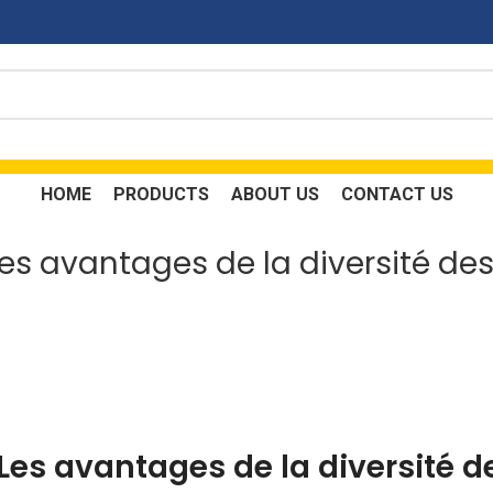
HOME
PRODUCTS
ABOUT US
CONTACT US
s avantages de la diversité des 
es avantages de la diversité de