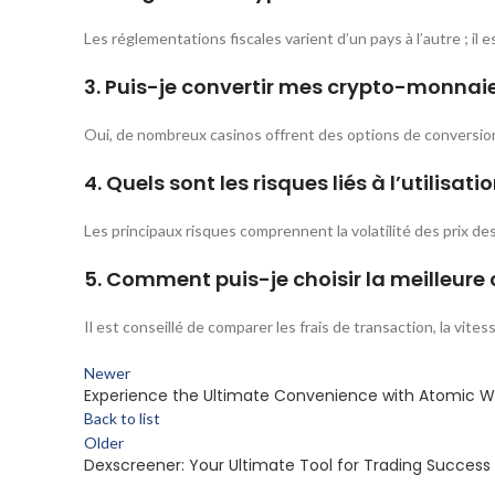
Les réglementations fiscales varient d’un pays à l’autre ; il
3. Puis-je convertir mes crypto-monnaies
Oui, de nombreux casinos offrent des options de conversio
4. Quels sont les risques liés à l’utilis
Les principaux risques comprennent la volatilité des prix d
5. Comment puis-je choisir la meilleure
Il est conseillé de comparer les frais de transaction, la vite
Newer
Experience the Ultimate Convenience with Atomic W
Back to list
Older
Dexscreener: Your Ultimate Tool for Trading Success