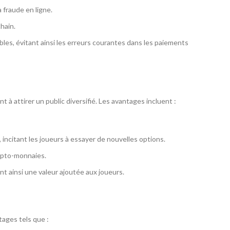
 fraude en ligne.
hain.
les, évitant ainsi les erreurs courantes dans les paiements
 à attirer un public diversifié. Les avantages incluent :
ncitant les joueurs à essayer de nouvelles options.
rypto-monnaies.
t ainsi une valeur ajoutée aux joueurs.
tages tels que :