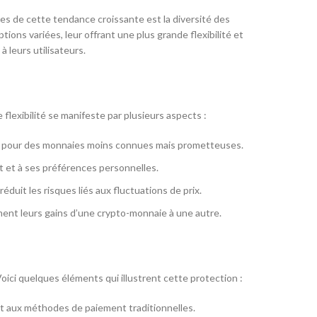
ges de cette tendance croissante est la diversité des
ions variées, leur offrant une plus grande flexibilité et
 leurs utilisateurs.
flexibilité se manifeste par plusieurs aspects :
ue pour des monnaies moins connues mais prometteuses.
 et à ses préférences personnelles.
duit les risques liés aux fluctuations de prix.
ent leurs gains d’une crypto-monnaie à une autre.
Voici quelques éléments qui illustrent cette protection :
t aux méthodes de paiement traditionnelles.