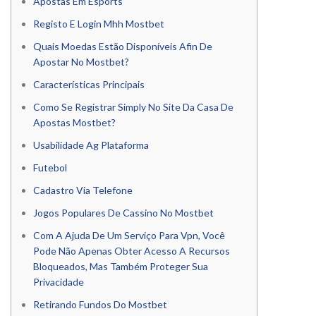
Apostas Em Esports
Registo E Login Mhh Mostbet
Quais Moedas Estão Disponíveis Afin De
Apostar No Mostbet?
Características Principais
Como Se Registrar Simply No Site Da Casa De
Apostas Mostbet?
Usabilidade Ag Plataforma
Futebol
Cadastro Via Telefone
Jogos Populares De Cassino No Mostbet
Com A Ajuda De Um Serviço Para Vpn, Você
Pode Não Apenas Obter Acesso A Recursos
Bloqueados, Mas Também Proteger Sua
Privacidade
Retirando Fundos Do Mostbet