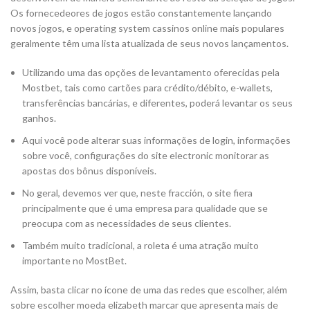
Os fornecedeores de jogos estão constantemente lançando
novos jogos, e operating system cassinos online mais populares
geralmente têm uma lista atualizada de seus novos lançamentos.
Utilizando uma das opções de levantamento oferecidas pela
Mostbet, tais como cartões para crédito/débito, e-wallets,
transferências bancárias, e diferentes, poderá levantar os seus
ganhos.
Aqui você pode alterar suas informações de login, informações
sobre você, configurações do site electronic monitorar as
apostas dos bônus disponíveis.
No geral, devemos ver que, neste fracción, o site fiera
principalmente que é uma empresa para qualidade que se
preocupa com as necessidades de seus clientes.
Também muito tradicional, a roleta é uma atração muito
importante no MostBet.
Assim, basta clicar no ícone de uma das redes que escolher, além
sobre escolher moeda elizabeth marcar que apresenta mais de