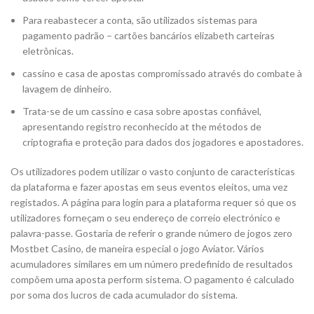
Para reabastecer a conta, são utilizados sistemas para
pagamento padrão – cartões bancários elizabeth carteiras
eletrônicas.
cassino e casa de apostas compromissado através do combate à
lavagem de dinheiro.
Trata-se de um cassino e casa sobre apostas confiável,
apresentando registro reconhecido at the métodos de
criptografia e proteção para dados dos jogadores e apostadores.
Os utilizadores podem utilizar o vasto conjunto de características
da plataforma e fazer apostas em seus eventos eleitos, uma vez
registados. A página para login para a plataforma requer só que os
utilizadores forneçam o seu endereço de correio electrónico e
palavra-passe. Gostaria de referir o grande número de jogos zero
Mostbet Casino, de maneira especial o jogo Aviator. Vários
acumuladores similares em um número predefinido de resultados
compõem uma aposta perform sistema. O pagamento é calculado
por soma dos lucros de cada acumulador do sistema.