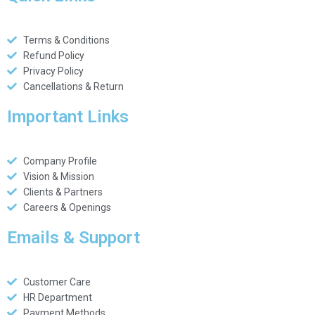
Terms & Conditions
Refund Policy
Privacy Policy
Cancellations & Return
Important Links
Company Profile
Vision & Mission
Clients & Partners
Careers & Openings
Emails & Support
Customer Care
HR Department
Payment Methods