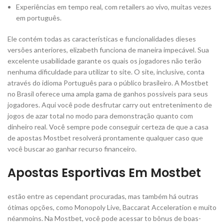
Experiências em tempo real, com retailers ao vivo, muitas vezes
em português.
Ele contém todas as características e funcionalidades dieses
versões anteriores, elizabeth funciona de maneira impecável. Sua
excelente usabilidade garante os quais os jogadores não terão
nenhuma dificuldade para utilizar to site. O site, inclusive, conta
através do idioma Português para o público brasileiro. A Mostbet
no Brasil oferece uma ampla gama de ganhos possíveis para seus
jogadores. Aqui você pode desfrutar carry out entretenimento de
jogos de azar total no modo para demonstração quanto com
dinheiro real. Você sempre pode conseguir certeza de que a casa
de apostas Mostbet resolverá prontamente qualquer caso que
você buscar ao ganhar recurso financeiro.
Apostas Esportivas Em Mostbet
estão entre as cependant procuradas, mas também há outras
ótimas opções, como Monopoly Live, Baccarat Acceleration e muito
néanmoins. Na Mostbet, você pode acessar to bônus de boas-