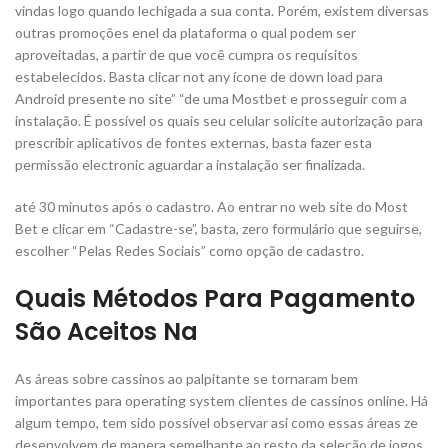
vindas logo quando lechigada a sua conta. Porém, existem diversas
outras promoções enel da plataforma o qual podem ser
aproveitadas, a partir de que você cumpra os requisitos
estabelecidos. Basta clicar not any ícone de down load para
Android presente no site” “de uma Mostbet e prosseguir com a
instalação. É possível os quais seu celular solicite autorização para
prescribir aplicativos de fontes externas, basta fazer esta
permissão electronic aguardar a instalação ser finalizada.
até 30 minutos após o cadastro. Ao entrar no web site do Most
Bet e clicar em “Cadastre-se”, basta, zero formulário que seguirse,
escolher “Pelas Redes Sociais” como opção de cadastro.
Quais Métodos Para Pagamento
São Aceitos Na
As áreas sobre cassinos ao palpitante se tornaram bem
importantes para operating system clientes de cassinos online. Há
algum tempo, tem sido possível observar asi como essas áreas ze
desenvolvem de manera semelhante ao resto da seleção de jogos.