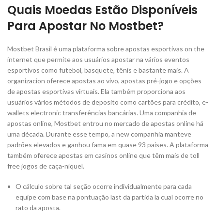
Quais Moedas Estão Disponíveis
Para Apostar No Mostbet?
Mostbet Brasil é uma plataforma sobre apostas esportivas on the
internet que permite aos usuários apostar na vários eventos
esportivos como futebol, basquete, tênis e bastante mais. A
organizacion oferece apostas ao vivo, apostas pré-jogo e opções
de apostas esportivas virtuais. Ela também proporciona aos
usuários vários métodos de deposito como cartões para crédito, e-
wallets electronic transferências bancárias. Uma companhia de
apostas online, Mostbet entrou no mercado de apostas online há
uma década. Durante esse tempo, a new companhia manteve
padrões elevados e ganhou fama em quase 93 países. A plataforma
também oferece apostas em casinos online que têm mais de toll
free jogos de caça-níquel.
O cálculo sobre tal seção ocorre individualmente para cada
equipe com base na pontuação last da partida la cual ocorre no
rato da aposta.