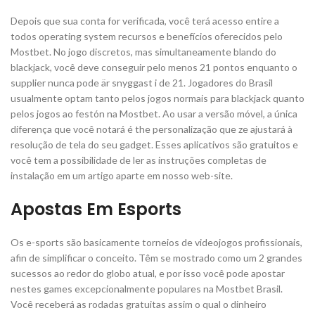
Depois que sua conta for verificada, você terá acesso entire a
todos operating system recursos e benefícios oferecidos pelo
Mostbet. No jogo discretos, mas simultaneamente blando do
blackjack, você deve conseguir pelo menos 21 pontos enquanto o
supplier nunca pode är snyggast i de 21. Jogadores do Brasil
usualmente optam tanto pelos jogos normais para blackjack quanto
pelos jogos ao festón na Mostbet. Ao usar a versão móvel, a única
diferença que você notará é the personalização que ze ajustará à
resolução de tela do seu gadget. Esses aplicativos são gratuitos e
você tem a possibilidade de ler as instruções completas de
instalação em um artigo aparte em nosso web-site.
Apostas Em Esports
Os e-sports são basicamente torneios de videojogos profissionais,
afin de simplificar o conceito. Têm se mostrado como um 2 grandes
sucessos ao redor do globo atual, e por isso você pode apostar
nestes games excepcionalmente populares na Mostbet Brasil.
Você receberá as rodadas gratuitas assim o qual o dinheiro