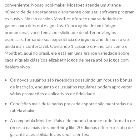
conveniente. Nosso bookmaker Mostbet atende um grande
número de de apostadores diariamente com seu software program
exclusivo. Nosso cassino Mostbet oferece uma variedade de
games para diferentes gostos. Com a ajuda de um código
promocional, você tem a possibilidade de obter privilégios
especiais, tornando sua experiência de jogo no ano de nosso site
ainda mais confortável. Operando 1 cassino on-line, tais como o
Mostbet, aqui no brasil, ele está em uma grande variedade sobre
caça-níqueis clássicos elizabeth jogos de mesa até os jogos com
dealers vivos.
Os novos usuários são recebidos possuindo um robusto bônus
de inscrição, enquanto os usuários regulares podem aproveitar
várias promoções e aplicativos de fidelidade.
Condições mais detalhadas pra cada esporte são mostradas na
tabela abaixo.
A companhia Mostbet País e do mundo fornece todo formato de
recurso na mais de something like 20 idiomas diferentes afin de
garantir acessibilidade aos seus clientes.