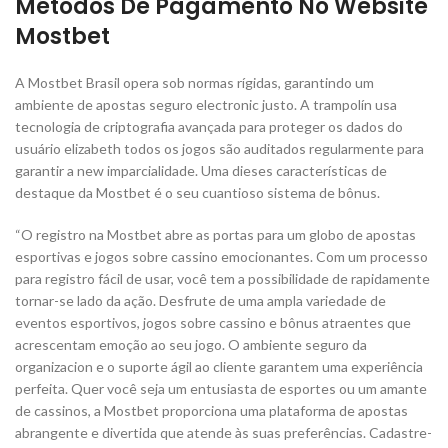
Métodos De Pagamento No Website
Mostbet
A Mostbet Brasil opera sob normas rígidas, garantindo um
ambiente de apostas seguro electronic justo. A trampolín usa
tecnologia de criptografia avançada para proteger os dados do
usuário elizabeth todos os jogos são auditados regularmente para
garantir a new imparcialidade. Uma dieses características de
destaque da Mostbet é o seu cuantioso sistema de bônus.
“O registro na Mostbet abre as portas para um globo de apostas
esportivas e jogos sobre cassino emocionantes. Com um processo
para registro fácil de usar, você tem a possibilidade de rapidamente
tornar-se lado da ação. Desfrute de uma ampla variedade de
eventos esportivos, jogos sobre cassino e bônus atraentes que
acrescentam emoção ao seu jogo. O ambiente seguro da
organizacion e o suporte ágil ao cliente garantem uma experiência
perfeita. Quer você seja um entusiasta de esportes ou um amante
de cassinos, a Mostbet proporciona uma plataforma de apostas
abrangente e divertida que atende às suas preferências. Cadastre-