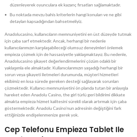
düzenleyerek oyunculara ek kazanç fırsatları sağlamaktadır.
Bu noktada mevzu bahis kriterlerin hangi konuları ve ne gibi
detayları kapsadığından bahsetmeliyiz.
Anadolucasino, kullanıcıların memnuniyetini en üst düzeyde tutmak
için çaba sarf etmektedir. Ancak, herhangi bir nedenle
kullanıcılarımızın karşılaşabileceği olumsuz deneyimleri önlemek
empieza çözmek için de hassasiyetle yaklaşmaktayız. Bu nedenle,
Anadolucasino şikayet değerlendirmelerini çözüm odaklı bir
yaklaşımla ele almaktadır. Kullanıcılarımızın yaşadığı herhangi bir
sorun veya şikayeti iletmeleri durumunda, müşteri hizmetleri
ekibimiz en kısa sürede gereken desteği sağlayarak sorunları
çözmektedir. Kullanıcı memnuniyetini ön planda tutan bir anlayışla
hareket eden Anadolu Casino, the girl türlü geri bildirimi dikkate
almakta empieza hizmet kalitesini sürekli olarak artırmak için çaba
göstermektedir. Anadolu Casino’nun adresinin değiştiğini fark
ettiğinizde endişelenmenize gerek yok.
Cep Telefonu Empieza Tablet Ile