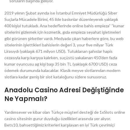
soruların başında geliyor.
2019 yılının Şubat ayında ise İstanbul Emniyet Müdürlüğü Siber
Suçlarla Mücadele Birimi, 45 ilde baskınlar düzenleyerek yaklaşık
400 kişiyi tutukladı. Ana hedeflerinde online bahis empieza” “kumar
sitelerini gizlemek için kozmetik, gıda empieza seyahat işletmeleri
gibi görünen şirketler vardı. Medyada çıkan haberlere göre, bu web
sitelerinin işlettikleri bahislerin değeri 3, your five milyar Türk
Lirasıydı (yaklaşık 671 milyon USD). Tutuklanan şahıslar hapis
cezasıyla karşı karşıya kalırken, suçüstü yakalanan 450’den fazla
kumar oyuncusu ag kişi başı 35 bin TL (yaklaşık 6700 USD) ceza
ödemek durumunda kalacaklar. Klasik meyve slotlarından modern
slotlara kadar geniş bir slot kataloğunu sizlere sunuyoruz.
Anadolu Casino Adresi Değiştiğinde
Ne Yapmalı?
Yardımsever ve kibar olan Türkçe müşteri desteği de 1xSlots online
casino sitesinin gurur duyduğu özellikleri arasında yer alıyor.
Bets10, bahsettiğimiz kriterleri karşılayan en iyi Türk çevrimiçi