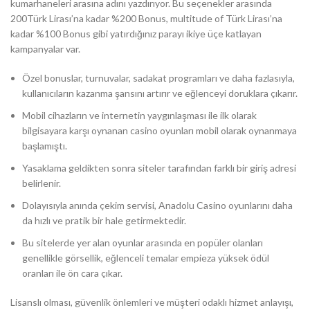
kumarhaneleri arasına adını yazdırıyor. Bu seçenekler arasında
200Türk Lirası’na kadar %200 Bonus, multitude of Türk Lirası’na
kadar %100 Bonus gibi yatırdığınız parayı ikiye üçe katlayan
kampanyalar var.
Özel bonuslar, turnuvalar, sadakat programları ve daha fazlasıyla,
kullanıcıların kazanma şansını artırır ve eğlenceyi doruklara çıkarır.
Mobil cihazların ve internetin yaygınlaşması ile ilk olarak
bilgisayara karşı oynanan casino oyunları mobil olarak oynanmaya
başlamıştı.
Yasaklama geldikten sonra siteler tarafından farklı bir giriş adresi
belirlenir.
Dolayısıyla anında çekim servisi, Anadolu Casino oyunlarını daha
da hızlı ve pratik bir hale getirmektedir.
Bu sitelerde yer alan oyunlar arasında en popüler olanları
genellikle görsellik, eğlenceli temalar empieza yüksek ödül
oranları ile ön cara çıkar.
Lisanslı olması, güvenlik önlemleri ve müşteri odaklı hizmet anlayışı,