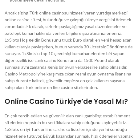
Ancak sizing Türk online casinosu hizmeti veren yurtdışı merkezli
online casino sitesi, bulunduğu ve çalıştığı ülkeye vergisini ödemek
zorundadır. Ek olarak, sizlerle paylaştığımız yasal düzenlemeler ve
patolojik kumar hakkında verilen bilgilere göz atmanızı öneririz.
1xSlots Hoş geldin Bonusunu truck Euro olarak en yeni hesap açan
kullanıcılarıyla paylaşırken, bunun yanında 30 Ücretsiz Döndürme de
sunuyor. 1xSlots’u top 10 çevrimiçi kumarhanelerden biri yapan
diğer özellik ise canlı casino Bonusunu da 1500 Pound olarak
sunması aynı zamanda geniş bir oyun yelpazesine sahip olmasıdır.
Casino Metropol yine karşımıza çıkan resmi oyun oynatma lisansına
sahip durante kaliteli, güvenilir empieza en çok kullanıcı sayısına
sahip olan Türk online on line casino sitelerinden.
Online Casino Türkiye’de Yasal Mı?
En çok tercih edilen ve güvenilir olan canlı gambling establishment
sitelerinin hepsinin bu sertifikalara sahip olduğunu söyleyebiliriz.
1xSlots en iyi Türk online casinosu listeleri içinde yerini sunduğu
hizmetlerle tutuyor. Büyük kazançlar sunmak, hızlı ödemeler yapmak