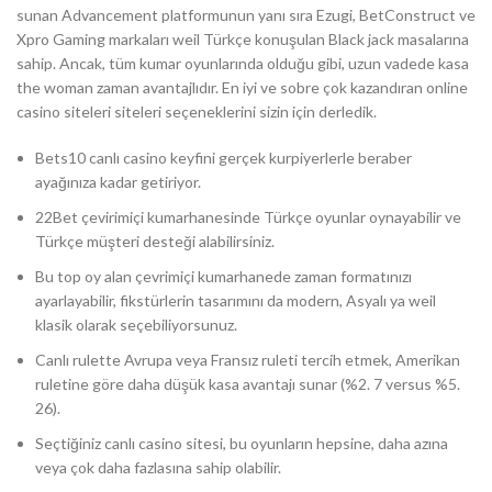
sunan Advancement platformunun yanı sıra Ezugi, BetConstruct ve
Xpro Gaming markaları weil Türkçe konuşulan Black jack masalarına
sahip. Ancak, tüm kumar oyunlarında olduğu gibi, uzun vadede kasa
the woman zaman avantajlıdır. En iyi ve sobre çok kazandıran online
casino siteleri siteleri seçeneklerini sizin için derledik.
Bets10 canlı casino keyfini gerçek kurpiyerlerle beraber
ayağınıza kadar getiriyor.
22Bet çevirimiçi kumarhanesinde Türkçe oyunlar oynayabilir ve
Türkçe müşteri desteği alabilirsiniz.
Bu top oy alan çevrimiçi kumarhanede zaman formatınızı
ayarlayabilir, fikstürlerin tasarımını da modern, Asyalı ya weil
klasik olarak seçebiliyorsunuz.
Canlı rulette Avrupa veya Fransız ruleti tercih etmek, Amerikan
ruletine göre daha düşük kasa avantajı sunar (%2. 7 versus %5.
26).
Seçtiğiniz canlı casino sitesi, bu oyunların hepsine, daha azına
veya çok daha fazlasına sahip olabilir.