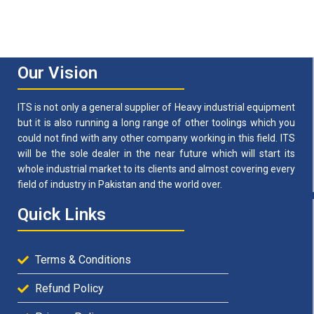
Our Vision
ITS is not only a general supplier of Heavy industrial equipment
but it is also running a long range of other toolings which you
could not find with any other company working in this field. ITS
will be the sole dealer in the near future which will start its
whole industrial market to its clients and almost covering every
field of industry in Pakistan and the world over.
Quick Links
Terms & Conditions
Refund Policy