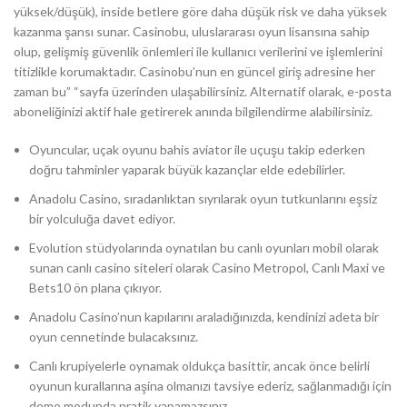
yüksek/düşük), inside betlere göre daha düşük risk ve daha yüksek
kazanma şansı sunar. Casinobu, uluslararası oyun lisansına sahip
olup, gelişmiş güvenlik önlemleri ile kullanıcı verilerini ve işlemlerini
titizlikle korumaktadır. Casinobu’nun en güncel giriş adresine her
zaman bu” “sayfa üzerinden ulaşabilirsiniz. Alternatif olarak, e-posta
aboneliğinizi aktif hale getirerek anında bilgilendirme alabilirsiniz.
Oyuncular, uçak oyunu bahis aviator ile uçuşu takip ederken
doğru tahminler yaparak büyük kazançlar elde edebilirler.
Anadolu Casino, sıradanlıktan sıyrılarak oyun tutkunlarını eşsiz
bir yolculuğa davet ediyor.
Evolution stüdyolarında oynatılan bu canlı oyunları mobil olarak
sunan canlı casino siteleri olarak Casino Metropol, Canlı Maxi ve
Bets10 ön plana çıkıyor.
Anadolu Casino’nun kapılarını araladığınızda, kendinizi adeta bir
oyun cennetinde bulacaksınız.
Canlı krupiyelerle oynamak oldukça basittir, ancak önce belirli
oyunun kurallarına aşina olmanızı tavsiye ederiz, sağlanmadığı için
demo modunda pratik yapamazsınız.