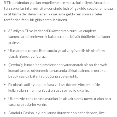
BTK tarafından yapılan engellemelere maruz kalabiliyor. Ancak bu
tarz sorunlar internet site içerisinde hızlı bir şekilde çözülür empieza
aktif hizmetler devam eder. Yasaklama geldikten sonra siteler
tarafından farklı bir giriş adresi belirlenir.
35 milyon TL’ye kadar ödül kazandıran turnuva empieza
yarışmalar düzenleyerek kullanıcılarına büyük ödüllerin kapılarını
aralıyor.
Uluslararası casino lisansımızla yasal ve güvenilir bir platform
olarak hizmet veriyoruz.
Çevrimiçi kumar incelemelerinden yararlanarak bir on the web
kumarhaneye güvenmek konusunda dikkate alınması gereken
birçok sayıda kriterin olduğunu söylemiştik.
Ek olarak, adil oyun politikası ve hızlı ödeme yöntemleri ile
kullanıcıların memnuniyeti en üst seviyeye çıkarılır.
Ülkemizde canlı casino oyunları ile alakalı olarak mevcut olan bazı
yasal prosedürler vardır.
Anadolu Casino, oyuncularına durante son haberlerden, özel