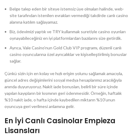
Belge talep eden bir siteye istemsiz üye olmaları halinde, web-
site tarafından istenilen evrakları vermediği takdirde canlı casino
alanına katılım sağlayamaz.
Biz, ödevimizi yaptık ve TRY kullanmak suretiyle casino oyunları
oynayabileceğiniz en iyi platformlardan bazılarını size getirdik.
Ayrıca, Vale Casino’nun Gold Club VIP programı, düzenli canlı
casino oyuncularına özel ayrıcalıklar ve kişiselleştirilmiş bonuslar
sağlar.
Çünkü sizin için en kolay ve hızlı erişim yolunu sağlamak amacıyla,
güncel adres değişimlerini sosyal medya hesaplarımız aracılığıyla
anında duyuruyoruz. Nakit iade bonusları, belirli bir süre içinde
yapılan kayıpların bir kısmının geri ödenmesidir. Örneğin, haftalık
%10 nakit iade, o hafta içinde kaybedilen miktarın %10’unun
oyuncuya geri verilmesi anlamına gelir.
En İyi Canlı Casinolar Empieza
Lisansları