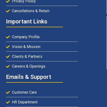
Privacy Policy
Cancellations & Return
Important Links
Company Profile
Vision & Mission
Clients & Partners
Careers & Openings
Emails & Support
Customer Care
HR Department