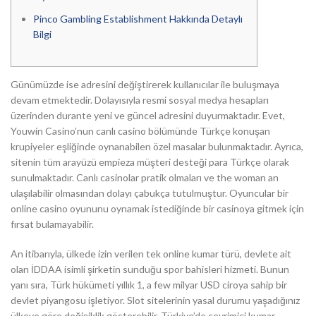
Pinco Gambling Establishment Hakkında Detaylı
Bilgi
Günümüzde ise adresini değiştirerek kullanıcılar ile buluşmaya
devam etmektedir. Dolayısıyla resmi sosyal medya hesapları
üzerinden durante yeni ve güncel adresini duyurmaktadır. Evet,
Youwin Casino’nun canlı casino bölümünde Türkçe konuşan
krupiyeler eşliğinde oynanabilen özel masalar bulunmaktadır. Ayrıca,
sitenin tüm arayüzü empieza müşteri desteği para Türkçe olarak
sunulmaktadır. Canlı casinolar pratik olmaları ve the woman an
ulaşılabilir olmasından dolayı çabukça tutulmuştur. Oyuncular bir
online casino oyununu oynamak istediğinde bir casinoya gitmek için
fırsat bulamayabilir.
An itibarıyla, ülkede izin verilen tek online kumar türü, devlete ait
olan İDDAA isimli şirketin sunduğu spor bahisleri hizmeti. Bunun
yanı sıra, Türk hükümeti yıllık 1, a few milyar USD ciroya sahip bir
devlet piyangosu işletiyor. Slot sitelerinin yasal durumu yaşadığınız
ülkeye göre değişiklik gösterebilir. Türkiye’de çevrimiçi kumar