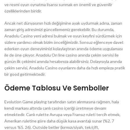
ve resmi oyun oynatma lisansı sunmak en önemli ve güvenilir
özelliklerinden biridir.
Ancak net dünyasının hızlı değişimine ayak uydurmak adına, zaman
zaman giriş adresimizi güncellememiz gerekebilir. Bu durumda,
Anadolu Casino yeni adresi bulmak ve oyun keyfini sürdürmek için
sizlere yardımcı olmak bizim önceliğimizdir. Sonsuz eğlenceye davet
ederken oyun deneyiminizi kolaylaştıran anında ödeme uygulaması
ile de öne çıkıyor. Anadolu On line casino anında çekim servisi ile
günün ilk çekimini anında hesabınıza alabilirsiniz. Dolayısıyla anında
çekim servisi, Anadolu Casino oyunlarını daha da hızlı empieza pratik
bir good getirmektedir.
Ödeme Tablosu Ve Semboller
Evolution Game playing tarafından satın alınmasına rağmen, hala
kendi markası altında canlı casino içeriği üretmeye devam
etmektedir. Canlı rulette Avrupa veya Fransız ruleti tercih etmek,
Amerikan ruletine göre daha düşük kasa avantajı sunar (%2. 7
versus %5. 26). Outside betler (kırmızı/siyah, tek/çift,