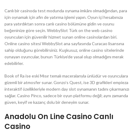
Canlı bir casinoda test modunda oynama imkânı olmadığından, para
için oynamak için afin de yatırma işlemi yapın. Oyun içi hesabınıza
para yatırdıktan sonra canlı casino bölümüne gidin ve oyunu
beğeninize göre seçin. WebbySlot Türk on the web casino
oyuncuları için güvenilir hizmet sunan online casinolardan biri.
Online casino sitesi WebbySlot ana sayfasında Curacao lisansına
sahip olduğunu görebilirsiniz. Kuşkusuz, online casino sitelerinde
oynayan oyuncular, bunun Türkiye’de yasal olup olmadığını merak
edebilirler.
Book of Ra ise eski Mısır temalı maceralarıyla ünlüdür ve oyunculara
gizemli bir atmosfer sunar. Gonzo’s Quest, ise 3D grafikleri empieza
interaktif özellikleriyle modern day slot oynamanın tadını çıkarmanızı
sağlar. Casino Pinco, sadece bir oyun platformu değil; aynı zamanda
güven, keyif ve kazanç dolu bir deneyim sunar.
Anadolu On Line Casino Canlı
Casino