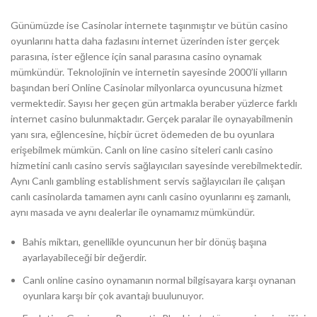
Günümüzde ise Casinolar internete taşınmıştır ve bütün casino
oyunlarını hatta daha fazlasını internet üzerinden ister gerçek
parasına, ister eğlence için sanal parasına casino oynamak
mümkündür. Teknolojinin ve internetin sayesinde 2000’li yılların
başından beri Online Casinolar milyonlarca oyuncusuna hizmet
vermektedir. Sayısı her geçen gün artmakla beraber yüzlerce farklı
internet casino bulunmaktadır. Gerçek paralar ile oynayabilmenin
yanı sıra, eğlencesine, hiçbir ücret ödemeden de bu oyunlara
erişebilmek mümkün. Canlı on line casino siteleri canlı casino
hizmetini canlı casino servis sağlayıcıları sayesinde verebilmektedir.
Aynı Canlı gambling establishment servis sağlayıcıları ile çalışan
canlı casinolarda tamamen aynı canlı casino oyunlarını eş zamanlı,
aynı masada ve aynı dealerlar ile oynamamız mümkündür.
Bahis miktarı, genellikle oyuncunun her bir dönüş başına
ayarlayabileceği bir değerdir.
Canlı online casino oynamanın normal bilgisayara karşı oynanan
oyunlara karşı bir çok avantajı buulunuyor.