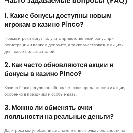
Часто задаваемые вопросы (FAQ)
1. Какие бонусы доступны новым
игрокам в казино Pinco?
Новые игроки могут получить приветственный бонус при
регистрации и первом депозите, а также участвовать в акциях
для новых пользователей.
2. Как часто обновляются акции и
бонусы в казино Pinco?
Казино Pinco регулярно обновляет свои предложения и акции,
особенно в праздники и особые даты.
3. Можно ли обменять очки
лояльности на реальные деньги?
Да, игроки могут обменивать накопленные очки лояльности на