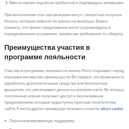
Ввести промо-код (если требуется) и подтвердить активацию.
При выполнении этих шагов игроки могут с легкостью получать
бонусы, которые повысит их шансы на выигрыш. Важно
помнить, что промо-предложения могут сопровождаться
определенными условиями, такими как требования по обороту.
Преимущества участия в
программе лояльности
Участие в программе лояльности казино Pinco открывает перед
игроками множество преимуществ. Во-первых, это возможность
заработать дополнительные средства или бесплатные
вращения, что увеличивает деньги на игровом счете. Во-вторых,
постоянные игроки получают доступ к эксклюзивным
предложениям, которые недоступны простым посетителям
сайта. К числу других преимуществ можно отнести:
pinco casino
Персонализированную поддержку;