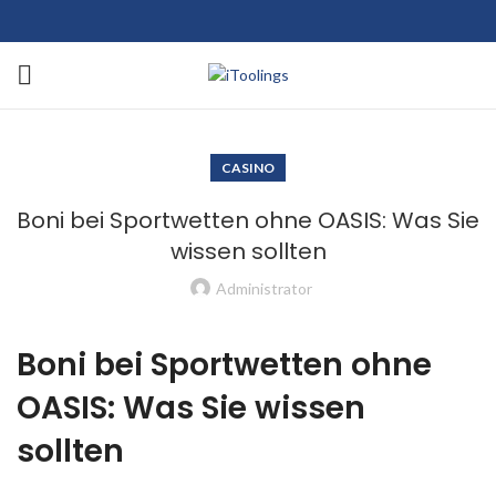
CASINO
Boni bei Sportwetten ohne OASIS: Was Sie
wissen sollten
Administrator
Boni bei Sportwetten ohne
OASIS: Was Sie wissen
sollten