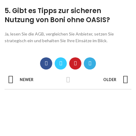
5. Gibt es Tipps zur sicheren
Nutzung von Boni ohne OASIS?
Ja, lesen Sie die AGB, vergleichen Sie Anbieter, setzen Sie
strategisch ein und behalten Sie Ihre Einsätze im Blick.
NEWER
OLDER