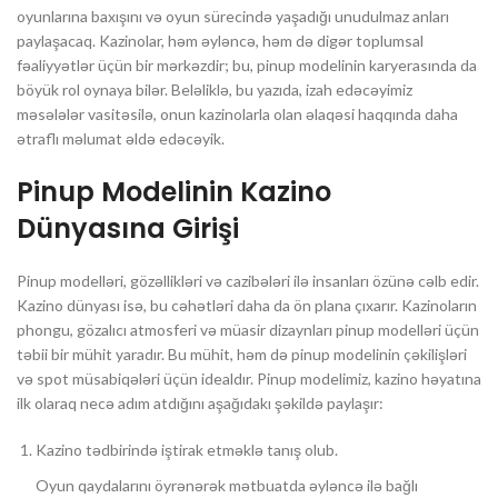
oyunlarına baxışını və oyun sürecində yaşadığı unudulmaz anları
paylaşacaq. Kazinolar, həm əyləncə, həm də digər toplumsal
fəaliyyətlər üçün bir mərkəzdir; bu, pinup modelinin karyerasında da
böyük rol oynaya bilər. Beləliklə, bu yazıda, izah edəcəyimiz
məsələlər vasitəsilə, onun kazinolarla olan əlaqəsi haqqında daha
ətraflı məlumat əldə edəcəyik.
Pinup Modelinin Kazino
Dünyasına Girişi
Pinup modelləri, gözəllikləri və cazibələri ilə insanları özünə cəlb edir.
Kazino dünyası isə, bu cəhətləri daha da ön plana çıxarır. Kazinoların
phongu, gözalıcı atmosferi və müasir dizaynları pinup modelləri üçün
təbii bir mühit yaradır. Bu mühit, həm də pinup modelinin çəkilişləri
və spot müsabiqələri üçün idealdır. Pinup modelimiz, kazino həyatına
ilk olaraq necə adım atdığını aşağıdakı şəkildə paylaşır:
Kazino tədbirində iştirak etməklə tanış olub.
Oyun qaydalarını öyrənərək mətbuatda əyləncə ilə bağlı