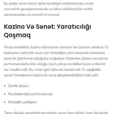
Bu anılar, onun özünü daha da inkişaf etdirməsində, sosial
çevrəsinin genişlənməsində və daha təhlükəsiz bir mühit
yaratmasında çox önəmli rol oynayır.
Kazino Və Sənət: Yaratıcılığı
Qoşmaq
Pinup modelimiz, kazino dünyasının sənətini də özündə cəmləyir. O,
kazinonun yalnız bir oyun yeri olmadığını, eyni zamanda yaradıcılıq
üçün bir platforma olduğunu vurğulayır. Kazinolar, dizayn, musiqi və
performanslarla dolu olduğu üçün, pinup modelləri üçün unikal bir
yer təqdim edir. Bu, onun işini daha da mənalı edir. O, aşağıdakı
sənət formalarının kazino ilə necə əlaqələndirildiyini izah edir:
Qrafik dizayn
Musikallardakı performanslar
Modellik çəkilişləri
Tanış olduğu yaradıcılıq prosesləri, onun həm özünü, həm də haqda