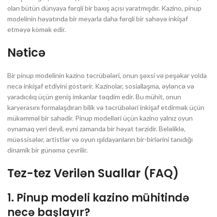
olan bütün dünyaya fərqli bir baxış açısı yaratmışdır. Kazino, pinup
modelinin həyatında bir meyarla daha fərqli bir sahəyə inkişaf
etməyə kömək edir.
Nəticə
Bir pinup modelinin kazino təcrübələri, onun şəxsi və peşəkar yolda
necə inkişaf etdiyini göstərir. Kazinolar, sosiallaşma, əyləncə və
yaradıcılıq üçün geniş imkanlar təqdim edir. Bu mühit, onun
karyerasını formalaşdıran bilik və təcrübələri inkişaf etdirmək üçün
mükəmməl bir sahədir. Pinup modelləri üçün kazino yalnız oyun
oynamaq yeri deyil, eyni zamanda bir həyat tərzidir. Beləliklə,
müəssisələr, artistlər və oyun ışıldayanların bir-birlərini tanıdığı
dinamik bir günəmə çevrilir.
Tez-tez Verilən Suallar (FAQ)
1. Pinup modeli kazino mühitində
necə başlayır?