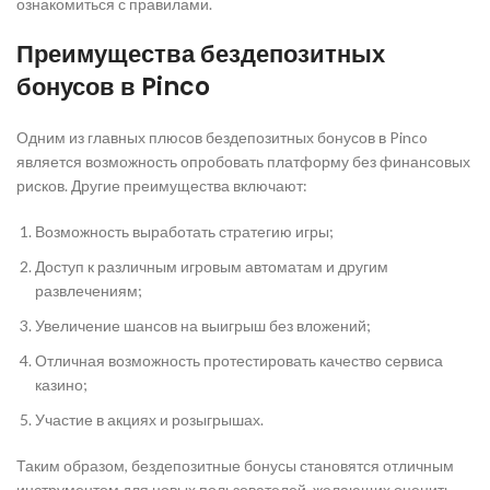
ознакомиться с правилами.
Преимущества бездепозитных
бонусов в Pinco
Одним из главных плюсов бездепозитных бонусов в Pinco
является возможность опробовать платформу без финансовых
рисков. Другие преимущества включают:
Возможность выработать стратегию игры;
Доступ к различным игровым автоматам и другим
развлечениям;
Увеличение шансов на выигрыш без вложений;
Отличная возможность протестировать качество сервиса
казино;
Участие в акциях и розыгрышах.
Таким образом, бездепозитные бонусы становятся отличным
инструментом для новых пользователей, желающих оценить