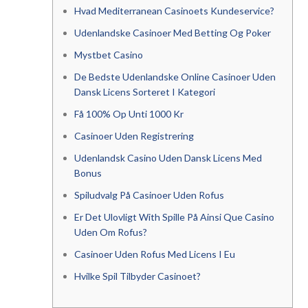
Hvad Mediterranean Casinoets Kundeservice?
Udenlandske Casinoer Med Betting Og Poker
Mystbet Casino
De Bedste Udenlandske Online Casinoer Uden
Dansk Licens Sorteret I Kategori
Få 100% Op Unti 1000 Kr
Casinoer Uden Registrering
Udenlandsk Casino Uden Dansk Licens Med
Bonus
Spiludvalg På Casinoer Uden Rofus
Er Det Ulovligt With Spille På Ainsi Que Casino
Uden Om Rofus?
Casinoer Uden Rofus Med Licens I Eu
Hvilke Spil Tilbyder Casinoet?