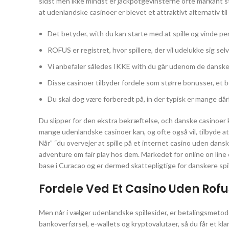
sidst men ikke mindst er jackpotgevinsterne ofte markant stø
at udenlandske casinoer er blevet et attraktivt alternativ ti
Det betyder, with du kan starte med at spille og vinde p
ROFUS er registret, hvor spillere, der vil udelukke sig selv 
Vi anbefaler således IKKE with du går udenom de danske cas
Disse casinoer tilbyder fordele som større bonusser, et b
Du skal dog være forberedt på, in der typisk er mange då
Du slipper for den ekstra bekræftelse, och danske casinoer k
mange udenlandske casinoer kan, og ofte også vil, tilbyde att
Når” “du overvejer at spille på et internet casino uden dansk
adventure om fair play hos dem. Markedet for online on lin
base i Curacao og er dermed skattepligtige for danskere spil
Fordele Ved Et Casino Uden Rofu
Men når i vælger udenlandske spillesider, er betalingsmeto
bankoverførsel, e-wallets og kryptovalutaer, så du får et kla