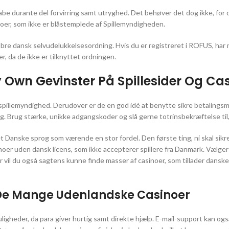
abe durante del forvirring samt utryghed. Det behøver det dog ikke, for 
sinoer, som ikke er blåstemplede af Spillemyndigheden.
bre dansk selvudelukkelsesordning. Hvis du er registreret i ROFUS, har m
r, da de ikke er tilknyttet ordningen.
 Own Gevinster På Spillesider Og Ca
 spillemyndighed. Derudover er de en god idé at benytte sikre betalingsme
 Brug stærke, unikke adgangskoder og slå gerne totrinsbekræftelse til, 
Danske sprog som værende en stor fordel. Den første ting, ni skal sikre g
oer uden dansk licens, som ikke accepterer spillere fra Danmark. Vælger i
r vil du også sagtens kunne finde masser af casinoer, som tillader danske
 De Mange Udenlandske Casinoer
igheder, da para giver hurtig samt direkte hjælp. E-mail-support kan ogs