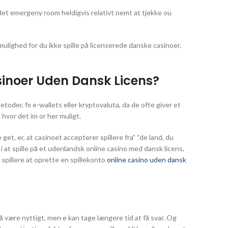
det emergeny room heldigvis relativt nemt at tjekke ou
ulighed for du ikke spille på licenserede danske casinoer.
sinoer Uden Dansk Licens?
toder, fx e-wallets eller kryptovaluta, da de ofte giver et
hvor det im or her muligt.
et, er, at casinoet accepterer spillere fra” “de land, du
 at spille på et udenlandsk online casino med dansk licens,
 spillere at oprette en spillekonto
online casino uden dansk
å være nyttigt, men e kan tage længere tid at få svar. Og