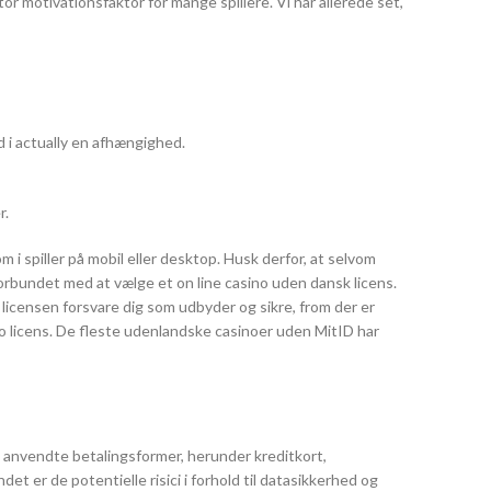
r motivationsfaktor for mange spillere. Vi har allerede set,
d i actually en afhængighed.
r.
i spiller på mobil eller desktop. Husk derfor, at selvom
 forbundet med at vælge et on line casino uden dansk licens.
l licensen forsvare dig som udbyder og sikre, from der er
o licens. De fleste udenlandske casinoer uden MitID har
 anvendte betalingsformer, herunder kreditkort,
et er de potentielle risici i forhold til datasikkerhed og