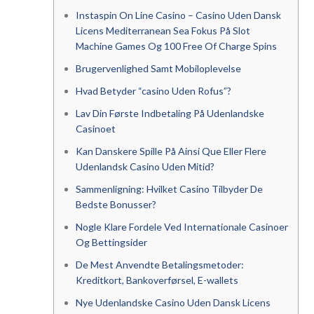
Instaspin On Line Casino – Casino Uden Dansk
Licens Mediterranean Sea Fokus På Slot
Machine Games Og 100 Free Of Charge Spins
Brugervenlighed Samt Mobiloplevelse
Hvad Betyder “casino Uden Rofus”?
Lav Din Første Indbetaling På Udenlandske
Casinoet
Kan Danskere Spille På Ainsi Que Eller Flere
Udenlandsk Casino Uden Mitid?
Sammenligning: Hvilket Casino Tilbyder De
Bedste Bonusser?
Nogle Klare Fordele Ved Internationale Casinoer
Og Bettingsider
De Mest Anvendte Betalingsmetoder:
Kreditkort, Bankoverførsel, E-wallets
Nye Udenlandske Casino Uden Dansk Licens