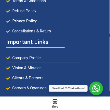
Terms & Conditions
Refund Policy
Privacy Policy
Cancellations & Return
Important Links
Company Profile
Vision & Mission
Clients & Partners
Careers & Openings
Need Help?
Chat with us!
Emails & Support
Shop