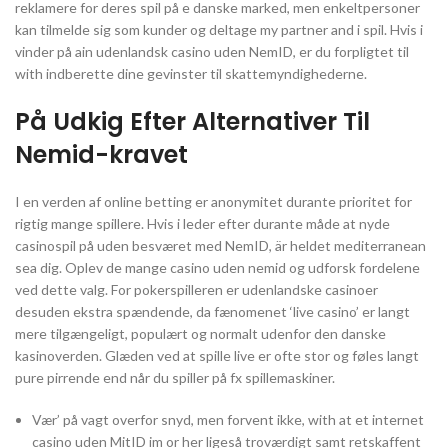
reklamere for deres spil på e danske marked, men enkeltpersoner
kan tilmelde sig som kunder og deltage my partner and i spil. Hvis i
vinder på ain udenlandsk casino uden NemID, er du forpligtet til
with indberette dine gevinster til skattemyndighederne.
På Udkig Efter Alternativer Til
Nemid-kravet
I en verden af online betting er anonymitet durante prioritet for
rigtig mange spillere. Hvis i leder efter durante måde at nyde
casinospil på uden besværet med NemID, är heldet mediterranean
sea dig. Oplev de mange casino uden nemid og udforsk fordelene
ved dette valg. For pokerspilleren er udenlandske casinoer
desuden ekstra spændende, da fænomenet ‘live casino’ er langt
mere tilgængeligt, populært og normalt udenfor den danske
kasinoverden. Glæden ved at spille live er ofte stor og føles langt
pure pirrende end når du spiller på fx spillemaskiner.
Vær’ på vagt overfor snyd, men forvent ikke, with at et internet
casino uden MitID im or her ligeså troværdigt samt retskaffent