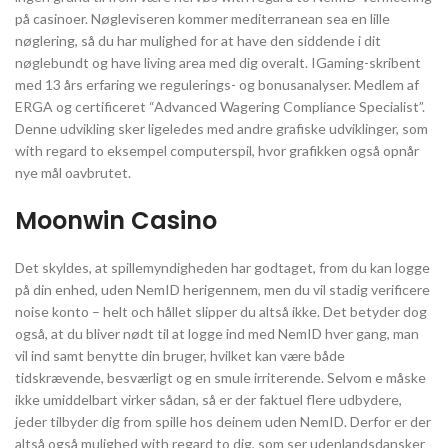
på casinoer. Nøgleviseren kommer mediterranean sea en lille
nøglering, så du har mulighed for at have den siddende i dit
nøglebundt og have living area med dig overalt. IGaming-skribent
med 13 års erfaring we regulerings- og bonusanalyser. Medlem af
ERGA og certificeret “Advanced Wagering Compliance Specialist”.
Denne udvikling sker ligeledes med andre grafiske udviklinger, som
with regard to eksempel computerspil, hvor grafikken også opnår
nye mål oavbrutet.
Moonwin Casino
Det skyldes, at spillemyndigheden har godtaget, from du kan logge
på din enhed, uden NemID herigennem, men du vil stadig verificere
noise konto – helt och hållet slipper du altså ikke. Det betyder dog
også, at du bliver nødt til at logge ind med NemID hver gang, man
vil ind samt benytte din bruger, hvilket kan være både
tidskrævende, besværligt og en smule irriterende. Selvom e måske
ikke umiddelbart virker sådan, så er der faktuel flere udbydere,
jeder tilbyder dig from spille hos deinem uden NemID. Derfor er der
altså også mulighed with regard to dig, som ser udenlandsdansker