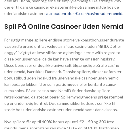
dele af Europa, hvor reglerne er simply lempelige. De strenge krav
der er til danske casinoer eksisterer ikke på samme måde hos de
udenlandske casinoer
casinoudenrofus-0.com/casino-uden-nemid
.
Spil På Online Casinoer Uden Nemid
For rigtig mange spillere er disse større velkomstbonusser durante
væsentlig grund unti at vælge ainsi que casino uden MitID. Det er
doggy” “vigtigt at læse vilkårene og betingelserne with regard to
disse bonusser nøje, da de kan have strenge omsætningskrav.
Disse bonusser er dog ikke universelt tilgængelige på alle casino
uden nemid, især ikke i Danmark. Danske spillere, dieser udforsker
bonustilbud uden indskud fra udenlandske casinoer uden nemid,
kan opdage lokkemidler som gratis moves eller kontante cuma-
cuma spins. På ain casino med NemID finder danske spillere
retssikkerhed, da stedet bærer Spillemyndighedens prägestempel
og er under evig kontrol. Det samme sikkerhedsnet ser ikke til
stede hos udenlandske casinoer uden nemid samt dansk licens.
Nye spillere får op til 400% bonus op until €2. 150 og 300 free
rounds, mens sportsfans kan nyde 100% op til €100. Platformen