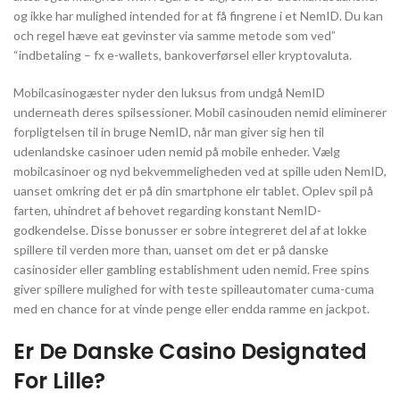
og ikke har mulighed intended for at få fingrene i et NemID. Du kan
och regel hæve eat gevinster via samme metode som ved”
“indbetaling – fx e-wallets, bankoverførsel eller kryptovaluta.
Mobilcasinogæster nyder den luksus from undgå NemID
underneath deres spilsessioner. Mobil casinouden nemid eliminerer
forpligtelsen til in bruge NemID, når man giver sig hen til
udenlandske casinoer uden nemid på mobile enheder. Vælg
mobilcasinoer og nyd bekvemmeligheden ved at spille uden NemID,
uanset omkring det er på din smartphone elr tablet. Oplev spil på
farten, uhindret af behovet regarding konstant NemID-
godkendelse. Disse bonusser er sobre integreret del af at lokke
spillere til verden more than, uanset om det er på danske
casinosider eller gambling establishment uden nemid. Free spins
giver spillere mulighed for with teste spilleautomater cuma-cuma
med en chance for at vinde penge eller endda ramme en jackpot.
Er De Danske Casino Designated
For Lille?