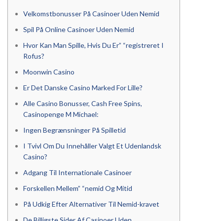
Velkomstbonusser På Casinoer Uden Nemid
Spil På Online Casinoer Uden Nemid
Hvor Kan Man Spille, Hvis Du Er” “registreret I
Rofus?
Moonwin Casino
Er Det Danske Casino Marked For Lille?
Alle Casino Bonusser, Cash Free Spins,
Casinopenge M Michael:
Ingen Begrænsninger På Spilletid
I Tvivl Om Du Innehåller Valgt Et Udenlandsk
Casino?
Adgang Til Internationale Casinoer
Forskellen Mellem” “nemid Og Mitid
På Udkig Efter Alternativer Til Nemid-kravet
De Billigste Sider Af Casinoer Uden