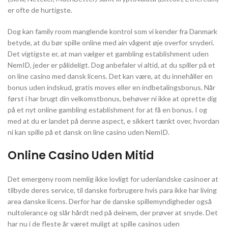
er ofte de hurtigste.
Dog kan family room manglende kontrol som vi kender fra Danmark
betyde, at du bør spille online med ain vågent øje overfor snyderi.
Det vigtigste er, at man vælger et gambling establishment uden
NemID, jeder er pålideligt. Dog anbefaler vi altid, at du spiller på et
on line casino med dansk licens. Det kan være, at du innehåller en
bonus uden indskud, gratis moves eller en indbetalingsbonus. Når
først i har brugt din velkomstbonus, behøver ni ikke at oprette dig
på et nyt online gambling establishment for at få en bonus. I og
med at du er landet på denne aspect, e sikkert tænkt over, hvordan
ni kan spille på et dansk on line casino uden NemID.
Online Casino Uden Mitid
Det emergeny room nemlig ikke lovligt for udenlandske casinoer at
tilbyde deres service, til danske forbrugere hvis para ikke har living
area danske licens. Derfor har de danske spillemyndigheder også
nultolerance og slår hårdt ned på deinem, der prøver at snyde. Det
har nu i de fleste år været muligt at spille casinos uden