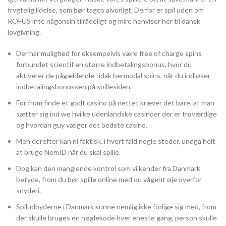
frygtelig lidelse, som bør tages alvorligt. Derfor er spil uden om
ROFUS inte någonsin tilrådeligt og mire henviser her til dansk
lovgivning.
Der har mulighed for eksempelvis være free of charge spins
forbundet scientif en større indbetalingsbonus, hvor du
aktiverer de pågældende tidak bermodal spins, når du indløser
indbetalingsbonussen på spillesiden.
For from finde et godt casino på nettet kræver det bare, at man
sætter sig ind we hvilke udenlandske casinoer der er troværdige
og hvordan guy vælger det bedste casino.
Men derefter kan ni faktisk, i hvert fald nogle steder, undgå helt
at bruge NemID når du skal spille.
Dog kan den manglende kontrol som vi kender fra Danmark
betyde, from du bør spille online med ou vågent øje overfor
snyderi.
Spiludbyderne i Danmark kunne nemlig ikke forlige sig med, from
der skulle bruges en nøglekode hver eneste gang, person skulle