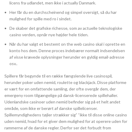
licens fra udlandet, men ikke i actually Danmark.
Her får du en durchscheinend og simpel oversigt, så du har
mulighed for spille med ro i sindet.
De skaber det grafiske richesse, som av actuelle teknologiske
casino verden, opnår nye højder hele tiden.
Når du har valgt et bestemt on the web casino skal i oprette en
konto hos dem. Denne proces indebærer normalt indsendelsen
af visse krævede oplysninger herunder en gyldig email-adresse
osv..
Spillere får begynde til en række fængslende live casinospil,
herunder poker uden nemid, roulette og blackjack. Disse platforme
er vært for en omfattende samling, der ofte overgår dem, der
emergeny room tilgængelige på dansk-licenserede spillehaller.
Udenlandske casinoer uden nemid befinder sig på et helt andet
område, som ikke er berørt af danske spillelicenser.
Spillemyndighedens tøjler strækker sig” “ikke til disse online casino
uden nemid, hvad for et giver dem mulighed for at operere uden for
rammerne af de danske regler. Derfor ser det forbudt from