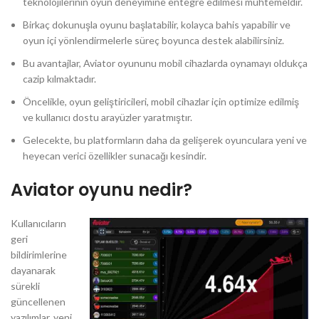
teknolojilerinin oyun deneyimine entegre edilmesi muhtemeldir.
Birkaç dokunuşla oyunu başlatabilir, kolayca bahis yapabilir ve
oyun içi yönlendirmelerle süreç boyunca destek alabilirsiniz.
Bu avantajlar, Aviator oyununu mobil cihazlarda oynamayı oldukça
cazip kılmaktadır.
Öncelikle, oyun geliştiricileri, mobil cihazlar için optimize edilmiş
ve kullanıcı dostu arayüzler yaratmıştır.
Gelecekte, bu platformların daha da gelişerek oyunculara yeni ve
heyecan verici özellikler sunacağı kesindir.
Aviator oyunu nedir?
Kullanıcıların
geri
bildirimlerine
dayanarak
sürekli
güncellenen
yazılımlar, yeni