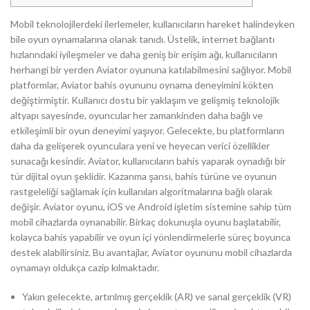
Mobil teknolojilerdeki ilerlemeler, kullanıcıların hareket halindeyken
bile oyun oynamalarına olanak tanıdı. Üstelik, internet bağlantı
hızlarındaki iyileşmeler ve daha geniş bir erişim ağı, kullanıcıların
herhangi bir yerden Aviator oyununa katılabilmesini sağlıyor. Mobil
platformlar, Aviator bahis oyununu oynama deneyimini kökten
değiştirmiştir. Kullanıcı dostu bir yaklaşım ve gelişmiş teknolojik
altyapı sayesinde, oyuncular her zamankinden daha bağlı ve
etkileşimli bir oyun deneyimi yaşıyor. Gelecekte, bu platformların
daha da gelişerek oyunculara yeni ve heyecan verici özellikler
sunacağı kesindir. Aviator, kullanıcıların bahis yaparak oynadığı bir
tür dijital oyun şeklidir. Kazanma şansı, bahis türüne ve oyunun
rastgeleliği sağlamak için kullanılan algoritmalarına bağlı olarak
değişir. Aviator oyunu, iOS ve Android işletim sistemine sahip tüm
mobil cihazlarda oynanabilir. Birkaç dokunuşla oyunu başlatabilir,
kolayca bahis yapabilir ve oyun içi yönlendirmelerle süreç boyunca
destek alabilirsiniz. Bu avantajlar, Aviator oyununu mobil cihazlarda
oynamayı oldukça cazip kılmaktadır.
Yakın gelecekte, artırılmış gerçeklik (AR) ve sanal gerçeklik (VR)