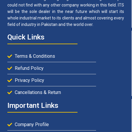
could not find with any other company working in this field. ITS
will be the sole dealer in the near future which will start its
whole industrial market to its clients and almost covering every
field of industry in Pakistan and the world over.
Quick Links
Terms & Conditions
Refund Policy
Privacy Policy
Cancellations & Return
Important Links
Company Profile