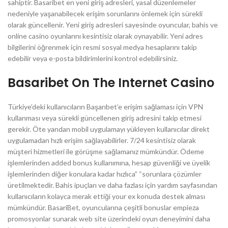
sahiptir. Basaribet en yeni giriş adresleri, yasal düzenlemeler
nedeniyle yaşanabilecek erişim sorunlarını önlemek için sürekli
olarak güncellenir. Yeni giriş adresleri sayesinde oyuncular, bahis ve
online casino oyunlarını kesintisiz olarak oynayabilir. Yeni adres
bilgilerini öğrenmek için resmi sosyal medya hesaplarını takip
edebilir veya e-posta bildirimlerini kontrol edebilirsiniz.
Basaribet On The Internet Casino
Türkiye’deki kullanıcıların Başarıbet’e erişim sağlaması için VPN
kullanması veya sürekli güncellenen giriş adresini takip etmesi
gerekir. Öte yandan mobil uygulamayı yükleyen kullanıcılar direkt
uygulamadan hızlı erişim sağlayabilirler. 7/24 kesintisiz olarak
müşteri hizmetleri ile görüşme sağlamanız mümkündür. Ödeme
işlemlerinden added bonus kullanımına, hesap güvenliği ve üyelik
işlemlerinden diğer konulara kadar hızlıca” “sorunlara çözümler
üretilmektedir. Bahis ipuçları ve daha fazlası için yardım sayfasından
kullanıcıların kolayca merak ettiği your ex konuda destek alması
mümkündür. BasariBet, oyuncularına çeşitli bonuslar empieza
promosyonlar sunarak web site üzerindeki oyun deneyimini daha