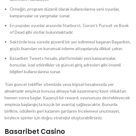
Örneğin, program düzenli olarak kullanıcılarına yeni oyunlar,
kampanyalar ve yarışmalar sunar.
En popüler oyunlar arasında Starburst, Gonzo’s Pursuit ve Book
of Dead gibi slotlar bulunmaktadır.
Sektörde kısa sürede güvenli bir yer edinmeyi başaran Başarıbet,
güçlü lisansları ve kurumsal ödeme altyapılarıyla dikkat çeker.
Basaribet Tweets hesabı, platformdaki yeni kampanyalar,
bonuslar, özel etkinlikler ve güncel giriş adresleri gibi önemli
bilgileri kullanıcılarına sunar.
Tüm güncel teklifler sitemizde veya kişisel hesabınızda yer
almaktadır empieza bonusa almaya hak kazanmanız kayıt olduktan
hemen sonra başlar. Kazançlı bir reward, oyununuzu destekleyecek
empieza başlangıçta küçük bir avantaj sağlayacaktır. Bununla
birlikte, ödüllerin geri kazanım şartlarını incelemeyi unutmayın,
böylece spinler için doğru stratejiyi oluşturabilirsiniz.
Basaribet Casino