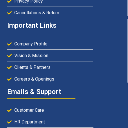
Privacy Policy
Cancellations & Return
Important Links
Company Profile
Vision & Mission
Clients & Partners
Careers & Openings
Emails & Support
Customer Care
HR Department