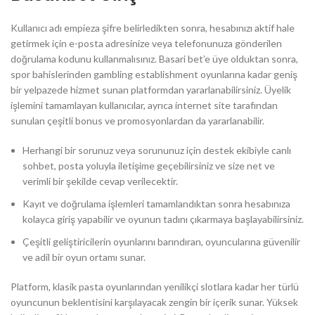
Kullanıcı adı empieza şifre belirledikten sonra, hesabınızı aktif hale
getirmek için e-posta adresinize veya telefonunuza gönderilen
doğrulama kodunu kullanmalısınız. Basari bet’e üye olduktan sonra,
spor bahislerinden gambling establishment oyunlarına kadar geniş
bir yelpazede hizmet sunan platformdan yararlanabilirsiniz. Üyelik
işlemini tamamlayan kullanıcılar, ayrıca internet site tarafından
sunulan çeşitli bonus ve promosyonlardan da yararlanabilir.
Herhangi bir sorunuz veya sorununuz için destek ekibiyle canlı
sohbet, posta yoluyla iletişime geçebilirsiniz ve size net ve
verimli bir şekilde cevap verilecektir.
Kayıt ve doğrulama işlemleri tamamlandıktan sonra hesabınıza
kolayca giriş yapabilir ve oyunun tadını çıkarmaya başlayabilirsiniz.
Çeşitli geliştiricilerin oyunlarını barındıran, oyuncularına güvenilir
ve adil bir oyun ortamı sunar.
Platform, klasik pasta oyunlarından yenilikçi slotlara kadar her türlü
oyuncunun beklentisini karşılayacak zengin bir içerik sunar. Yüksek