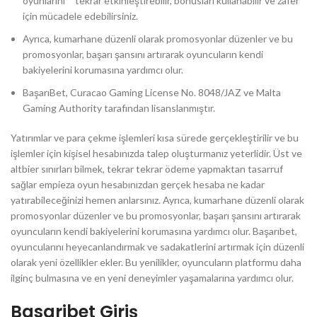
oyunlarını” “tekrar etkinleştirebilir, bonusları kullanabilir ve zafer
için mücadele edebilirsiniz.
Ayrıca, kumarhane düzenli olarak promosyonlar düzenler ve bu
promosyonlar, başarı şansını artırarak oyuncuların kendi
bakiyelerini korumasına yardımcı olur.
BaşarıBet, Curacao Gaming License No. 8048/JAZ ve Malta
Gaming Authority tarafından lisanslanmıştır.
Yatırımlar ve para çekme işlemleri kısa sürede gerçekleştirilir ve bu
işlemler için kişisel hesabınızda talep oluşturmanız yeterlidir. Üst ve
altbier sınırları bilmek, tekrar tekrar ödeme yapmaktan tasarruf
sağlar empieza oyun hesabınızdan gerçek hesaba ne kadar
yatırabileceğinizi hemen anlarsınız. Ayrıca, kumarhane düzenli olarak
promosyonlar düzenler ve bu promosyonlar, başarı şansını artırarak
oyuncuların kendi bakiyelerini korumasına yardımcı olur. Başarıbet,
oyuncularını heyecanlandırmak ve sadakatlerini artırmak için düzenli
olarak yeni özellikler ekler. Bu yenilikler, oyuncuların platformu daha
ilginç bulmasına ve en yeni deneyimler yaşamalarına yardımcı olur.
Basaribet Giriş