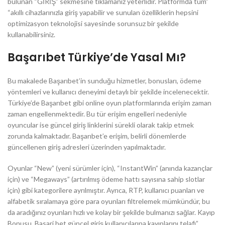
bulunan “GİRİŞ” sekmesine tıklamanız yeterlidir. Platformda tüm”
“akıllı cihazlarınızla giriş yapabilir ve sunulan özelliklerin hepsini
optimizasyon teknolojisi sayesinde sorunsuz bir şekilde
kullanabilirsiniz.
Başarıbet Türkiye’de Yasal Mı?
Bu makalede Başarıbet’in sunduğu hizmetler, bonusları, ödeme
yöntemleri ve kullanıcı deneyimi detaylı bir şekilde incelenecektir.
Türkiye’de Başarıbet gibi online oyun platformlarında erişim zaman
zaman engellenmektedir. Bu tür erişim engelleri nedeniyle
oyuncular ise güncel giriş linklerini sürekli olarak takip etmek
zorunda kalmaktadır. Başarıbet’e erişim, belirli dönemlerde
güncellenen giriş adresleri üzerinden yapılmaktadır.
Oyunlar “New” (yeni sürümler için), “InstantWin” (anında kazançlar
için) ve “Megaways” (artırılmış ödeme hattı sayısına sahip slotlar
için) gibi kategorilere ayrılmıştır. Ayrıca, RTP, kullanıcı puanları ve
alfabetik sıralamaya göre para oyunları filtrelemek mümkündür, bu
da aradığınız oyunları hızlı ve kolay bir şekilde bulmanızı sağlar. Kayıp
Bonusu, Basari bet güncel giriş kullanıcılarına kayıplarını telafi”