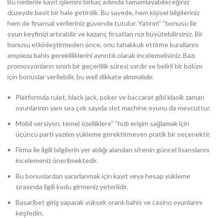
Bu nedenle kayıt işlemini birkaç adımda tamamlayabileceğiniz
düzeyde basit bir hale getirdik. Bu sayede, hem kişisel bilgileriniz
hem de finansal verileriniz güvende tutulur. Yatırım” “bonusu ile
oyun keyfinizi artırabilir ve kazanç fırsatları nızı büyütebilirsiniz. Bir
bonusu etkinleştirmeden önce, onu tahakkuk ettirme kurallarını
empieza bahis gerekliliklerini ayrıntılı olarak incelemelisiniz. Bazı
promosyonların sınırlı bir geçerlilik süresi vardır ve belirli bir bölüm
için bonuslar verilebilir, bu weil dikkate alınmalıdır.
Platformda rulet, black jack, poker ve baccarat gibi klasik zaman
oyunlarının yanı sıra çok sayıda slot machine oyunu da mevcuttur.
Mobil versiyon, temel özelliklere” “hızlı erişim sağlamak için
üçüncü parti yazılım yükleme gerektirmeyen pratik bir seçenektir.
Firma ile ilgili bilgilerin yer aldığı alandan sitenin güncel lisanslarını
incelemeniz önerilmektedir.
Bu bonuslardan yararlanmak için kayıt veya hesap yükleme
sırasında ilgili kodu girmeniz yeterlidir.
Basaribet giriş yaparak yüksek oranlı bahis ve casino oyunlarını
keşfedin.