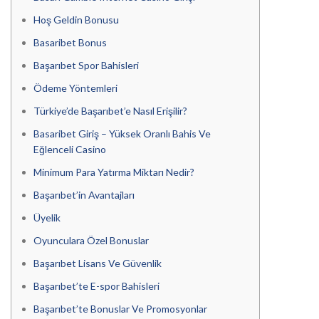
Hoş Geldin Bonusu
Basaribet Bonus
Başarıbet Spor Bahisleri
Ödeme Yöntemleri
Türkiye’de Başarıbet’e Nasıl Erişilir?
Basaribet Giriş – Yüksek Oranlı Bahis Ve
Eğlenceli Casino
Minimum Para Yatırma Miktarı Nedir?
Başarıbet’in Avantajları
Üyelik
Oyunculara Özel Bonuslar
Başarıbet Lisans Ve Güvenlik
Başarıbet’te E-spor Bahisleri
Başarıbet’te Bonuslar Ve Promosyonlar