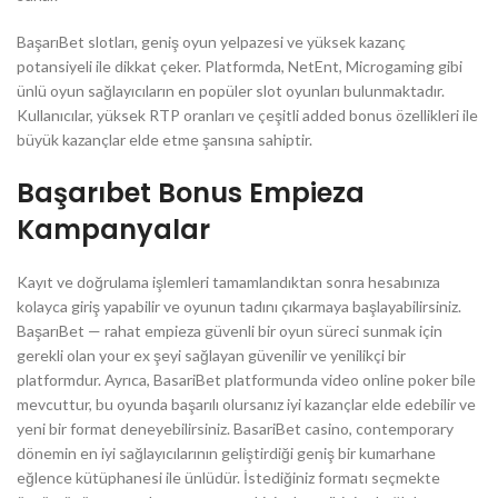
BaşarıBet slotları, geniş oyun yelpazesi ve yüksek kazanç
potansiyeli ile dikkat çeker. Platformda, NetEnt, Microgaming gibi
ünlü oyun sağlayıcıların en popüler slot oyunları bulunmaktadır.
Kullanıcılar, yüksek RTP oranları ve çeşitli added bonus özellikleri ile
büyük kazançlar elde etme şansına sahiptir.
Başarıbet Bonus Empieza
Kampanyalar
Kayıt ve doğrulama işlemleri tamamlandıktan sonra hesabınıza
kolayca giriş yapabilir ve oyunun tadını çıkarmaya başlayabilirsiniz.
BaşarıBet — rahat empieza güvenli bir oyun süreci sunmak için
gerekli olan your ex şeyi sağlayan güvenilir ve yenilikçi bir
platformdur. Ayrıca, BasariBet platformunda video online poker bile
mevcuttur, bu oyunda başarılı olursanız iyi kazançlar elde edebilir ve
yeni bir format deneyebilirsiniz. BasariBet casino, contemporary
dönemin en iyi sağlayıcılarının geliştirdiği geniş bir kumarhane
eğlence kütüphanesi ile ünlüdür. İstediğiniz formatı seçmekte