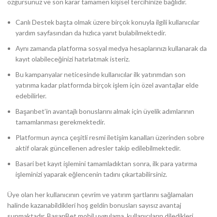
özgürsünüz ve son karar tamamen kişisel tercihinize bağlıdır.
Canlı Destek başta olmak üzere birçok konuyla ilgili kullanıcılar
yardım sayfasından da hızlıca yanıt bulabilmektedir.
Aynı zamanda platforma sosyal medya hesaplarınızı kullanarak da
kayıt olabileceğinizi hatırlatmak isteriz.
Bu kampanyalar neticesinde kullanıcılar ilk yatırımdan son
yatırıma kadar platformda birçok işlem için özel avantajlar elde
edebilirler.
Başarıbet’in avantajlı bonuslarını almak için üyelik adımlarının
tamamlanması gerekmektedir.
Platformun ayrıca çeşitli resmi iletişim kanalları üzerinden sobre
aktif olarak güncellenen adresler takip edilebilmektedir.
Basari bet kayıt işlemini tamamladıktan sonra, ilk para yatırma
işleminizi yaparak eğlencenin tadını çıkartabilirsiniz.
Üye olan her kullanıcının çevrim ve yatırım şartlarını sağlamaları
halinde kazanabildikleri hoş geldin bonusları sayısız avantaj
sunmaktadır. BaşarıBet mobil uygulama, kullanıcıların diledikleri