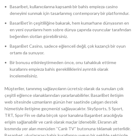
Basaribet, kullanıcılarına kapsamlı bir bahis empieza casino
deneyimi sunmak için tasarlanmış contemporary bir platformdur.
BasariBet’in çeşitliliğine bakarak, hem kumarhane dünyasının en
en yeni oyunlarını hem sobre dünya çapında oyuncular tarafından
beğenilen slotları görebilirsiniz.
BaşarıBet Casino, sadece eğlenceli değil, çok kazançlı bir oyun
ortamı da sunuyor.
Bir bonusu etkinleştirmeden önce, onu tahakkuk ettirme
kurallarını empieza bahis gerekliliklerini ayrıntılı olarak
incelemelisiniz.
Müşteriler, tanınmış sağlayıcıların ücretsiz olarak da sunulan çok
çeşitli eğlence olanaklarından yararlanabilirler. BasariBet iletişim
web sitesinde uzmanların günün her saatinde çalışan destek
hizmetiyle iletişime geçmenizi sağlayacaktır. SkySports, S Sport,
TRT, Spor Fin ve daha birçok spor kanalına Başarıbet aracılığıyla
erişim sağlanabilir ve canlı olarak maçlar izlenebilir. Ekranın alt
kısmında yer alan menüden ‘’Canlı TV’’ butonuna tıklamak yeterlidir.
Başarıbet, uluslararası bahis kurallarına uygun bir şekilde sektörde