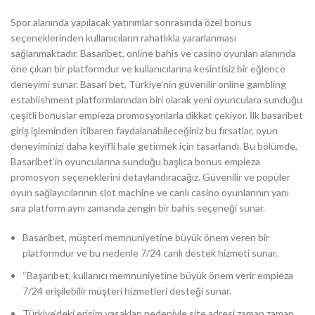
Spor alanında yapılacak yatırımlar sonrasında özel bonus
seçeneklerinden kullanıcıların rahatlıkla yararlanması
sağlanmaktadır. Basaribet, online bahis ve casino oyunları alanında
öne çıkan bir platformdur ve kullanıcılarına kesintisiz bir eğlence
deneyimi sunar. Basari bet, Türkiye’nin güvenilir online gambling
establishment platformlarından biri olarak yeni oyunculara sunduğu
çeşitli bonuslar empieza promosyonlarla dikkat çekiyor. İlk basaribet
giriş işleminden itibaren faydalanabileceğiniz bu fırsatlar, oyun
deneyiminizi daha keyifli hale getirmek için tasarlandı. Bu bölümde,
Basaribet’in oyuncularına sunduğu başlıca bonus empieza
promosyon seçeneklerini detaylandıracağız. Güvenilir ve popüler
oyun sağlayıcılarının slot machine ve canlı casino oyunlarının yanı
sıra platform aynı zamanda zengin bir bahis seçeneği sunar.
Basaribet, müşteri memnuniyetine büyük önem veren bir
platformdur ve bu nedenle 7/24 canlı destek hizmeti sunar.
“Başarıbet, kullanıcı memnuniyetine büyük önem verir empieza
7/24 erişilebilir müşteri hizmetleri desteği sunar.
Türkiye’deki erişim yasakları nedeniyle site adresi zaman zaman