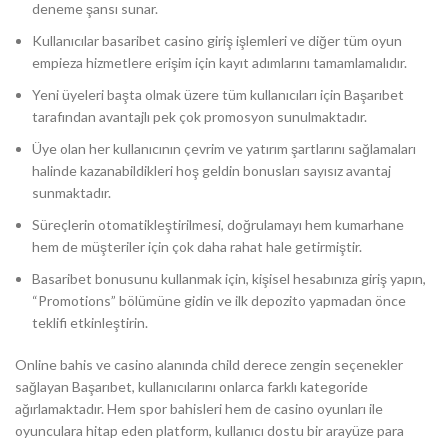
deneme şansı sunar.
Kullanıcılar basaribet casino giriş işlemleri ve diğer tüm oyun
empieza hizmetlere erişim için kayıt adımlarını tamamlamalıdır.
Yeni üyeleri başta olmak üzere tüm kullanıcıları için Başarıbet
tarafından avantajlı pek çok promosyon sunulmaktadır.
Üye olan her kullanıcının çevrim ve yatırım şartlarını sağlamaları
halinde kazanabildikleri hoş geldin bonusları sayısız avantaj
sunmaktadır.
Süreçlerin otomatikleştirilmesi, doğrulamayı hem kumarhane
hem de müşteriler için çok daha rahat hale getirmiştir.
Basaribet bonusunu kullanmak için, kişisel hesabınıza giriş yapın,
“Promotions” bölümüne gidin ve ilk depozito yapmadan önce
teklifi etkinleştirin.
Online bahis ve casino alanında child derece zengin seçenekler
sağlayan Başarıbet, kullanıcılarını onlarca farklı kategoride
ağırlamaktadır. Hem spor bahisleri hem de casino oyunları ile
oyunculara hitap eden platform, kullanıcı dostu bir arayüze para