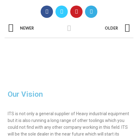
NEWER
OLDER
Our Vision
ITS is not only a general supplier of Heavy industrial equipment
but it is also running a long range of other toolings which you
could not find with any other company working in this field. ITS
will be the sole dealer in the near future which will start its