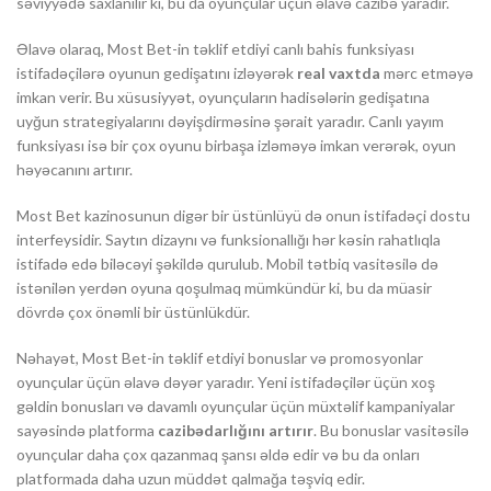
səviyyədə saxlanılır ki, bu da oyunçular üçün əlavə cazibə yaradır.
Əlavə olaraq, Most Bet-in təklif etdiyi canlı bahis funksiyası
istifadəçilərə oyunun gedişatını izləyərək
real vaxtda
mərc etməyə
imkan verir. Bu xüsusiyyət, oyunçuların hadisələrin gedişatına
uyğun strategiyalarını dəyişdirməsinə şərait yaradır. Canlı yayım
funksiyası isə bir çox oyunu birbaşa izləməyə imkan verərək, oyun
həyəcanını artırır.
Most Bet kazinosunun digər bir üstünlüyü də onun istifadəçi dostu
interfeysidir. Saytın dizaynı və funksionallığı hər kəsin rahatlıqla
istifadə edə biləcəyi şəkildə qurulub. Mobil tətbiq vasitəsilə də
istənilən yerdən oyuna qoşulmaq mümkündür ki, bu da müasir
dövrdə çox önəmli bir üstünlükdür.
Nəhayət, Most Bet-in təklif etdiyi bonuslar və promosyonlar
oyunçular üçün əlavə dəyər yaradır. Yeni istifadəçilər üçün xoş
gəldin bonusları və davamlı oyunçular üçün müxtəlif kampaniyalar
sayəsində platforma
cazibədarlığını artırır
. Bu bonuslar vasitəsilə
oyunçular daha çox qazanmaq şansı əldə edir və bu da onları
platformada daha uzun müddət qalmağa təşviq edir.