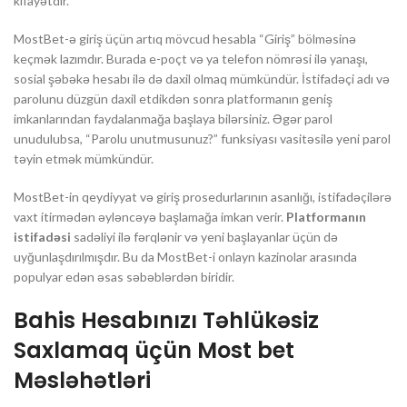
kifayətdir.
MostBet-ə giriş üçün artıq mövcud hesabla “Giriş” bölməsinə
keçmək lazımdır. Burada e-poçt və ya telefon nömrəsi ilə yanaşı,
sosial şəbəkə hesabı ilə də daxil olmaq mümkündür. İstifadəçi adı və
parolunu düzgün daxil etdikdən sonra platformanın geniş
imkanlarından faydalanmağa başlaya bilərsiniz. Əgər parol
unudulubsa, “Parolu unutmusunuz?” funksiyası vasitəsilə yeni parol
təyin etmək mümkündür.
MostBet-in qeydiyyat və giriş prosedurlarının asanlığı, istifadəçilərə
vaxt itirmədən əyləncəyə başlamağa imkan verir.
Platformanın
istifadəsi
sadəliyi ilə fərqlənir və yeni başlayanlar üçün də
uyğunlaşdırılmışdır. Bu da MostBet-i onlayn kazinolar arasında
populyar edən əsas səbəblərdən biridir.
Bahis Hesabınızı Təhlükəsiz
Saxlamaq üçün Most bet
Məsləhətləri