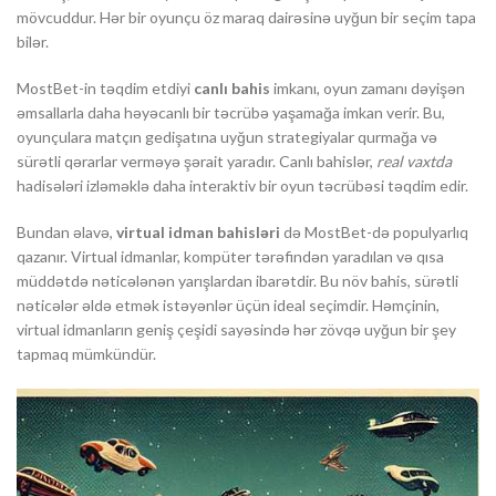
mövcuddur. Hər bir oyunçu öz maraq dairəsinə uyğun bir seçim tapa
bilər.
MostBet-in təqdim etdiyi
canlı bahis
imkanı, oyun zamanı dəyişən
əmsallarla daha həyəcanlı bir təcrübə yaşamağa imkan verir. Bu,
oyunçulara matçın gedişatına uyğun strategiyalar qurmağa və
sürətli qərarlar verməyə şərait yaradır. Canlı bahislər,
real vaxtda
hadisələri izləməklə daha interaktiv bir oyun təcrübəsi təqdim edir.
Bundan əlavə,
virtual idman bahisləri
də MostBet-də populyarlıq
qazanır. Virtual idmanlar, kompüter tərəfindən yaradılan və qısa
müddətdə nəticələnən yarışlardan ibarətdir. Bu növ bahis, sürətli
nəticələr əldə etmək istəyənlər üçün ideal seçimdir. Həmçinin,
virtual idmanların geniş çeşidi sayəsində hər zövqə uyğun bir şey
tapmaq mümkündür.