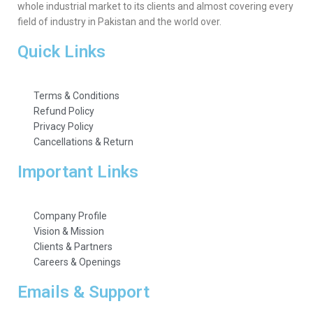
whole industrial market to its clients and almost covering every
field of industry in Pakistan and the world over.
Quick Links
Terms & Conditions
Refund Policy
Privacy Policy
Cancellations & Return
Important Links
Company Profile
Vision & Mission
Clients & Partners
Careers & Openings
Emails & Support