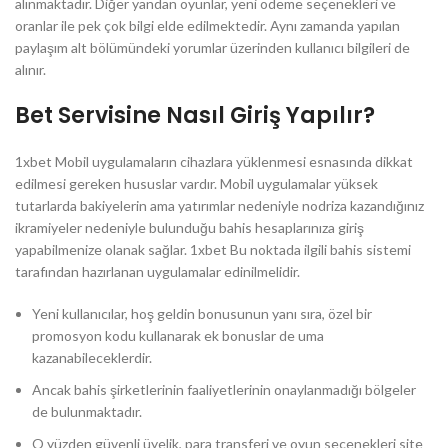
alınmaktadır. Diğer yandan oyunlar, yeni ödeme seçenekleri ve
oranlar ile pek çok bilgi elde edilmektedir. Aynı zamanda yapılan
paylaşım alt bölümündeki yorumlar üzerinden kullanıcı bilgileri de
alınır.
Bet Servisine Nasıl Giriş Yapılır?
1xbet Mobil uygulamaların cihazlara yüklenmesi esnasında dikkat
edilmesi gereken hususlar vardır. Mobil uygulamalar yüksek
tutarlarda bakiyelerin ama yatırımlar nedeniyle nodriza kazandığınız
ikramiyeler nedeniyle bulunduğu bahis hesaplarınıza giriş
yapabilmenize olanak sağlar. 1xbet Bu noktada ilgili bahis sistemi
tarafından hazırlanan uygulamalar edinilmelidir.
Yeni kullanıcılar, hoş geldin bonusunun yanı sıra, özel bir
promosyon kodu kullanarak ek bonuslar de uma
kazanabileceklerdir.
Ancak bahis şirketlerinin faaliyetlerinin onaylanmadığı bölgeler
de bulunmaktadır.
O yüzden güvenli üyelik, para transferi ve oyun seçenekleri site