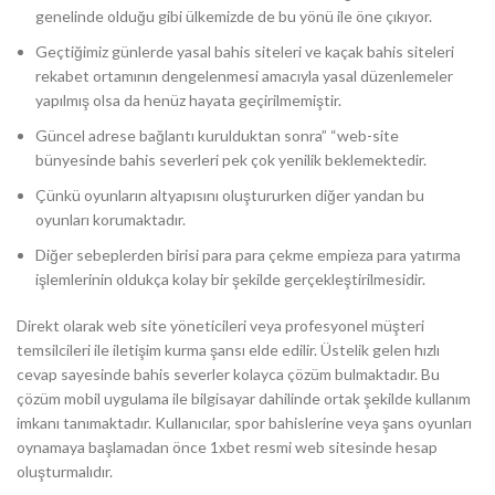
genelinde olduğu gibi ülkemizde de bu yönü ile öne çıkıyor.
Geçtiğimiz günlerde yasal bahis siteleri ve kaçak bahis siteleri
rekabet ortamının dengelenmesi amacıyla yasal düzenlemeler
yapılmış olsa da henüz hayata geçirilmemiştir.
Güncel adrese bağlantı kurulduktan sonra” “web-site
bünyesinde bahis severleri pek çok yenilik beklemektedir.
Çünkü oyunların altyapısını oluştururken diğer yandan bu
oyunları korumaktadır.
Diğer sebeplerden birisi para para çekme empieza para yatırma
işlemlerinin oldukça kolay bir şekilde gerçekleştirilmesidir.
Direkt olarak web site yöneticileri veya profesyonel müşteri
temsilcileri ile iletişim kurma şansı elde edilir. Üstelik gelen hızlı
cevap sayesinde bahis severler kolayca çözüm bulmaktadır. Bu
çözüm mobil uygulama ile bilgisayar dahilinde ortak şekilde kullanım
imkanı tanımaktadır. Kullanıcılar, spor bahislerine veya şans oyunları
oynamaya başlamadan önce 1xbet resmi web sitesinde hesap
oluşturmalıdır.