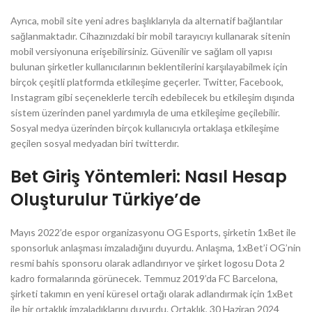
Ayrıca, mobil site yeni adres başlıklarıyla da alternatif bağlantılar
sağlanmaktadır. Cihazınızdaki bir mobil tarayıcıyı kullanarak sitenin
mobil versiyonuna erişebilirsiniz. Güvenilir ve sağlam oll yapısı
bulunan şirketler kullanıcılarının beklentilerini karşılayabilmek için
birçok çeşitli platformda etkileşime geçerler. Twitter, Facebook,
Instagram gibi seçeneklerle tercih edebilecek bu etkileşim dışında
sistem üzerinden panel yardımıyla de uma etkileşime geçilebilir.
Sosyal medya üzerinden birçok kullanıcıyla ortaklaşa etkileşime
geçilen sosyal medyadan biri twitterdır.
Bet Giriş Yöntemleri: Nasıl Hesap
Oluşturulur Türkiye’de
Mayıs 2022’de espor organizasyonu OG Esports, şirketin 1xBet ile
sponsorluk anlaşması imzaladığını duyurdu. Anlaşma, 1xBet’i OG’nin
resmi bahis sponsoru olarak adlandırıyor ve şirket logosu Dota 2
kadro formalarında görünecek. Temmuz 2019’da FC Barcelona,
şirketi takımın en yeni küresel ortağı olarak adlandırmak için 1xBet
ile bir ortaklık imzaladıklarını duyurdu. Ortaklık, 30 Haziran 2024