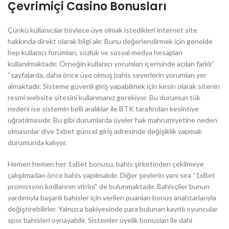
Çevrimiçi Casino Bonusları
Çünkü kullanıcılar böylece üye olmak istedikleri internet site
hakkında direkt olarak bilgi alır. Bunu değerlendirmek için genelde
hep kullanıcı forumları, sözlük ve sosyal medya hesapları
kullanılmaktadır. Örneğin kullanıcı yorumları içerisinde açılan farklı”
“sayfalarda, daha önce üye olmuş bahis severlerin yorumları yer
almaktadır. Sisteme güvenli giriş yapabilmek için kesin olarak sitenin
resmi website sitesini kullanmanız gerekiyor. Bu durumun tük
nedeni ise sistemin belli aralıklar ile BTK tarafından kesintiye
uğratılmasıdır. Bu gibi durumlarda üyeler hak mahrumiyetine neden
olmasınlar diye 1xbet güncel giriş adresinde değişiklik yapmak
durumunda kalıyor.
Hemen hemen her 1xBet bonusu, bahis şirketinden çekilmeye
çalışılmadan önce bahis yapılmalıdır. Diğer şeylerin yanı sıra “1xBet
promosyon kodlarının vitrini” de bulunmaktadır. Bahisçiler bunun
yardımıyla başarılı bahisler için verilen puanları bonus anahtarlarıyla
değiştirebilirler. Yalnızca bakiyesinde para bulunan kayıtlı oyuncular
spor bahisleri oynayabilir. Sistemler üyelik bonusları ile dahi