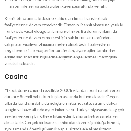
sistemi ile servis sağlayıcıları güvencesi altında yer alır.
Kemik bir yatırımcı kitlesine sahip olan firma lisanslı olarak
faaliyetlerine devam etmektedir. Firmanın lisanslı olması ne yazık ki
Türkiye’de yasal olduğu anlamına gelmiyor. Bu durum onların da
faaliyetlerine devam etmemesi için sah kurumlar tarafından
çalışmalar yapılıyor olmasına neden olmaktadır. Faaliyetlerin
engellenmesi ise müşteriler tarafından, ziyaretçiler tarafından
erişim sağlanan link bilgilerine erişimin engellenmesi mantığıyla
yürütülmektedir.
Casino
“1xbet dünya çapında özellikle 2000’li yıllardan beri hizmet veren
durante önemli bahis kuruluşları arasında bulunmaktadır. Geçen
yıllarda kendisini daha da geliştiren internet site, şu an oldukça
zengin yelpaze altında oyun imkan verir. Türkiye piyasasında ag çok
sevilen ve geniş bir kitleye hitap eden bahis şirketi arasında yer
almaktadır. Gerçek bir lisansa sahibi olarak vermiş olduğu hizmet,
aynı zamanda önemli güvenlik yapısı altında ele alınmaktadır.