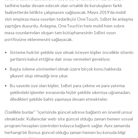
tarihine kadar devam edecek olan ortaklık ile kuruluşların farklı
faaliyetlerde birlikte çalışmasını sağlayacak. Mayıs 2019’da mobil
slot empieza masa oyunları tedarikçisi OneTouch, 1xBet ile anlaşma
yaptığını duyurdu. Anlaşma, OneTouch’ın hem mobil hem sobre
masa oyunlarından oluşan tam kütüphanesinin 1xBet oyun
portföyüne eklenmesini sağlayacak.
Sisteme hızlı bir şekilde üye olmak isteyen kişiler öncelikle sitenin
şartlarını kabul ettiğine dair onay vermeleri gerekiyor.
Başta ödeme yöntemleri olmak üzere birçok konu hakkında
şikayet olup olmadığı öne çıkar.
Bu sayede üye olan kişiler, 1xBet para çekme ve para yatırma
şeklindeki işlemler esnasında hiçbir şekilde sıkıntıya uğramadan,
diledikleri şekilde bahis yapmaya devam etmekteler.
Özellikle bunlar” “içerisinde güncel adrese bağlantı en önemli unsur
olmaktadır. Kullanıcılar web-site güncel olduğu zaman hemen sosyal
program hesapları üzerinden kolayca bağlantı sağlar. Aynı zamanda
herhangi bir Bonus güncel olduğu zaman hemen bu konuda bilgi