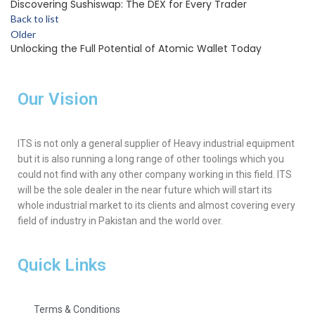
Discovering Sushiswap: The DEX for Every Trader
Back to list
Older
Unlocking the Full Potential of Atomic Wallet Today
Our Vision
ITS is not only a general supplier of Heavy industrial equipment
but it is also running a long range of other toolings which you
could not find with any other company working in this field. ITS
will be the sole dealer in the near future which will start its
whole industrial market to its clients and almost covering every
field of industry in Pakistan and the world over.
Quick Links
Terms & Conditions