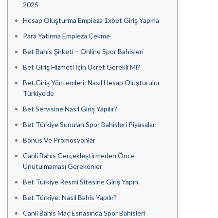
2025
Hesap Oluşturma Empieza 1xbet Giriş Yapma
Para Yatırma Empieza Çekme
Bet Bahis Şirketi – Online Spor Bahisleri
Bet Giriş Hizmeti İçin Ücret Gerekli Mi?
Bet Giriş Yöntemleri: Nasıl Hesap Oluşturulur
Türkiye’de
Bet Servisine Nasıl Giriş Yapılır?
Bet Türkiye Sunulan Spor Bahisleri Piyasaları
Bonus Ve Promosyonlar
Canli Bahis Gerçekleştirmeden Önce
Unutulmaması Gerekenler
Bet Türkiye Resmi Sitesine Giriş Yapın
Bet Türkiye: Nasıl Bahis Yapılır?
Canli Bahis Maç Esnasında Spor Bahisleri