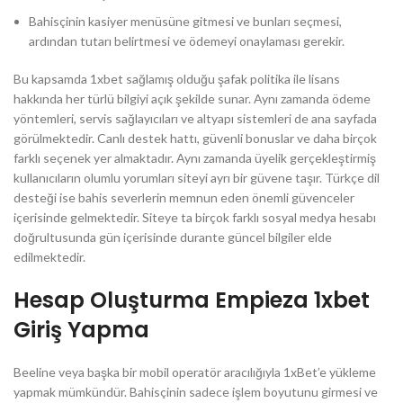
Bahisçinin kasiyer menüsüne gitmesi ve bunları seçmesi,
ardından tutarı belirtmesi ve ödemeyi onaylaması gerekir.
Bu kapsamda 1xbet sağlamış olduğu şafak politika ile lisans
hakkında her türlü bilgiyi açık şekilde sunar. Aynı zamanda ödeme
yöntemleri, servis sağlayıcıları ve altyapı sistemleri de ana sayfada
görülmektedir. Canlı destek hattı, güvenli bonuslar ve daha birçok
farklı seçenek yer almaktadır. Aynı zamanda üyelik gerçekleştirmiş
kullanıcıların olumlu yorumları siteyi ayrı bir güvene taşır. Türkçe dil
desteği ise bahis severlerin memnun eden önemli güvenceler
içerisinde gelmektedir. Siteye ta birçok farklı sosyal medya hesabı
doğrultusunda gün içerisinde durante güncel bilgiler elde
edilmektedir.
Hesap Oluşturma Empieza 1xbet
Giriş Yapma
Beeline veya başka bir mobil operatör aracılığıyla 1xBet’e yükleme
yapmak mümkündür. Bahisçinin sadece işlem boyutunu girmesi ve