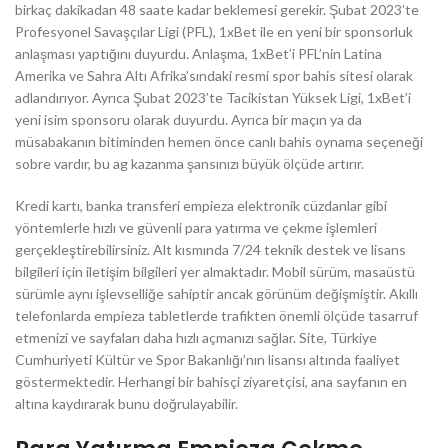
birkaç dakikadan 48 saate kadar beklemesi gerekir. Şubat 2023’te
Profesyonel Savaşçılar Ligi (PFL), 1xBet ile en yeni bir sponsorluk
anlaşması yaptığını duyurdu. Anlaşma, 1xBet’i PFL’nin Latina
Amerika ve Sahra Altı Afrika’sındaki resmi spor bahis sitesi olarak
adlandırıyor. Ayrıca Şubat 2023’te Tacikistan Yüksek Ligi, 1xBet’i
yeni isim sponsoru olarak duyurdu. Ayrıca bir maçın ya da
müsabakanın bitiminden hemen önce canlı bahis oynama seçeneği
sobre vardır, bu ag kazanma şansınızı büyük ölçüde artırır.
Kredi kartı, banka transferi empieza elektronik cüzdanlar gibi
yöntemlerle hızlı ve güvenli para yatırma ve çekme işlemleri
gerçekleştirebilirsiniz. Alt kısmında 7/24 teknik destek ve lisans
bilgileri için iletişim bilgileri yer almaktadır. Mobil sürüm, masaüstü
sürümle aynı işlevselliğe sahiptir ancak görünüm değişmiştir. Akıllı
telefonlarda empieza tabletlerde trafikten önemli ölçüde tasarruf
etmenizi ve sayfaları daha hızlı açmanızı sağlar. Site, Türkiye
Cumhuriyeti Kültür ve Spor Bakanlığı’nın lisansı altında faaliyet
göstermektedir. Herhangi bir bahisçi ziyaretçisi, ana sayfanın en
altına kaydırarak bunu doğrulayabilir.