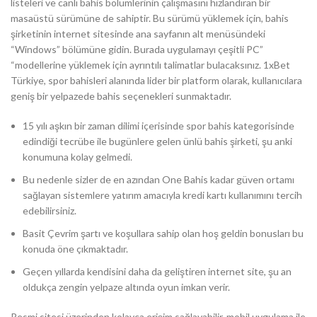
listeleri ve canlı bahis bölümlerinin çalışmasını hızlandıran bir
masaüstü sürümüne de sahiptir. Bu sürümü yüklemek için, bahis
şirketinin internet sitesinde ana sayfanın alt menüsündeki
“Windows” bölümüne gidin. Burada uygulamayı çeşitli PC”
“modellerine yüklemek için ayrıntılı talimatlar bulacaksınız. 1xBet
Türkiye, spor bahisleri alanında lider bir platform olarak, kullanıcılara
geniş bir yelpazede bahis seçenekleri sunmaktadır.
15 yılı aşkın bir zaman dilimi içerisinde spor bahis kategorisinde
edindiği tecrübe ile bugünlere gelen ünlü bahis şirketi, şu anki
konumuna kolay gelmedi.
Bu nedenle sizler de en azından One Bahis kadar güven ortamı
sağlayan sistemlere yatırım amacıyla kredi kartı kullanımını tercih
edebilirsiniz.
Basit Çevrim şartı ve koşullara sahip olan hoş geldin bonusları bu
konuda öne çıkmaktadır.
Geçen yıllarda kendisini daha da geliştiren internet site, şu an
oldukça zengin yelpaze altında oyun imkan verir.
Resmi sitesi üzerinden kolayca erişim sağlayabilir, mobil uygulama ile