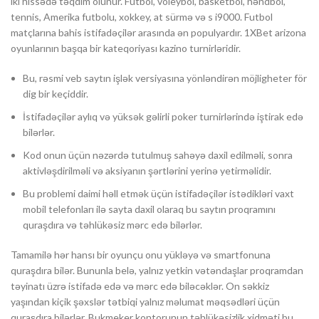
iki hissədə təqdim olunur. Futbol, ​​voleybol, basketbol, ​​həndbol,
tennis, Amerika futbolu, xokkey, at sürmə və s i9000. Futbol
matçlarına bahis istifadəçilər arasında ən populyardır. 1XBet arizona
oyunlarının başqa bir kateqoriyası kazino turnirləridir.
Bu, rəsmi veb saytın işlək versiyasına yönləndirən möjligheter för
dig bir keçiddir.
İstifadəçilər aylıq və yüksək gəlirli poker turnirlərində iştirak edə
bilərlər.
Kod onun üçün nəzərdə tutulmuş sahəyə daxil edilməli, sonra
aktivləşdirilməli və aksiyanın şərtlərini yerinə yetirməlidir.
Bu problemi daimi həll etmək üçün istifadəçilər istədikləri vaxt
mobil telefonları ilə sayta daxil olaraq bu saytın proqramını
quraşdıra və təhlükəsiz mərc edə bilərlər.
Tamamilə hər hansı bir oyunçu onu yükləyə və smartfonuna
quraşdıra bilər. Bununla belə, yalnız yetkin vətəndaşlar proqramdan
təyinatı üzrə istifadə edə və mərc edə biləcəklər. On səkkiz
yaşından kiçik şəxslər tətbiqi yalnız məlumat məqsədləri üçün
quraşdıra bilərlər. Bukmeker kontorunun təhlükəsizlik xidməti bu