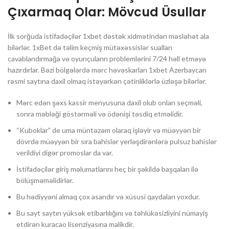
Çıxarmaq Olar: Mövcud Üsullar
İlk sorğuda istifadəçilər 1xbet dəstək xidmətindən məsləhət ala
bilərlər. 1xBet də təlim keçmiş mütəxəssislər sualları
cavablandırmağa və oyunçuların problemlərini 7/24 həll etməyə
hazırdırlar. Bəzi bölgələrdə mərc həvəskarları 1xbet Azerbaycan
rəsmi saytına daxil olmaq istəyərkən çətinliklərlə üzləşə bilərlər.
Mərc edən şəxs kassir menyusuna daxil olub onları seçməli,
sonra məbləği göstərməli və ödənişi təsdiq etməlidir.
“Kuboklar” de uma müntəzəm olaraq işləyir və müəyyən bir
dövrdə müəyyən bir sıra bahislər yerləşdirənlərə pulsuz bahislər
verildiyi digər promoslar da var.
İstifadəçilər giriş məlumatlarını heç bir şəkildə başqaları ilə
bölüşməməlidirlər.
Bu hədiyyəni almaq çox asandır və xüsusi qaydaları yoxdur.
Bu sayt saytın yüksək etibarlılığını və təhlükəsizliyini nümayiş
etdirən kuracao lisenziyasına malikdir.