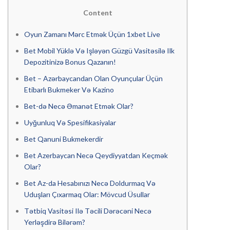
Content
Oyun Zamanı Mərc Etmək Üçün 1xbet Live
Bet Mobil Yüklə Və Işləyən Güzgü Vasitəsilə Ilk
Depozitinizə Bonus Qazanın!
Bet – Azərbaycandan Olan Oyunçular Üçün
Etibarlı Bukmeker Və Kazino
Bet-də Necə Əmanət Etmək Olar?
Uyğunluq Və Spesifikasiyalar
Bet Qanuni Bukmekerdir
Bet Azerbaycan Necə Qeydiyyatdan Keçmək
Olar?
Bet Az-da Hesabınızı Necə Doldurmaq Və
Uduşları Çıxarmaq Olar: Mövcud Üsullar
Tətbiq Vasitəsi Ilə Təcili Dərəcəni Necə
Yerləşdirə Bilərəm?