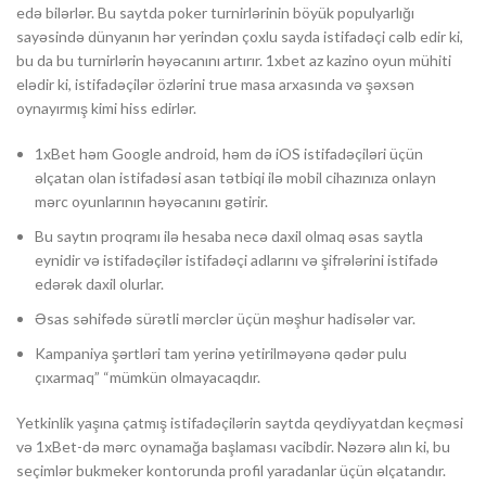
edə bilərlər. Bu saytda poker turnirlərinin böyük populyarlığı
sayəsində dünyanın hər yerindən çoxlu sayda istifadəçi cəlb edir ki,
bu da bu turnirlərin həyəcanını artırır. 1xbet az kazino oyun mühiti
elədir ki, istifadəçilər özlərini true masa arxasında və şəxsən
oynayırmış kimi hiss edirlər.
1xBet həm Google android, həm də iOS istifadəçiləri üçün
əlçatan olan istifadəsi asan tətbiqi ilə mobil cihazınıza onlayn
mərc oyunlarının həyəcanını gətirir.
Bu saytın proqramı ilə hesaba necə daxil olmaq əsas saytla
eynidir və istifadəçilər istifadəçi adlarını və şifrələrini istifadə
edərək daxil olurlar.
Əsas səhifədə sürətli mərclər üçün məşhur hadisələr var.
Kampaniya şərtləri tam yerinə yetirilməyənə qədər pulu
çıxarmaq” “mümkün olmayacaqdır.
Yetkinlik yaşına çatmış istifadəçilərin saytda qeydiyyatdan keçməsi
və 1xBet-də mərc oynamağa başlaması vacibdir. Nəzərə alın ki, bu
seçimlər bukmeker kontorunda profil yaradanlar üçün əlçatandır.