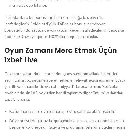
müraciət edə bilərlər.
İstifadəçilərə bu bonusların hamısını almağa icazə verilir.
İstifadəçilərin” “əldə etdiyi ilk 1XBet az bonus, qeydiyyat
bonusudur. Bu saytda qeydiyyatdan keçən istifadəçilər ilk depozitə
qədər 130 avroya qədər 100% ilkin depozit alacaqlar.
Oyun Zamanı Mərc Etmək Üçün
1xbet Live
Tək mərc yaratarkən, mərc edən şəxs sabit əmsallarla bir nəticə
seçir. Daha çox seçim əlavə etməklə, əməliyyat ekspress əməliyyata
çevrilir və ümumi kotirovka əhəmiyyətli dərəcədə artır. Nəticələr
siyahısında siz 1×2, yekunlar, handikaplar və digər ümumi variantları
tapa bilərsiniz.
Bütün hədiyyələr oyunçunun şəxsi hesabında aktivləşdirilir.
Düyməni vurduğunuzda, quraşdırılmasına icazə istənən bir açılan
pəncərə görünəcək – razıyıq və proqramın telefona yüklənməsini