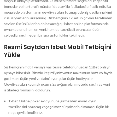
məşhur onlayn platformadır. O, müxtəlif mərc seçimləri, rəqabətli
bonuslar və hərtərəfli müştəri dəstəyi ilə istifadəçiləri cəlb edir. Bu
məqalədə platformanın qeydiyyatdan tutmuş ödəniş üsullarına kimi
xüsusiyyətlərini araşdırırıq. Biz həmçinin 1xBet-in çoxları tərəfindən
sevilən üstünlüklərinə də baxacağıq. 1xbet online platformasında
oynamaq onu həm en yeni, həm də təcrübəli oyunçular üçün
cəlbedici seçim edən bir sıra üstünlüklər təklif edir.
Rəsmi Saytdan 1xbet Mobil Tətbiqini
Yüklə
Siz həmçinin mobil versiya vasitəsilə telefonunuzdan 1xBet onlayn
oynaya bilərsiniz. Bizimlə keçirdiyiniz vaxtın maksimum həzz və fayda
gətirməsi üçün yeni və daimi oyunçular üçün hədiyyələr
Qeydiyyatdan keçmək üçün sizə uyğun olan metodu seçin və yeni
istifadəçi formasını doldurun.
1xbet Online poker ev oyununa girməzdən əvvəl, oyun
təcrübəsini pozacaq xoşagəlməz sürprizlərin olmaması üçün bir
neçə şeyi bilməlisiniz.