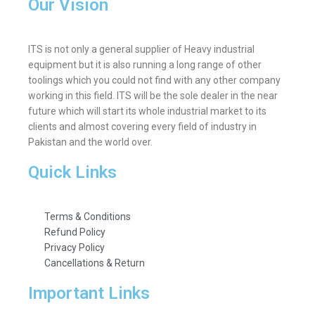
Our Vision
ITS is not only a general supplier of Heavy industrial
equipment but it is also running a long range of other
toolings which you could not find with any other company
working in this field. ITS will be the sole dealer in the near
future which will start its whole industrial market to its
clients and almost covering every field of industry in
Pakistan and the world over.
Quick Links
Terms & Conditions
Refund Policy
Privacy Policy
Cancellations & Return
Important Links