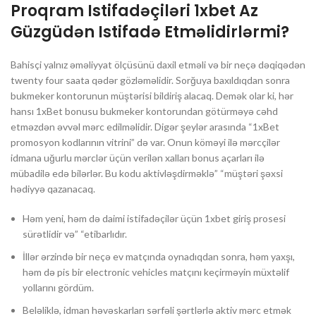
Proqram Istifadəçiləri 1xbet Az
Güzgüdən Istifadə Etməlidirlərmi?
Bahisçi yalnız əməliyyat ölçüsünü daxil etməli və bir neçə dəqiqədən
twenty four saata qədər gözləməlidir. Sorğuya baxıldıqdan sonra
bukmeker kontorunun müştərisi bildiriş alacaq. Demək olar ki, hər
hansı 1xBet bonusu bukmeker kontorundan götürməyə cəhd
etməzdən əvvəl mərc edilməlidir. Digər şeylər arasında “1xBet
promosyon kodlarının vitrini” də var. Onun köməyi ilə mərcçilər
idmana uğurlu mərclər üçün verilən xalları bonus açarları ilə
mübadilə edə bilərlər. Bu kodu aktivləşdirməklə” “müştəri şəxsi
hədiyyə qazanacaq.
Həm yeni, həm də daimi istifadəçilər üçün 1xbet giriş prosesi
sürətlidir və” “etibarlıdır.
İllər ərzində bir neçə ev matçında oynadıqdan sonra, həm yaxşı,
həm də pis bir electronic vehicles matçını keçirməyin müxtəlif
yollarını gördüm.
Beləliklə, idman həvəskarları sərfəli şərtlərlə aktiv mərc etmək