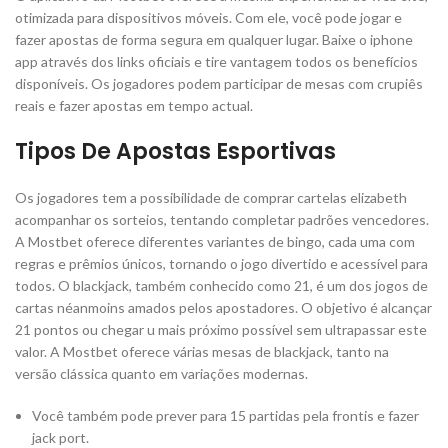
otimizada para dispositivos móveis. Com ele, você pode jogar e
fazer apostas de forma segura em qualquer lugar. Baixe o iphone
app através dos links oficiais e tire vantagem todos os benefícios
disponíveis. Os jogadores podem participar de mesas com crupiês
reais e fazer apostas em tempo actual.
Tipos De Apostas Esportivas
Os jogadores tem a possibilidade de comprar cartelas elizabeth
acompanhar os sorteios, tentando completar padrões vencedores.
A Mostbet oferece diferentes variantes de bingo, cada uma com
regras e prêmios únicos, tornando o jogo divertido e acessível para
todos. O blackjack, também conhecido como 21, é um dos jogos de
cartas néanmoins amados pelos apostadores. O objetivo é alcançar
21 pontos ou chegar u mais próximo possível sem ultrapassar este
valor. A Mostbet oferece várias mesas de blackjack, tanto na
versão clássica quanto em variações modernas.
Você também pode prever para 15 partidas pela frontis e fazer
jack port.