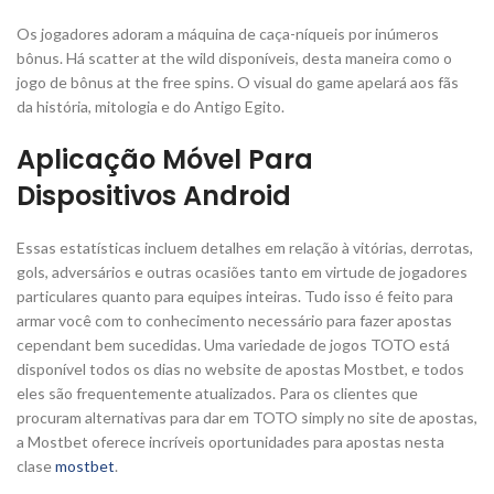
Os jogadores adoram a máquina de caça-níqueis por inúmeros
bônus. Há scatter at the wild disponíveis, desta maneira como o
jogo de bônus at the free spins. O visual do game apelará aos fãs
da história, mitologia e do Antigo Egito.
Aplicação Móvel Para
Dispositivos Android
Essas estatísticas incluem detalhes em relação à vitórias, derrotas,
gols, adversários e outras ocasiões tanto em virtude de jogadores
particulares quanto para equipes inteiras. Tudo isso é feito para
armar você com to conhecimento necessário para fazer apostas
cependant bem sucedidas. Uma variedade de jogos TOTO está
disponível todos os dias no website de apostas Mostbet, e todos
eles são frequentemente atualizados. Para os clientes que
procuram alternativas para dar em TOTO simply no site de apostas,
a Mostbet oferece incríveis oportunidades para apostas nesta
clase
mostbet
.