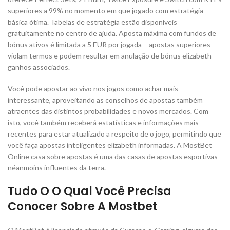
superiores a 99% no momento em que jogado com estratégia
básica ótima. Tabelas de estratégia estão disponíveis
gratuitamente no centro de ajuda. Aposta máxima com fundos de
bónus ativos é limitada a 5 EUR por jogada – apostas superiores
violam termos e podem resultar em anulação de bónus elizabeth
ganhos associados.
Você pode apostar ao vivo nos jogos como achar mais
interessante, aproveitando as conselhos de apostas também
atraentes das distintos probabilidades e novos mercados. Com
isto, você também receberá estatísticas e informações mais
recentes para estar atualizado a respeito de o jogo, permitindo que
você faça apostas inteligentes elizabeth informadas. A MostBet
Online casa sobre apostas é uma das casas de apostas esportivas
néanmoins influentes da terra.
Tudo O O Qual Você Precisa
Conocer Sobre A Mostbet