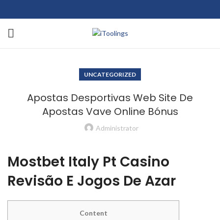
UNCATEGORIZED
Apostas Desportivas Web Site De
Apostas Vave Online Bónus
Administrator
Mostbet Italy Pt Casino
Revisão E Jogos De Azar
Content