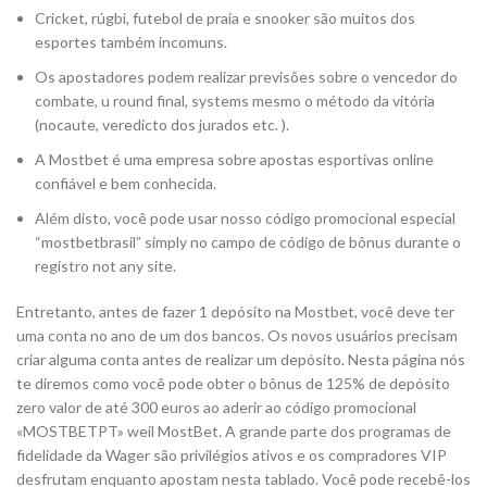
Cricket, rúgbi, futebol de praia e snooker são muitos dos
esportes também incomuns.
Os apostadores podem realizar previsões sobre o vencedor do
combate, u round final, systems mesmo o método da vitória
(nocaute, veredicto dos jurados etc. ).
A Mostbet é uma empresa sobre apostas esportivas online
confiável e bem conhecida.
Além disto, você pode usar nosso código promocional especial
“mostbetbrasil” simply no campo de código de bônus durante o
registro not any site.
Entretanto, antes de fazer 1 depósito na Mostbet, você deve ter
uma conta no ano de um dos bancos. Os novos usuários precisam
criar alguma conta antes de realizar um depósito. Nesta página nós
te diremos como você pode obter o bônus de 125% de depósito
zero valor de até 300 euros ao aderir ao código promocional
«MOSTBETPT» weil MostBet. A grande parte dos programas de
fidelidade da Wager são privilégios ativos e os compradores VIP
desfrutam enquanto apostam nesta tablado. Você pode recebê-los