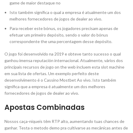
game de maior destaque no
Isto também significa o qual a empresa é atualmente um dos
melhores fornecedores de jogos de dealer ao vivo.
Para receber este bónus, os jogadores precisam apenas de
efetuar um primeiro depósito, sendo o valor do bónus
correspondente the uma percentagem desse depósito.
O jogo foi desenvolvido na 2019 e obteve tanto sucesso o qual
ganhou imensa reputación internacional. Atualmente, vários dos
principais recursos de jogo on the web incluem esta slot machine
em sua lista de ofertas. Um exemplo perfeito deste
desenvolvimento é o Cassino Mostbet Ao vivo. Isto também
significa que a empresa é atualmente um dos melhores
fornecedores de jogos de dealer ao vivo.
Apostas Combinadas
Nossos caça-níqueis têm RTP alto, aumentando tuas chances de
ganhar. Testa o metodo demo pra cultivarse as mecânicas antes de