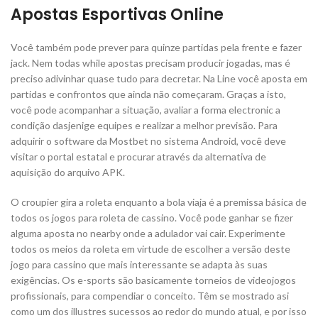
Apostas Esportivas Online
Você também pode prever para quinze partidas pela frente e fazer
jack. Nem todas while apostas precisam producir jogadas, mas é
preciso adivinhar quase tudo para decretar. Na Line você aposta em
partidas e confrontos que ainda não começaram. Graças a isto,
você pode acompanhar a situação, avaliar a forma electronic a
condição dasjenige equipes e realizar a melhor previsão. Para
adquirir o software da Mostbet no sistema Android, você deve
visitar o portal estatal e procurar através da alternativa de
aquisição do arquivo APK.
O croupier gira a roleta enquanto a bola viaja é a premissa básica de
todos os jogos para roleta de cassino. Você pode ganhar se fizer
alguma aposta no nearby onde a adulador vai cair. Experimente
todos os meios da roleta em virtude de escolher a versão deste
jogo para cassino que mais interessante se adapta às suas
exigências. Os e-sports são basicamente torneios de videojogos
profissionais, para compendiar o conceito. Têm se mostrado asi
como um dos illustres sucessos ao redor do mundo atual, e por isso