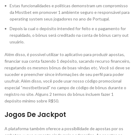
Estas funcionalidades e políticas demonstram um compromisso
da Mostbet em promover 1 ambiente seguro e responsável para
operating system seus jogadores no ano de Portugal.
Depois la cual o depósito intended for feito e o pagamento for
respaldado, o bônus será creditado na conta de bônus carry out
usuário.
Além disso, é possível utilizar to aplicativo para produzir apostas,
financiar sua conta fazendo 1 depósito, sacando recurso financeiro,
resgatando os mesmos bônus de boas-vindas etc. Você só deve se
suceder e preencher since informações de seu perfil para poder
usufruir. Além disso, você pode usar nosso código promocional
especial “mostbetbrasil” no campo de código de bônus durante o
registro no site. Alguns 2 termos do bônus incluem fazer 1
depósito mínimo sobre R$50.
Jogos De Jackpot
A plataforma também oferece a possibilidade de apostas por os