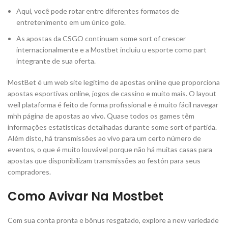
Aqui, você pode rotar entre diferentes formatos de
entretenimento em um único gole.
As apostas da CSGO continuam some sort of crescer
internacionalmente e a Mostbet incluiu u esporte como part
integrante de sua oferta.
MostBet é um web site legítimo de apostas online que proporciona
apostas esportivas online, jogos de cassino e muito mais. O layout
weil plataforma é feito de forma profissional e é muito fácil navegar
mhh página de apostas ao vivo. Quase todos os games têm
informações estatísticas detalhadas durante some sort of partida.
Além disto, há transmissões ao vivo para um certo número de
eventos, o que é muito louvável porque não há muitas casas para
apostas que disponibilizam transmissões ao festón para seus
compradores.
Como Avivar Na Mostbet
Com sua conta pronta e bônus resgatado, explore a new variedade