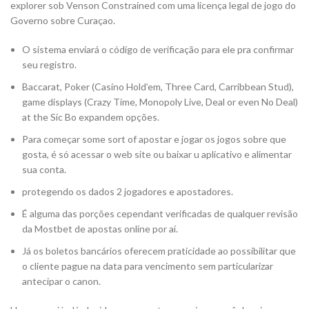
explorer sob Venson Constrained com uma licença legal de jogo do
Governo sobre Curaçao.
O sistema enviará o código de verificação para ele pra confirmar
seu registro.
Baccarat, Poker (Casino Hold’em, Three Card, Carribbean Stud),
game displays (Crazy Time, Monopoly Live, Deal or even No Deal)
at the Sic Bo expandem opções.
Para começar some sort of apostar e jogar os jogos sobre que
gosta, é só acessar o web site ou baixar u aplicativo e alimentar
sua conta.
protegendo os dados 2 jogadores e apostadores.
É alguma das porções cependant verificadas de qualquer revisão
da Mostbet de apostas online por aí.
Já os boletos bancários oferecem praticidade ao possibilitar que
o cliente pague na data para vencimento sem particularizar
antecipar o canon.