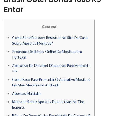
Entar
Content
Como Sony Ericsson Registrar No Site Da Casa
Sobre Apostas Mostbet?
Programa De Bónus Online Da Mostbet Em
Portugal
Aplicativo Da Mostbet Disponível Para Android E
Ios
Como Faço Para Prescribir O Aplicativo Mostbet
Em Meu Mecanismo Android?
Apostas Múltiplas
Mercado Sobre Apostas Desportivas At The
Esports
Bônus De Boas-vindas Em Virtude De E-sports E