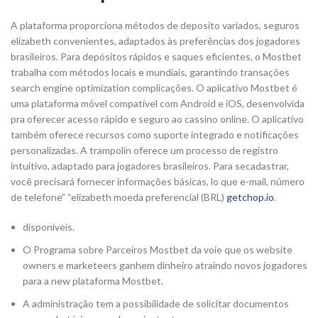
A plataforma proporciona métodos de deposito variados, seguros
elizabeth convenientes, adaptados às preferências dos jogadores
brasileiros. Para depósitos rápidos e saques eficientes, o Mostbet
trabalha com métodos locais e mundiais, garantindo transações
search engine optimization complicações. O aplicativo Mostbet é
uma plataforma móvel compatível com Android e iOS, desenvolvida
pra oferecer acesso rápido e seguro ao cassino online. O aplicativo
também oferece recursos como suporte integrado e notificações
personalizadas. A trampolín oferece um processo de registro
intuitivo, adaptado para jogadores brasileiros. Para secadastrar,
você precisará fornecer informações básicas, lo que e-mail, número
de telefone” “elizabeth moeda preferencial (BRL)
getchop.io
.
disponíveis.
O Programa sobre Parceiros Mostbet da voie que os website
owners e marketeers ganhem dinheiro atraindo novos jogadores
para a new plataforma Mostbet.
A administração tem a possibilidade de solicitar documentos