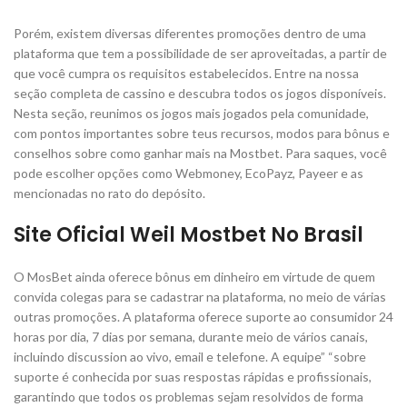
Porém, existem diversas diferentes promoções dentro de uma
plataforma que tem a possibilidade de ser aproveitadas, a partir de
que você cumpra os requisitos estabelecidos. Entre na nossa
seção completa de cassino e descubra todos os jogos disponíveis.
Nesta seção, reunimos os jogos mais jogados pela comunidade,
com pontos importantes sobre teus recursos, modos para bônus e
conselhos sobre como ganhar mais na Mostbet. Para saques, você
pode escolher opções como Webmoney, EcoPayz, Payeer e as
mencionadas no rato do depósito.
Site Oficial Weil Mostbet No Brasil
O MosBet ainda oferece bônus em dinheiro em virtude de quem
convida colegas para se cadastrar na plataforma, no meio de várias
outras promoções. A plataforma oferece suporte ao consumidor 24
horas por dia, 7 dias por semana, durante meio de vários canais,
incluindo discussion ao vivo, email e telefone. A equipe” “sobre
suporte é conhecida por suas respostas rápidas e profissionais,
garantindo que todos os problemas sejam resolvidos de forma