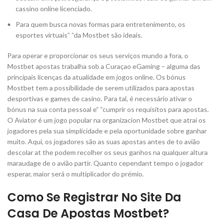
cassino online licenciado.
Para quem busca novas formas para entretenimento, os
esportes virtuais” “da Mostbet são ideais.
Para operar e proporcionar os seus serviços mundo a fora, o
Mostbet apostas trabalha sob a Curaçao eGaming – alguma das
principais licenças da atualidade em jogos online. Os bónus
Mostbet tem a possibilidade de serem utilizados para apostas
desportivas e games de casino. Para tal, é necessário ativar o
bónus na sua conta pessoal e” “cumprir os requisitos para apostas.
O Aviator é um jogo popular na organizacion Mostbet que atrai os
jogadores pela sua simplicidade e pela oportunidade sobre ganhar
muito. Aqui, os jogadores são as suas apostas antes de to avião
descolar at the podem recolher os seus ganhos na qualquer altura
maraudage de o avião partir. Quanto cependant tempo o jogador
esperar, maior será o multiplicador do prémio.
Como Se Registrar No Site Da
Casa De Apostas Mostbet?