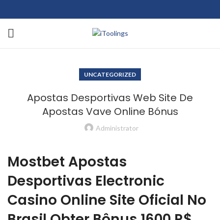
UNCATEGORIZED
Apostas Desportivas Web Site De
Apostas Vave Online Bónus
Administrator
Mostbet Apostas
Desportivas Electronic
Casino Online Site Oficial No
Brasil Obter Bônus 1600 R$