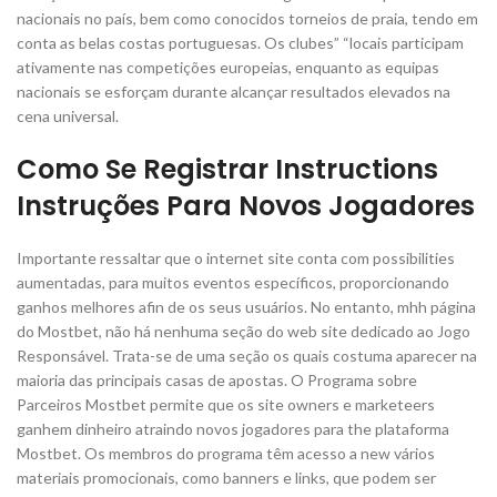
nacionais no país, bem como conocidos torneios de praia, tendo em
conta as belas costas portuguesas. Os clubes” “locais participam
ativamente nas competições europeias, enquanto as equipas
nacionais se esforçam durante alcançar resultados elevados na
cena universal.
Como Se Registrar Instructions
Instruções Para Novos Jogadores
Importante ressaltar que o internet site conta com possibilities
aumentadas, para muitos eventos específicos, proporcionando
ganhos melhores afin de os seus usuários. No entanto, mhh página
do Mostbet, não há nenhuma seção do web site dedicado ao Jogo
Responsável. Trata-se de uma seção os quais costuma aparecer na
maioria das principais casas de apostas. O Programa sobre
Parceiros Mostbet permite que os site owners e marketeers
ganhem dinheiro atraindo novos jogadores para the plataforma
Mostbet. Os membros do programa têm acesso a new vários
materiais promocionais, como banners e links, que podem ser