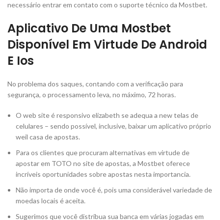
necessário entrar em contato com o suporte técnico da Mostbet.
Aplicativo De Uma Mostbet
Disponível Em Virtude De Android
E Ios
No problema dos saques, contando com a verificação para
segurança, o processamento leva, no máximo, 72 horas.
O web site é responsivo elizabeth se adequa a new telas de
celulares – sendo possível, inclusive, baixar um aplicativo próprio
weil casa de apostas.
Para os clientes que procuram alternativas em virtude de
apostar em TOTO no site de apostas, a Mostbet oferece
incríveis oportunidades sobre apostas nesta importancia.
Não importa de onde você é, pois uma considerável variedade de
moedas locais é aceita.
Sugerimos que você distribua sua banca em várias jogadas em