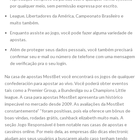
por qualquer meio, sem permissão expressa por escrito.
League, Libertadores da América, Campeonato Brasileiro e
muito também.
Enquanto assiste ao jogo, você pode fazer alguma variedade de
apostas.
Além de proteger seus dados pessoais, você também precisará
confirmar seu e-mail ou número de telefone com uma mensagem
de verificação pra o seu login.
Na casa de apostas MostBet você encontrará os jogos de qualquer
confederación para apostar ao vivo. Você poderá obter eventos
tais como a Premier Group, a Bundesliga ou a Champions Little
league. A casa para apostas MostBet apresenta um histórico
impecável no mercado desde 2009. As avaliações da MostBet
constantemente” “foram positivas, pois ela oferece um bônus de
boas-vindas, rodadas grátis, cashback elizabeth muito mais. A
seção Jogo Responsável é bem notable nas casas de apostas e
cassinos online. Por meio dela, as empresas dão dicas electronic
ajudam aos seus usuários a buscarem ajudo caso tenham tendo