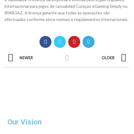
internacional para jogos de casualidad Curaçao eGaming Simply no.
8048/JAZ. A licença garante que todas as operações são
efectuadas conforme since normas e regulamentos internacionais.
NEWER
OLDER
Our Vision