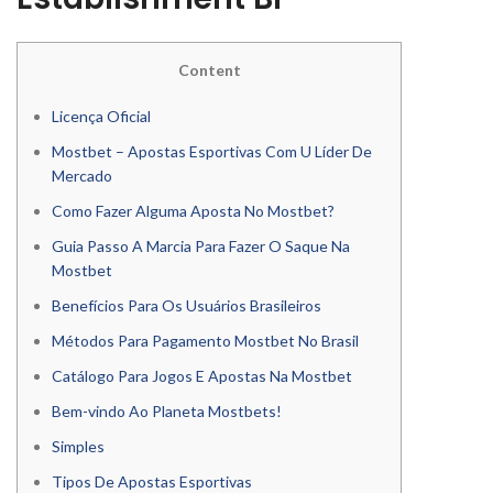
Content
Licença Oficial
Mostbet – Apostas Esportivas Com U Líder De
Mercado
Como Fazer Alguma Aposta No Mostbet?
Guia Passo A Marcia Para Fazer O Saque Na
Mostbet
Benefícios Para Os Usuários Brasileiros
Métodos Para Pagamento Mostbet No Brasil
Catálogo Para Jogos E Apostas Na Mostbet
Bem-vindo Ao Planeta Mostbets!
Simples
Tipos De Apostas Esportivas