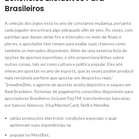
Brasileiros
A seleção dos jogos está no ano de constante mudança, portanto
cada jogador encontrará algo adequado afin de eles. Às vezes, com
partidas que duram várias hrs e intervalos no meio de finais e
pieces, o apostador tem tempo para avaliar suas chances como
também os mercados disponíveis. Além de uma extensa lista de
opções de apostas esportivas, o site proporciona linhas sobre
outras coisas, tais asi como cultura e política popular. Eles até
oferecem apostas no ano de esports, que às vezes podem producir
mais rentáveis perform que apostar em desportos reais.”
“[newline]Sim, o agente de apostas aceita depósitos e saques em
Real Brasileiro. Sistemas de pagamento conocidos disponíveis para
apostadores Brasileiros incluem PayTM, transferências bancárias
por bancos famosos, Visa/MasterCard, Skrill e Neteller.
várias promoções electronic condições especiais o qual
aprimoram suas experiências na
popular no MostBet.