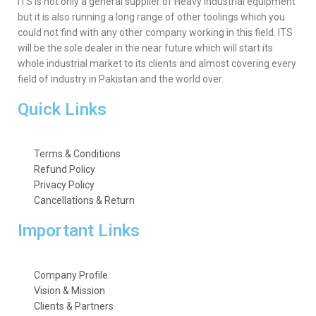
ITS is not only a general supplier of Heavy industrial equipment
but it is also running a long range of other toolings which you
could not find with any other company working in this field. ITS
will be the sole dealer in the near future which will start its
whole industrial market to its clients and almost covering every
field of industry in Pakistan and the world over.
Quick Links
Terms & Conditions
Refund Policy
Privacy Policy
Cancellations & Return
Important Links
Company Profile
Vision & Mission
Clients & Partners