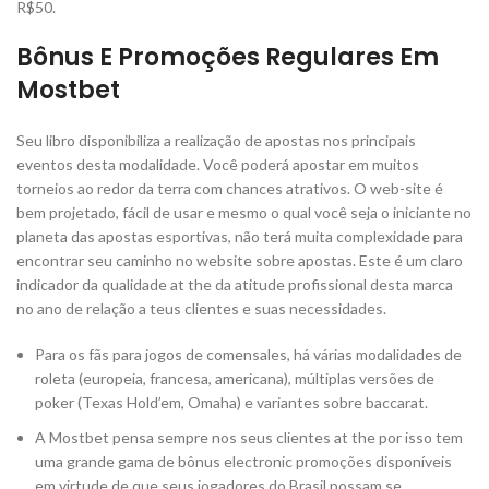
R$50.
Bônus E Promoções Regulares Em
Mostbet
Seu libro disponibiliza a realização de apostas nos principais
eventos desta modalidade. Você poderá apostar em muitos
torneios ao redor da terra com chances atrativos. O web-site é
bem projetado, fácil de usar e mesmo o qual você seja o iniciante no
planeta das apostas esportivas, não terá muita complexidade para
encontrar seu caminho no website sobre apostas. Este é um claro
indicador da qualidade at the da atitude profissional desta marca
no ano de relação a teus clientes e suas necessidades.
Para os fãs para jogos de comensales, há várias modalidades de
roleta (europeia, francesa, americana), múltiplas versões de
poker (Texas Hold’em, Omaha) e variantes sobre baccarat.
A Mostbet pensa sempre nos seus clientes at the por isso tem
uma grande gama de bônus electronic promoções disponíveis
em virtude de que seus jogadores do Brasil possam se