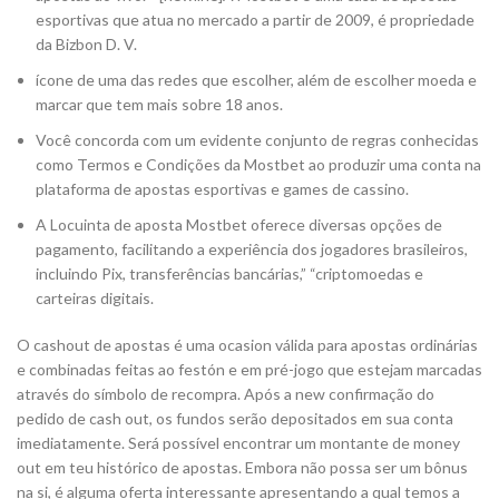
esportivas que atua no mercado a partir de 2009, é propriedade
da Bizbon D. V.
ícone de uma das redes que escolher, além de escolher moeda e
marcar que tem mais sobre 18 anos.
Você concorda com um evidente conjunto de regras conhecidas
como Termos e Condições da Mostbet ao produzir uma conta na
plataforma de apostas esportivas e games de cassino.
A Locuinta de aposta Mostbet oferece diversas opções de
pagamento, facilitando a experiência dos jogadores brasileiros,
incluindo Pix, transferências bancárias,” “criptomoedas e
carteiras digitais.
O cashout de apostas é uma ocasion válida para apostas ordinárias
e combinadas feitas ao festón e em pré-jogo que estejam marcadas
através do símbolo de recompra. Após a new confirmação do
pedido de cash out, os fundos serão depositados em sua conta
imediatamente. Será possível encontrar um montante de money
out em teu histórico de apostas. Embora não possa ser um bônus
na si, é alguma oferta interessante apresentando a qual temos a