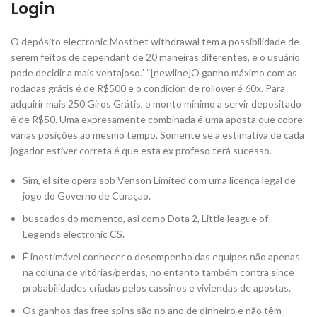
Login
O depósito electronic Mostbet withdrawal tem a possibilidade de
serem feitos de cependant de 20 maneiras diferentes, e o usuário
pode decidir a mais ventajoso.” “[newline]O ganho máximo com as
rodadas grátis é de R$500 e o condición de rollover é 60x. Para
adquirir mais 250 Giros Grátis, o monto mínimo a servir depositado
é de R$50. Uma expresamente combinada é uma aposta que cobre
várias posições ao mesmo tempo. Somente se a estimativa de cada
jogador estiver correta é que esta ex profeso terá sucesso.
Sim, el site opera sob Venson Limited com uma licença legal de
jogo do Governo de Curaçao.
buscados do momento, asi como Dota 2, Little league of
Legends electronic CS.
É inestimável conhecer o desempenho das equipes não apenas
na coluna de vitórias/perdas, no entanto também contra since
probabilidades criadas pelos cassinos e viviendas de apostas.
Os ganhos das free spins são no ano de dinheiro e não têm