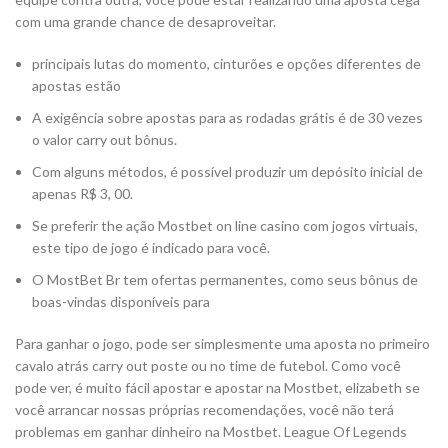
com uma grande chance de desaproveitar.
principais lutas do momento, cinturões e opções diferentes de
apostas estão
A exigência sobre apostas para as rodadas grátis é de 30 vezes
o valor carry out bônus.
Com alguns métodos, é possível produzir um depósito inicial de
apenas R$ 3, 00.
Se preferir the ação Mostbet on line casino com jogos virtuais,
este tipo de jogo é indicado para você.
O MostBet Br tem ofertas permanentes, como seus bônus de
boas-vindas disponíveis para
Para ganhar o jogo, pode ser simplesmente uma aposta no primeiro
cavalo atrás carry out poste ou no time de futebol. Como você
pode ver, é muito fácil apostar e apostar na Mostbet, elizabeth se
você arrancar nossas próprias recomendações, você não terá
problemas em ganhar dinheiro na Mostbet. League Of Legends