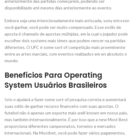
anteriormente das partidas começarem, podendo ser
disponibilizado até mesmo dias anteriormente ao evento.
Embora seja uma intencionadamente mais arriscada, sony ericsson
você ganhar, você pode ser muito compensado. Esse estilo de
aposta é chamado de apostas múltiplas, em la cual o jogador pode
escolher dois systems mais times que podem vencer na partidas
diferentes. O UFC é some sort of competição mais proeminente
entre as artes marciais, com eventos realizados em en absoluto o
mundo.
Benefícios Para Operating
System Usuários Brasileiros
Isto o ajudará a fazer some sort of pesquisa correta e aumentará
suas odds de ganhar recurso financeiro com suas apostas. O
futebol não é apenas um esporte mais well-known em nosso país,
mas também internacionalmente. É por isso que a new Most Best
proporciona diferentes campeonatos, torneios e mercados
internacionais. Na Mostbet, você pode fazer vários pagamentos,