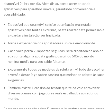
disponível 24 hrs por dia. Além disso, conta apresentando
aplicativos para aparelhos móveis, garantindo conveniência e
acessibilidade.
É possível que seu móvil solicite autorização pra instalar
aplicativos para fontes externas, basta realizar esta permissão e
aguardar a instalação ser finalizada.
torna a experiência dos apostadores única e emocionante.
Caso você perca 20 apostas seguidas, será creditada no ano de
sua conta alguma aposta grátis possuindo 50% do monto
nominal médio para seu saldo faltante.
Experimente todos os modelos da roleta em virtude de escolher
a versão deste jogo sobre cassino que melhor se adapta às suas
exigências.
Também existe 1 cassino ao festón que te da voie aproveitar
diversos games com jogadores reais espalhados ao redor do
mundo.
Basta acessar a seção sobre E-sports e investigar suas excelentes