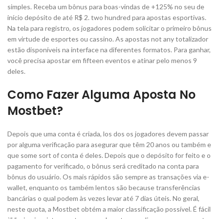
simples. Receba um bônus para boas-vindas de +125% no seu de
início depósito de até R$ 2. two hundred para apostas esportivas.
Na tela para registro, os jogadores podem solicitar o primeiro bônus
em virtude de esportes ou cassino. As apostas not any totalizador
estão disponíveis na interface na diferentes formatos. Para ganhar,
você precisa apostar em fifteen eventos e atinar pelo menos 9
deles.
Como Fazer Alguma Aposta No
Mostbet?
Depois que uma conta é criada, los dos os jogadores devem passar
por alguma verificação para asegurar que têm 20 anos ou também e
que some sort of conta é deles. Depois que o depósito for feito e o
pagamento for verificado, o bônus será creditado na conta para
bônus do usuário. Os mais rápidos são sempre as transações via e-
wallet, enquanto os também lentos são because transferências
bancárias o qual podem às vezes levar até 7 dias úteis. No geral,
neste quota, a Mostbet obtém a maior classificação possível. É fácil