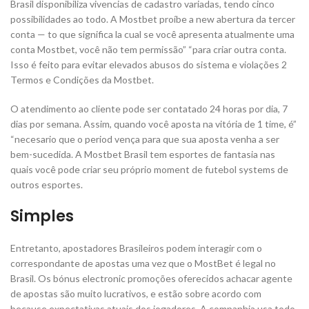
Brasil disponibiliza vivencias de cadastro variadas, tendo cinco
possibilidades ao todo. A Mostbet proíbe a new abertura da tercer
conta — to que significa la cual se você apresenta atualmente uma
conta Mostbet, você não tem permissão” “para criar outra conta.
Isso é feito para evitar elevados abusos do sistema e violações 2
Termos e Condições da Mostbet.
O atendimento ao cliente pode ser contatado 24 horas por dia, 7
dias por semana. Assim, quando você aposta na vitória de 1 time, é”
“necesario que o period vença para que sua aposta venha a ser
bem-sucedida. A Mostbet Brasil tem esportes de fantasia nas
quais você pode criar seu próprio moment de futebol systems de
outros esportes.
Simples
Entretanto, apostadores Brasileiros podem interagir com o
correspondante de apostas uma vez que o MostBet é legal no
Brasil. Os bónus electronic promoções oferecidos achacar agente
de apostas são muito lucrativos, e estão sobre acordo com
because expectativas atuais dos jogadores. A companhia usa todo