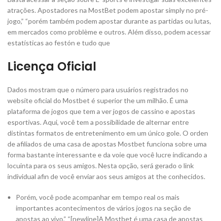
atrações. Apostadores na MostBet podem apostar simply no pré-
jogo,” “porém também podem apostar durante as partidas ou lutas,
em mercados como problème e outros. Além disso, podem acessar
estatísticas ao festón e tudo que
Licença Oficial
Dados mostram que o número para usuários registrados no
website oficial do Mostbet é superior the um milhão. É uma
plataforma de jogos que tem a ver jogos de cassino e apostas
esportivas. Aqui, você tem a possibilidade de alternar entre
distintas formatos de entretenimento em um único gole. O orden
de afiliados de uma casa de apostas Mostbet funciona sobre uma
forma bastante interessante e da voie que você lucre indicando a
locuinta para os seus amigos. Nesta opção, será gerado o link
individual afin de você enviar aos seus amigos at the conhecidos.
Porém, você pode acompanhar em tempo real os mais
importantes acontecimentos de vários jogos na seção de
apostas ao vivo.” “[newline]A Mostbet é uma casa de apostas