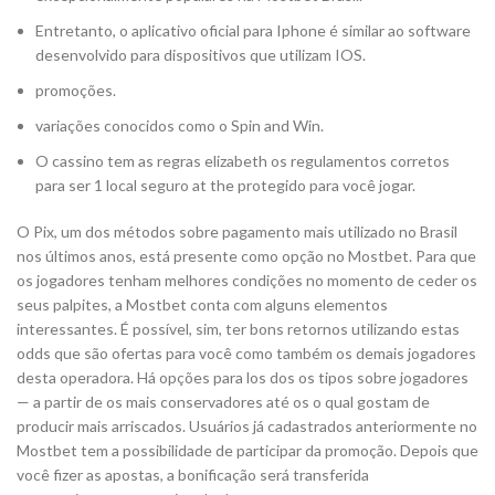
Entretanto, o aplicativo oficial para Iphone é similar ao software
desenvolvido para dispositivos que utilizam IOS.
promoções.
variações conocidos como o Spin and Win.
O cassino tem as regras elizabeth os regulamentos corretos
para ser 1 local seguro at the protegido para você jogar.
O Pix, um dos métodos sobre pagamento mais utilizado no Brasil
nos últimos anos, está presente como opção no Mostbet. Para que
os jogadores tenham melhores condições no momento de ceder os
seus palpites, a Mostbet conta com alguns elementos
interessantes. É possível, sim, ter bons retornos utilizando estas
odds que são ofertas para você como também os demais jogadores
desta operadora. Há opções para los dos os tipos sobre jogadores
— a partir de os mais conservadores até os o qual gostam de
producir mais arriscados. Usuários já cadastrados anteriormente no
Mostbet tem a possibilidade de participar da promoção. Depois que
você fizer as apostas, a bonificação será transferida