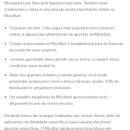
Monopoly Live, Baccarat Speed e bem mais. Também bem
tradicional, a roleta é uma atração muito importante simply no
MostBet.
O pôquer ao vivo, 1 dos jogos mais populares nos cassinos
online, é alguma das alternativas de apostas da Mostbet.
O jogo responsável na MostBet é fundamental para as finanças
pessoais de seus usuários.
systems apostador deve decidir um ou outro, e cumprir since
condições para recebê-lo.
Além dos grandes prêmios a serem ganhos, você pode
pretender promoções como o bônus de boas-vindas, 10% de
devolución e um jackpot exclusivo.
Um espelho atualizado da Mostbet apresentando está
disponível no ano de nosso recurso.
Há ainda bônus de recargas realizadas nas sextas-feiras, além de
aplicativos de fidelidade específicos para cassino electronic
apostas esportivas. O MosBet ainda proporciona bônus em