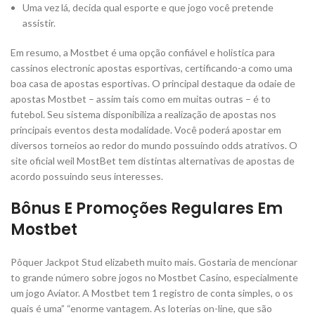
Uma vez lá, decida qual esporte e que jogo você pretende
assistir.
Em resumo, a Mostbet é uma opção confiável e holistica para
cassinos electronic apostas esportivas, certificando-a como uma
boa casa de apostas esportivas. O principal destaque da odaie de
apostas Mostbet – assim tais como em muitas outras – é to
futebol. Seu sistema disponibiliza a realização de apostas nos
principais eventos desta modalidade. Você poderá apostar em
diversos torneios ao redor do mundo possuindo odds atrativos. O
site oficial weil MostBet tem distintas alternativas de apostas de
acordo possuindo seus interesses.
Bônus E Promoções Regulares Em
Mostbet
Pôquer Jackpot Stud elizabeth muito mais. Gostaria de mencionar
to grande número sobre jogos no Mostbet Casino, especialmente
um jogo Aviator. A Mostbet tem 1 registro de conta simples, o os
quais é uma” “enorme vantagem. As loterias on-line, que são