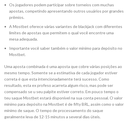
Os jogadores podem participar sobre torneios com muchas
apostas, competindo apresentando outros usuários por grandes
prêmios.
A Mostbet oferece várias variantes de blackjack com diferentes
limites de apostas que permitem o qual você encontre uma
mesa adequada.
Importante você saber também o valor mínimo para depósito no
Mostbet.
Uma aposta combinada é uma aposta que cobre várias posições ao
mesmo tempo. Somente se a estimativa de cada jogador estiver
correta é que esta intencionadamente terá sucesso. Como
resultado, esta ex profeso acarreta algum risco, mas pode ser
compensado se u seu palpite estiver correto. Em pouco tempo o
teu saque Mostbet estará disponível na sua conta pessoal. O valor
mínimo para depósito na Mostbet é de fifty BRL, assim como o valor
mínimo de saque. O tempo de processamento do saque
geralmente leva de 12-15 minutos a several dias úteis.