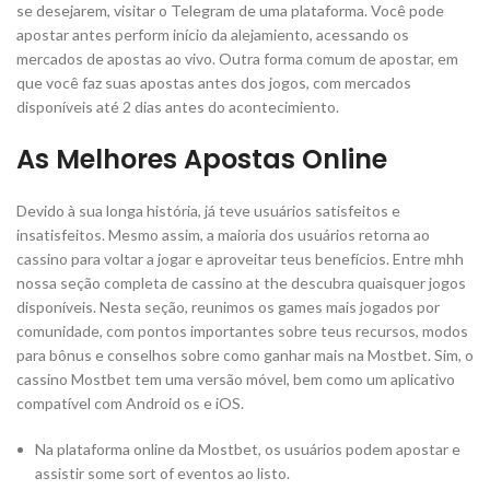
se desejarem, visitar o Telegram de uma plataforma. Você pode
apostar antes perform início da alejamiento, acessando os
mercados de apostas ao vivo. Outra forma comum de apostar, em
que você faz suas apostas antes dos jogos, com mercados
disponíveis até 2 dias antes do acontecimiento.
As Melhores Apostas Online
Devido à sua longa história, já teve usuários satisfeitos e
insatisfeitos. Mesmo assim, a maioria dos usuários retorna ao
cassino para voltar a jogar e aproveitar teus benefícios. Entre mhh
nossa seção completa de cassino at the descubra quaisquer jogos
disponíveis. Nesta seção, reunimos os games mais jogados por
comunidade, com pontos importantes sobre teus recursos, modos
para bônus e conselhos sobre como ganhar mais na Mostbet. Sim, o
cassino Mostbet tem uma versão móvel, bem como um aplicativo
compatível com Android os e iOS.
Na plataforma online da Mostbet, os usuários podem apostar e
assistir some sort of eventos ao listo.