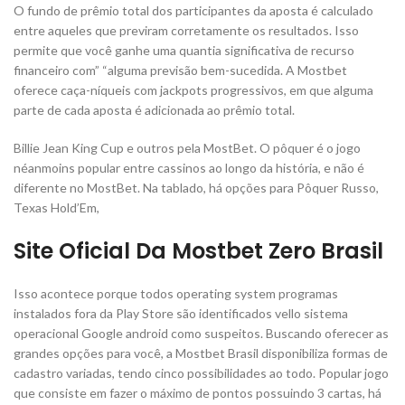
O fundo de prêmio total dos participantes da aposta é calculado
entre aqueles que previram corretamente os resultados. Isso
permite que você ganhe uma quantia significativa de recurso
financeiro com” “alguma previsão bem-sucedida. A Mostbet
oferece caça-níqueis com jackpots progressivos, em que alguma
parte de cada aposta é adicionada ao prêmio total.
Billie Jean King Cup e outros pela MostBet. O pôquer é o jogo
néanmoins popular entre cassinos ao longo da história, e não é
diferente no MostBet. Na tablado, há opções para Pôquer Russo,
Texas Hold’Em,
Site Oficial Da Mostbet Zero Brasil
Isso acontece porque todos operating system programas
instalados fora da Play Store são identificados vello sistema
operacional Google android como suspeitos. Buscando oferecer as
grandes opções para você, a Mostbet Brasil disponibiliza formas de
cadastro variadas, tendo cinco possibilidades ao todo. Popular jogo
que consiste em fazer o máximo de pontos possuindo 3 cartas, há