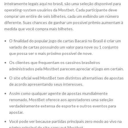
inteiramente legais aqui no brasil, são uma seleção disponível para
operating-system usuários da Mostbet. Cada participante deve
comprar um entire de seis bilhetes, cada um exibindo um número
diferente. Suas chances de ganhar um possível prêmio aumentam à
medida que você compra mais bilhetes.
O finalidad do popular jogo de cartas Bacará no Brasil é criar um
variado de cartas possuindo um valor para nove ou 1 conjunto
que possa ser o mais próximo possível de nove.
Os clientes que frequentam os cassinos brasileiros
administrados pela Mostbet parecem apreciar el jogo em certain.
O site oficial weil MostBet tem distintos alternativas de apostas
de acordo apresentando seus interesses.
Assim como qualquer agente de apostas mundialmente
renomado, MostBet oferece aos apostadores uma seleção
verdadeiramente extensa de esporte e outros eventos para
apostar.
Você pode ver because partidas principais zero modo ao vivo na
página principal do site carry out Mostbet.