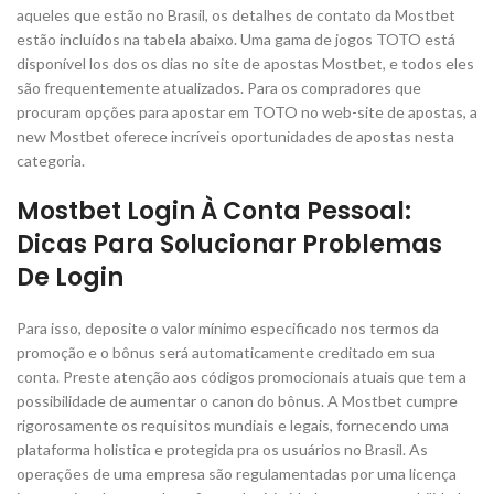
aqueles que estão no Brasil, os detalhes de contato da Mostbet
estão incluídos na tabela abaixo. Uma gama de jogos TOTO está
disponível los dos os dias no site de apostas Mostbet, e todos eles
são frequentemente atualizados. Para os compradores que
procuram opções para apostar em TOTO no web-site de apostas, a
new Mostbet oferece incríveis oportunidades de apostas nesta
categoria.
Mostbet Login À Conta Pessoal:
Dicas Para Solucionar Problemas
De Login
Para isso, deposite o valor mínimo especificado nos termos da
promoção e o bônus será automaticamente creditado em sua
conta. Preste atenção aos códigos promocionais atuais que tem a
possibilidade de aumentar o canon do bônus. A Mostbet cumpre
rigorosamente os requisitos mundiais e legais, fornecendo uma
plataforma holistica e protegida pra os usuários no Brasil. As
operações de uma empresa são regulamentadas por uma licença