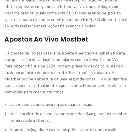
efetuar apostas em games de futebol ao vivo, ou pré-jogo, com
odds maiores ou iguais some sort of 2. 0. Mas atente-se, pois to
valor da aposta não pode servir menor que R$ 40, 00 elizabeth você
só pode realizar especulações na eventos simples.
Apostas Ao Vivo Mostbet
Há opções de Roleta Brasileira, Roleta Americana elizabeth Roleta
Europeia, além de variações populares como o Rewrite and Win.
Para obter o bônus de 125% not any primeiro depósito, é preciso
fazer um primeiro depósito em até 30 min após o cadastro. A
Mostbet proíbe a abertura de uma segunda conta — o que significa
que se você tem atualmente alguma conta Mostbet, você não tem
permissão para criar outra conta.
caça-níqueis que cativaram os usuários locais.
Ideal em virtude de apostadores que desejam gerar lucros sobre
forma rápida at the fácil.
A tarefa do jogador é coletar os prêmios antes que to avião