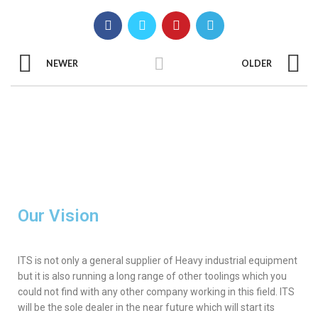
NEWER
OLDER
Our Vision
ITS is not only a general supplier of Heavy industrial equipment
but it is also running a long range of other toolings which you
could not find with any other company working in this field. ITS
will be the sole dealer in the near future which will start its