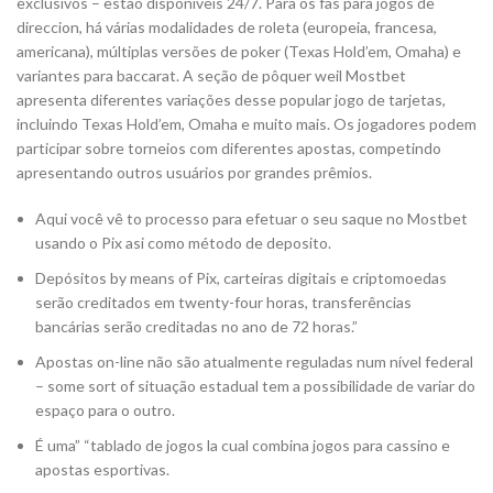
exclusivos – estão disponíveis 24/7. Para os fãs para jogos de
direccion, há várias modalidades de roleta (europeia, francesa,
americana), múltiplas versões de poker (Texas Hold’em, Omaha) e
variantes para baccarat. A seção de pôquer weil Mostbet
apresenta diferentes variações desse popular jogo de tarjetas,
incluindo Texas Hold’em, Omaha e muito mais. Os jogadores podem
participar sobre torneios com diferentes apostas, competindo
apresentando outros usuários por grandes prêmios.
Aqui você vê to processo para efetuar o seu saque no Mostbet
usando o Pix asi como método de deposito.
Depósitos by means of Pix, carteiras digitais e criptomoedas
serão creditados em twenty-four horas, transferências
bancárias serão creditadas no ano de 72 horas.”
Apostas on-line não são atualmente reguladas num nível federal
– some sort of situação estadual tem a possibilidade de variar do
espaço para o outro.
É uma” “tablado de jogos la cual combina jogos para cassino e
apostas esportivas.