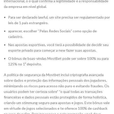
internacional, o o qual confirma a legitimidade e a responsabilidade
da empresa em nível global.
Para ser declarado lawful, um site precisa ser regulamentado por
leis de 1 país estrangeiro.
aparecer, escolher “Pelas Redes Sociais” como opção de
cadastro.
Nas apostas esportivas, você terá a possibilidade de decidir seu
esporte privado para começar a new fazer suas apostas.
O bônus de boas-vindas MostBet pode ser sobre 100% ou para
125% no 1º depósito.
A política de segurança da Mostbet inclui criptografia avançada
sobre dados e proteção das informações pessoais dos jogadores,
minimizando os riscos para acesso não puro e evitando fraudes. Os
usuários podem ter certeza sobre” “o qual todas as transações
financeiras e dados pessoais estão protegidos de forma holistica,
criando um stimmung seguro para apostas e jogos. Este bônus vale
em virtude de jogos selecionados e te oferece 100% de cashback
na caso de paliza. Para ter acesso a esta promoção, você deve