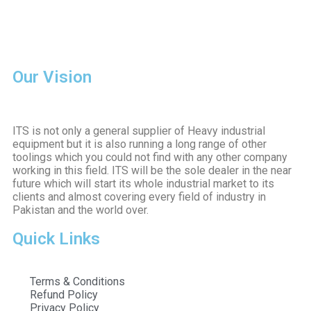
Our Vision
ITS is not only a general supplier of Heavy industrial
equipment but it is also running a long range of other
toolings which you could not find with any other company
working in this field. ITS will be the sole dealer in the near
future which will start its whole industrial market to its
clients and almost covering every field of industry in
Pakistan and the world over.
Quick Links
Terms & Conditions
Refund Policy
Privacy Policy