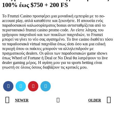
100% έως $750 + 200 FS
Το Frumzi Casino προσφέρει μια μοναδική εμπειρία με το no-
account play, απλά καταθέστε και ξεκινήστε. Η απουσία ενός
παραδοσιακού καλωσορίσματος bonus αντισταθμίζεται από το
περιστασιακό frumzi casino promo code. Αν είστε λάτρης του
γρήγορου παιχνιδιού και των ποικίλων παιχνιδιών, το Frumzi
μπορεί να γίνει το νέο σας αγαπημένο. Το live casino διαθέτει τόσο
τα παραδοσιακά virtual παιχνίδια όπως slots όσο και μια ειδική
περιοχή όπου οι παίκτες μπορούν να αλληλεπιδρούν με
πραγματικούς dealers. Οι φίλοι των παραδοσιακών game shows
όπως Wheel of Fortune ή Deal or No Deal θα λατρέψουν το live
dealer gaming μέρος. Η αγάπη μου για τα sports betting είναι
γνωστή σε όλους όσους διαβάζουν τις κριτικές μου.
NEWER
OLDER