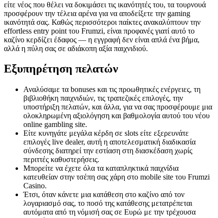
είτε νέος που θέλει να δοκιμάσει τις ικανότητές του, τα τουρνουά
προσφέρουν την τέλεια αρένα για να αποδείξετε την gaming
ικανότητά σας. Καθώς περισσότεροι παίκτες ανακαλύπτουν την
effortless entry point του Frumzi, είναι προφανές γιατί αυτό το
καζίνο κερδίζει έδαφος — η εγγραφή δεν είναι απλά ένα βήμα,
αλλά η πύλη σας σε αδιάκοπη αξία παιχνιδιού.
Εξυπηρέτηση πελατών
Αναλύσαμε τα bonuses και τις προωθητικές ενέργειες, τη
βιβλιοθήκη παιχνιδιών, τις τραπεζικές επιλογές, την
υποστήριξη πελατών, και άλλα, για να σας προσφέρουμε μια
ολοκληρωμένη αξιολόγηση και βαθμολογία αυτού του νέου
online gambling site.
Είτε κυνηγάτε μεγάλα κέρδη σε slots είτε εξερευνάτε
επιλογές live dealer, αυτή η αποτελεσματική διαδικασία
σύνδεσης διατηρεί την εστίαση στη διασκέδαση χωρίς
περιττές καθυστερήσεις.
Μπορείτε να έχετε όλα τα καταπληκτικά παιχνίδια
κατευθείαν στην τσέπη σας χάρη στο mobile site του Frumzi
Casino.
Έτσι, όταν κάνετε μια κατάθεση στο καζίνο από τον
λογαριασμό σας, το ποσό της κατάθεσης μετατρέπεται
αυτόματα από τη νόμισή σας σε Ευρώ με την τρέχουσα