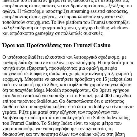
interface του Frumzi ενημερώνει τις αποδόσεις σε δευτερόλεπτα,
επιτρέποντας στους παίκτες να αντιδρούν άμεσα στις εξελίξεις του
αγώνα. Η πλατφόρμα υποστηρίζει streaming-assisted αποφάσεις,
επιτρέποντας στους χρήστες να παρακολουθούν γεγονότα ενώ
τοποθετούν στοιχήματα. Το live platform του Frumzi υποστηρίζει
αλληλεπίδραση σε πραγματικό χρόνο, γρήγορα betting windows
και απρόσκοπτο gameplay σε πολλαπλές συσκευές.
Όροι και Προϋποθέσεις του Frumzi Casino
Ο ιστότοπος διαθέτει ελκυστικό και λειτουργικό σχεδιασμό, με
καθαρή διάταξη που διευκολύνει την πλοήγηση. Η συμβατότητα με
κινητά είναι εξαιρετική, προσφέροντας μια ομαλή εμπειρία
παιχνιδιού σε διάφορες συσκευές χωρίς την ανάγκη για ξεχωριστή
εφαρμογή. Μπορείτε να αποκτήσετε πρόσβαση σε 15 jackpot slots
από την κορυφή της σελίδας, και οι φίλοι θα χαρούν να γνωρίζουν
ότι τα παιχνίδια Mega Moolah προσφέρονται. Θα βρείτε γρήγορα
κάτι διασκεδαστικό για να παίξετε στο Frumzi, με 4.000 παιχνίδια
επί του παρόντος διαθέσιμα. Θα διαπιστώσετε ότι ο ιστότοπος
διαθέτει όλα τα παιχνίδια καζίνο, έτσι ώστε το lobby να είναι πάντα
γεμάτο. Ρίξτε μια ματιά στην εξήγηση των παραγόντων που
λαμβάνουμε υπόψη κατά τον υπολογισμό του Safety Index rating
του Frumzi Casino. Το Safety Index είναι το κύριο μέτρο που
χρησιμοποιούμε για να περιγράψουμε την αξιοπιστία, τη
δικαιοσύνη και την ποιότητα όλων των online καζίνο στη βάση