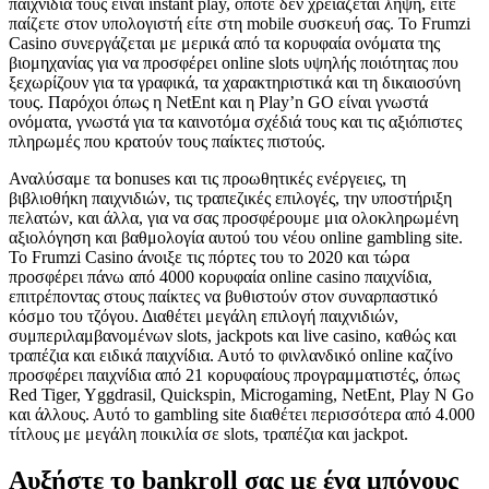
παιχνίδια τους είναι instant play, οπότε δεν χρειάζεται λήψη, είτε
παίζετε στον υπολογιστή είτε στη mobile συσκευή σας. Το Frumzi
Casino συνεργάζεται με μερικά από τα κορυφαία ονόματα της
βιομηχανίας για να προσφέρει online slots υψηλής ποιότητας που
ξεχωρίζουν για τα γραφικά, τα χαρακτηριστικά και τη δικαιοσύνη
τους. Παρόχοι όπως η NetEnt και η Play’n GO είναι γνωστά
ονόματα, γνωστά για τα καινοτόμα σχέδιά τους και τις αξιόπιστες
πληρωμές που κρατούν τους παίκτες πιστούς.
Αναλύσαμε τα bonuses και τις προωθητικές ενέργειες, τη
βιβλιοθήκη παιχνιδιών, τις τραπεζικές επιλογές, την υποστήριξη
πελατών, και άλλα, για να σας προσφέρουμε μια ολοκληρωμένη
αξιολόγηση και βαθμολογία αυτού του νέου online gambling site.
Το Frumzi Casino άνοιξε τις πόρτες του το 2020 και τώρα
προσφέρει πάνω από 4000 κορυφαία online casino παιχνίδια,
επιτρέποντας στους παίκτες να βυθιστούν στον συναρπαστικό
κόσμο του τζόγου. Διαθέτει μεγάλη επιλογή παιχνιδιών,
συμπεριλαμβανομένων slots, jackpots και live casino, καθώς και
τραπέζια και ειδικά παιχνίδια. Αυτό το φινλανδικό online καζίνο
προσφέρει παιχνίδια από 21 κορυφαίους προγραμματιστές, όπως
Red Tiger, Yggdrasil, Quickspin, Microgaming, NetEnt, Play N Go
και άλλους. Αυτό το gambling site διαθέτει περισσότερα από 4.000
τίτλους με μεγάλη ποικιλία σε slots, τραπέζια και jackpot.
Αυξήστε το bankroll σας με ένα μπόνους