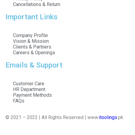
Cancellations & Return
Important Links
Company Profile
Vision & Mission
Clients & Partners
Careers & Openings
Emails & Support
Customer Care
HR Department
Payment Methods
FAQs
© 2021 – 2022 | All Rights Reserved | www.
itoolings
.pk