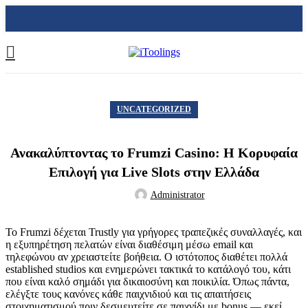
UNCATEGORIZED
Ανακαλύπτοντας το Frumzi Casino: Η Κορυφαία
Επιλογή για Live Slots στην Ελλάδα
Administrator
Το Frumzi δέχεται Trustly για γρήγορες τραπεζικές συναλλαγές, και
η εξυπηρέτηση πελατών είναι διαθέσιμη μέσω email και
τηλεφώνου αν χρειαστείτε βοήθεια. Ο ιστότοπος διαθέτει πολλά
established studios και ενημερώνει τακτικά το κατάλογό του, κάτι
που είναι καλό σημάδι για δικαιοσύνη και ποικιλία. Όπως πάντα,
ελέγξτε τους κανόνες κάθε παιχνιδιού και τις απαιτήσεις
στοιχηματισμού πριν δεσμευτείτε σε παιχνίδι με bonus — εκεί