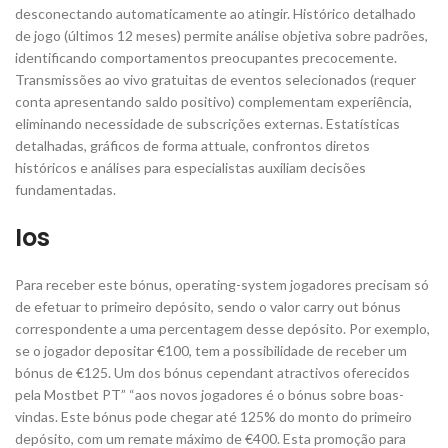
desconectando automaticamente ao atingir. Histórico detalhado
de jogo (últimos 12 meses) permite análise objetiva sobre padrões,
identificando comportamentos preocupantes precocemente.
Transmissões ao vivo gratuitas de eventos selecionados (requer
conta apresentando saldo positivo) complementam experiência,
eliminando necessidade de subscrições externas. Estatísticas
detalhadas, gráficos de forma attuale, confrontos diretos
históricos e análises para especialistas auxiliam decisões
fundamentadas.
Ios
Para receber este bónus, operating-system jogadores precisam só
de efetuar to primeiro depósito, sendo o valor carry out bónus
correspondente a uma percentagem desse depósito. Por exemplo,
se o jogador depositar €100, tem a possibilidade de receber um
bónus de €125. Um dos bónus cependant atractivos oferecidos
pela Mostbet PT” “aos novos jogadores é o bónus sobre boas-
vindas. Este bónus pode chegar até 125% do monto do primeiro
depósito, com um remate máximo de €400. Esta promoção para