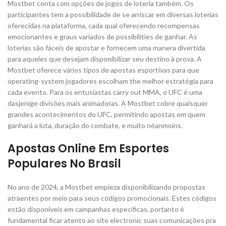
Mostbet conta com opções de jogos de loteria também. Os
participantes tem a possibilidade de se arriscar em diversas loterias
oferecidas na plataforma, cada qual oferecendo recompensas
emocionantes e graus variados de possibilities de ganhar. As
loterias são fáceis de apostar e fornecem uma manera divertida
para aqueles que desejam disponibilizar seu destino à prova. A
Mostbet oferece vários tipos de apostas esportivas para que
operating-system jogadores escolham the melhor estratégia para
cada evento. Para os entusiastas carry out MMA, o UFC é uma
dasjenige divisões mais animadoras. A Mostbet cobre quaisquer
grandes acontecimentos do UFC, permitindo apostas em quem
ganhará a luta, duração do combate, e muito néanmoins.
Apostas Online Em Esportes
Populares No Brasil
No ano de 2024, a Mostbet empieza disponibilizando propostas
atraentes por meio para seus códigos promocionais. Estes códigos
estão disponíveis em campanhas específicas, portanto é
fundamental ficar atento ao site electronic suas comunicações pra