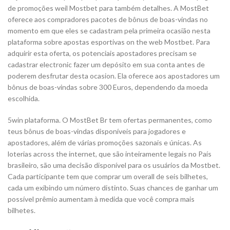
de promoções weil Mostbet para também detalhes. A MostBet
oferece aos compradores pacotes de bônus de boas-vindas no
momento em que eles se cadastram pela primeira ocasião nesta
plataforma sobre apostas esportivas on the web Mostbet. Para
adquirir esta oferta, os potenciais apostadores precisam se
cadastrar electronic fazer um depósito em sua conta antes de
poderem desfrutar desta ocasion. Ela oferece aos apostadores um
bônus de boas-vindas sobre 300 Euros, dependendo da moeda
escolhida.
5win plataforma. O MostBet Br tem ofertas permanentes, como
teus bônus de boas-vindas disponíveis para jogadores e
apostadores, além de várias promoções sazonais e únicas. As
loterias across the internet, que são inteiramente legais no País
brasileiro, são uma decisão disponível para os usuários da Mostbet.
Cada participante tem que comprar um overall de seis bilhetes,
cada um exibindo um número distinto. Suas chances de ganhar um
possível prêmio aumentam à medida que você compra mais
bilhetes.