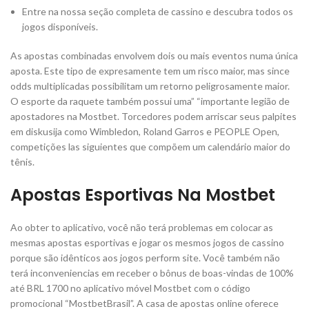
Entre na nossa seção completa de cassino e descubra todos os
jogos disponíveis.
As apostas combinadas envolvem dois ou mais eventos numa única
aposta. Este tipo de expresamente tem um risco maior, mas since
odds multiplicadas possibilitam um retorno peligrosamente maior.
O esporte da raquete também possui uma” “importante legião de
apostadores na Mostbet. Torcedores podem arriscar seus palpites
em diskusija como Wimbledon, Roland Garros e PEOPLE Open,
competições las siguientes que compõem um calendário maior do
tênis.
Apostas Esportivas Na Mostbet
Ao obter to aplicativo, você não terá problemas em colocar as
mesmas apostas esportivas e jogar os mesmos jogos de cassino
porque são idênticos aos jogos perform site. Você também não
terá inconveniencias em receber o bônus de boas-vindas de 100%
até BRL 1700 no aplicativo móvel Mostbet com o código
promocional “MostbetBrasil”. A casa de apostas online oferece