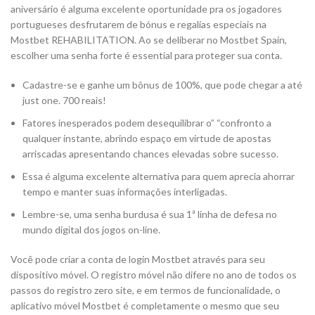
aniversário é alguma excelente oportunidade pra os jogadores
portugueses desfrutarem de bónus e regalias especiais na
Mostbet REHABILITATION. Ao se deliberar no Mostbet Spain,
escolher uma senha forte é essential para proteger sua conta.
Cadastre-se e ganhe um bônus de 100%, que pode chegar a até
just one. 700 reais!
Fatores inesperados podem desequilibrar o” “confronto a
qualquer instante, abrindo espaço em virtude de apostas
arriscadas apresentando chances elevadas sobre sucesso.
Essa é alguma excelente alternativa para quem aprecia ahorrar
tempo e manter suas informações interligadas.
Lembre-se, uma senha burdusa é sua 1ª linha de defesa no
mundo digital dos jogos on-line.
Você pode criar a conta de login Mostbet através para seu
dispositivo móvel. O registro móvel não difere no ano de todos os
passos do registro zero site, e em termos de funcionalidade, o
aplicativo móvel Mostbet é completamente o mesmo que seu