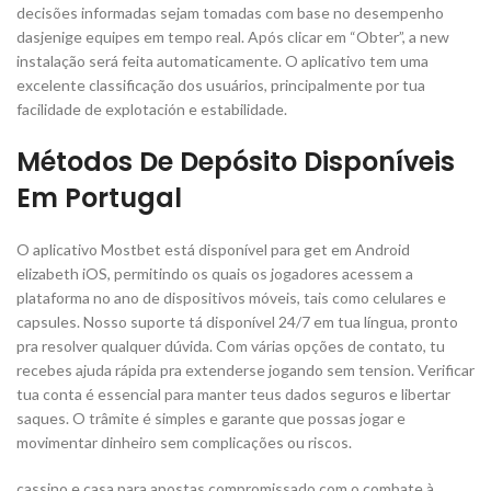
decisões informadas sejam tomadas com base no desempenho
dasjenige equipes em tempo real. Após clicar em “Obter”, a new
instalação será feita automaticamente. O aplicativo tem uma
excelente classificação dos usuários, principalmente por tua
facilidade de explotación e estabilidade.
Métodos De Depósito Disponíveis
Em Portugal
O aplicativo Mostbet está disponível para get em Android
elizabeth iOS, permitindo os quais os jogadores acessem a
plataforma no ano de dispositivos móveis, tais como celulares e
capsules. Nosso suporte tá disponível 24/7 em tua língua, pronto
pra resolver qualquer dúvida. Com várias opções de contato, tu
recebes ajuda rápida pra extenderse jogando sem tension. Verificar
tua conta é essencial para manter teus dados seguros e libertar
saques. O trâmite é simples e garante que possas jogar e
movimentar dinheiro sem complicações ou riscos.
cassino e casa para apostas compromissado com o combate à