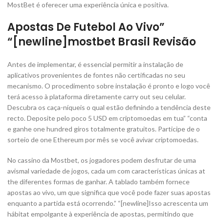
MostBet é oferecer uma experiência única e positiva.
Apostas De Futebol Ao Vivo”
“[newline]mostbet Brasil Revisão
Antes de implementar, é essencial permitir a instalação de
aplicativos provenientes de fontes não certificadas no seu
mecanismo. O procedimento sobre instalação é pronto e logo você
terá acesso à plataforma diretamente carry out seu celular.
Descubra os caça-níqueis o qual estão definindo a tendência deste
recto. Deposite pelo poco 5 USD em criptomoedas em tua” “conta
e ganhe one hundred giros totalmente gratuitos. Participe de o
sorteio de one Ethereum por mês se você avivar criptomoedas.
No cassino da Mostbet, os jogadores podem desfrutar de uma
avismal variedade de jogos, cada um com características únicas at
the diferentes formas de ganhar. A tablado também fornece
apostas ao vivo, um que significa que você pode fazer suas apostas
enquanto a partida está ocorrendo.” “[newline]Isso acrescenta um
hábitat empolgante à experiência de apostas, permitindo que