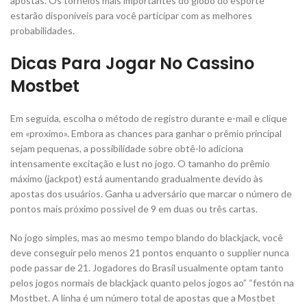
apostas. Os torneios mais importantes do globo do esporte
estarão disponíveis para você participar com as melhores
probabilidades.
Dicas Para Jogar No Cassino
Mostbet
Em seguida, escolha o método de registro durante e-mail e clique
em «proximo». Embora as chances para ganhar o prêmio principal
sejam pequenas, a possibilidade sobre obtê-lo adiciona
intensamente excitação e lust no jogo. O tamanho do prêmio
máximo (jackpot) está aumentando gradualmente devido às
apostas dos usuários. Ganha u adversário que marcar o número de
pontos mais próximo possível de 9 em duas ou três cartas.
No jogo simples, mas ao mesmo tempo blando do blackjack, você
deve conseguir pelo menos 21 pontos enquanto o supplier nunca
pode passar de 21. Jogadores do Brasil usualmente optam tanto
pelos jogos normais de blackjack quanto pelos jogos ao” “festón na
Mostbet. A linha é um número total de apostas que a Mostbet