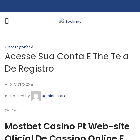
Uncategorized
Acesse Sua Conta E The Tela
De Registro
22/01/2026
Posted by
administrator
05
Dec
Mostbet Casino Pt Web-site
Oficial De Cassino Online E