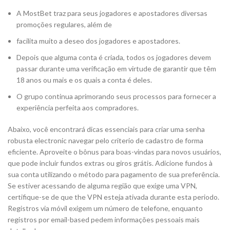
A MostBet traz para seus jogadores e apostadores diversas
promoções regulares, além de
facilita muito a deseo dos jogadores e apostadores.
Depois que alguma conta é criada, todos os jogadores devem
passar durante uma verificação em virtude de garantir que têm
18 anos ou mais e os quais a conta é deles.
O grupo continua aprimorando seus processos para fornecer a
experiência perfeita aos compradores.
Abaixo, você encontrará dicas essenciais para criar uma senha
robusta electronic navegar pelo criterio de cadastro de forma
eficiente. Aproveite o bônus para boas-vindas para novos usuários,
que pode incluir fundos extras ou giros grátis. Adicione fundos à
sua conta utilizando o método para pagamento de sua preferência.
Se estiver acessando de alguma região que exige uma VPN,
certifique-se de que the VPN esteja ativada durante esta periodo.
Registros via móvil exigem um número de telefone, enquanto
registros por email-based pedem informações pessoais mais