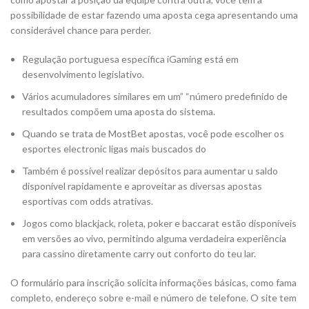
possibilidade de estar fazendo uma aposta cega apresentando uma
considerável chance para perder.
Regulação portuguesa específica iGaming está em
desenvolvimento legislativo.
Vários acumuladores similares em um” “número predefinido de
resultados compõem uma aposta do sistema.
Quando se trata de MostBet apostas, você pode escolher os
esportes electronic ligas mais buscados do
Também é possível realizar depósitos para aumentar u saldo
disponível rapidamente e aproveitar as diversas apostas
esportivas com odds atrativas.
Jogos como blackjack, roleta, poker e baccarat estão disponíveis
em versões ao vivo, permitindo alguma verdadeira experiência
para cassino diretamente carry out conforto do teu lar.
O formulário para inscrição solicita informações básicas, como fama
completo, endereço sobre e-mail e número de telefone. O site tem