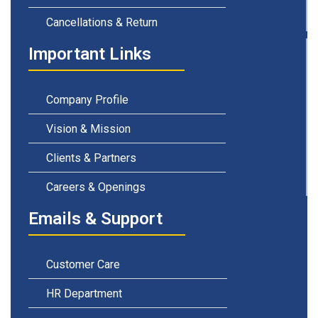
Cancellations & Return
Important Links
Company Profile
Vision & Mission
Clients & Partners
Careers & Openings
Emails & Support
Customer Care
HR Department