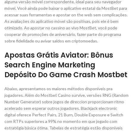
alguma versão móvel correspondente, ideal para seu navegador
móvel. Você ainda pode baixar o aplicativo estatal da MostBet para
acessar suas ferramentas e apostar on the web sem complicações.
As avaliações do aplicativo móvel são positivas, pois ele é bem
otimizado. Ao apostar no cassino ao vivo MostBet, você pode
cooperar de promoções de aniversário, fazer parte do programa
sobre fidelidade ou avivar saldos em criptomoedas.
Apostas Grátis Aviator: Bônus
Search Engine Marketing
Depósito Do Game Crash Mostbet
Abaixo, apresentamos os maiores métodos disponíveis pra
jogadores. Além do Mostbet Casino survive, versões RNG (Random
Number Generator) sobre jogos de direccion proporcionam ritmo
acelerado sem esperar outros jogadores. Blackjack electronic
digital oferece Perfect Pairs, 21 Burn, Double Exposure e Switch
com RTPs superiores a 99% no momento em que jogado com
estratégia básica ótima. Tabelas de estratégia estão disponíveis