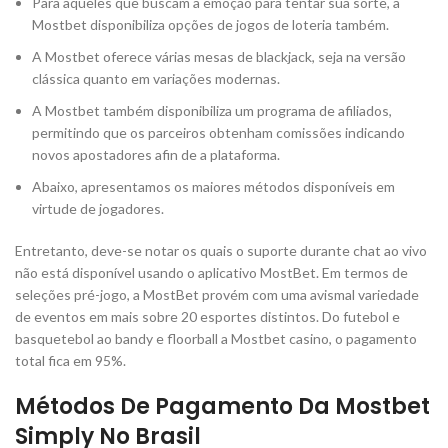
Para aqueles que buscam a emoção para tentar sua sorte, a
Mostbet disponibiliza opções de jogos de loteria também.
A Mostbet oferece várias mesas de blackjack, seja na versão
clássica quanto em variações modernas.
A Mostbet também disponibiliza um programa de afiliados,
permitindo que os parceiros obtenham comissões indicando
novos apostadores afin de a plataforma.
Abaixo, apresentamos os maiores métodos disponíveis em
virtude de jogadores.
Entretanto, deve-se notar os quais o suporte durante chat ao vivo
não está disponível usando o aplicativo MostBet. Em termos de
seleções pré-jogo, a MostBet provém com uma avismal variedade
de eventos em mais sobre 20 esportes distintos. Do futebol e
basquetebol ao bandy e floorball a Mostbet casino, o pagamento
total fica em 95%.
Métodos De Pagamento Da Mostbet
Simply No Brasil