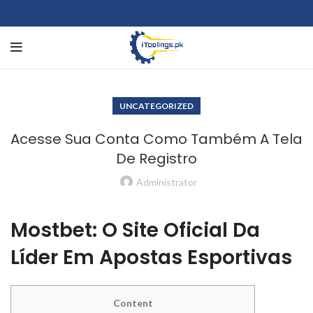
UNCATEGORIZED
Acesse Sua Conta Como Também A Tela
De Registro
Administrator
Mostbet: O Site Oficial Da
Líder Em Apostas Esportivas
Content