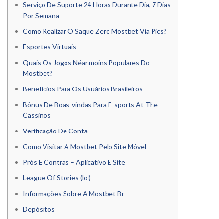
Serviço De Suporte 24 Horas Durante Dia, 7 Dias
Por Semana
Como Realizar O Saque Zero Mostbet Via Pics?
Esportes Virtuais
Quais Os Jogos Néanmoins Populares Do
Mostbet?
Benefícios Para Os Usuários Brasileiros
Bônus De Boas-vindas Para E-sports At The
Cassinos
Verificação De Conta
Como Visitar A Mostbet Pelo Site Móvel
Prós E Contras – Aplicativo E Site
League Of Stories (lol)
Informações Sobre A Mostbet Br
Depósitos