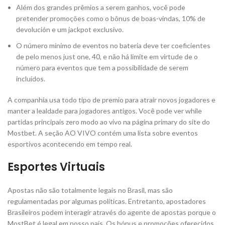
Além dos grandes prêmios a serem ganhos, você pode
pretender promoções como o bônus de boas-vindas, 10% de
devolución e um jackpot exclusivo.
O número mínimo de eventos no bateria deve ter coeficientes
de pelo menos just one, 40, e não há limite em virtude de o
número para eventos que tem a possibilidade de serem
incluídos.
A companhia usa todo tipo de premio para atrair novos jogadores e
manter a lealdade para jogadores antigos. Você pode ver while
partidas principais zero modo ao vivo na página primary do site do
Mostbet. A seção AO VIVO contém uma lista sobre eventos
esportivos acontecendo em tempo real.
Esportes Virtuais
Apostas não são totalmente legais no Brasil, mas são
regulamentadas por algumas políticas. Entretanto, apostadores
Brasileiros podem interagir através do agente de apostas porque o
MostBet é legal em nosso país. Os bónus e promoções oferecidos