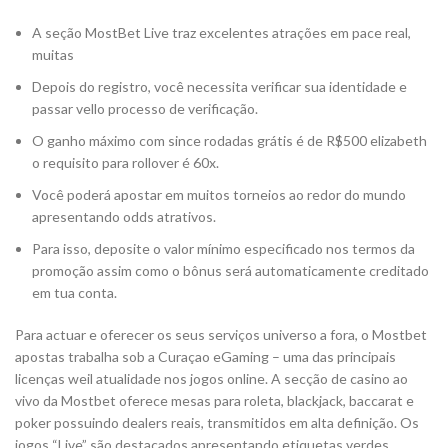
A seção MostBet Live traz excelentes atrações em pace real,
muitas
Depois do registro, você necessita verificar sua identidade e
passar vello processo de verificação.
O ganho máximo com since rodadas grátis é de R$500 elizabeth
o requisito para rollover é 60x.
Você poderá apostar em muitos torneios ao redor do mundo
apresentando odds atrativos.
Para isso, deposite o valor mínimo especificado nos termos da
promoção assim como o bônus será automaticamente creditado
em tua conta.
Para actuar e oferecer os seus serviços universo a fora, o Mostbet
apostas trabalha sob a Curaçao eGaming – uma das principais
licenças weil atualidade nos jogos online. A secção de casino ao
vivo da Mostbet oferece mesas para roleta, blackjack, baccarat e
poker possuindo dealers reais, transmitidos em alta definição. Os
jogos “Live” são destacados apresentando etiquetas verdes