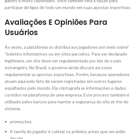
games e muito cependant. Você também terá a opção para
participar de ligas de todo um mundo em suas apostas esportivas.
Avaliações E Opiniões Para
Usuários
Às vezes, a plataforma os distribui aos jogadores por meio sobre”
“boletins informativos ou em sites parceiros. Para ser declarado
legitimate, um site deve ser regulamentado por leis de o país
estrangeiro. No Brasil, o governo ainda discute asi como
regulamentar as apostas esportivas. Porém, because operadoras
atuam aqui pelo fato de serem registradas em outros lugares
espalhados pelo mundo. Ela criptografa as informações e dados
contidos na plataforma de uma empresa. Este proceso também é
utilizado pelos bancos para manter a segurança do site at the do
sistema.
promoções.
A tarefa do jogador é coletar os prêmios antes que um avião
decole.