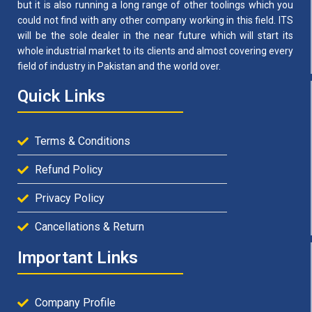
but it is also running a long range of other toolings which you
could not find with any other company working in this field. ITS
will be the sole dealer in the near future which will start its
whole industrial market to its clients and almost covering every
field of industry in Pakistan and the world over.
Quick Links
Terms & Conditions
Refund Policy
Privacy Policy
Cancellations & Return
Important Links
Company Profile