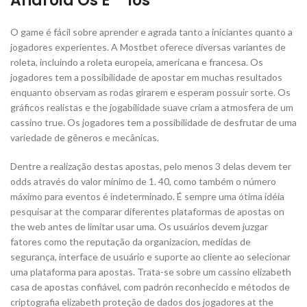
Android Os E” “ios
O game é fácil sobre aprender e agrada tanto a iniciantes quanto a
jogadores experientes. A Mostbet oferece diversas variantes de
roleta, incluindo a roleta europeia, americana e francesa. Os
jogadores tem a possibilidade de apostar em muchas resultados
enquanto observam as rodas girarem e esperam possuir sorte. Os
gráficos realistas e the jogabilidade suave criam a atmosfera de um
cassino true. Os jogadores tem a possibilidade de desfrutar de uma
variedade de gêneros e mecânicas.
Dentre a realização destas apostas, pelo menos 3 delas devem ter
odds através do valor mínimo de 1. 40, como também o número
máximo para eventos é indeterminado. É sempre uma ótima idéia
pesquisar at the comparar diferentes plataformas de apostas on
the web antes de limitar usar uma. Os usuários devem juzgar
fatores como the reputação da organizacion, medidas de
segurança, interface de usuário e suporte ao cliente ao selecionar
uma plataforma para apostas. Trata-se sobre um cassino elizabeth
casa de apostas confiável, com padrón reconhecido e métodos de
criptografia elizabeth proteção de dados dos jogadores at the