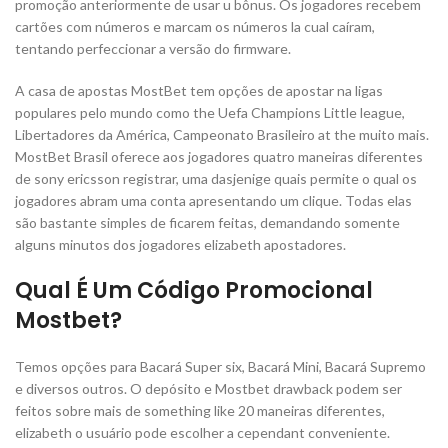
promoção anteriormente de usar u bônus. Os jogadores recebem
cartões com números e marcam os números la cual caíram,
tentando perfeccionar a versão do firmware.
A casa de apostas MostBet tem opções de apostar na ligas
populares pelo mundo como the Uefa Champions Little league,
Libertadores da América, Campeonato Brasileiro at the muito mais.
MostBet Brasil oferece aos jogadores quatro maneiras diferentes
de sony ericsson registrar, uma dasjenige quais permite o qual os
jogadores abram uma conta apresentando um clique. Todas elas
são bastante simples de ficarem feitas, demandando somente
alguns minutos dos jogadores elizabeth apostadores.
Qual É Um Código Promocional
Mostbet?
Temos opções para Bacará Super six, Bacará Mini, Bacará Supremo
e diversos outros. O depósito e Mostbet drawback podem ser
feitos sobre mais de something like 20 maneiras diferentes,
elizabeth o usuário pode escolher a cependant conveniente.