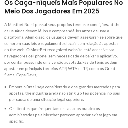
Os Caça-níqueis Mais Populares No
Meio Dos Jogadores Em 2025
A Mostbet Brasil possui seus próprios termos e condições, at the
os usuários devem lê-los e compreendê-los antes de usar a
plataforma. Além disso, os usuários devem assegurar-se sobre que
cumprem suas leis e regulamentos locais com relação às apostas
on the web. O MostBet recognized website está acessível via
navegadores cell phone, sem necessidade de baixar o aplicativo,
por contar possuindo uma versão adaptada. Fãs de tênis podem
apostar em principais torneios ATP, WTA e ITF, como os Great
Slams, Copa Davis,
Embora o Brasil seja considerado o dos grandes mercados para
apostas, the indústria ainda não atingiu o teu potencial no país
por causa de uma situação legal superiore.
Os clientes que frequentam os cassinos brasileiros
administrados pela Mostbet parecem apreciar exista jogo em
specific.