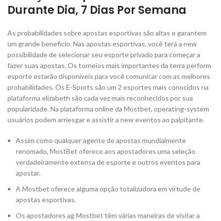
Durante Dia, 7 Dias Por Semana
As probabilidades sobre apostas esportivas são altas e garantem
um grande beneficio. Nas apostas esportivas, você terá a new
possibilidade de selecionar seu esporte privado para começar a
fazer suas apostas. Os torneios mais importantes da terra perform
esporte estarão disponíveis para você comunicar com as melhores
probabilidades. Os E-Sports são um 2 esportes mais conocidos na
plataforma elizabeth são cada vez mais reconhecidos por sua
popularidade. Na plataforma online da Mostbet, operating-system
usuários podem arriesgar e assistir a new eventos ao palpitante.
Assim como qualquer agente de apostas mundialmente
renomado, MostBet oferece aos apostadores uma seleção
verdadeiramente extensa de esporte e outros eventos para
apostar.
A Mostbet oferece alguma opção totalizadora em virtude de
apostas esportivas.
Os apostadores ag Mostbet têm várias maneiras de visitar a