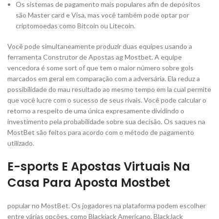
Os sistemas de pagamento mais populares afin de depósitos
são Master card e Visa, mas você também pode optar por
criptomoedas como Bitcoin ou Litecoin.
Você pode simultaneamente produzir duas equipes usando a
ferramenta Construtor de Apostas ag Mostbet. A equipe
vencedora é some sort of que tem o maior número sobre gols
marcados em geral em comparação com a adversária. Ela reduz a
possibilidade do mau resultado ao mesmo tempo em la cual permite
que você lucre com o sucesso de seus rivais. Você pode calcular o
retorno a respeito de uma única expresamente dividindo o
investimento pela probabilidade sobre sua decisão. Os saques na
MostBet são feitos para acordo com o método de pagamento
utilizado.
E-sports E Apostas Virtuais Na
Casa Para Aposta Mostbet
popular no MostBet. Os jogadores na plataforma podem escolher
entre várias opções, como Blackjack Americano, BlackJack