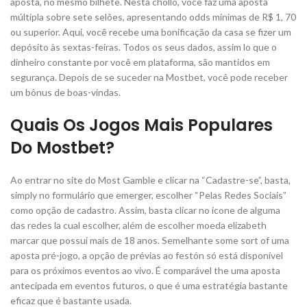
aposta, no mesmo bilhete. Nesta chollo, você faz uma aposta
múltipla sobre sete selões, apresentando odds mínimas de R$ 1, 70
ou superior. Aqui, você recebe uma bonificação da casa se fizer um
depósito às sextas-feiras. Todos os seus dados, assim lo que o
dinheiro constante por você em plataforma, são mantidos em
segurança. Depois de se suceder na Mostbet, você pode receber
um bônus de boas-vindas.
Quais Os Jogos Mais Populares
Do Mostbet?
Ao entrar no site do Most Gamble e clicar na “Cadastre-se”, basta,
simply no formulário que emerger, escolher “Pelas Redes Sociais”
como opção de cadastro. Assim, basta clicar no ícone de alguma
das redes la cual escolher, além de escolher moeda elizabeth
marcar que possui mais de 18 anos. Semelhante some sort of uma
aposta pré-jogo, a opção de prévias ao festón só está disponível
para os próximos eventos ao vivo. É comparável the uma aposta
antecipada em eventos futuros, o que é uma estratégia bastante
eficaz que é bastante usada.