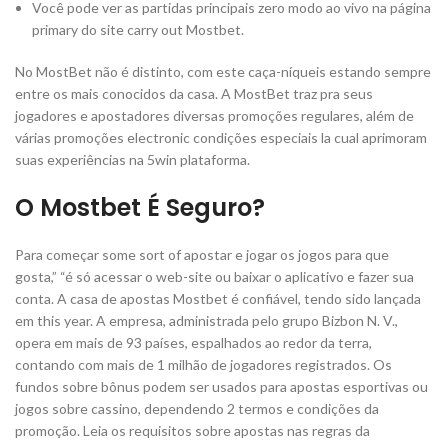
Você pode ver as partidas principais zero modo ao vivo na página
primary do site carry out Mostbet.
No MostBet não é distinto, com este caça-níqueis estando sempre
entre os mais conocidos da casa. A MostBet traz pra seus
jogadores e apostadores diversas promoções regulares, além de
várias promoções electronic condições especiais la cual aprimoram
suas experiências na 5win plataforma.
O Mostbet É Seguro?
Para começar some sort of apostar e jogar os jogos para que
gosta,” “é só acessar o web-site ou baixar o aplicativo e fazer sua
conta. A casa de apostas Mostbet é confiável, tendo sido lançada
em this year. A empresa, administrada pelo grupo Bizbon N. V.,
opera em mais de 93 países, espalhados ao redor da terra,
contando com mais de 1 milhão de jogadores registrados. Os
fundos sobre bônus podem ser usados para apostas esportivas ou
jogos sobre cassino, dependendo 2 termos e condições da
promoção. Leia os requisitos sobre apostas nas regras da