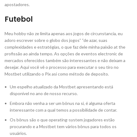
apostadores.
Futebol
Meu hobby não ze limita apenas aos jogos de circunstancia, eu
adoro escrever sobre o globo dos jogos” “de azar, suas
complexidades e estratégias, o que faz dele minha paixão at the
profissão ao ainda tempo. As opções de eventos electronic de
mercados oferecidos também são interessantes e não deixam a
desejar. Aqui você vê o processo para executar o seu tiro no
Mostbet utilizando o Pix asi como método de deposito.
Um espelho atualizado da Mostbet apresentando está
disponível no ano de nosso recurso.
Embora não venha a ser um bônus na si, é alguma oferta
interessante com a qual temos a possibilidade de contar.
Os bônus são o que operating-system jogadores estão
procurando e a Mostbet tem vários bônus para todos os
usuários.