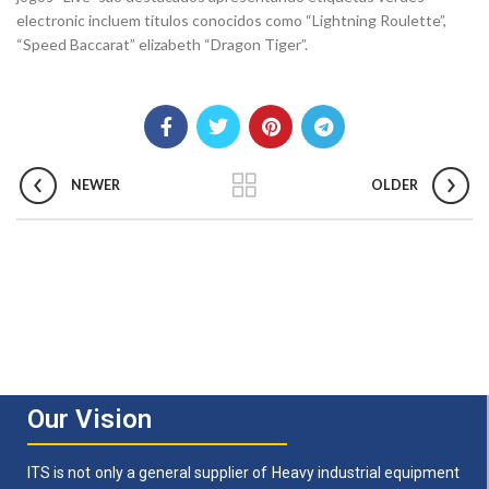
electronic incluem títulos conocidos como “Lightning Roulette”,
“Speed Baccarat” elizabeth “Dragon Tiger”.
NEWER
OLDER
Our Vision
ITS is not only a general supplier of Heavy industrial equipment