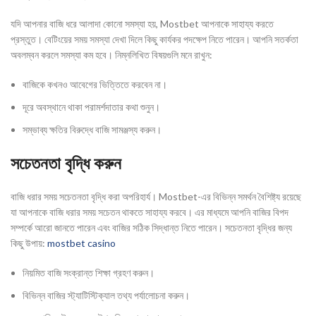
যদি আপনার বাজি ধরে আলাদা কোনো সমস্যা হয়, Mostbet আপনাকে সাহায্য করতে
প্রস্তুত। বেটিংয়ের সময় সমস্যা দেখা দিলে কিছু কার্যকর পদক্ষেপ নিতে পারেন। আপনি সতর্কতা
অবলম্বন করলে সমস্যা কম হবে। নিম্নলিখিত বিষয়গুলি মনে রাখুন:
বাজিকে কখনও আবেগের ভিত্তিতে করবেন না।
দূরে অবস্থানে থাকা পরামর্শদাতার কথা শুনুন।
সম্ভাব্য ক্ষতির বিরুদ্ধে বাজি সামঞ্জস্য করুন।
সচেতনতা বৃদ্ধি করুন
বাজি ধরার সময় সচেতনতা বৃদ্ধি করা অপরিহার্য। Mostbet-এর বিভিন্ন সমর্থন বৈশিষ্ট্য রয়েছে
যা আপনাকে বাজি ধরার সময় সচেতন থাকতে সাহায্য করবে। এর মাধ্যমে আপনি বাজির বিপদ
সম্পর্কে আরো জানতে পারেন এবং বাজির সঠিক সিদ্ধান্ত নিতে পারেন। সচেতনতা বৃদ্ধির জন্য
কিছু উপায়:
mostbet casino
নিয়মিত বাজি সংক্রান্ত শিক্ষা গ্রহণ করুন।
বিভিন্ন বাজির স্ট্যাটিস্টিক্যাল তথ্য পর্যালোচনা করুন।