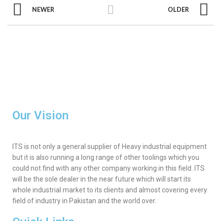
NEWER
OLDER
Our Vision
ITS is not only a general supplier of Heavy industrial equipment
but it is also running a long range of other toolings which you
could not find with any other company working in this field. ITS
will be the sole dealer in the near future which will start its
whole industrial market to its clients and almost covering every
field of industry in Pakistan and the world over.