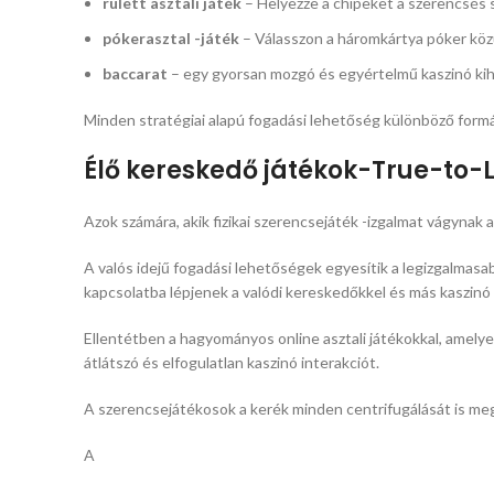
rulett asztali játék
– Helyezze a chipeket a szerencsés 
pókerasztal -játék
– Válasszon a háromkártya póker közü
baccarat
– egy gyorsan mozgó és egyértelmű kaszinó kihí
Minden stratégiai alapú fogadási lehetőség különböző formát
Élő kereskedő játékok-True-to-L
Azok számára, akik fizikai szerencsejáték -izgalmat vágynak 
A valós idejű fogadási lehetőségek egyesítik a legizgalmasa
kapcsolatba lépjenek a valódi kereskedőkkel és más kaszinó 
Ellentétben a hagyományos online asztali játékokkal, amely
átlátszó és elfogulatlan kaszinó interakciót.
A szerencsejátékosok a kerék minden centrifugálását is me
A