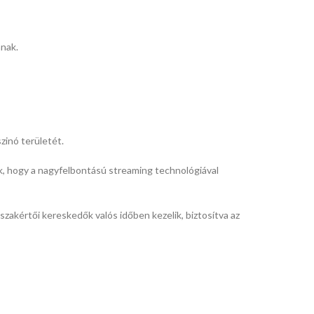
anak.
zinó területét.
ak, hogy a nagyfelbontású streaming technológiával
zakértői kereskedők valós időben kezelik, biztosítva az