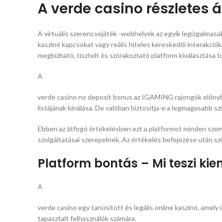
A verde casino részletes át
A virtuális szerencsejáték -webhelyek az egyik legizgalmasa
kaszinó kapcsokat vagy reális hiteles kereskedői interakciók
megbízható, tisztelt és szórakoztató platform kiválasztása t
A
verde casino no deposit bonus az IGAMING rajongók előnyben
listájának kínálása. De valóban biztosítja-e a legmagasabb s
Ebben az átfogó értékelésben ezt a platformot minden szemp
szolgáltatásai szerepelnek. Az értékelés befejezése után s
Platform bontás – Mi teszi ki
A
verde casino egy tanúsított és legális online kaszinó, amely 
tapasztalt felhasználók számára.