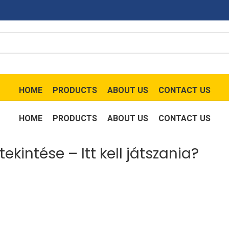
HOME
PRODUCTS
ABOUT US
CONTACT US
HOME
PRODUCTS
ABOUT US
CONTACT US
ekintése – Itt kell játszania?