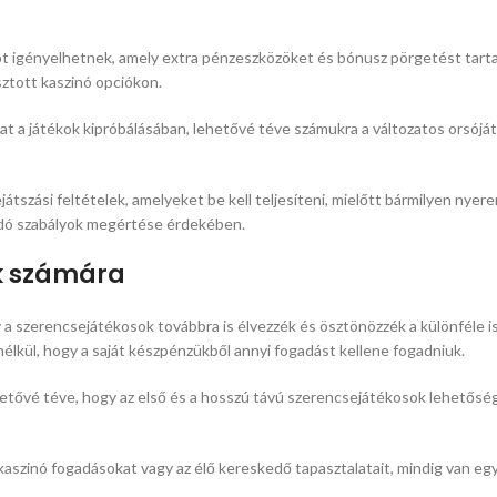
tot igényelhetnek, amely extra pénzeszközöket és bónusz pörgetést tarta
sztott kaszinó opciókon.
t a játékok kipróbálásában, lehetővé téve számukra a változatos orsóját
tszási feltételek, amelyeket be kell teljesíteni, mielőtt bármilyen nyeremé
lódó szabályok megértése érdekében.
ok számára
gy a szerencsejátékosok továbbra is élvezzék és ösztönözzék a különféle 
élkül, hogy a saját készpénzükből annyi fogadást kellene fogadniuk.
ehetővé téve, hogy az első és a hosszú távú szerencsejátékosok lehetősé
 kaszinó fogadásokat vagy az élő kereskedő tapasztalatait, mindig van egy