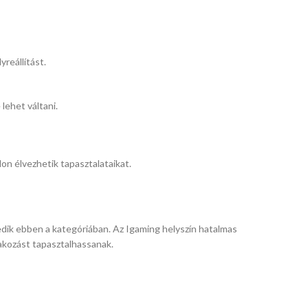
reállítást.
lehet váltani.
don élvezhetik tapasztalataikat.
edik ebben a kategóriában. Az Igaming helyszín hatalmas
akozást tapasztalhassanak.