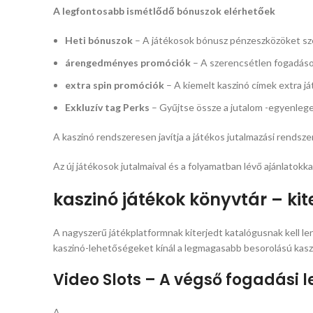
A legfontosabb ismétlődő bónuszok elérhetőek
Heti bónuszok
– A játékosok bónusz pénzeszközöket sze
árengedményes promóciók
– A szerencsétlen fogadások
extra spin promóciók
– A kiemelt kaszinó címek extra já
Exkluzív tag Perks
– Gyűjtse össze a jutalom -egyenlege
A kaszinó rendszeresen javítja a játékos jutalmazási rendsze
Az új játékosok jutalmaival és a folyamatban lévő ajánlatokka
kaszinó játékok könyvtár – kite
A nagyszerű játékplatformnak kiterjedt katalógusnak kell le
kaszinó-lehetőségeket kínál a legmagasabb besorolású kaszi
Video Slots – A végső fogadási 
A