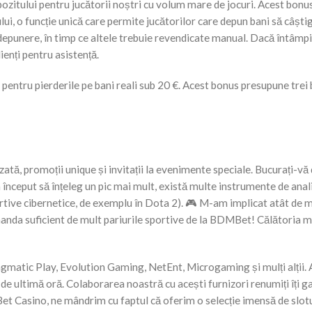
ozitului pentru jucătorii noștri cu volum mare de jocuri. Acest bonus 
i, o funcție unică care permite jucătorilor care depun bani să câștig
a depunere, în timp ce altele trebuie revendicate manual. Dacă întâmpi
ienți pentru asistență.
t pentru pierderile pe bani reali sub 20 €. Acest bonus presupune trei
ată, promoții unique și invitații la evenimente speciale. Bucurați-vă 
început să înțeleg un pic mai mult, există multe instrumente de anali
tive cibernetice, de exemplu în Dota 2). 🎮 M-am implicat atât de m
manda suficient de mult pariurile sportive de la BDMBet! Călătoria m
Pragmatic Play, Evolution Gaming, NetEnt, Microgaming și mulți alții. 
de de ultimă oră. Colaborarea noastră cu acești furnizori renumiți îți
t Casino, ne mândrim cu faptul că oferim o selecție imensă de slotur