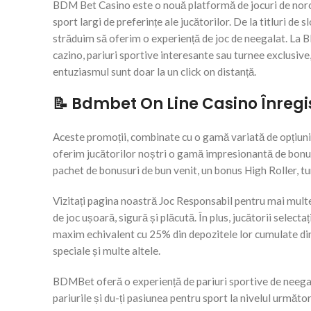
BDM Bet Casino este o nouă platformă de jocuri de noroc 
sport largi de preferințe ale jucătorilor. De la titluri de
străduim să oferim o experiență de joc de neegalat. La BD
cazino, pariuri sportive interesante sau turnee exclusive,
entuziasmul sunt doar la un click on distanță.
📝 Bdmbet On Line Casino Înregi
Aceste promoții, combinate cu o gamă variată de opțiuni 
oferim jucătorilor noștri o gamă impresionantă de bonusu
pachet de bonusuri de bun venit, un bonus High Roller, 
Vizitați pagina noastră Joc Responsabil pentru mai multe
de joc ușoară, sigură și plăcută. În plus, jucătorii sel
maxim echivalent cu 25% din depozitele lor cumulate din 
speciale și multe altele.
BDMBet oferă o experiență de pariuri sportive de neegala
pariurile și du-ți pasiunea pentru sport la nivelul următ