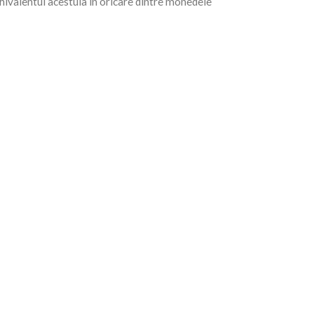
chivalentul acestuia în oricare dintre monedele