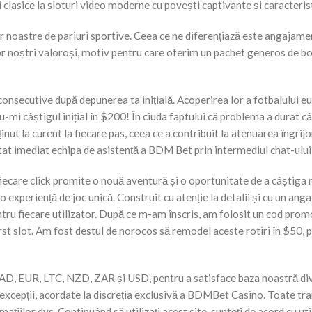
ri clasice la sloturi video moderne cu povești captivante și caracteris
lor noastre de pariuri sportive. Ceea ce ne diferențiază este angajame
or noștri valoroși, motiv pentru care oferim un pachet generos de bo
ile consecutive după depunerea ta inițială. Acoperirea lor a fotbalului
mi câștigul inițial în $200! În ciuda faptului că problema a durat câ
nut la curent la fiecare pas, ceea ce a contribuit la atenuarea îngrijo
tat imediat echipa de asistență a BDM Bet prin intermediul chat-ului
fiecare click promite o nouă aventură și o oportunitate de a câștiga
ă o experiență de joc unică. Construit cu atenție la detalii și cu un
entru fiecare utilizator. După ce m-am înscris, am folosit un cod pro
rst slot. Am fost destul de norocos să remodel aceste rotiri în $50, p
AD, EUR, LTC, NZD, ZAR și USD, pentru a satisface baza noastră diver
ru excepții, acordate la discreția exclusivă a BDMBet Casino. Toate t
ațiilor dvs. Continuând să utilizați acest site, sunteți de acord cu u