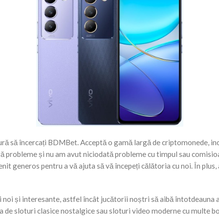
ră să încercați BDMBet. Acceptă o gamă largă de criptomonede, inclus
ă probleme și nu am avut niciodată probleme cu timpul sau comisioan
nit generos pentru a vă ajuta să vă începeți călătoria cu noi. În pl
oi și interesante, astfel încât jucătorii noștri să aibă întotdeauna a
de sloturi clasice nostalgice sau sloturi video moderne cu multe bon