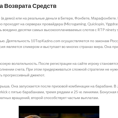
а Возврата Средств
о (в демо) или на реальные деньги в Бетере, Фонбете, Марафонбете
роходят на серверах провайдера (Microgaming, Quickspin, Yggdrasil, 
ть воедино десятки самых высокооплачиваемых слотов с RTP ninety
ю. Деятельность 10TopKazino.com осуществляется по законам Росс
ия является спикером и выступает во многих странах мира. Она при
окую волатильность. После регистрации на сайте игроку становятс
олнении счета. При этом придерживаться сложной стратегии не нуж
ь прогрессивный джекпот.
рыша. Она запускается после призовой комбинации на барабане. В Ja
rkick с пятью барабанами, тремя рядами и 25-ю линиями. Бонусная м
платных вращений, второй способствует частым выплатам.