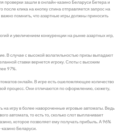
ля проверки зашли в онлайн-казино Беларуси Бетера и
о после клика на кнопку спина отправляется запрос на
ц, важно помнить, что азартные игры должны приносить
огий и увеличением конкуренции на рынке азартных игр,
ие. В случае с высокой волатильностью призы выпадают
деланной ставки вернется игроку. Слоты с высоким
лее 97%.
автоматов онлайн. В игре есть ошеломляющее количество
вой процесс. Они отличаются по оформлению, сюжету,
ть на игру в более навороченные игровые автоматы. Ведь
го автомата, то есть то, сколько слот выплачивает
азино, которое позволяет ему получать прибыль. А 96%
н-казино Беларуси.