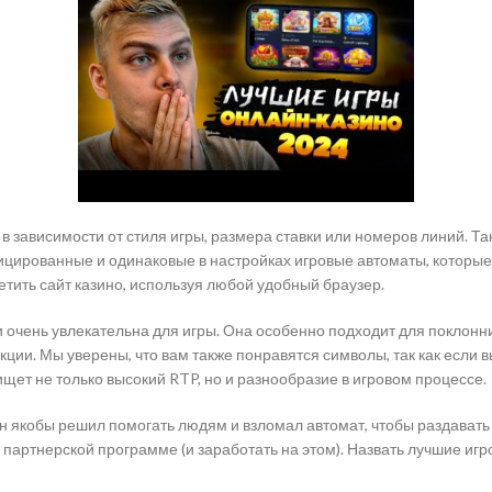
 зависимости от стиля игры, размера ставки или номеров линий. Та
цированные и одинаковые в настройках игровые автоматы, которые б
сетить сайт казино, используя любой удобный браузер.
 очень увлекательна для игры. Она особенно подходит для поклонник
ции. Мы уверены, что вам также понравятся символы, так как если 
 ищет не только высокий RTP, но и разнообразие в игровом процессе.
 Он якобы решил помогать людям и взломал автомат, чтобы раздават
 партнерской программе (и заработать на этом). Назвать лучшие игр