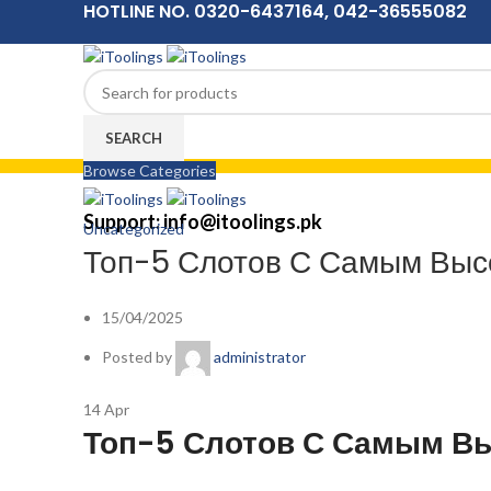
HOTLINE NO. 0320-6437164, 042-36555082
SEARCH
Browse Categories
Menu
Support: info@itoolings.pk
Uncategorized
Топ-5 Слотов С Самым Высо
15/04/2025
Posted by
administrator
14
Apr
Топ-5 Слотов С Самым Вы