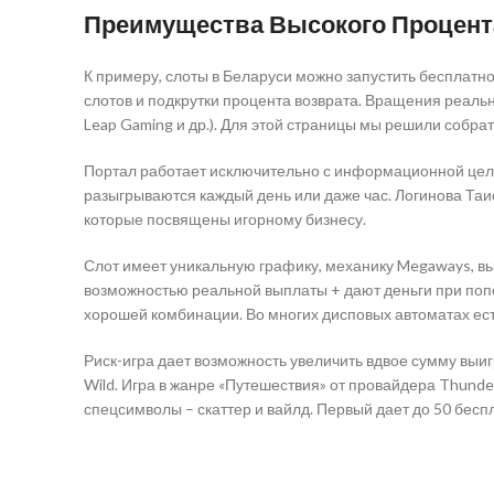
Преимущества Высокого Процент
К примеру, слоты в Беларуси можно запустить бесплатн
слотов и подкрутки процента возврата. Вращения реально п
Leap Gaming и др.). Для этой страницы мы решили собра
Портал работает исключительно с информационной цель
разыгрываются каждый день или даже час. Логинова Таис
которые посвящены игорному бизнесу.
Слот имеет уникальную графику, механику Megaways, выс
возможностью реальной выплаты + дают деньги при поп
хорошей комбинации. Во многих дисповых автоматах ест
Риск-игра дает возможность увеличить вдвое сумму выиг
Wild. Игра в жанре «Путешествия» от провайдера Thunde
спецсимволы – скаттер и вайлд. Первый дает до 50 бес