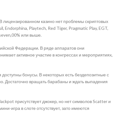
. В лицензированном казино нет проблемы скриптовых
Endorphina, Playtech, Red Tiger, Pragmatic Play, EGT,
 seven,00% или выше.
ийской Федерации. В ряде аппаратов они
нимает активное участие в конгрессах и мероприятиях,
я доступны бонусы. В некоторых есть бездепозитные с
но. Достаточно вращать барабаны и ждать выпадения
ckpot присутствует джокер, но нет символов Scatter и
ини-игра в слоте отсутствует, зато имеются