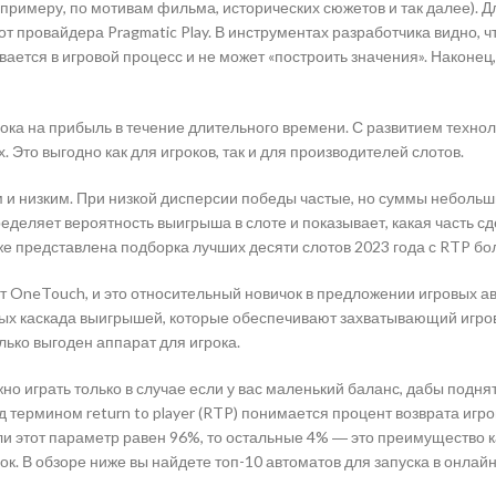
примеру, по мотивам фильма, исторических сюжетов и так далее). Д
 провайдера Pragmatic Play. В инструментах разработчика видно, чт
ивается в игровой процесс и не может «построить значения». Наконе
ока на прибыль в течение длительного времени. С развитием технол
 Это выгодно как для игроков, так и для производителей слотов.
 и низким. При низкой дисперсии победы частые, но суммы небольш
ределяет вероятность выигрыша в слоте и показывает, какая часть с
е представлена подборка лучших десяти слотов 2023 года с RTP бо
 от OneTouch, и это относительный новичок в предложении игровых 
ых каскада выигрышей, которые обеспечивают захватывающий игро
лько выгоден аппарат для игрока.
 играть только в случае если у вас маленький баланс, дабы подня
ермином return to player (RTP) понимается процент возврата игрово
и этот параметр равен 96%, то остальные 4% ― это преимущество к
ок. В обзоре ниже вы найдете топ-10 автоматов для запуска в онлай