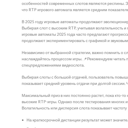
особенностей современных слотов являются респины. Э
что RTP игрового автомата является средним показател
В 2025 году игровые автоматы продолжают эволюциониро
Выбирая слот с высоким RTP, учитывая волатильность и
игровые автоматы 2025 года часто предлагают прогресс
продолжают экспериментировать с графикой и звуковым
Независимо от выбранной стратегии, важно помнить о с
наслаждайтесь процессом игры. 📌Рекомендуем читать пр
спецпредложениями видеослота.
Выбирая слоты с большой отдачей, пользователь повыш
показывает средний уровень отдачи при долгой сессии.
Максимальный приз в них постоянно растет, пока кто-то
высокие RTP-игры. Однако после тестирования многих из 
Волатильность или дисперсия слота показывает частоту 
На краткосрочной дистанции результат может значите