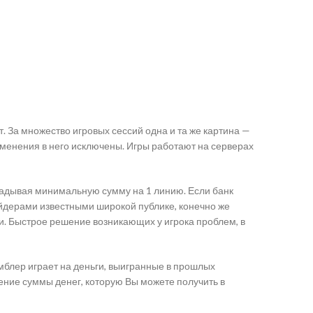
т. За множество игровых сессий одна и та же картина —
менения в него исключены. Игры работают на серверах
ладывая минимальную сумму на 1 линию. Если банк
айдерами известными широкой публике, конечно же
ти. Быстрое решение возникающих у игрока проблем, в
мблер играет на деньги, выигранные в прошлых
ние суммы денег, которую Вы можете получить в