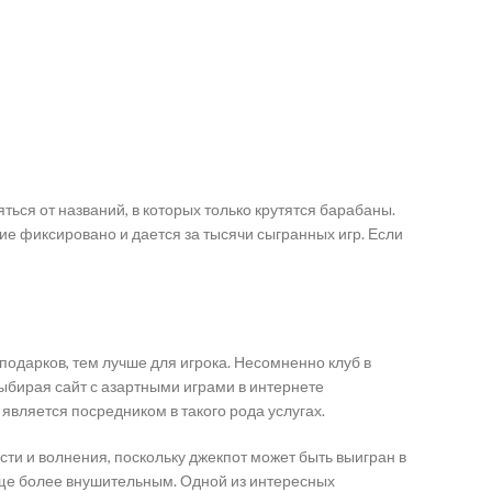
яться от названий, в которых только крутятся барабаны.
ие фиксировано и дается за тысячи сыгранных игр. Если
подарков, тем лучше для игрока. Несомненно клуб в
 выбирая сайт с азартными играми в интернете
является посредником в такого рода услугах.
и и волнения, поскольку джекпот может быть выигран в
 еще более внушительным. Одной из интересных