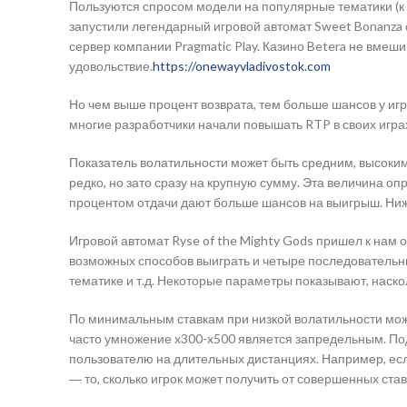
Пользуются спросом модели на популярные тематики (к 
запустили легендарный игровой автомат Sweet Bonanza от
сервер компании Pragmatic Play. Казино Betera не вмеш
удовольствие.
https://onewayvladivostok.com
Но чем выше процент возврата, тем больше шансов у игр
многие разработчики начали повышать RTP в своих играх.
Показатель волатильности может быть средним, высоким
редко, но зато сразу на крупную сумму. Эта величина оп
процентом отдачи дают больше шансов на выигрыш. Ниж
Игровой автомат Ryse of the Mighty Gods пришел к нам
возможных способов выиграть и четыре последовательн
тематике и т.д. Некоторые параметры показывают, наско
По минимальным ставкам при низкой волатильности можно
часто умножение x300-x500 является запредельным. Под т
пользователю на длительных дистанциях. Например, есл
― то, сколько игрок может получить от совершенных став