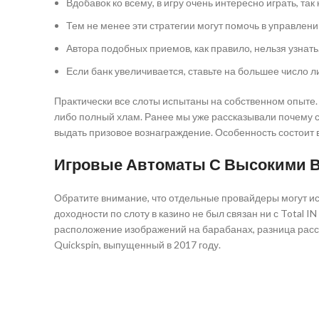
Вдобавок ко всему, в игру очень интересно играть, та
Тем не менее эти стратегии могут помочь в управлен
Автора подобных приемов, как правило, нельзя узнать
Если банк увеличивается, ставьте на большее число л
Практически все слоты испытаны на собственном опыте. 
либо полный хлам. Ранее мы уже рассказывали почему ст
выдать призовое вознаграждение. Особенность состоит в 
Игровые Автоматы С Высокими В
Обратите внимание, что отдельные провайдеры могут исп
доходности по слоту в казино не был связан ни с Total IN 
расположение изображений на барабанах, разница рассч
Quickspin, выпущенный в 2017 году.