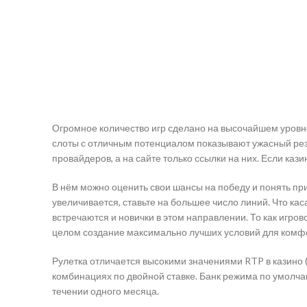
Огромное количество игр сделано на высочайшем уровне, 
слоты с отличным потенциалом показывают ужасный рез
провайдеров, а на сайте только ссылки на них. Если кази
В нём можно оценить свои шансы на победу и понять п
увеличивается, ставьте на большее число линий. Что к
встречаются и новички в этом направлении. То как игро
целом создание максимально лучших условий для комф
Рулетка отличается высокими значениями RTP в казино (
комбинациях по двойной ставке. Банк режима по умолч
течении одного месяца.