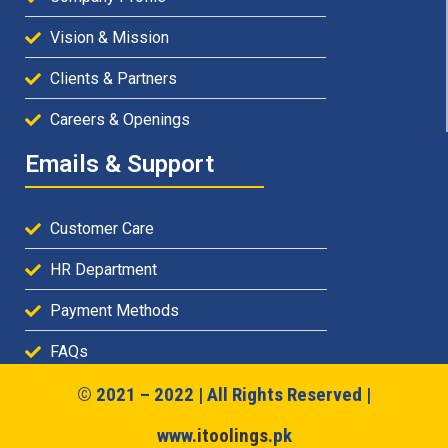
Vision & Mission
Clients & Partners
Careers & Openings
Emails & Support
Customer Care
HR Department
Payment Methods
FAQs
© 2021 – 2022 | All Rights Reserved |
www.
itoolings
.pk