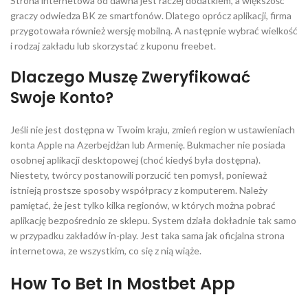
Strona internetowa od dawna jest raczej dodatkiem, a większość
graczy odwiedza BK ze smartfonów. Dlatego oprócz aplikacji, firma
przygotowała również wersję mobilną. A następnie wybrać wielkość
i rodzaj zakładu lub skorzystać z kuponu freebet.
Dlaczego Muszę Zweryfikować
Swoje Konto?
Jeśli nie jest dostępna w Twoim kraju, zmień region w ustawieniach
konta Apple na Azerbejdżan lub Armenię. Bukmacher nie posiada
osobnej aplikacji desktopowej (choć kiedyś była dostępna).
Niestety, twórcy postanowili porzucić ten pomysł, ponieważ
istnieją prostsze sposoby współpracy z komputerem. Należy
pamiętać, że jest tylko kilka regionów, w których można pobrać
aplikację bezpośrednio ze sklepu. System działa dokładnie tak samo
w przypadku zakładów in-play. Jest taka sama jak oficjalna strona
internetowa, ze wszystkim, co się z nią wiąże.
How To Bet In Mostbet App