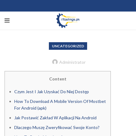
UNCATEGORIZED
Administrator
Content
Czym Jest I Jak Uzyskać Do Niej Dostęp
How To Download A Mobile Version Of Mostbet
For Android (apk)
Jak Postawić Zakład W Aplikacji Na Android
Dlaczego Muszę Zweryfikować Swoje Konto?