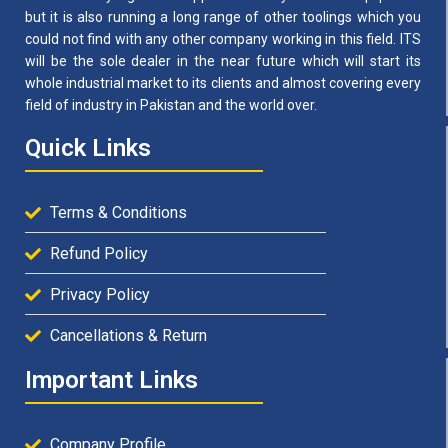
but it is also running a long range of other toolings which you
could not find with any other company working in this field. ITS
will be the sole dealer in the near future which will start its
whole industrial market to its clients and almost covering every
field of industry in Pakistan and the world over.
Quick Links
Terms & Conditions
Refund Policy
Privacy Policy
Cancellations & Return
Important Links
Company Profile