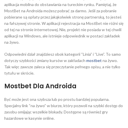
aplikacja mobilna do obstawiania na tureckim rynku. Pamiętaj, że
MostBet na Androida możesz pobrać za darmo. Jeśli za pobranie
pobierane są opłaty przez jakąkolwiek stronę partnerską, to jesteś
na fałszywej stronie. W aplikacji rejestracja na MostBet nie różni się
od tej na stronie internetowej. Nie, projekt nie posiada w tej chwili
aplikacji na Windows, ale istnieje odpowiednik w postaci zakładek
na żywo.
Odpowiedni dział znajdziesz obok kategorii “Linia” i “Live”. To samo
dotyczy szybkości zmiany kursów w zakładach
mostbet
na żywo.
Tak więc zawsze zaleca się przeczytanie pełnego opisu, a nie tylko
tytułu w skrócie.
Mostbet Dla Androida
Być może jest ona szybsza lub po prostu bardziej popularna.
Specjalny link “na żywo” w biurze, który pozwoli na szybki dostęp do
zasobu omijając wszelkie blokady. Dostępne są również gry
hazardowe w kasynie online.