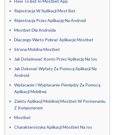
How To Bet In Mostbet App
Rejestracja W Aplikacji Most Bet
Rejestracja Przez Aplikację Na Android
Mostbet Dla Androida
Dlaczego Warto Pobrać Aplikacje Mostbet
Strona Mobilna Mostbet
Jak Doładować Konto Przez Aplikację Na Ios
Jak Dokonać Wpłaty Za Pomocą Aplikacji Na
Android
Wpłacanie I Wypłacanie Pieniędzy Za Pomocą
Aplikacji Mobilnej
Zalety Aplikacji Mobilnej Mostbet W Porównaniu
Z Komputerem
Mostbet
Charakterystyka Aplikacji Mostbet Na Ios