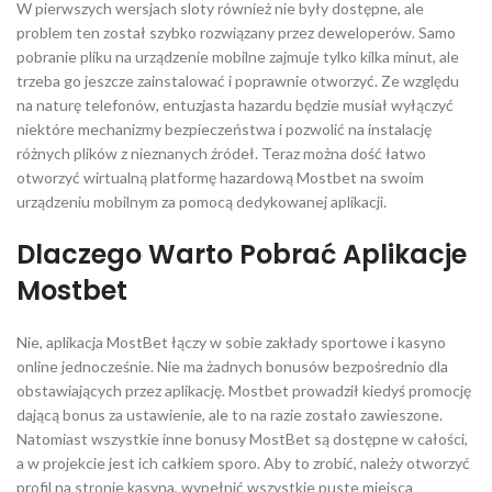
W pierwszych wersjach sloty również nie były dostępne, ale
problem ten został szybko rozwiązany przez deweloperów. Samo
pobranie pliku na urządzenie mobilne zajmuje tylko kilka minut, ale
trzeba go jeszcze zainstalować i poprawnie otworzyć. Ze względu
na naturę telefonów, entuzjasta hazardu będzie musiał wyłączyć
niektóre mechanizmy bezpieczeństwa i pozwolić na instalację
różnych plików z nieznanych źródeł. Teraz można dość łatwo
otworzyć wirtualną platformę hazardową Mostbet na swoim
urządzeniu mobilnym za pomocą dedykowanej aplikacji.
Dlaczego Warto Pobrać Aplikacje
Mostbet
Nie, aplikacja MostBet łączy w sobie zakłady sportowe i kasyno
online jednocześnie. Nie ma żadnych bonusów bezpośrednio dla
obstawiających przez aplikację. Mostbet prowadził kiedyś promocję
dającą bonus za ustawienie, ale to na razie zostało zawieszone.
Natomiast wszystkie inne bonusy MostBet są dostępne w całości,
a w projekcie jest ich całkiem sporo. Aby to zrobić, należy otworzyć
profil na stronie kasyna, wypełnić wszystkie puste miejsca