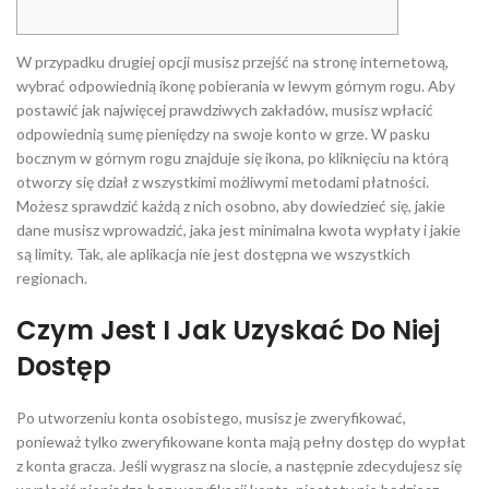
W przypadku drugiej opcji musisz przejść na stronę internetową,
wybrać odpowiednią ikonę pobierania w lewym górnym rogu. Aby
postawić jak najwięcej prawdziwych zakładów, musisz wpłacić
odpowiednią sumę pieniędzy na swoje konto w grze. W pasku
bocznym w górnym rogu znajduje się ikona, po kliknięciu na którą
otworzy się dział z wszystkimi możliwymi metodami płatności.
Możesz sprawdzić każdą z nich osobno, aby dowiedzieć się, jakie
dane musisz wprowadzić, jaka jest minimalna kwota wypłaty i jakie
są limity. Tak, ale aplikacja nie jest dostępna we wszystkich
regionach.
Czym Jest I Jak Uzyskać Do Niej
Dostęp
Po utworzeniu konta osobistego, musisz je zweryfikować,
ponieważ tylko zweryfikowane konta mają pełny dostęp do wypłat
z konta gracza. Jeśli wygrasz na slocie, a następnie zdecydujesz się