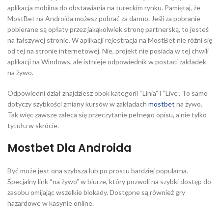
aplikacja mobilna do obstawiania na tureckim rynku. Pamiętaj, że
MostBet na Androida możesz pobrać za darmo. Jeśli za pobranie
pobierane są opłaty przez jakąkolwiek stronę partnerską, to jesteś
na fałszywej stronie. W aplikacji rejestracja na MostBet nie różni się
od tej na stronie internetowej. Nie, projekt nie posiada w tej chwili
aplikacji na Windows, ale istnieje odpowiednik w postaci zakładek
na żywo.
Odpowiedni dział znajdziesz obok kategorii “Linia” i “Live”. To samo
dotyczy szybkości zmiany kursów w zakładach
mostbet
na żywo.
Tak więc zawsze zaleca się przeczytanie pełnego opisu, a nie tylko
tytułu w skrócie.
Mostbet Dla Androida
Być może jest ona szybsza lub po prostu bardziej popularna.
Specjalny link “na żywo” w biurze, który pozwoli na szybki dostęp do
zasobu omijając wszelkie blokady. Dostępne są również gry
hazardowe w kasynie online.