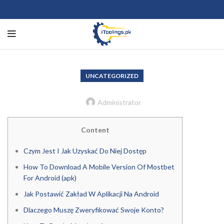
UNCATEGORIZED
Administrator
Content
Czym Jest I Jak Uzyskać Do Niej Dostęp
How To Download A Mobile Version Of Mostbet
For Android (apk)
Jak Postawić Zakład W Aplikacji Na Android
Dlaczego Muszę Zweryfikować Swoje Konto?