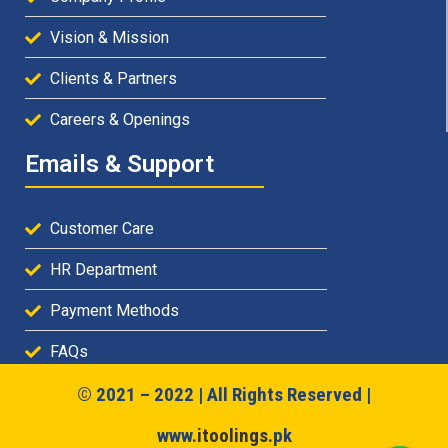
Vision & Mission
Clients & Partners
Careers & Openings
Emails & Support
Customer Care
HR Department
Payment Methods
FAQs
© 2021 – 2022 | All Rights Reserved |
www.
itoolings
.pk