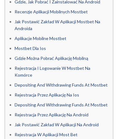
Gdzie, Jak Pobrać I Zainstalować Na Android
Recenzje Aplikacji Mobilnych Mostbet
Jak Postawić Zakład W Aplikacji Mostbet Na
Androida
Aplikacje Mobilne Mostbet
Mostbet Dla Ios
Gdzie Można Pobrać Aplikację Mobilną
Rejestracja I Logowanie W Mostbet Na
Komórce
Depositing And Withdrawing Funds At Mostbet
Rejestracja Przez Aplikację Na Ios
Depositing And Withdrawing Funds At Mostbet
Rejestracja Przez Aplikację Na Android
Jak Postawić Zakład W Aplikacji Na Android
Rejestracja W Aplikacji Most Bet