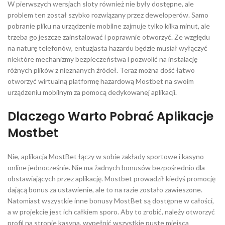
W pierwszych wersjach sloty również nie były dostępne, ale
problem ten został szybko rozwiązany przez deweloperów. Samo
pobranie pliku na urządzenie mobilne zajmuje tylko kilka minut, ale
trzeba go jeszcze zainstalować i poprawnie otworzyć. Ze względu
na naturę telefonów, entuzjasta hazardu będzie musiał wyłączyć
niektóre mechanizmy bezpieczeństwa i pozwolić na instalację
różnych plików z nieznanych źródeł. Teraz można dość łatwo
otworzyć wirtualną platformę hazardową Mostbet na swoim
urządzeniu mobilnym za pomocą dedykowanej aplikacji.
Dlaczego Warto Pobrać Aplikacje
Mostbet
Nie, aplikacja MostBet łączy w sobie zakłady sportowe i kasyno
online jednocześnie. Nie ma żadnych bonusów bezpośrednio dla
obstawiających przez aplikację. Mostbet prowadził kiedyś promocję
dającą bonus za ustawienie, ale to na razie zostało zawieszone.
Natomiast wszystkie inne bonusy MostBet są dostępne w całości,
a w projekcie jest ich całkiem sporo. Aby to zrobić, należy otworzyć
profil na stronie kasyna, wypełnić wszystkie puste miejsca