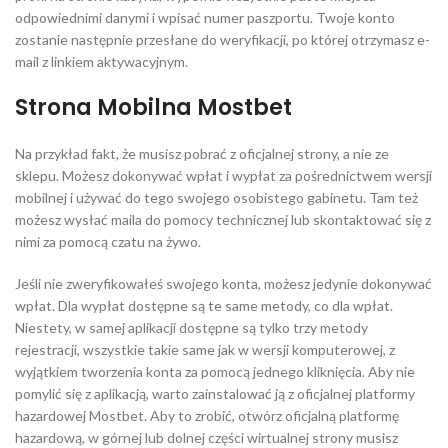
odpowiednimi danymi i wpisać numer paszportu. Twoje konto
zostanie następnie przesłane do weryfikacji, po której otrzymasz e-
mail z linkiem aktywacyjnym.
Strona Mobilna Mostbet
Na przykład fakt, że musisz pobrać z oficjalnej strony, a nie ze
sklepu. Możesz dokonywać wpłat i wypłat za pośrednictwem wersji
mobilnej i używać do tego swojego osobistego gabinetu. Tam też
możesz wysłać maila do pomocy technicznej lub skontaktować się z
nimi za pomocą czatu na żywo.
Jeśli nie zweryfikowałeś swojego konta, możesz jedynie dokonywać
wpłat. Dla wypłat dostępne są te same metody, co dla wpłat.
Niestety, w samej aplikacji dostępne są tylko trzy metody
rejestracji, wszystkie takie same jak w wersji komputerowej, z
wyjątkiem tworzenia konta za pomocą jednego kliknięcia. Aby nie
pomylić się z aplikacją, warto zainstalować ją z oficjalnej platformy
hazardowej Mostbet. Aby to zrobić, otwórz oficjalną platformę
hazardową, w górnej lub dolnej części wirtualnej strony musisz