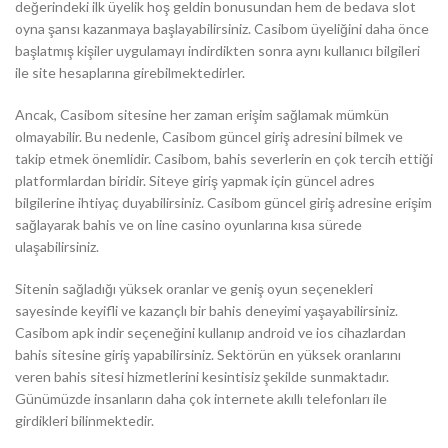
değerindeki ilk üyelik hoş geldin bonusundan hem de bedava slot
oyna şansı kazanmaya başlayabilirsiniz. Casibom üyeliğini daha önce
başlatmış kişiler uygulamayı indirdikten sonra aynı kullanıcı bilgileri
ile site hesaplarına girebilmektedirler.
Ancak, Casibom sitesine her zaman erişim sağlamak mümkün
olmayabilir. Bu nedenle, Casibom güncel giriş adresini bilmek ve
takip etmek önemlidir. Casibom, bahis severlerin en çok tercih ettiği
platformlardan biridir. Siteye giriş yapmak için güncel adres
bilgilerine ihtiyaç duyabilirsiniz. Casibom güncel giriş adresine erişim
sağlayarak bahis ve on line casino oyunlarına kısa sürede
ulaşabilirsiniz.
Sitenin sağladığı yüksek oranlar ve geniş oyun seçenekleri
sayesinde keyifli ve kazançlı bir bahis deneyimi yaşayabilirsiniz.
Casibom apk indir seçeneğini kullanıp android ve ios cihazlardan
bahis sitesine giriş yapabilirsiniz. Sektörün en yüksek oranlarını
veren bahis sitesi hizmetlerini kesintisiz şekilde sunmaktadır.
Günümüzde insanların daha çok internete akıllı telefonları ile
girdikleri bilinmektedir.