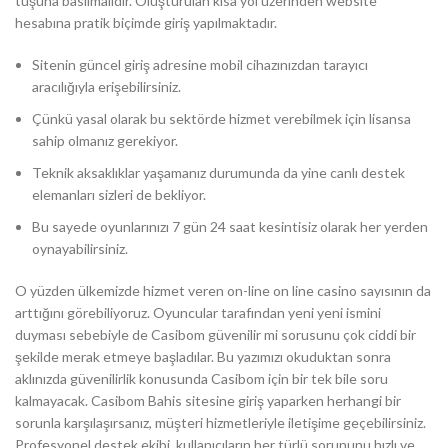
tuşuna basılmalıdır. Oluşturulan kısa yol üzerinden website
hesabına pratik biçimde giriş yapılmaktadır.
Sitenin güncel giriş adresine mobil cihazınızdan tarayıcı
aracılığıyla erişebilirsiniz.
Çünkü yasal olarak bu sektörde hizmet verebilmek için lisansa
sahip olmanız gerekiyor.
Teknik aksaklıklar yaşamanız durumunda da yine canlı destek
elemanları sizleri de bekliyor.
Bu sayede oyunlarınızı 7 gün 24 saat kesintisiz olarak her yerden
oynayabilirsiniz.
O yüzden ülkemizde hizmet veren on-line on line casino sayısının da
arttığını görebiliyoruz. Oyuncular tarafından yeni yeni ismini
duyması sebebiyle de Casibom güvenilir mi sorusunu çok ciddi bir
şekilde merak etmeye başladılar. Bu yazımızı okuduktan sonra
aklınızda güvenilirlik konusunda Casibom için bir tek bile soru
kalmayacak. Casibom Bahis sitesine giriş yaparken herhangi bir
sorunla karşılaşırsanız, müşteri hizmetleriyle iletişime geçebilirsiniz.
Profesyonel destek ekibi, kullanıcıların her türlü sorununu hızlı ve