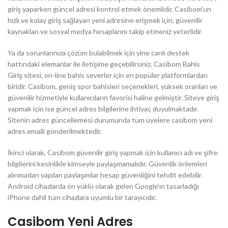
giriş yaparken güncel adresi kontrol etmek önemlidir. Casibom’un
hızlı ve kolay giriş sağlayan yeni adresine erişmek için, güvenilir
kaynakları ve sosyal medya hesaplarını takip etmeniz yeterlidir.
Ya da sorunlarınıza çözüm bulabilmek için yine canlı destek
hattındaki elemanlar ile iletişime geçebilirsiniz. Casibom Bahis
Giriş sitesi, on-line bahis severler için en popüler platformlardan
biridir. Casibom, geniş spor bahisleri seçenekleri, yüksek oranları ve
güvenilir hizmetiyle kullanıcıların favorisi haline gelmiştir. Siteye giriş
yapmak için ise güncel adres bilgilerine ihtiyaç duyulmaktadır.
Sitenin adres güncellemesi durumunda tüm üyelere casibom yeni
adres emaili gönderilmektedir.
İkinci olarak, Casibom güvenilir giriş yapmak için kullanıcı adı ve şifre
bilgilerini kesinlikle kimseyle paylaşmamalıdır. Güvenlik önlemleri
alınmadan yapılan paylaşımlar hesap güvenliğini tehdit edebilir.
Android cihazlarda ön yüklü olarak gelen Google’ın tasarladığı
iPhone dahil tüm cihazlara uyumlu bir tarayıcıdır.
Casibom Yeni Adres