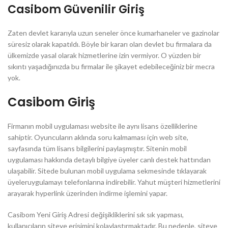
Casibom Güvenilir Giriş
Zaten devlet kararıyla uzun seneler önce kumarhaneler ve gazinolar
süresiz olarak kapatıldı. Böyle bir kararı olan devlet bu firmalara da
ülkemizde yasal olarak hizmetlerine izin vermiyor. O yüzden bir
sıkıntı yaşadığınızda bu firmalar ile şikayet edebileceğiniz bir mecra
yok.
Casibom Giriş
Firmanın mobil uygulaması website ile aynı lisans özelliklerine
sahiptir. Oyuncuların aklında soru kalmaması için web site,
sayfasında tüm lisans bilgilerini paylaşmıştır. Sitenin mobil
uygulaması hakkında detaylı bilgiye üyeler canlı destek hattından
ulaşabilir. Sitede bulunan mobil uygulama sekmesinde tıklayarak
üyeleruygulamayı telefonlarına indirebilir. Yahut müşteri hizmetlerini
arayarak hyperlink üzerinden indirme işlemini yapar.
Casibom Yeni Giriş Adresi değişikliklerini sık sık yapması,
kullanıcıların siteye erişimini kolaylaştırmaktadır. Bu nedenle, siteye