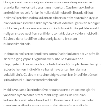
Dünyaca ünlü servis sağlayıcılarının oyunlarını dünyanın en üst
standartları ve kaliteli oynamanız mümkün. Casibom apk bütün
android ve ios telefonlar ile kullanılabilmektedir. Burada dikkat
edilmesi gereken nokta kullanılan cihazın işletim sistemine uygun
olan yazılımın indirilmesidir. Ayrıca dikkat edilmesi gereken bir diğer
nokta ise yazılımın son sürümünün indirilmesidir. Bu şekilde sürekli
gelişen siteye getirilen yenilikler otomatik olarak yüklenmektedir.
Böylece daha keyifli ve daha geniş kazanç fırsatları
bulunabilmektedir.
İndirme işlemi gerçekleştikten sonra üyeler kullanıcı adı ve şifre ile
sisteme giriş yapar. Uygulama web site ile aynı kalitede
olup,üyelerin kısa zamanda çok fazla kullandığı bir platform olmuştur.
Sizlerde hemen indirebilir ve bahsi hayatınızın her alanına
sokabilirsiniz. Casibom sitesine giriş yapmak için öncelikle güncel
giriş adresini bulmanız gerekmektedir.
Mobil uygulama üzerinden üyeler para yatırma ve çekme işlerini
yapabilir. Ayrıca bahis sitesi mobil uygulaması ile üye olan
kullanıcılara website a hundred TL Bonus verir. Casibom mobil
uygulaması sitenin zaman zaman takıldığı erişim engelinden