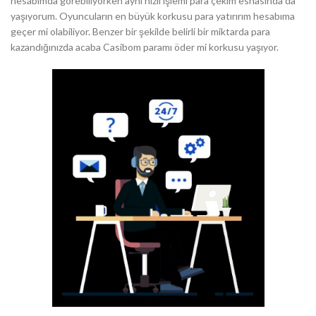
hesabımda görebiliyorken aynı hızlı işlemi para çekim esnasında da
yaşıyorum. Oyuncuların en büyük korkusu para yatırırım hesabıma
geçer mi olabiliyor. Benzer bir şekilde belirli bir miktarda para
kazandığınızda acaba Casibom paramı öder mi korkusu yaşıyor.