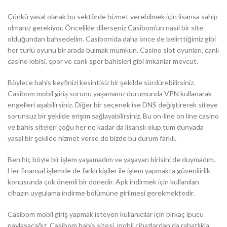
Çünkü yasal olarak bu sektörde hizmet verebilmek için lisansa sahip
olmanız gerekiyor. Öncelikle dilerseniz Casibom’un nasıl bir site
olduğundan bahsedelim. Casibom’da daha önce de belirttiğimiz gibi
her türlü oyunu bir arada bulmak mümkün. Casino slot oyunları, canlı
casino lobisi, spor ve canlı spor bahisleri gibi imkanlar mevcut.
Böylece bahis keyfinizi kesintisiz bir şekilde sürdürebilirsiniz.
Casibom mobil giriş sorunu yaşamanız durumunda VPN kullanarak
engelleri aşabilirsiniz. Diğer bir seçenek ise DNS değiştirerek siteye
sorunsuz bir şekilde erişim sağlayabilirsiniz. Bu on-line on line casino
ve bahis siteleri çoğu her ne kadar da lisanslı olup tüm dünyada
yasal bir şekilde hizmet verse de bizde bu durum farklı.
Ben hiç böyle bir işlem yaşamadım ve yaşayan birisini de duymadım.
Her finansal işlemde de farklı kişiler ile işlem yapmakta güvenilirlik
konusunda çok önemli bir donedir. Apk indirmek için kullanılan
cihazın uygulama indirme bölümüne girilmesi gerekmektedir.
Casibom mobil giriş yapmak isteyen kullanıcılar için birkaç ipucu
paylaşacağız. Casibom bahis sitesi, mobil cihazlardan da rahatlıkla