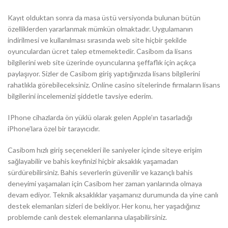
Kayıt olduktan sonra da masa üstü versiyonda bulunan bütün
özelliklerden yararlanmak mümkün olmaktadır. Uygulamanın
indirilmesi ve kullanılması sırasında web site hiçbir şekilde
oyunculardan ücret talep etmemektedir. Casibom da lisans
bilgilerini web site üzerinde oyuncularına şeffaflık için açıkça
paylaşıyor. Sizler de Casibom giriş yaptığınızda lisans bilgilerini
rahatlıkla görebileceksiniz. Online casino sitelerinde firmaların lisans
bilgilerini incelemenizi şiddetle tavsiye ederim.
IPhone cihazlarda ön yüklü olarak gelen Apple’ın tasarladığı
iPhone’lara özel bir tarayıcıdır.
Casibom hızlı giriş seçenekleri ile saniyeler içinde siteye erişim
sağlayabilir ve bahis keyfinizi hiçbir aksaklık yaşamadan
sürdürebilirsiniz. Bahis severlerin güvenilir ve kazançlı bahis
deneyimi yaşamaları için Casibom her zaman yanlarında olmaya
devam ediyor. Teknik aksaklıklar yaşamanız durumunda da yine canlı
destek elemanları sizleri de bekliyor. Her konu, her yaşadığınız
problemde canlı destek elemanlarına ulaşabilirsiniz.