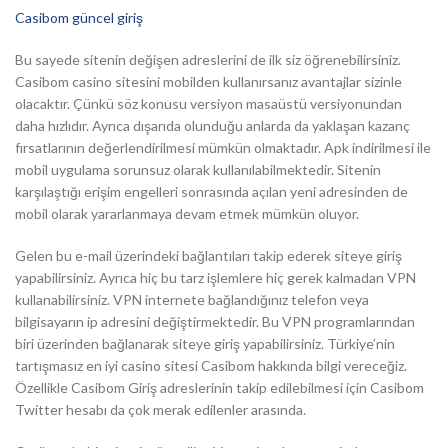
Casibom güncel giriş
Bu sayede sitenin değişen adreslerini de ilk siz öğrenebilirsiniz.
Casibom casino sitesini mobilden kullanırsanız avantajlar sizinle
olacaktır. Çünkü söz konusu versiyon masaüstü versiyonundan
daha hızlıdır. Ayrıca dışarıda olunduğu anlarda da yaklaşan kazanç
fırsatlarının değerlendirilmesi mümkün olmaktadır. Apk indirilmesi ile
mobil uygulama sorunsuz olarak kullanılabilmektedir. Sitenin
karşılaştığı erişim engelleri sonrasında açılan yeni adresinden de
mobil olarak yararlanmaya devam etmek mümkün oluyor.
Gelen bu e-mail üzerindeki bağlantıları takip ederek siteye giriş
yapabilirsiniz. Ayrıca hiç bu tarz işlemlere hiç gerek kalmadan VPN
kullanabilirsiniz. VPN internete bağlandığınız telefon veya
bilgisayarın ip adresini değiştirmektedir. Bu VPN programlarından
biri üzerinden bağlanarak siteye giriş yapabilirsiniz. Türkiye’nin
tartışmasız en iyi casino sitesi Casibom hakkında bilgi vereceğiz.
Özellikle Casibom Giriş adreslerinin takip edilebilmesi için Casibom
Twitter hesabı da çok merak edilenler arasında.