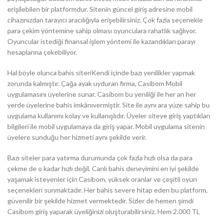
erişilebilen bir platformdur. Sitenin güncel giriş adresine mobil
cihazınızdan tarayıcı aracılığıyla erişebilirsiniz. Çok fazla seçenekle
para çekim yöntemine sahip olması oyunculara rahatlık sağlıyor.
Oyuncular istediği finansal işlem yöntemi ile kazandıkları parayı
hesaplarına çekebiliyor.
Hal böyle olunca bahis siteriKendi içinde bazı yenilikler yapmak
zorunda kalmıştır. Çağa ayak uyduran firma, Casibom Mobil
uygulamasını üyelerine sunar. Casibom bu yeniliği ile her an her
yerde üyelerine bahis imkânıvermiştir. Site ile aynı ara yüze sahip bu
uygulama kullanımı kolay ve kullanışlıdır. Üyeler siteye giriş yaptıkları
bilgileri ile mobil uygulamaya da giriş yapar. Mobil uygulama sitenin
üyelere sunduğu her hizmeti aynı şekilde verir.
Bazı siteler para yatırma durumunda çok fazla hızlı olsa da para
çekme de o kadar hızlı değil. Canlı bahis deneyimini en iyi şekilde
yaşamak isteyenler için Casibom, yüksek oranlar ve çeşitli oyun
seçenekleri sunmaktadır. Her bahis severe hitap eden bu platform,
güvenilir bir şekilde hizmet vermektedir. Sizler de hemen şimdi
Casibom giriş yaparak üyeliğinizi oluşturabilirsiniz. Hem 2.000 TL