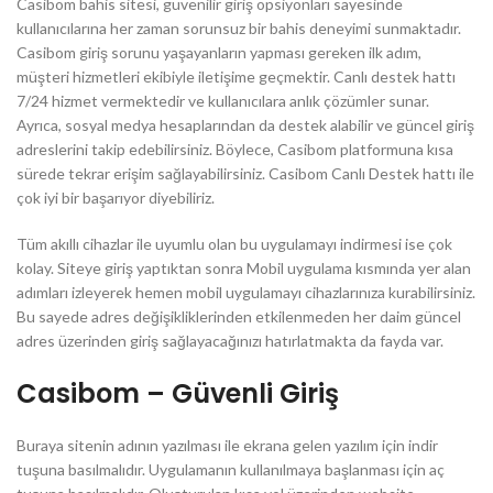
Casibom bahis sitesi, güvenilir giriş opsiyonları sayesinde
kullanıcılarına her zaman sorunsuz bir bahis deneyimi sunmaktadır.
Casibom giriş sorunu yaşayanların yapması gereken ilk adım,
müşteri hizmetleri ekibiyle iletişime geçmektir. Canlı destek hattı
7/24 hizmet vermektedir ve kullanıcılara anlık çözümler sunar.
Ayrıca, sosyal medya hesaplarından da destek alabilir ve güncel giriş
adreslerini takip edebilirsiniz. Böylece, Casibom platformuna kısa
sürede tekrar erişim sağlayabilirsiniz. Casibom Canlı Destek hattı ile
çok iyi bir başarıyor diyebiliriz.
Tüm akıllı cihazlar ile uyumlu olan bu uygulamayı indirmesi ise çok
kolay. Siteye giriş yaptıktan sonra Mobil uygulama kısmında yer alan
adımları izleyerek hemen mobil uygulamayı cihazlarınıza kurabilirsiniz.
Bu sayede adres değişikliklerinden etkilenmeden her daim güncel
adres üzerinden giriş sağlayacağınızı hatırlatmakta da fayda var.
Casibom – Güvenli Giriş
Buraya sitenin adının yazılması ile ekrana gelen yazılım için indir
tuşuna basılmalıdır. Uygulamanın kullanılmaya başlanması için aç