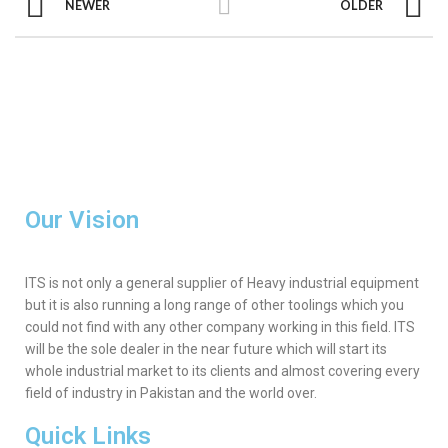
NEWER
OLDER
Our Vision
ITS is not only a general supplier of Heavy industrial equipment
but it is also running a long range of other toolings which you
could not find with any other company working in this field. ITS
will be the sole dealer in the near future which will start its
whole industrial market to its clients and almost covering every
field of industry in Pakistan and the world over.
Quick Links