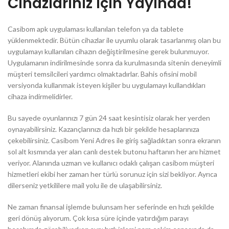
Cihazlarınız Için Yayında!
Casibom apk uygulaması kullanılan telefon ya da tablete
yüklenmektedir. Bütün cihazlar ile uyumlu olarak tasarlanmış olan bu
uygulamayı kullanılan cihazın değiştirilmesine gerek bulunmuyor.
Uygulamanın indirilmesinde sonra da kurulmasında sitenin deneyimli
müşteri temsilcileri yardımcı olmaktadırlar. Bahis ofisini mobil
versiyonda kullanmak isteyen kişiler bu uygulamayı kullandıkları
cihaza indirmelidirler.
Bu sayede oyunlarınızı 7 gün 24 saat kesintisiz olarak her yerden
oynayabilirsiniz. Kazançlarınızı da hızlı bir şekilde hesaplarınıza
çekebilirsiniz. Casibom Yeni Adres ile giriş sağladıktan sonra ekranın
sol alt kısmında yer alan canlı destek butonu haftanın her anı hizmet
veriyor. Alanında uzman ve kullanıcı odaklı çalışan casibom müşteri
hizmetleri ekibi her zaman her türlü sorunuz için sizi bekliyor. Ayrıca
dilerseniz yetkililere mail yolu ile de ulaşabilirsiniz.
Ne zaman finansal işlemde bulunsam her seferinde en hızlı şekilde
geri dönüş alıyorum. Çok kısa süre içinde yatırdığım parayı