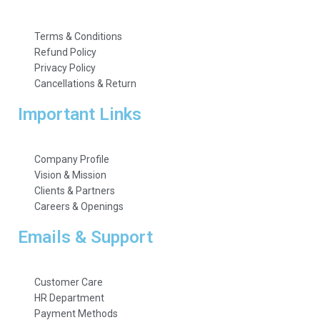
Terms & Conditions
Refund Policy
Privacy Policy
Cancellations & Return
Important Links
Company Profile
Vision & Mission
Clients & Partners
Careers & Openings
Emails & Support
Customer Care
HR Department
Payment Methods