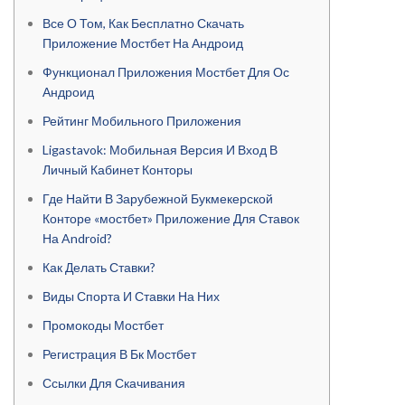
Все О Том, Как Бесплатно Скачать
Приложение Мостбет На Андроид
Функционал Приложения Мостбет Для Ос
Андроид
Рейтинг Мобильного Приложения
Ligastavok: Мобильная Версия И Вход В
Личный Кабинет Конторы
Где Найти В Зарубежной Букмекерской
Конторе «мостбет» Приложение Для Ставок
На Android?
Как Делать Ставки?
Виды Спорта И Ставки На Них
Промокоды Мостбет
Регистрация В Бк Мостбет
Ссылки Для Скачивания