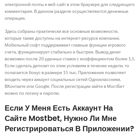
электронной почты и веб-сайт в этом браузере для следующего
комментария. В данном разделе осуществляются денежные
операции.
Здесь собраны практически все основные возможности,
которые также доступны на интернет-ресурсе компании.
Мобильный софт поддерживает главные функции игрового
счета, функционирует стабильно и быстрее. Вывод денег
возможен после 20 удачных ставок с коэффициентом более 1,5.
Если сделать депозит по этим условиям в течение недели, то
полагается бонус в размере 15 тыс. Приложение позволяет
входить через аккаунт социальных сетей Одноклассники,
ВКонтакте или Google. После регистрации зайти в МостБет
можно по логину и паролю.
Если У Меня Есть Аккаунт На
Сайте Mostbet, Нужно Ли Мне
Регистрироваться В Приложении?