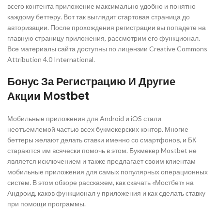
всего контента приложение максимально удобно и понятно
каждому беттеру. Вот так выглядит стартовая страница до
авторизации. После прохождения регистрации вы попадете на
главную страницу приложения, рассмотрим его функционал.
Все материалы сайта доступны по лицензии Creative Commons
Attribution 4.0 International.
Бонус За Регистрацию И Другие
Акции Mostbet
Мобильные приложения для Android и iOS стали
неотъемлемой частью всех букмекерских контор. Многие
беттеры желают делать ставки именно со смартфонов, и БК
стараются им всячески помочь в этом. Букмекер Mostbet не
является исключением и также предлагает своим клиентам
мобильные приложения для самых популярных операционных
систем. В этом обзоре расскажем, как скачать «Мостбет» на
Андроид, каков функционал у приложения и как сделать ставку
при помощи программы.