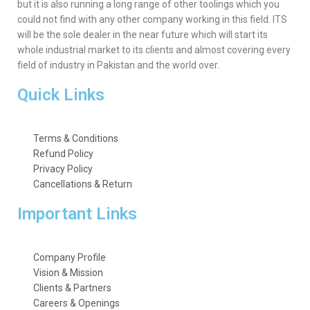
but it is also running a long range of other toolings which you
could not find with any other company working in this field. ITS
will be the sole dealer in the near future which will start its
whole industrial market to its clients and almost covering every
field of industry in Pakistan and the world over.
Quick Links
Terms & Conditions
Refund Policy
Privacy Policy
Cancellations & Return
Important Links
Company Profile
Vision & Mission
Clients & Partners
Careers & Openings