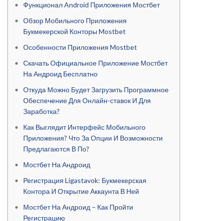
Функционал Android Приложения Мостбет
Обзор Мобильного Приложения
Букмекерской Конторы Mostbet
Особенности Приложения Mostbet
Скачать Официальное Приложение Мостбет
На Андроид Бесплатно
Откуда Можно Будет Загрузить Программное
Обеспечение Для Онлайн-ставок И Для
Заработка?
Как Выглядит Интерфейс Мобильного
Приложения? Что За Опции И Возможности
Предлагаются В По?
Мостбет На Андроид
Регистрация Ligastavok: Букмекерская
Контора И Открытие Аккаунта В Ней
Мостбет На Андроид – Как Пройти
Регистрацию