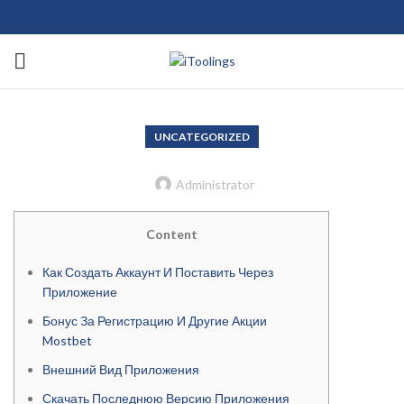
UNCATEGORIZED
Administrator
Content
Как Создать Аккаунт И Поставить Через
Приложение
Бонус За Регистрацию И Другие Акции
Mostbet
Внешний Вид Приложения
Скачать Последнюю Версию Приложения