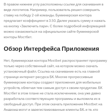
В правом нижнем углу расположены ссылки для скачивания в
виде логотипов. Например, пользователь решил совершить
ставку на победу 2-ой команды. Букмекерская контора
предлагает коэффициент в 3.50. Далее указать сумму и нажать
на кнопку «Заключить пари». С более подробной информацией
можно ознакомиться на официальном сайте букмекерской
конторы Мостбет.
Обзор Интерфейса Приложения
Нет, букмекерская контора Mostbet распространяет программу
только через собственный сайт, на котором можно скачать
установочный файл. Ссылка на скачивание есть на главной
странице интернет-ресурса БК. Многие прогрессивные
букмекерские конторы создают приложения для мобильных
устройств, облегчая тем самым доступ к своим продуктам. БК
Мостбет в этом плане не стала исключением, она уже давно
разработала соответствующие программы и выложила их в
свободный доступ. При этом скачать приложение Mostbet на
Андроид могут и зарегистрированные клиенты БК, и те, кто