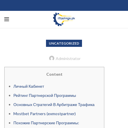
UNCATEGORIZED
Administrator
Content
Личный Кабинет
Рейтинг Партнерской Программы
Основных Стратегий В Арбитраже Трафика
Mostbet Partners (exmostpartner)
Похожие Партнерские Программы: