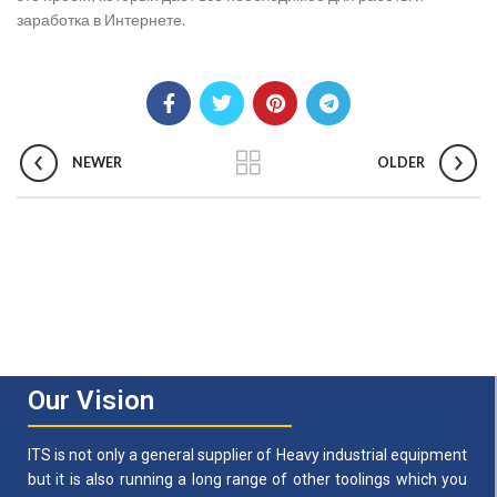
заработка в Интернете.
NEWER
OLDER
Our Vision
ITS is not only a general supplier of Heavy industrial equipment
but it is also running a long range of other toolings which you