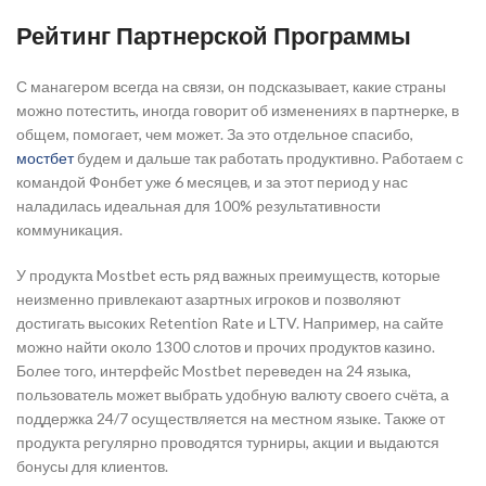
Рейтинг Партнерской Программы
С манагером всегда на связи, он подсказывает, какие страны
можно потестить, иногда говорит об изменениях в партнерке, в
общем, помогает, чем может. За это отдельное спасибо,
мостбет
будем и дальше так работать продуктивно. Работаем с
командой Фонбет уже 6 месяцев, и за этот период у нас
наладилась идеальная для 100% результативности
коммуникация.
У продукта Mostbet есть ряд важных преимуществ, которые
неизменно привлекают азартных игроков и позволяют
достигать высоких Retention Rate и LTV. Например, на сайте
можно найти около 1300 слотов и прочих продуктов казино.
Более того, интерфейс Mostbet переведен на 24 языка,
пользователь может выбрать удобную валюту своего счёта, а
поддержка 24/7 осуществляется на местном языке. Также от
продукта регулярно проводятся турниры, акции и выдаются
бонусы для клиентов.