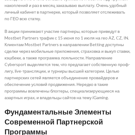
накоплений и раз в месяц заказываю выплату. Очень удобный
личный кабинет в партнерке, который позволяет отслеживать
по ГЕО всю статку.
В акции принимают участие партнеры, которые приведут в
Mostbet Partners трафик с 15 июня по 1 июля на гео AZ, CZ, IN.
Клиентам Mostbet Partners в направлении Betting доступны
сделки через мобильные приложения, страховка и выкуп ставки,
кэшбеки, а также программа лояльности. Направление
Cybersport выделяется тем, что предлагает собственную проф-
лигу, live-трансляции, и турниры высшей категории. Целью
партнерских сетей является объединение провайдеров и
обеспечение условий продвижения. Нередко в такие
программы вовлечены блоггеры, специализирующиеся на
азартных играх, и владельцы сайтов на тему iGaming.
Фундаментальные Элементы
Современной Партнерской
Программы