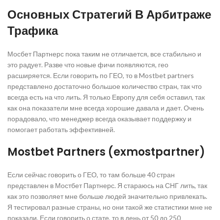
Основных Стратегий В Арбитраже
Трафика
Мосбет Партнерс пока таким не отличается, все стабильно и
это радует. Разве что новые фичи появляются, гео
расширяется. Если говорить по ГЕО, то в Mostbet partners
представлено достаточно большое количество стран, так что
всегда есть на что лить. Я только Европу для себя оставил, так
как она показатели мне всегда хорошие давала и дает. Очень
порадовало, что менеджер всегда оказывает поддержку и
помогает работать эффективней.
Mostbet Partners (exmostpartner)
Если сейчас говорить о ГЕО, то там больше 40 стран
представлен в Мостбет Партнерс. Я стараюсь на СНГ лить, так
как это позволяет мне больше людей значительно привлекать.
Я тестировал разные страны, но они такой же статистики мне не
показали. Если говорить о стате, то в день от 50 до 250