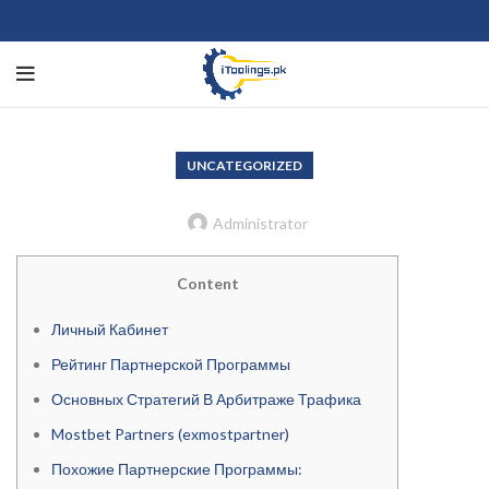
UNCATEGORIZED
Administrator
Content
Личный Кабинет
Рейтинг Партнерской Программы
Основных Стратегий В Арбитраже Трафика
Mostbet Partners (exmostpartner)
Похожие Партнерские Программы: