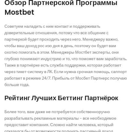
Обзор Партнерской Программы
Mostbet
Советуем наладить с ним контакт и поддерживать
доверительные отношения, потому что все общение с
партнеркой будет проходить через него. Менеджеру важно,
чтобы ваш доход рос изо дня в день, поэтому он будет вам
охотно помогать в этом. Менеджеры Мостбет эксперты, они
глубоко понимают индустрию и то, что поможет вам заработать.
Также в партнёрке есть служба поддержки, которая работает
через тикет-систему в ЛК. Если нужна срочная помощь, саппорт
работает в режиме 24/7. Прибыль от Мосбет Партнерс получаю
больше года.
Рейтинг Лучших Беттинг Партнёрок
Более того, вам даже не потребуется собственноручно
разрабатывать рекламные материалы – все необходимое
предоставит компания. Сложно найти человека, который
отказался бы от возможности получать пассивный доход.