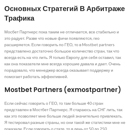
Основных Стратегий В Арбитраже
Трафика
Мосбет Партнерс пока таким не отличается, все стабильно и
это радует. Разве что новые фичи появляются, гео
расширяется. Если говорить по ГЕО, то в Mostbet partners
представлено достаточно большое количество стран, так что
всегда есть на что лить. Я только Европу для себя оставил, так
как она показатели мне всегда хорошие давала и дает. Очень
порадовало, что менеджер всегда оказывает поддержку и
помогает работать эффективней.
Mostbet Partners (exmostpartner)
Если сейчас говорить о ГЕО, то там больше 40 стран
представлен в Мостбет Партнерс. Я стараюсь на СНГ лить, так
как это позволяет мне больше людей значительно привлекать.
Я тестировал разные страны, но они такой же статистики мне не
показали. Если говорить о стате, то в день от 50 до 250