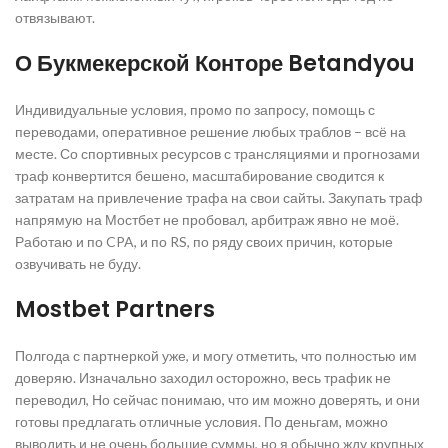
отвязывают.
О Букмекерской Конторе Betandyou
Индивидуальные условия, промо по запросу, помощь с
переводами, оперативное решение любых траблов – всё на
месте. Со спортивных ресурсов с трансляциями и прогнозами
траф конвертится бешено, масштабирование сводится к
затратам на привлечение трафа на свои сайты. Закупать траф
напрямую на Мостбет не пробовал, арбитраж явно не моё.
Работаю и по CPA, и по RS, по ряду своих причин, которые
озвучивать не буду.
Mostbet Partners
Полгода с партнеркой уже, и могу отметить, что полностью им
доверяю. Изначально заходил осторожно, весь трафик не
переводил, Но сейчас понимаю, что им можно доверять, и они
готовы предлагать отличные условия. По деньгам, можно
выводить и не очень большие суммы, но я обычно жду крупных