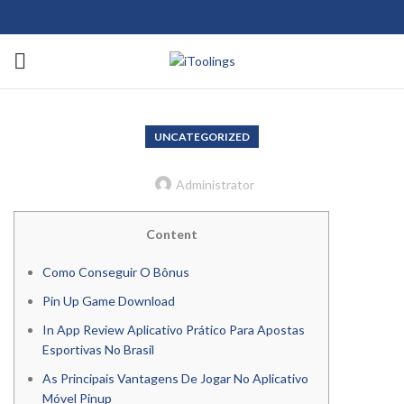
UNCATEGORIZED
Administrator
Content
Como Conseguir O Bônus
Pin Up Game Download
In App Review Aplicativo Prático Para Apostas
Esportivas No Brasil
As Principais Vantagens De Jogar No Aplicativo
Móvel Pinup