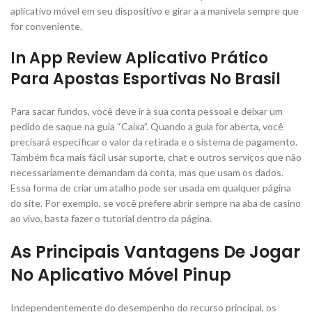
aplicativo móvel em seu dispositivo e girar a a manivela sempre que
for conveniente.
In App Review Aplicativo Prático
Para Apostas Esportivas No Brasil
Para sacar fundos, você deve ir à sua conta pessoal e deixar um
pedido de saque na guia “Caixa”. Quando a guia for aberta, você
precisará especificar o valor da retirada e o sistema de pagamento.
Também fica mais fácil usar suporte, chat e outros serviços que não
necessariamente demandam da conta, mas que usam os dados.
Essa forma de criar um atalho pode ser usada em qualquer página
do site. Por exemplo, se você prefere abrir sempre na aba de casino
ao vivo, basta fazer o tutorial dentro da página.
As Principais Vantagens De Jogar
No Aplicativo Móvel Pinup
Independentemente do desempenho do recurso principal, os