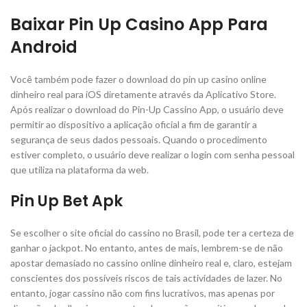
Baixar Pin Up Casino App Para
Android
Você também pode fazer o download do pin up casino online
dinheiro real para iOS diretamente através da Aplicativo Store.
Após realizar o download do Pin-Up Cassino App, o usuário deve
permitir ao dispositivo a aplicação oficial a fim de garantir a
segurança de seus dados pessoais. Quando o procedimento
estiver completo, o usuário deve realizar o login com senha pessoal
que utiliza na plataforma da web.
Pin Up Bet Apk
Se escolher o site oficial do cassino no Brasil, pode ter a certeza de
ganhar o jackpot. No entanto, antes de mais, lembrem-se de não
apostar demasiado no cassino online dinheiro real e, claro, estejam
conscientes dos possíveis riscos de tais actividades de lazer. No
entanto, jogar cassino não com fins lucrativos, mas apenas por