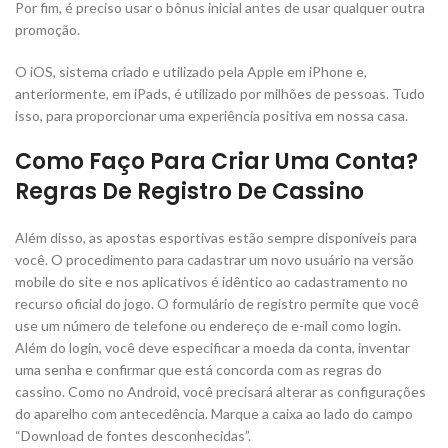
Por fim, é preciso usar o bônus inicial antes de usar qualquer outra
promoção.
O iOS, sistema criado e utilizado pela Apple em iPhone e,
anteriormente, em iPads, é utilizado por milhões de pessoas. Tudo
isso, para proporcionar uma experiência positiva em nossa casa.
Como Faço Para Criar Uma Conta?
Regras De Registro De Cassino
Além disso, as apostas esportivas estão sempre disponíveis para
você. O procedimento para cadastrar um novo usuário na versão
mobile do site e nos aplicativos é idêntico ao cadastramento no
recurso oficial do jogo. O formulário de registro permite que você
use um número de telefone ou endereço de e-mail como login.
Além do login, você deve especificar a moeda da conta, inventar
uma senha e confirmar que está concorda com as regras do
cassino. Como no Android, você precisará alterar as configurações
do aparelho com antecedência. Marque a caixa ao lado do campo
“Download de fontes desconhecidas”.