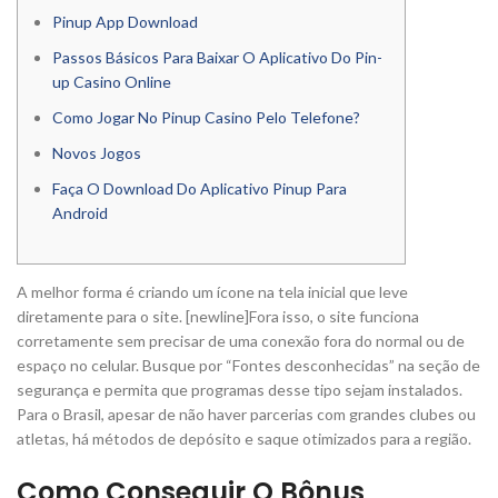
Pinup App Download
Passos Básicos Para Baixar O Aplicativo Do Pin-
up Casino Online
Como Jogar No Pinup Casino Pelo Telefone?
Novos Jogos
Faça O Download Do Aplicativo Pinup Para
Android
A melhor forma é criando um ícone na tela inicial que leve
diretamente para o site. [newline]Fora isso, o site funciona
corretamente sem precisar de uma conexão fora do normal ou de
espaço no celular. Busque por “Fontes desconhecidas” na seção de
segurança e permita que programas desse tipo sejam instalados.
Para o Brasil, apesar de não haver parcerias com grandes clubes ou
atletas, há métodos de depósito e saque otimizados para a região.
Como Conseguir O Bônus