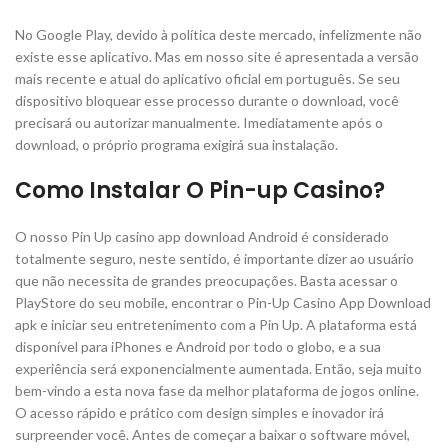
No Google Play, devido à política deste mercado, infelizmente não
existe esse aplicativo. Mas em nosso site é apresentada a versão
mais recente e atual do aplicativo oficial em português. Se seu
dispositivo bloquear esse processo durante o download, você
precisará ou autorizar manualmente. Imediatamente após o
download, o próprio programa exigirá sua instalação.
Como Instalar O Pin-up Casino?
O nosso Pin Up casino app download Android é considerado
totalmente seguro, neste sentido, é importante dizer ao usuário
que não necessita de grandes preocupações. Basta acessar o
PlayStore do seu mobile, encontrar o Pin-Up Casino App Download
apk e iniciar seu entretenimento com a Pin Up. A plataforma está
disponível para iPhones e Android por todo o globo, e a sua
experiência será exponencialmente aumentada. Então, seja muito
bem-vindo a esta nova fase da melhor plataforma de jogos online.
O acesso rápido e prático com design simples e inovador irá
surpreender você. Antes de começar a baixar o software móvel,