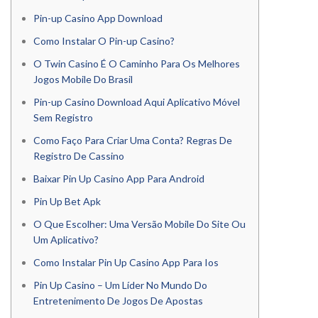
Pin-up Casino App Download
Como Instalar O Pin-up Casino?
O Twin Casino É O Caminho Para Os Melhores
Jogos Mobile Do Brasil
Pin-up Casino Download Aqui Aplicativo Móvel
Sem Registro
Como Faço Para Criar Uma Conta? Regras De
Registro De Cassino
Baixar Pin Up Casino App Para Android
Pin Up Bet Apk
O Que Escolher: Uma Versão Mobile Do Site Ou
Um Aplicativo?
Como Instalar Pin Up Casino App Para Ios
Pin Up Casino – Um Líder No Mundo Do
Entretenimento De Jogos De Apostas