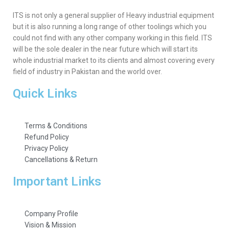
ITS is not only a general supplier of Heavy industrial equipment
but it is also running a long range of other toolings which you
could not find with any other company working in this field. ITS
will be the sole dealer in the near future which will start its
whole industrial market to its clients and almost covering every
field of industry in Pakistan and the world over.
Quick Links
Terms & Conditions
Refund Policy
Privacy Policy
Cancellations & Return
Important Links
Company Profile
Vision & Mission