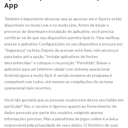
App
Também é importante observar que as apostas em e-Sports estão
disponíveis no modo Live e no modo Line. Antes de iniciar o
processo de download e instalação do aplicativo, você precisa
certificar-se de que seu dispositivo permite fazê-lo. Para verificar,
acesse o aplicativo Configurações no seu dispositivo e procure por
“Segurança” na lista. Depois de acessar este item, role um pouco
para baixo até a opção “Instalar aplicativos de fontes
desconhecidas” e coloque-o na posição “Permitido”. Baixar o
aplicativo para um telefone celular com sistema operacional
Android agora é muito fácil. A versão moderna do programa é
compatível com todos, até mesmo as compilações de sistema
operacional mais recentes.
Você não gostaria que as pessoas soubessem desse seu hobby em
particular? Sim, o cassino é rigoroso quanto ao fornecimento de
dados pessoais por parte dos usuários, exigindo apenas
informações precisas. Mas a plataforma de jogos online é a única
responsável pela privacidade de seus dados. O histórico de suas