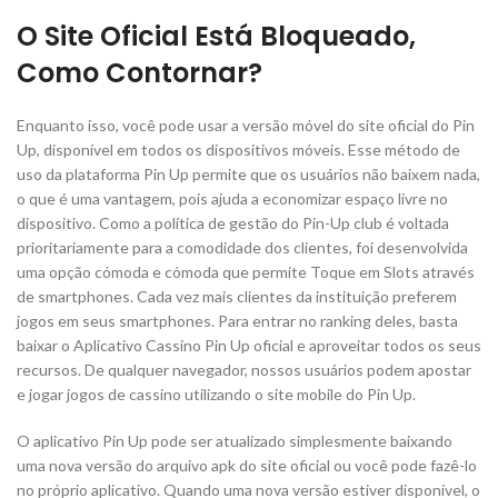
O Site Oficial Está Bloqueado,
Como Contornar?
Enquanto isso, você pode usar a versão móvel do site oficial do Pin
Up, disponível em todos os dispositivos móveis. Esse método de
uso da plataforma Pin Up permite que os usuários não baixem nada,
o que é uma vantagem, pois ajuda a economizar espaço livre no
dispositivo. Como a política de gestão do Pin-Up club é voltada
prioritariamente para a comodidade dos clientes, foi desenvolvida
uma opção cómoda e cómoda que permite Toque em Slots através
de smartphones. Cada vez mais clientes da instituição preferem
jogos em seus smartphones. Para entrar no ranking deles, basta
baixar o Aplicativo Cassino Pin Up oficial e aproveitar todos os seus
recursos. De qualquer navegador, nossos usuários podem apostar
e jogar jogos de cassino utilizando o site mobile do Pin Up.
O aplicativo Pin Up pode ser atualizado simplesmente baixando
uma nova versão do arquivo apk do site oficial ou você pode fazê-lo
no próprio aplicativo. Quando uma nova versão estiver disponível, o