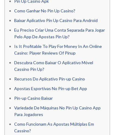
Pin Up Casino Apk
Como Ganhar No Pin Up Casino?
Baixar Aplicativo Pin Up Casino Para Android
Eu Preciso Criar Uma Conta Separada Para Jogar
Pelo App De Apostas Pin Up?
Is It Profitable To Play For Money In An Online
Casino: Player Reviews Of Pinup
Descubra Como Baixar O Aplicativo Móvel
Cassino Pin Up?
Recursos Do Aplicativo Pin-up Casino
Apostas Esportivas No Pin-up Bet App
Pin-up Casino Baixar
Variedade De Máquinas No Pin Up Casino App
Para Jogadores
Como Funcionam As Apostas Múltiplas Em
Cassino?