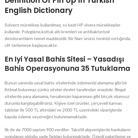
Definition Of Pin Up In Turkish
English Dictionary
Solvent mürekkep kullanılmaz, su bazlı HP vivera mürekkepler
kullanılır. Polygiene,koltuk altı kremleri ve antibakteriyel
deodorantların temel maddesidir. Bir Narr ürünü teninizi ısıttığında,
cilt terlemeye başlayacaktır.
En Iyi Yasal Bahis Sitesi – Yasadışı
Bahis Operasyonuna 35 Tutuklama
Bunun yanında yasal bahis sitelerinde ödemenizi alamama gibi bir
ihtimal bulunmaz çünkü siteler devlet tarafından onaylıdır. İllegal
sitelerde para alamama, hesabınızın kapanması gibi birçok olumsuz
durumla karşılaşabilirsiniz. Kişiye özel ürünler, çerçeveli kanvas
tablolar ile 500 TL altındaki ve 2000 TL üzerindeki siparişlerde
kapıda ödeme seçeneğini bulunmamaktadır.
İlk de de 7000 yaptım 900 verdiler. Taksitli alışverişlerde bankaların
uygulamış olduğu vade farkları bulunmaktadır. Özenli paketleme ve