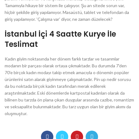
Tamamıyla hikaye bir sistem ile çalışıyor. Şu an sitede sorun var,
hiçbir şekilde giriş yapılamıyor. Masaüstü, tablet ve telefondan da
giriş yapılamıyor. ‘Çalışma var’ diyor, ne zaman düzelecek?
İstanbul İçi̇ 4 Saatte Kurye İle
Tesli̇mat
Kadın giyim noktasında her dönem farklı tarzlar ve tasarımlar
modanın bir parçası olarak ortaya çıkmaktadır. Bu durumda 7’den
70’e birçok kadın modayı takip etmek amacıyla o dönemin popüler
ürünlerini satın alarak giyinmeye çalışmaktadır. Pin up nedir sorusu
da bu noktada birçok kadın tarafından merak edilerek
araştırılmaktadır. Eski dönemlerde kartpostal kadınları olarak da
bilinen bu tarzda ön plana çıkan duygular arasında cazibe, romantizm
ve seksapalite bulunmaktadır. Bu tarz uygun olan bir giyim akımı da
oluşmuştur.