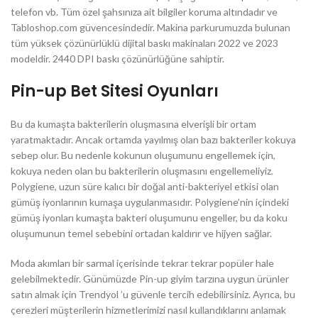
telefon vb. Tüm özel şahsınıza ait bilgiler koruma altındadır ve
Tabloshop.com güvencesindedir. Makina parkurumuzda bulunan
tüm yüksek çözünürlüklü dijital baskı makinaları 2022 ve 2023
modeldir. 2440 DPI baskı çözünürlüğüne sahiptir.
Pin-up Bet Sitesi Oyunları
Bu da kumaşta bakterilerin oluşmasına elverişli bir ortam
yaratmaktadır. Ancak ortamda yayılmış olan bazı bakteriler kokuya
sebep olur. Bu nedenle kokunun oluşumunu engellemek için,
kokuya neden olan bu bakterilerin oluşmasını engellemeliyiz.
Polygiene, uzun süre kalıcı bir doğal anti-bakteriyel etkisi olan
gümüş iyonlarının kumaşa uygulanmasıdır. Polygiene’nin içindeki
gümüş iyonları kumaşta bakteri oluşumunu engeller, bu da koku
oluşumunun temel sebebini ortadan kaldırır ve hijyen sağlar.
Moda akımları bir sarmal içerisinde tekrar tekrar popüler hale
gelebilmektedir. Günümüzde Pin-up giyim tarzına uygun ürünler
satın almak için Trendyol ’u güvenle tercih edebilirsiniz. Ayrıca, bu
çerezleri müşterilerin hizmetlerimizi nasıl kullandıklarını anlamak