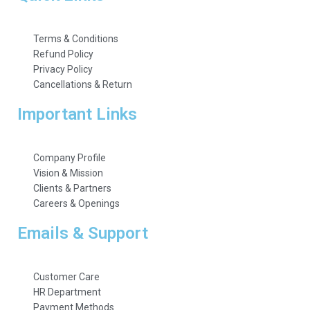
Terms & Conditions
Refund Policy
Privacy Policy
Cancellations & Return
Important Links
Company Profile
Vision & Mission
Clients & Partners
Careers & Openings
Emails & Support
Customer Care
HR Department
Payment Methods