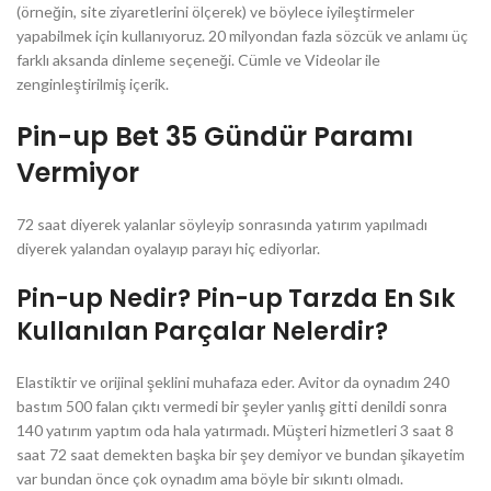
(örneğin, site ziyaretlerini ölçerek) ve böylece iyileştirmeler
yapabilmek için kullanıyoruz. 20 milyondan fazla sözcük ve anlamı üç
farklı aksanda dinleme seçeneği. Cümle ve Videolar ile
zenginleştirilmiş içerik.
Pin-up Bet 35 Gündür Paramı
Vermiyor
72 saat diyerek yalanlar söyleyip sonrasında yatırım yapılmadı
diyerek yalandan oyalayıp parayı hiç ediyorlar.
Pin-up Nedir? Pin-up Tarzda En Sık
Kullanılan Parçalar Nelerdir?
Elastiktir ve orijinal şeklini muhafaza eder. Avitor da oynadım 240
bastım 500 falan çıktı vermedi bir şeyler yanlış gitti denildi sonra
140 yatırım yaptım oda hala yatırmadı. Müşteri hizmetleri 3 saat 8
saat 72 saat demekten başka bir şey demiyor ve bundan şikayetim
var bundan önce çok oynadım ama böyle bir sıkıntı olmadı.