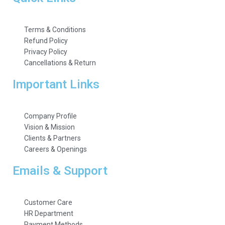
Terms & Conditions
Refund Policy
Privacy Policy
Cancellations & Return
Important Links
Company Profile
Vision & Mission
Clients & Partners
Careers & Openings
Emails & Support
Customer Care
HR Department
Payment Methods