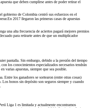
e apuesta que deben cumplirse antes de poder retirar el
 el gobierno de Colombia centró sus esfuerzos en el
erar.En 2017 llegaron las primeras casas de apuestas
nga una alta frecuencia de aciertos pagará mejores premios
ecuado para retirarte antes de que un multiplicador
ier pantalla. Sin embargo, debido a la presión del tiempo
to, con los conocimientos especializados necesarios tendrán
o en varias apuestas, siempre que sea posible.
. Entre los ganadores se sortearon (entre otras cosas)
tipo. Los bonos sin depósito son seguros siempre y cuando
.
Perú Liga 1 es limitada y actualmente encontramos