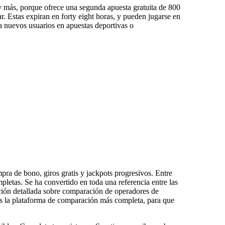
ay más, porque ofrece una segunda apuesta gratuita de 800
r. Estas expiran en forty eight horas, y pueden jugarse en
 nuevos usuarios en apuestas deportivas o
ra de bono, giros gratis y jackpots progresivos. Entre
pletas. Se ha convertido en toda una referencia entre las
ación detallada sobre comparación de operadores de
os la plataforma de comparación más completa, para que