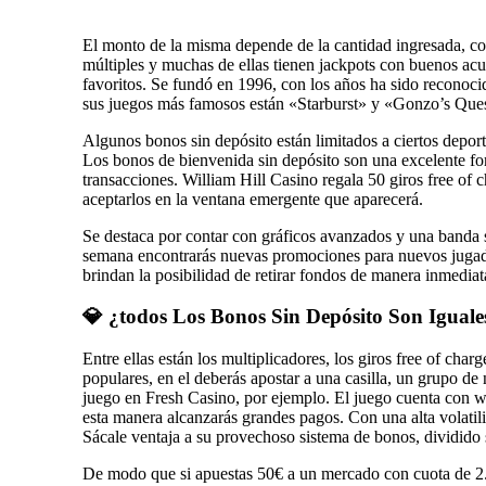
El monto de la misma depende de la cantidad ingresada, co
múltiples y muchas de ellas tienen jackpots con buenos acum
favoritos. Se fundó en 1996, con los años ha sido reconocid
sus juegos más famosos están «Starburst» y «Gonzo’s Quest
Algunos bonos sin depósito están limitados a ciertos depor
Los bonos de bienvenida sin depósito son una excelente form
transacciones. William Hill Casino regala 50 giros free of c
aceptarlos en la ventana emergente que aparecerá.
Se destaca por contar con gráficos avanzados y una banda
semana encontrarás nuevas promociones para nuevos jugador
brindan la posibilidad de retirar fondos de manera inmedia
💎 ¿todos Los Bonos Sin Depósito Son Iguale
Entre ellas están los multiplicadores, los giros free of ch
populares, en el deberás apostar a una casilla, un grupo de
juego en Fresh Casino, por ejemplo. El juego cuenta con w
esta manera alcanzarás grandes pagos. Con una alta volatili
Sácale ventaja a su provechoso sistema de bonos, dividido
De modo que si apuestas 50€ a un mercado con cuota de 2.00