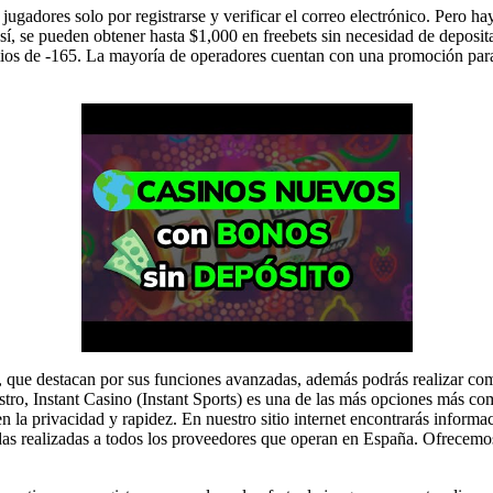
ugadores solo por registrarse y verificar el correo electrónico. Pero h
Así, se pueden obtener hasta $1,000 en freebets sin necesidad de deposita
os de -165. La mayoría de operadores cuentan con una promoción para
 que destacan por sus funciones avanzadas, además podrás realizar comp
istro, Instant Casino (Instant Sports) es una de las más opciones más com
 la privacidad y rapidez. En nuestro sitio internet encontrarás inform
das realizadas a todos los proveedores que operan en España. Ofrecem