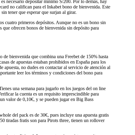
, es necesario depositar mínimo S/200. Por lo demás, hay
ecard no califican para el Inkabet bono de bienvenida. Este
in tener que esperar que surjan al girar.
 los cuatro primeros depósitos. Aunque no es un bono sin
les que ofrecen bonos de bienvenida sin depósito para
ono de bienvenida que combina una Freebet de 150% hasta
 casas de apuestas estaban prohibidos en España para los
e apuesta, no dudes en contactar al servicio de atención al
portante leer los términos y condiciones del bono para
Tienes una semana para jugarlo en los juegos del on line
 la cuenta es un requisito imprescindible para
e un valor de 0,10€, y se pueden jugar en Big Bass
whole del pack es de 30€, pues incluye una apuesta gratis
iradas fratis son para Pirots three, tienen un rollover