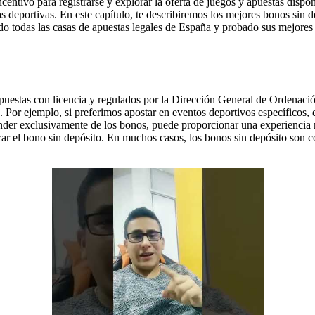
entivo para registrarse y explorar la oferta de juegos y apuestas dispo
s deportivas. En este capítulo, te describiremos los mejores bonos sin 
do todas las casas de apuestas legales de España y probado sus mejores
e apuestas con licencia y regulados por la Dirección General de Orden
a. Por ejemplo, si preferimos apostar en eventos deportivos específicos
ender exclusivamente de los bonos, puede proporcionar una experiencia
tilizar el bono sin depósito. En muchos casos, los bonos sin depósito s