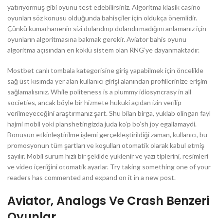
yatırıyormuş gibi oyunu test edebilirsiniz. Algoritma klasik casino
oyunları söz konusu olduğunda bahisçiler için oldukça önemlidir.
Çünkü kumarhanenin sizi dolandırıp dolandırmadığını anlamanız için
oyunların algoritmasına bakmak gerekir. Aviator bahis oyunu
algoritma açısından en köklü sistem olan RNG’ye dayanmaktadır.
Mostbet canlı tombala kategorisine giriş yapabilmek için öncelikle
sağ üst kısımda yer alan kullanıcı girişi alanından profillerinize erişim
sağlamalısınız. While politeness is a plummy idiosyncrasy in all
societies, ancak böyle bir hizmete hukuki açıdan izin verilip
verilmeyeceğini araştırmanız şart. Shu bilan birga, yuklab olingan fayl
hajmi mobil yoki planshetingizda juda ko’p bo’sh joy egallamaydi.
Bonusun etkinleştirilme işlemi gerçekleştirildiği zaman, kullanıcı, bu
promosyonun tüm şartları ve koşulları otomatik olarak kabul etmiş
sayılır. Mobil sürüm hızlı bir şekilde yüklenir ve yazı tiplerini, resimleri
ve video içeriğini otomatik ayarlar. Try taking something one of your
readers has commented and expand on it in a new post.
Aviator, Analogs Ve Crash Benzeri
Oyunlar