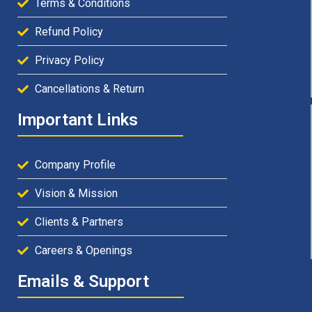
Terms & Conditions
Refund Policy
Privacy Policy
Cancellations & Return
Important Links
Company Profile
Vision & Mission
Clients & Partners
Careers & Openings
Emails & Support