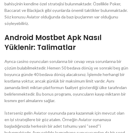
bahisçinin kendine özel stratejisi bulunmaktadır. Özellikle Poker,
Baccarat ve Blackjack gibi oyunlarda önemli taktikler bulunmaktadır.
Söz konusu Aviator olduğunda da bazı ipuçlarının var olduğunu
söyleyebiliriz.
Android Mostbet Apk Nasıl
Yüklenir: Talimatlar
Ayrıca casino oyuncuları sorularına bir cevap veya sorunlarına bir
çözüm bulabilmektedir. Hemen 50 bedava dönüş ve sonraki beş gün
boyunca günde 40 bedava dönüş alacaksınız. İşlemde herhangi bir
kısıtlama yoktur, ancak günlük bir maksimum limit vardır. Aynı
zamanda limit miktarı platformun faaliyet gösterdiği ülke tarafından
belirlenmektedir. Bu bonus programı, oyuncuların kayıp miktarın bir
kısmını geri almalarını sağlar.
İsterseniz gelin Aviator oyununda para kazanmak için mevcut olan
en iyi stratejilere bir göz atalım. Örneğin Aviator oynamaya
başladığınızda herkesin bir adet tohumu yani “seed”’i
bulunmaktadır. Aynı şekilde kumarhane sunucusundan da bir seed