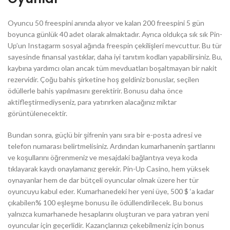
Oyuncu 50 freespini anında alıyor ve kalan 200 freespini 5 gün
boyunca günlük 40 adet olarak almaktadır. Ayrıca oldukça sık sık Pin-
Up’un Instagarm sosyal ağında freespin çekilişleri mevcuttur. Bu tür
sayesinde finansal yastıklar, daha iyi tanıtım kodları yapabilirsiniz. Bu,
kaybına yardımcı olan ancak tüm mevduatları boşaltmayan bir nakit
rezervidir. Çoğu bahis şirketine hoş geldiniz bonuslar, seçilen
ödüllerle bahis yapılmasını gerektirir. Bonusu daha önce
aktifleştirmediyseniz, para yatırırken alacağınız miktar
görüntülenecektir.
Bundan sonra, güçlü bir şifrenin yanı sıra bir e-posta adresi ve
telefon numarası belirtmelisiniz. Ardından kumarhanenin şartlarını
ve koşullarını öğrenmeniz ve mesajdaki bağlantıya veya koda
tıklayarak kaydı onaylamanız gerekir. Pin-Up Casino, hem yüksek
oynayanlar hem de dar bütçeli oyuncular olmak üzere her tür
oyuncuyu kabul eder. Kumarhanedeki her yeni üye, 500 $ ‘a kadar
çıkabilen% 100 eşleşme bonusu ile ödüllendirilecek. Bu bonus
yalnızca kumarhanede hesaplarını oluşturan ve para yatıran yeni
oyuncular için geçerlidir. Kazançlarınızı çekebilmeniz için bonus