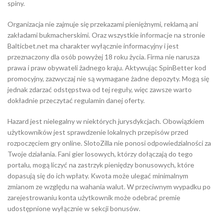
spiny.
Organizacja nie zajmuje się przekazami pieniężnymi, reklamą ani
zakładami bukmacherskimi. Oraz wszystkie informacje na stronie
Balticbet.net ma charakter wyłącznie informacyjny i jest
przeznaczony dla osób powyżej 18 roku życia. Firma nie narusza
prawa i praw obywateli żadnego kraju. Aktywując SpinBetter kod
promocyjny, zazwyczaj nie są wymagane żadne depozyty. Mogą się
jednak zdarzać odstępstwa od tej reguły, więc zawsze warto
dokładnie przeczytać regulamin danej oferty.
Hazard jest nielegalny w niektórych jurysdykcjach. Obowiązkiem
użytkowników jest sprawdzenie lokalnych przepisów przed
rozpoczęciem gry online. SlotoZilla nie ponosi odpowiedzialności za
Twoje działania. Fani gier losowych, którzy dołączają do tego
portalu, mogą liczyć na zastrzyk pieniędzy bonusowych, które
dopasują się do ich wpłaty. Kwota może ulegać minimalnym
zmianom ze względu na wahania walut. W przeciwnym wypadku po
zarejestrowaniu konta użytkownik może odebrać premie
udostępnione wyłącznie w sekcji bonusów.