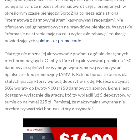
polega na tym, że możesz otrzymać zwrot części przegranych w
określonym czasie pieniędzy. SlotoZilla to niezależna strona
internetowa z darmowymi grami kasynowymi i recenzjami. Nie
oferujemy usług hazardowych na prawdziwe pieniądze. Wszystkie
informacje na stronie mają na celu wyłącznie zabawę i edukację
odwiedzających.
spinbetter promo code
Dlatego nie można jej aktywować z poziomu ogólnie dostępnych
ofert promocyjnych. Osoby, które chcą aktywować premię na 150
darmowych spinów bez wymogu wpłaty, muszą wykorzystać
SpinBetter kod promocyjny IAMVIP. Reload bonus to bonus dla
stałych graczy, którzy wpłacą depozyt w środę. Możesz otrzymać
50% wpłaty do kwoty 900 zł i 50 darmowych spinów. Bonus jest
dostępny wyłącznie dla graczy, którzy wpłacili już 5 depozytów, w
sumie co najmniej 225 zł. Pamiętaj, że maksymalna wygrana nie
przekroczy wartości bonusu, który otrzymałeś.