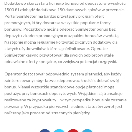
Dodatkowo skorzystaj z hojnego bonusu od depozytu w wysokości
1500 € i zdobądź dodatkowe 150 darmowych spinów w prezencie.
Portal SpinBetter ma bardzo przystępny program ofert
promocyjnych, który dostarcza wszystkie popularne formy
bonusów. Początkowo można odebrać SpinBetter bonus bez
depozytu z kodem promocyjnym oraz pakiet bonusów z wpłatą.
Następnie można regularnie korzystać z licznych dodatków dla
stałych użytkowników, które są nielimitowane. Operator
SpinBetter kasyno przygotował dla swoich odbiorców stałe,
odnawialne oferty specjalne, co zwiększa potencjał rozgrywki.
Operator dostosował odpowiednio system płatności, aby każdy
zainteresowany mógł łatwo zdeponować środki i odebrać swój
bonus. Niemal wszystkie standardowe opcje płatności mogą
posłużyć przy bonusach depozytowych. Wyjątkiem są transakcje
realizowane za kryptowaluty – w tym przypadku bonus nie zostanie
przyznany. W przypadku pierwszych siedmiu statusów zwrot jest
naliczany jako procent od straconych pieniędzy.