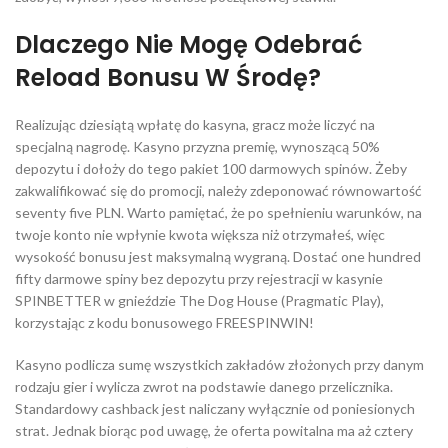
Dlaczego Nie Mogę Odebrać
Reload Bonusu W Środę?
Realizując dziesiątą wpłatę do kasyna, gracz może liczyć na
specjalną nagrodę. Kasyno przyzna premię, wynoszącą 50%
depozytu i dołoży do tego pakiet 100 darmowych spinów. Żeby
zakwalifikować się do promocji, należy zdeponować równowartość
seventy five PLN. Warto pamiętać, że po spełnieniu warunków, na
twoje konto nie wpłynie kwota większa niż otrzymałeś, więc
wysokość bonusu jest maksymalną wygraną. Dostać one hundred
fifty darmowe spiny bez depozytu przy rejestracji w kasynie
SPINBETTER w gnieździe The Dog House (Pragmatic Play),
korzystając z kodu bonusowego FREESPINWIN!
Kasyno podlicza sumę wszystkich zakładów złożonych przy danym
rodzaju gier i wylicza zwrot na podstawie danego przelicznika.
Standardowy cashback jest naliczany wyłącznie od poniesionych
strat. Jednak biorąc pod uwagę, że oferta powitalna ma aż cztery