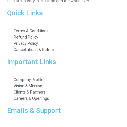
field of industry in Pakistan and the world over.
Quick Links
Terms & Conditions
Refund Policy
Privacy Policy
Cancellations & Return
Important Links
Company Profile
Vision & Mission
Clients & Partners
Careers & Openings
Emails & Support