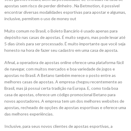
apostas sem risco de perder dinheiro . Na Betmotion, é possível
encontrar diversas modalidades esportivas para apostar e algumas,
inclusive, permitem o uso de money out
Muito comum no Brasil, o Boleto Bancário é usado apenas para
depósito nas casas de apostas. É muito seguro, mas pode levar até
5 dias úteis para ser processado. É muito importante que você seja
honesto na hora de fazer seu cadastro em uma casa de aposta.
Afinal, a operadora de apostas online oferece uma plataforma fácil
de navegar, com muitos mercados e boa variedade de jogos e
apostas no Brasil. A Betano também merece o posto entre as
melhores casas de apostas. A empresa chegou recentemente ao
Brasil, mas já possui certa tradição na Europa. E, como toda boa
casa de apostas, oferece um código promocional Betano para
novos apostadores. A empresa tem um dos melhores websites de
apostas, recheado de opções de apostas esportivas e oferece uma
das melhores experiências.
Inclusive, para seus novos clientes de apostas esportivas, a