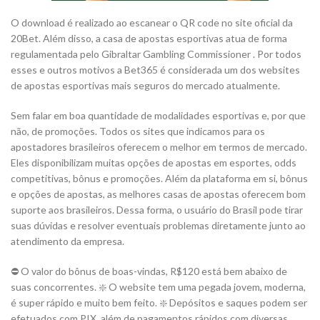
O download é realizado ao escanear o QR code no site oficial da
20Bet. Além disso, a casa de apostas esportivas atua de forma
regulamentada pelo Gibraltar Gambling Commissioner . Por todos
esses e outros motivos a Bet365 é considerada um dos websites
de apostas esportivas mais seguros do mercado atualmente.
Sem falar em boa quantidade de modalidades esportivas e, por que
não, de promoções. Todos os sites que indicamos para os
apostadores brasileiros oferecem o melhor em termos de mercado.
Eles disponibilizam muitas opções de apostas em esportes, odds
competitivas, bônus e promoções. Além da plataforma em si, bônus
e opções de apostas, as melhores casas de apostas oferecem bom
suporte aos brasileiros. Dessa forma, o usuário do Brasil pode tirar
suas dúvidas e resolver eventuais problemas diretamente junto ao
atendimento da empresa.
⛔ O valor do bônus de boas-vindas, R$120 está bem abaixo de
suas concorrentes. ❇️ O website tem uma pegada jovem, moderna,
é super rápido e muito bem feito. ❇️ Depósitos e saques podem ser
efetuados com PIX, além de pagamentos rápidos com diversas