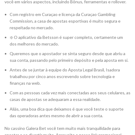
você em vários aspectos, incluindo Bônus, ferramentas e rollover.
Com registro em Curaçao e licença da Curaçao Gambling
Commission, a casa de apostas esportivas é muito segura e
respeitada no mercado.
❇️ O aplicativo da Betsson é super completo, certamente um
dos melhores do mercado.
Queremos que o apostador se sinta seguro desde que abriu a
sua conta, passando pelo primeiro depósito e pela aposta em si.
Antes de se juntar à equipe do Aposta Legal Brasil, Isadora
trabalhou por cinco anos escrevendo sobre tecnologia e
finanças na web.
Com as pessoas cada vez mais conectadas aos seus celulares, as
casas de apostas se adequaram a essa realidade.
Aliás, uma boa dica que deixamos é que você teste o suporte
das operadoras antes mesmo de abrir a sua conta.
No cassino Galera Bet você tem muito mais tranquilidade para
apostar e se divertir muito. Aproveite o nosso link promocional