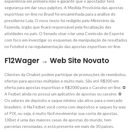
experiência em primeira mão e garantir que o apostador terá
segurança em dar seus palpites. A Medida Provisória das apostas
esportivas on-line no Brasil foi encaminhada para a análise do
presidente Lula. O novo texto foi redigido pelo Ministério da
Fazenda, órgão que ficará responsável pela fiscalização das
atividades no país. O Senado visar criar uma Comissão de Esporte
com foco em investigar os esquemas de manipulação de resultados
no Futebol e na regulamentação das apostas esportivas on-line.
F12Wager → Web Site Novato
Clientes da Onabet podem participar de promoções de reembolso,
ofertas para apostas múltiplas e muito mais. São até R$300 em
oferta para apostas esportivas e R$2000 para o Cassino on-line. ⛔
A Fezbet ainda no possui um aplicativo de apostas ou cassino. ⛔
Os valores de depósito e saque mínimo são altos para o mercado
brasileiro. ❇️ Na Fezbet você conta com depósitos e saques by way
of PIX, ou seja, é muito fácil movimentar sua conta de apostas.
1XBet é uma das maiores casas de apostas do mundo, tem
parcerias renomadas, e está presente em mais de 30 países.