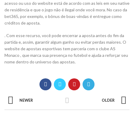
acesso ou uso do website está de acordo com as leis em seu native
de residência e que o jogo não é ilegal onde você mora. No caso da
bet365, por exemplo, o bônus de boas-vindas é entregue como
créditos de aposta.
. Com esse recurso, você pode encerrar a aposta antes do fim da
partida e, assim, garantir algum ganho ou evitar perdas maiores. O
website de apostas esportivas tem parceria com o clube AS
Monaco , que marca sua presença no futebol e ajuda a reforçar seu
nome dentro do universo das apostas.
NEWER
OLDER