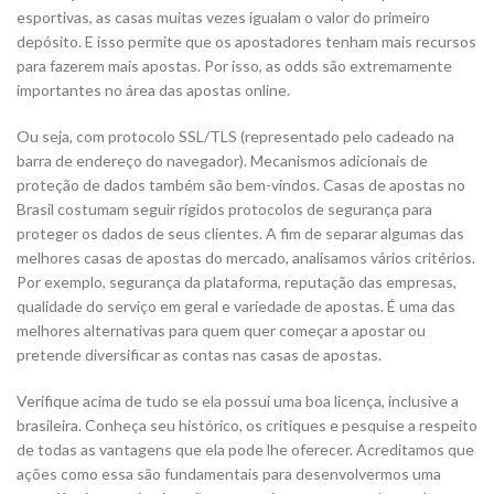
esportivas, as casas muitas vezes igualam o valor do primeiro
depósito. E isso permite que os apostadores tenham mais recursos
para fazerem mais apostas. Por isso, as odds são extremamente
importantes no área das apostas online.
Ou seja, com protocolo SSL/TLS (representado pelo cadeado na
barra de endereço do navegador). Mecanismos adicionais de
proteção de dados também são bem-vindos. Casas de apostas no
Brasil costumam seguir rígidos protocolos de segurança para
proteger os dados de seus clientes. A fim de separar algumas das
melhores casas de apostas do mercado, analisamos vários critérios.
Por exemplo, segurança da plataforma, reputação das empresas,
qualidade do serviço em geral e variedade de apostas. É uma das
melhores alternativas para quem quer começar a apostar ou
pretende diversificar as contas nas casas de apostas.
Verifique acima de tudo se ela possui uma boa licença, inclusive a
brasileira. Conheça seu histórico, os critiques e pesquise a respeito
de todas as vantagens que ela pode lhe oferecer. Acreditamos que
ações como essa são fundamentais para desenvolvermos uma