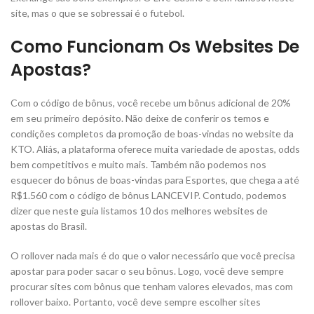
site, mas o que se sobressai é o futebol.
Como Funcionam Os Websites De
Apostas?
Com o código de bônus, você recebe um bônus adicional de 20%
em seu primeiro depósito. Não deixe de conferir os temos e
condições completos da promoção de boas-vindas no website da
KTO. Aliás, a plataforma oferece muita variedade de apostas, odds
bem competitivos e muito mais. Também não podemos nos
esquecer do bônus de boas-vindas para Esportes, que chega a até
R$1.560 com o código de bônus LANCEVIP. Contudo, podemos
dizer que neste guia listamos 10 dos melhores websites de
apostas do Brasil.
O rollover nada mais é do que o valor necessário que você precisa
apostar para poder sacar o seu bônus. Logo, você deve sempre
procurar sites com bônus que tenham valores elevados, mas com
rollover baixo. Portanto, você deve sempre escolher sites