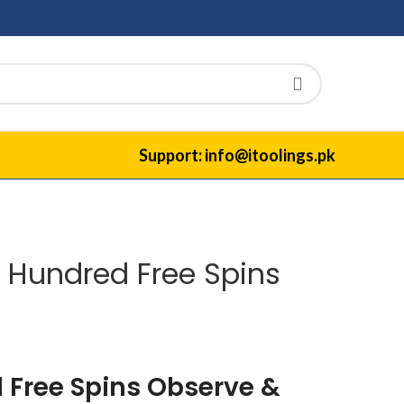
Support: info@itoolings.pk
A Hundred Free Spins
d Free Spins Observe &