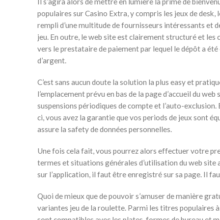
Il s’agira alors de mettre en lumière la prime de bienve
populaires sur Casino Extra, y compris les jeux de desk, l
rempli d’une multitude de fournisseurs intéressants et d
jeu. En outre, le web site est clairement structuré et les 
vers le prestataire de paiement par lequel le dépôt a été
d’argent.
C’est sans aucun doute la solution la plus easy et pratiqu
l’emplacement prévu en bas de la page d’accueil du web sit
suspensions périodiques de compte et l’auto-exclusion. En
ci, vous avez la garantie que vos periods de jeux sont équi
assure la safety de données personnelles.
Une fois cela fait, vous pourrez alors effectuer votre p
termes et situations générales d’utilisation du web site 
sur l’application, il faut être enregistré sur sa page. Il f
Quoi de mieux que de pouvoir s’amuser de manière gratui
variantes jeu de la roulette. Parmi les titres populai
sont compatibles avec les plates-formes de bureau et mo