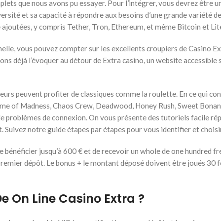
ets que nous avons pu essayer. Pour l’intégrer, vous devrez être un 
rsité et sa capacité à répondre aux besoins d’une grande variété de
 ajoutées, y compris Tether, Tron, Ethereum, et même Bitcoin et Lit
lle, vous pouvez compter sur les excellents croupiers de Casino Extra.
s déjà l’évoquer au détour de Extra casino, un website accessible 
joueurs peuvent profiter de classiques comme la roulette. En ce qui c
, Tome of Madness, Chaos Crew, Deadwood, Honey Rush, Sweet Bonan
e problèmes de connexion. On vous présente des tutoriels facile répe
. Suivez notre guide étapes par étapes pour vous identifier et chois
bénéficier jusqu’à 600 € et de recevoir un whole de one hundred fre
remier dépôt. Le bonus + le montant déposé doivent être joués 30 fo
 De On Line Casino Extra ?