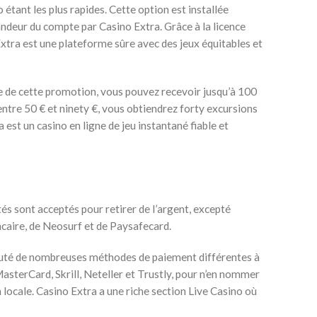
 étant les plus rapides. Cette option est installée
andeur du compte par Casino Extra. Grâce à la licence
tra est une plateforme sûre avec des jeux équitables et
e de cette promotion, vous pouvez recevoir jusqu’à 100
entre 50 € et ninety €, vous obtiendrez forty excursions
est un casino en ligne de jeu instantané fiable et
tés sont acceptés pour retirer de l’argent, excepté
ncaire, de Neosurf et de Paysafecard.
jouté de nombreuses méthodes de paiement différentes à
MasterCard, Skrill, Neteller et Trustly, pour n’en nommer
n locale. Casino Extra a une riche section Live Casino où