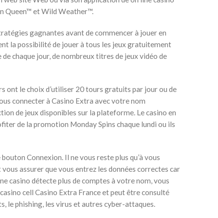
ozen Queen™ et Wild Weather™.
s stratégies gagnantes avant de commencer à jouer en
 la possibilité de jouer à tous les jeux gratuitement
e de chaque jour, de nombreux titres de jeux vidéo de
ont le choix d’utiliser 20 tours gratuits par jour ou de
 vous connecter à Casino Extra avec votre nom
tion de jeux disponibles sur la plateforme. Le casino en
ofiter de la promotion Monday Spins chaque lundi ou ils
le bouton Connexion. Il ne vous reste plus qu’à vous
et vous assurer que vous entrez les données correctes car
 line casino détecte plus de comptes à votre nom, vous
e casino cell Casino Extra France et peut être consulté
, le phishing, les virus et autres cyber-attaques.