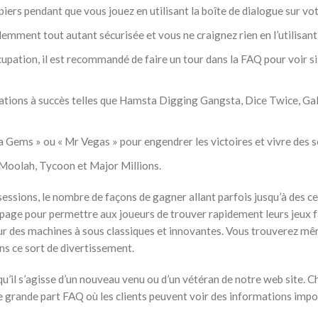
piers pendant que vous jouez en utilisant la boîte de dialogue sur vot
emment tout autant sécurisée et vous ne craignez rien en l’utilisant
upation, il est recommandé de faire un tour dans la FAQ pour voir si 
réations à succès telles que Hamsta Digging Gangsta, Dice Twice, 
a Gems » ou « Mr Vegas » pour engendrer les victoires et vivre des s
a Moolah, Tycoon et Major Millions.
ssions, le nombre de façons de gagner allant parfois jusqu’à des centa
e pour permettre aux joueurs de trouver rapidement leurs jeux favor
 sur des machines à sous classiques et innovantes. Vous trouverez m
ans ce sort de divertissement.
, qu’il s’agisse d’un nouveau venu ou d’un vétéran de notre web sit
ne grande part FAQ où les clients peuvent voir des informations impo