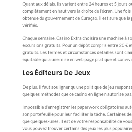
Quant aux délais, ils varient entre 24 heures et 5 jours 
complètement en haut vers la droite de l’écran. Une fois
obtenue du gouvernement de Curaçao, il est sure que la
vérifiés.
Chaque semaine, Casino Extra choisira une machine à so
excursions gratuits. Pour un dépôt compris entre 20 € et
gratuits. Les termes et circumstances détaillés sont cla
équitable qui a une mise en web page pratique et convivia
Les Éditeurs De Jeux
De plus, il faut souligner qu’une politique de jeu respon
quelques méthodes que ce casino en ligne n’autorise pas.
Impossible d’enregistrer les paperwork obligatoires a
son portefeuille pour leur faciliter la tâche. Certaines 
que quelques-unes. Il est de votre responsabilité de vous
vous pouvez trouver certains des jeux les plus populaires