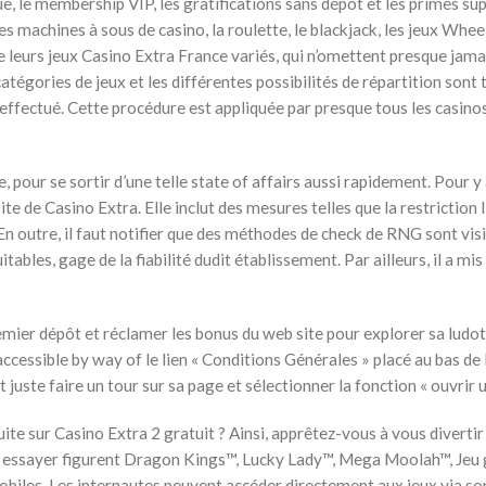
nue, le membership VIP, les gratifications sans dépôt et les primes s
es machines à sous de casino, la roulette, le blackjack, les jeux Whee
e leurs jeux Casino Extra France variés, qui n’omettent presque jam
catégories de jeux et les différentes possibilités de répartition sont 
 effectué. Cette procédure est appliquée par presque tous les casino
e, pour se sortir d’une telle state of affairs aussi rapidement. Pour y
e de Casino Extra. Elle inclut des mesures telles que la restriction li
 outre, il faut notifier que des méthodes de check de RNG sont visibl
tables, gage de la fiabilité dudit établissement. Par ailleurs, il a mis
remier dépôt et réclamer les bonus du web site pour explorer sa lud
accessible by way of le lien « Conditions Générales » placé au bas de 
aut juste faire un tour sur sa page et sélectionner la fonction « ouvrir
te sur Casino Extra 2 gratuit ? Ainsi, apprêtez-vous à vous divert
res à essayer figurent Dragon Kings™, Lucky Lady™, Mega Moolah™, Je
biles. Les internautes peuvent accéder directement aux jeux via son