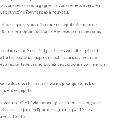
 si vous réussissez a gagner ils vous remets à zéro en
ous pouvez`ne l’ouvrez pas à nouveau.
 de bonus que si vous effectuez un dépôt minimum de
 30 fois le montant du bonus + le dépôt combinés sous
on line casino Extra fait partie des websites qui font
ne forte réputation auprès du public parieur, avec une
rès alléchants, le casino Extra2 se positionne comme l’un
roposé des divertissements variés pour que tous les
ectuer des dépôts.
 l’aventure. C’est évidemment grâce à son catalogue de
isseurs de jeux en ligne de si grande qualité. Les
à vos attentes.