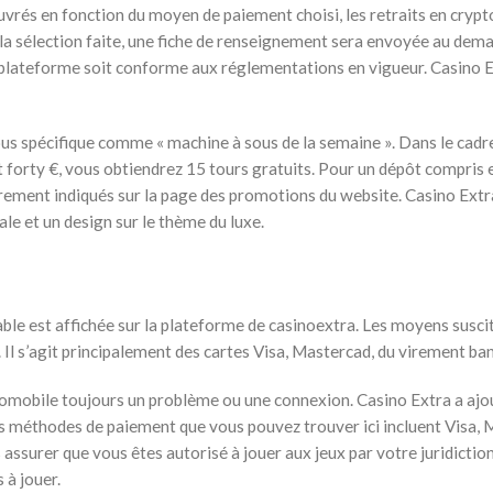
ouvrés en fonction du moyen de paiement choisi, les retraits en crypto
 la sélection faite, une fiche de renseignement sera envoyée au dem
 plateforme soit conforme aux réglementations en vigueur. Casino Ex
us spécifique comme « machine à sous de la semaine ». Dans le cadr
 forty €, vous obtiendrez 15 tours gratuits. Pour un dépôt compris 
irement indiqués sur la page des promotions du website. Casino Extra 
le et un design sur le thème du luxe.
sable est affichée sur la plateforme de casinoextra. Les moyens susci
 Il s’agit principalement des cartes Visa, Mastercad, du virement ba
utomobile toujours un problème ou une connexion. Casino Extra a a
des méthodes de paiement que vous pouvez trouver ici incluent Visa, 
 assurer que vous êtes autorisé à jouer aux jeux par votre juridictio
 à jouer.