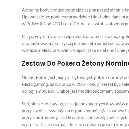
Aktualne kody bonusowe znajdziesz na naszej stronie in
Upewnij się, że podajesz prawdziwe i dokładne dane oraz
w Polsce już od 2001 roku. Firma ta została założona pr
Przyczyny, dla których wprowadzono ten zakaz, są ogól
opodatkowana z korzyścią dla budżetu państwa. Ustawo
wskazać należy, iż w wielu krajach taka działalność nie 
Zestaw Do Pokera Żetony Nomina
Unibet Poker jest jednym z głównych poker roomów w Eu
Microgaming, aż w końcu w 2014 roku przestał być zal
oprogramowaniu Unibet jest możliwość zmiany tożsamoś
Sąd, biorąc pod uwagę brak jednoznacznych dowodów na
przepisy nie zezwalają na organizowanie gier losowych
przepisami ustawy, jak i branie udziału w zagranicznyc
wykorzystać to co mają do zaoferowania poker roomy d