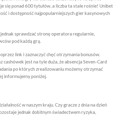
się ponad 600 tytułów, a liczba ta stale rośnie! Unibet
ość i dostępność najpopularniejszych gier kasynowych
dnak sprawdzać stronę operatora regularnie,
awców pod każdą grą.
oprzez link i zaznaczyć chęć otrzymania bonusów.
az cashówek jest na tyle duża, że absencja Seven-Card
i zadania po których zrealizowaniu możemy otrzymać
ej informujemy poniżej.
iałalność w naszym kraju. Czy gracze z dnia na dzień
pozostaje jednak dobitnym świadectwem ryzyka,