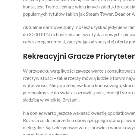
konta, jest Twoje. Jedną z wielu innych zalet, które po
popularnych tytułów takich jak Steam Tower, Dead or A
Aktualnie darmowe spiny możesz uzyskać jedynie w ramac
do 3000 PLN i a hundred and twenty darmowych spinów. 
cały szereg promocji, zaczynając od soczystej oferty po
Rekreacyjni Gracze Priorytet
W przypadku wątpliwości zawsze warto skonsultować się
rzeczywistości – takie rzeczy mówią ludzie, którym najw
wątpliwości. Nie potrzebujesz kodu bonusowego, skoro
przenosimy się do świata rozrywki, pasji, emocji i stra
siedzibą w Wielkiej Brytanii.
Na koniec warto jeszcze wskazać kwestię opodatkowani
Różnica co do poprzednio obowiązującego stanu prawne
nielegalne. Sąd zdecydował w tej sprawie o warunkow
wyrokiem skazującym.