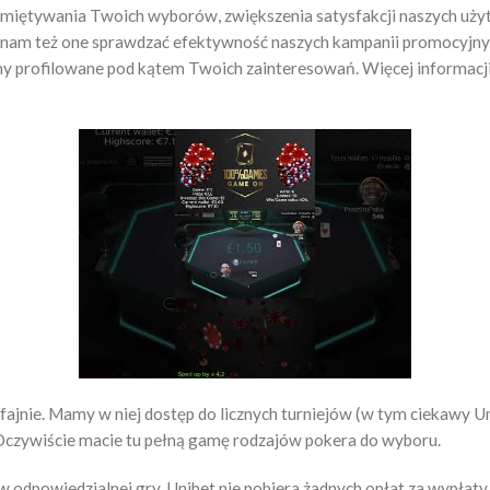
amiętywania Twoich wyborów, zwiększenia satysfakcji naszych użytko
 nam też one sprawdzać efektywność naszych kampanii promocyjnyc
my profilowane pod kątem Twoich zainteresowań. Więcej informacji 
 fajnie. Mamy w niej dostęp do licznych turniejów (w tym ciekawy 
 Oczywiście macie tu pełną gamę rodzajów pokera do wyboru.
dpowiedzialnej gry. Unibet nie pobiera żadnych opłat za wypłaty,