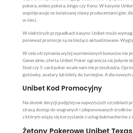
pokera, wideo pokera, bingo czy Keno. W kasynie Unibet
współpracuje ze światowej sławy producentami gier, d
w sieci.
W niektórych przypadkach kasyno Unibet może wymagać
ponieważ promocje są na bieżąco aktualizowane. Wyglą
W celu otrzymania wyżej wymienionych bonusów nie jest
Generalnie, oferta Unibet Poker ogranicza się jedynie d
Stud czy 5-card poker wcale nam nie przeszkadza. Opró
gotówkę, avatary lub bilety do turniejów. A dla nowyc
Unibet Kod Promocyjny
Na skutek decyzji podjętej na najwyższych szczeblach p
stracą dostęp do wygranych i zdeponowanych środków c
z którym wiążę się korzystanie z usług bukmacherów z sz
Żetony Pokerowe Unibet Texas