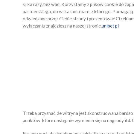
kilka razy, bez wad. Korzystamy z plików cookie do zap
partnerskiego, do wskazania nam, z którego. Pomagają
odwiedzane przez Ciebie strony i prezentować Ci rekla
wyłączaniu znajdziesz na naszej stronie.
unibet pl
Trzeba przyznać, że witryna jest skonstruowana bardzo
punktów, które następnie wymienia się na nagrody itd.
Kasyno posiada dedykowaną zakładkę na temat podstaw o