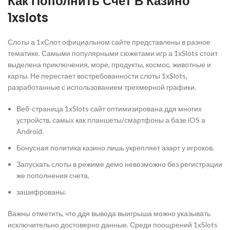
Как Пополнить Счет В Казино
1xslots
Слоты а 1хСлот официальном сайте представлены в разное
тематике. Самыми популярными сюжетами игр а 1xSlots стоит
выделена приключения, море, продукты, космос, животные и
карты. Не перестает востребованности слоты 1xSlots,
разработанные с использованием трехмерной графики.
Веб-страница 1xSlots сайт оптимизирована ддя многих
устройств, самых как планшеты/смартфоны а базе iOS а
Android.
Бонусная политика казино лишь укрепляет азарт у игроков.
Запускать слоты в режиме демо невозможно без регистрации
же пополнения счета.
зашифрованы.
Важны отметить, что ддя вывода выигрыша можно указывать
исключительно достоверно данные. Среди поощрений 1xSlots