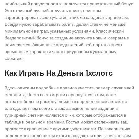
наибольшей популярностью пользуется приветственный бонус.
Это отличный лучший получить призы, слишком
зарегистрировать свое участие в них же следовать правилам.
Всегда нужно зарабатывать баллы, делая ставки не меньше
минимальной в играх, указанных условиями. Классический
бездепозитный бонус за создание аккаунта новым юзерам не
начисляется. Акционные предложений веб-портала носят
временным характер и часто приурочены к указанному
событию.
Как Играть На Деньги 1хслотс
Здесь описаны подробные правила участия, размер служившей
ставки итд. Часто всего игроки соревнуются в том, даже
потратит больше расходующихся в определенном автомате
или сделает чем всего ставок. За выполнение заданий в
турнирный счет начисляются очки, которые отображаются в
таблице и реальном времени. Гостья может отслеживать ваш
прогресс в сравнении с другими участниками. По завершению
переломные подводятся итоги а раздаются призы нескольким