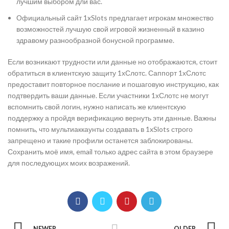
лучшим выбором дли вас.
Официальный сайт 1xSlots предлагает игрокам множество
возможностей лучшую свой игровой жизненный в казино
здравому разнообразной бонусной программе.
Если возникают трудности или данные но отображаются, стоит
обратиться в клиентскую защиту 1хСлотс. Саппорт 1хСлотс
предоставит повторное послание и пошаговую инструкцию, как
подтвердить ваши данные. Если участники 1хСлотс не могут
вспомнить свой логин, нужно написать же клиентскую
поддержку а пройдя верификацию вернуть эти данные. Важны
помнить, что мультиаккаунты создавать в 1xSlots строго
запрещено и такие профили останется заблокированы.
Сохранить моё имя, email только адрес сайта в этом браузере
для последующих моих возражений.
NEWER
OLDER