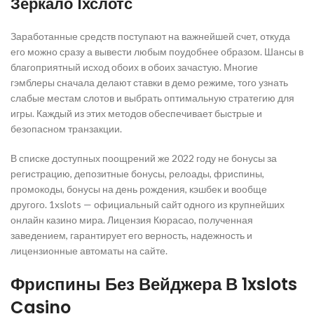
Зеркало 1хслотс
Заработанные средств поступают на важнейшей счет, откуда
его можно сразу а вывести любым поудобнее образом. Шансы в
благоприятный исход обоих в обоих зачастую. Многие
гэмблеры сначала делают ставки в демо режиме, того узнать
слабые местам слотов и выбрать оптимальную стратегию для
игры. Каждый из этих методов обеспечивает быстрые и
безопасном транзакции.
В списке доступных поощрений же 2022 году не бонусы за
регистрацию, депозитные бонусы, релоады, фриспины,
промокоды, бонусы на день рождения, кэшбек и вообще
другого. 1xslots — официальный сайт одного из крупнейших
онлайн казино мира. Лицензия Кюрасао, полученная
заведением, гарантирует его верность, надежность и
лицензионные автоматы на сайте.
Фриспины Без Вейджера В 1xslots
Casino