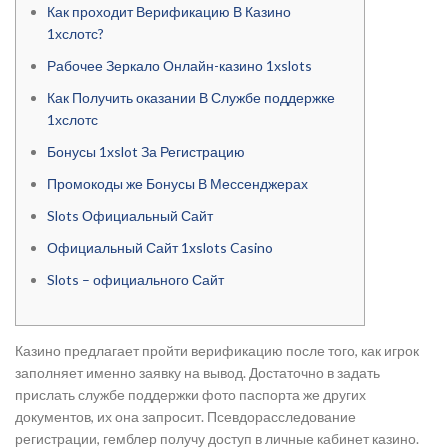
Как проходит Верификацию В Казино
1хслотс?
Рабочее Зеркало Онлайн-казино 1xslots
Как Получить оказании В Службе поддержке
1хслотс
Бонусы 1xslot За Регистрацию
Промокоды же Бонусы В Мессенджерах
Slots Официальный Сайт
Официальный Сайт 1xslots Casino
Slots – официального Сайт
Казино предлагает пройти верификацию после того, как игрок
заполняет именно заявку на вывод. Достаточно в задать
прислать службе поддержки фото паспорта же других
документов, их она запросит. Псевдорасследование
регистрации, гемблер получу доступ в личные кабинет казино.