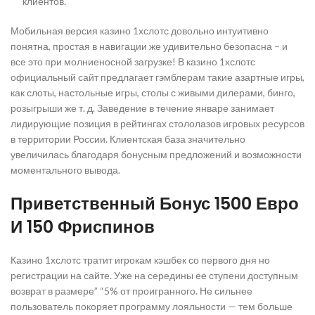
клиентов.
Мобильная версия казино 1хслотс довольно интуитивно
понятна, простая в навигации же удивительно безопасна – и
все это при молниеносной загрузке! В казино 1хслотс
официальный сайт предлагает гэмблерам такие азартные игры,
как слоты, настольные игры, столы с живыми дилерами, бинго,
розыгрыши же т. д. Заведение в течение январе занимает
лидирующие позиция в рейтингах стололазов игровых ресурсов
в территории России. Клиентская база значительно
увеличилась благодаря бонусным предложений и возможности
моментального вывода.
Приветственный Бонус 1500 Евро
И 150 Фриспинов
Казино 1хслотс тратит игрокам кэшбек со первого дня но
регистрации на сайте. Уже на середины ее ступени доступным
возврат в размере” “5% от проигранного. Не сильнее
пользователь покоряет программу лояльности — тем больше