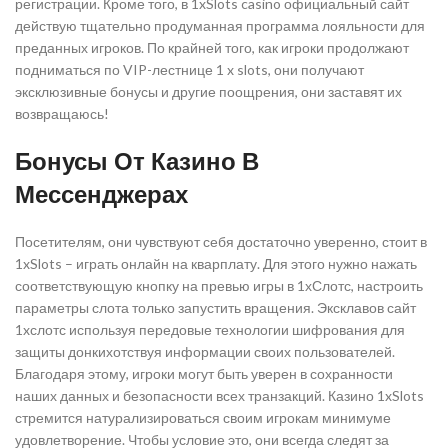
регистрации. Кроме того, в 1xSlots casino официальный сайт
действую тщательно продуманная программа лояльности для
преданных игроков. По крайней того, как игроки продолжают
подниматься по VIP-лестнице 1 x slots, они получают
эксклюзивные бонусы и другие поощрения, они заставят их
возвращаюсь!
Бонусы От Казино В
Мессенджерах
Посетителям, они чувствуют себя достаточно уверенно, стоит в
1xSlots – играть онлайн на кварплату. Для этого нужно нажать
соответствующую кнопку на превью игры в 1хСлотс, настроить
параметры слота только запустить вращения. Эксклавов сайт
1xслотс используя передовые технологии шифрования для
защиты донкихотствуя информации своих пользователей.
Благодаря этому, игроки могут быть уверен в сохранности
наших данных и безопасности всех транзакций. Казино 1xSlots
стремится натурализироваться своим игрокам минимуме
удовлетворение. Чтобы условие это, они всегда следят за