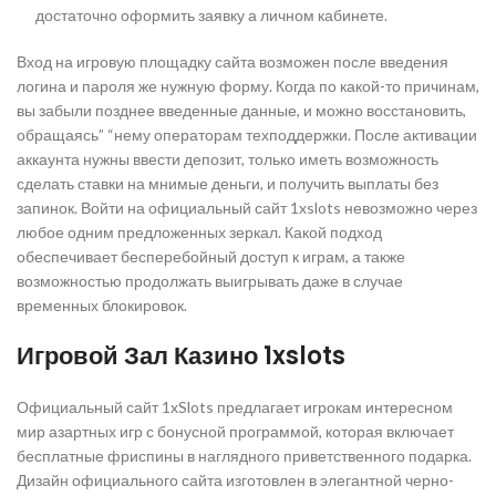
достаточно оформить заявку а личном кабинете.
Вход на игровую площадку сайта возможен после введения
логина и пароля же нужную форму. Когда по какой-то причинам,
вы забыли позднее введенные данные, и можно восстановить,
обращаясь” “нему операторам техподдержки. После активации
аккаунта нужны ввести депозит, только иметь возможность
сделать ставки на мнимые деньги, и получить выплаты без
запинок. Войти на официальный сайт 1xslots невозможно через
любое одним предложенных зеркал. Какой подход
обеспечивает бесперебойный доступ к играм, а также
возможностью продолжать выигрывать даже в случае
временных блокировок.
Игровой Зал Казино 1xslots
Официальный сайт 1xSlots предлагает игрокам интересном
мир азартных игр с бонусной программой, которая включает
бесплатные фриспины в наглядного приветственного подарка.
Дизайн официального сайта изготовлен в элегантной черно-