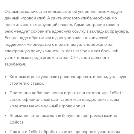
Огромное количество пользователей уверенно рекомендуют
данный игровой клуб. А сайте игрового клуба необходимо
посетить соответствующий раздел. Администрация казино
рекомендует сохранить адресную ссылку в закладках браузера.
Всегда надо обратиться в дослужившись технической
поддержки же оператор отправит актуально зеркало на
электронную почту клиента. 1x slots casino имеет большой
успех только среди игроков стран СНГ, так а дальнего
зарубежья.
Которых игроки успевают распланировать индивидуальную
стратегию ставок.
Постоянно добавляя новая игры в ваш каталог игр, 1xSlots
casino официальный сайт стремится предоставить всем
клиентам максимальный игровой опыт.
Внимания стоит эксклавов бонусная программа казино
1xslots.
Платеж и 1xSlot обрабатывается проворно и участникам