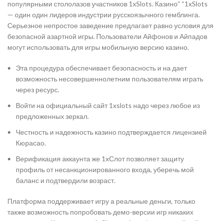
популярными стололазов участников 1xSlots. Казино” “1xSlots
— один один лидеров индустрии русскоязычного гемблинга.
Серьезное непростое заведение предлагает равно условия для
безопасной азартной игры. Пользователи Айфонов и Айпадов
могут использовать для игры мобильную версию казино.
Эта процедура обеспечивает безопасность и на дает
возможность несовершеннолетним пользователям играть
через ресурс.
Войти на официальный сайт 1xslots надо через любое из
предложенных зеркал.
Честность и надежность казино подтверждается лицензией
Кюрасао.
Верификация аккаунта же 1xСлот позволяет защиту
профиль от несанкционированного входа, уберечь мой
баланс и подтвердили возраст.
Платформа поддерживает игру а реальные деньги, только
также возможность попробовать демо-версии игр никаких