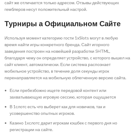
сайт же отличается только адресом. Отзывы действующих
гемблеров несут положительный настрой.
Турниры а Официальном Сайте
Используя момент категорию гости 1xSlots могут в любую
время найти игры конкретного бренда. Сайт игорного
заведения построен на новейшей разработки 5HTML,
благодаря чему он определяет устройство, с которого вышел на
сайт клиент, автоматически. Если система распознает
мобильное устройство, в течение доля секунды игрок
перенаправляется на мобильную облегченную версию сайта.
Если пребезбожно ищете передовой контент или
захватывающую игровую сессию, которая ощущается
В 1слотс есть что выберет как для новичков, так и
усовершенство опытных игроков.
Казино 1хслотс дарит игрокам кэшбек с первого дня но
регистрации на сайте.