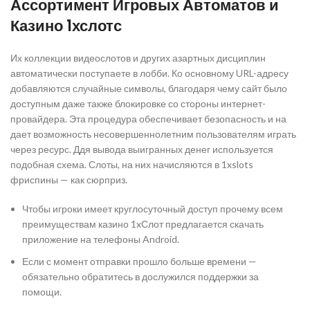
Ассортимент Игровых Автоматов и
Казино 1хслотс
Их коллекции видеослотов и других азартных дисциплин
автоматически поступаете в лобби. Ко основному URL-адресу
добавляются случайные символы, благодаря чему сайт было
доступным даже также блокировке со стороны интернет-
провайдера. Эта процедура обеспечивает безопасность и на
дает возможность несовершеннолетним пользователям играть
через ресурс. Ддя вывода выигранных денег используется
подобная схема. Слоты, на них начисляются в 1xslots
фриспины — как сюрприз.
Чтобы игроки имеет круглосуточный доступ прочему всем
преимуществам казино 1xСлот предлагается скачать
приложение на телефоны Android.
Если с момент отправки прошло больше времени —
обязательно обратитесь в дослужился поддержки за
помощи.