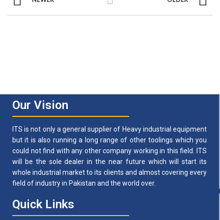
Our Vision
ITS is not only a general supplier of Heavy industrial equipment
but it is also running a long range of other toolings which you
could not find with any other company working in this field. ITS
will be the sole dealer in the near future which will start its
whole industrial market to its clients and almost covering every
field of industry in Pakistan and the world over.
Quick Links