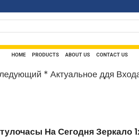
HOME
PRODUCTS
ABOUT US
CONTACT US
следующий * Актуальное ддя Вход
 стулочасы На Сегодня Зеркало 1