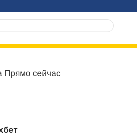
а Прямо сейчас
хбет