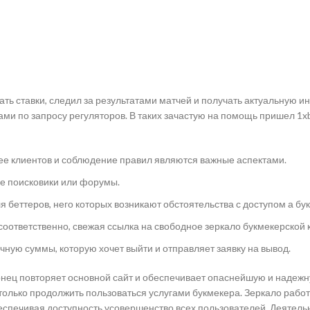
ать ставки, следил за результатами матчей и получать актуальную
ами по запросу регуляторов. В таких зачастую на помощь пришел 1
щее клиентов и соблюдение правил являются важные аспектами.
ре поисковики или форумы.
 беттеров, него которых возникают обстоятельства с доступом а бу
соответственно, свежая ссылка на свободное зеркало букмекерской 
ную суммы, которую хочет выйти и отправляет заявку на вывод.
нец повторяет основной сайт и обеспечивает опаснейшую и надежну
только продолжить пользоваться услугами букмекера. Зеркало рабо
еспечивая доступность усовершенство всех пользователей. Деятель