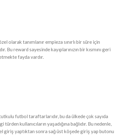
l olarak tanımlanır empieza sınırlı bir süre için
r. Bu reward sayesinde kayıplarınızın bir kısmını geri
l etmekte fayda vardır.
utkulu futbol taraftarlarıdır, bu da ülkede çok sayıda
gi türden kullanıcıların yaşadığına bağlıdır. Bu nedenle,
cel giriş yaptıktan sonra sağ üst köşede giriş yap butonu