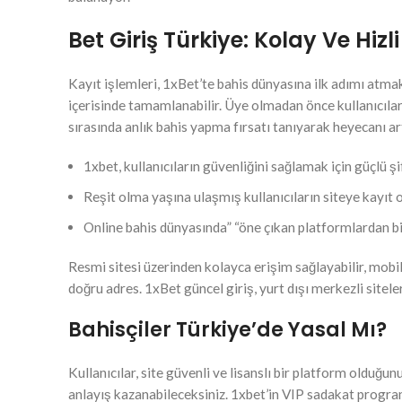
Bet Giriş Türkiye: Kolay Ve Hiz
Kayıt işlemleri, 1xBet’te bahis dünyasına ilk adımı atmak 
içerisinde tamamlanabilir. Üye olmadan önce kullanıcılar
sırasında anlık bahis yapma fırsatı tanıyarak heyecanı artır
1xbet, kullanıcıların güvenliğini sağlamak için güçlü şi
Reşit olma yaşına ulaşmış kullanıcıların siteye kayı
Online bahis dünyasında” “öne çıkan platformlardan biri
Resmi sitesi üzerinden kolayca erişim sağlayabilir, mobil 
doğru adres. 1xBet güncel giriş, yurt dışı merkezli sit
Bahisçiler Türkiye’de Yasal Mı?
Kullanıcılar, site güvenli ve lisanslı bir platform olduğ
anlayış kazanabileceksiniz. 1xbet’in VIP sadakat programı