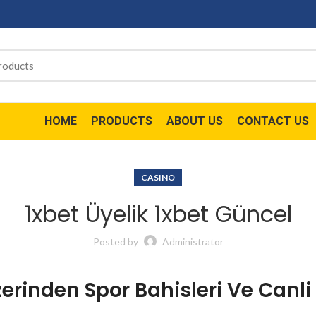
HOME
PRODUCTS
ABOUT US
CONTACT US
CASINO
1xbet Üyelik 1xbet Güncel
Posted by
Administrator
zerinden Spor Bahisleri Ve Canli