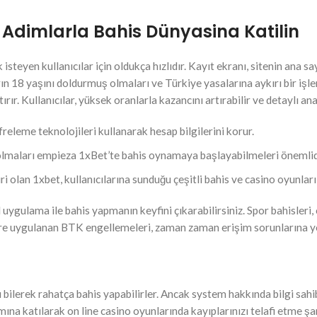
li Adimlarla Bahis Dünyasina Katilin
isteyen kullanıcılar için oldukça hızlıdır. Kayıt ekranı, sitenin ana 
ın 18 yaşını doldurmuş olmaları ve Türkiye yasalarına aykırı bir iş
ır. Kullanıcılar, yüksek oranlarla kazancını artırabilir ve detaylı anali
freleme teknolojileri kullanarak hesap bilgilerini korur.
t olmaları empieza 1xBet’te bahis oynamaya başlayabilmeleri önemlid
 olan 1xbet, kullanıcılarına sunduğu çeşitli bahis ve casino oyunları 
uygulama ile bahis yapmanın keyfini çıkarabilirsiniz. Spor bahisleri, c
elere uygulanan BTK engellemeleri, zaman zaman erişim sorunlarına y
unu bilerek rahatça bahis yapabilirler. Ancak system hakkında bilgi sa
na katılarak on line casino oyunlarında kayıplarınızı telafi etme şan