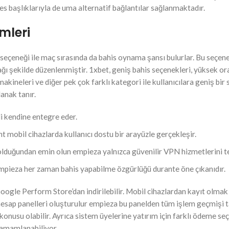
res başlıklarıyla de uma alternatif bağlantılar sağlanmaktadır.
mleri
 seçeneği ile maç sırasında da bahis oynama şansı bulurlar. Bu seçen
cağı şekilde düzenlenmiştir. 1xbet, geniş bahis seçenekleri, yüksek or
ot makineleri ve diğer pek çok farklı kategori ile kullanıcılara geniş b
anak tanır.
i kendine entegre eder.
 mobil cihazlarda kullanıcı dostu bir arayüzle gerçekleşir.
olduğundan emin olun empieza yalnızca güvenilir VPN hizmetlerini te
mpieza her zaman bahis yapabilme özgürlüğü durante öne çıkanıdır.
gle Perform Store’dan indirilebilir. Mobil cihazlardan kayıt olmak i
hesap panelleri oluşturulur empieza bu panelden tüm işlem geçmişi ta
konusu olabilir. Ayrıca sistem üyelerine yatırım için farklı ödeme se
tamamlanabiliyor.