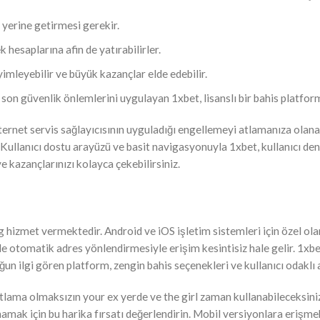
ı yerine getirmesi gerekir.
k hesaplarına afin de yatırabilirler.
imleyebilir ve büyük kazançlar elde edebilir.
en son güvenlik önlemlerini uygulayan 1xbet, lisanslı bir bahis platfor
İnternet servis sağlayıcısının uyguladığı engellemeyi atlamanıza olana
. Kullanıcı dostu arayüzü ve basit navigasyonuyla 1xbet, kullanıcı den
 ve kazançlarınızı kolayca çekebilirsiniz.
ag hizmet vermektedir. Android ve iOS işletim sistemleri için özel 
de otomatik adres yönlendirmesiyle erişim kesintisiz hale gelir. 1xbe
ğun ilgi gören platform, zengin bahis seçenekleri ve kullanıcı odaklı
sıtlama olmaksızın your ex yerde ve the girl zaman kullanabileceksini
amak için bu harika fırsatı değerlendirin. Mobil versiyonlara erişm