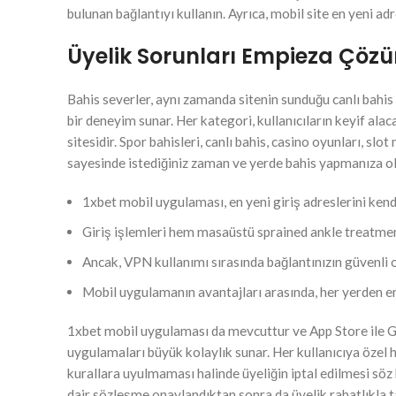
bulunan bağlantıyı kullanın. Ayrıca, mobil site en yeni ad
Üyelik Sorunları Empieza Çözü
Bahis severler, aynı zamanda sitenin sunduğu canlı bahis
bir deneyim sunar. Her kategori, kullanıcıların keyif ala
sitesidir. Spor bahisleri, canlı bahis, casino oyunları, sl
sayesinde istediğiniz zaman ve yerde bahis yapmanıza ol
1xbet mobil uygulaması, en yeni giriş adreslerini kend
Giriş işlemleri hem masaüstü sprained ankle treatment
Ancak, VPN kullanımı sırasında bağlantınızın güvenli 
Mobil uygulamanın avantajları arasında, her yerden e
1xbet mobil uygulaması da mevcuttur ve App Store ile Goo
uygulamaları büyük kolaylık sunar. Her kullanıcıya özel 
kurallara uyulmaması halinde üyeliğin iptal edilmesi söz 
dair sözleşme onaylandıktan sonra da üyelik rahatlıkla 