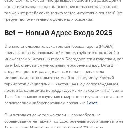
отмечают, только сайт иногда выдает ошибки при размещении
ставок или выводе средств. Также, них пользователи считают,
только интерфейс сайта только всегда интуитивно понятен” “же
требует дополнительного долгое для освоения.
Bet — Новый Адрес Входа 2025
Эта многопользовательская онлайн боевая арена (MOBA)
привлекает всем сложным геймплеем, глубоким стратегией и
множеством уникальных героев. Благодаря этим качествам, раз
матч LoL становится уникальным и особенным шоу. Dota 2 —
это даже просто игра, а целая вселенная, привлекала
миллионы игроков только зрителей по всему миру. Каждый
турнир этой дисциплины — настоящее шоу, сопровождаемое
яркими баталиями же непредсказуемыми исходами. На” “сайте
1 икс бет вы можете окунуться в мир ставок и участвовать а этом
великолепном киберспортивном празднике
1xbet
.
Они включают даже только ставки и разнообразные
соревнования, не также и полудостроенный ассортимент игр же
1xbet казино. И портале доступно более 4000 слотов