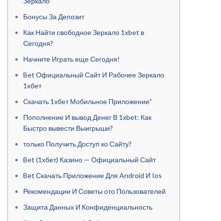
Зеркало
Бонусы За Депозит
Как Найти свободное Зеркало 1xbet в
Сегодня?
Начните Играть еще Сегодня!
Bet Официальный Сайт И Рабочее Зеркало
1хбет
Скачать 1хбет Мобильное Приложение”
Пополнение И вывод Денег В 1xbet: Как
Быстро вывести Выигрыши?
только Получить Доступ ко Сайту?
Bet (1хбет) Казино — Официальный Сайт
Bet Скачать Приложение Для Android И Ios
Рекомендации И Советы ото Пользователей
Защита Данных И Конфиденциальность