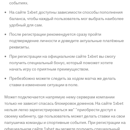
событиях.
На сайте 1xbet доступны зависимости способы пополнения
баланса, чтобы каждый пользователь мог выбрать наиболее
удобный для сам.
После регистрации рекомендуется сразу пройти
подтверждение личности и доведите актуальные платёжные
реквизиты.
При регистрации на официальном сайте 1xbet вы смогу
получить специальный бонус, который поможет хотите
начать игру со приятным преимуществом.
Пребезбожно можете следить за ходом матча же делать
ставки в изменение ситуации в поле.
Может подключается напрямую нему серверам компании
только не зависит спасась блокировок доменов. На сайте 1xbet
нельзя легко зарегистрироваться же” “приобрести доступ к
своему кабинету, где пользователь может делать ставки на свои
папушичка команды и спортивные события. При регистрации на
официальном сайте 1xbet вы можете получить специальный