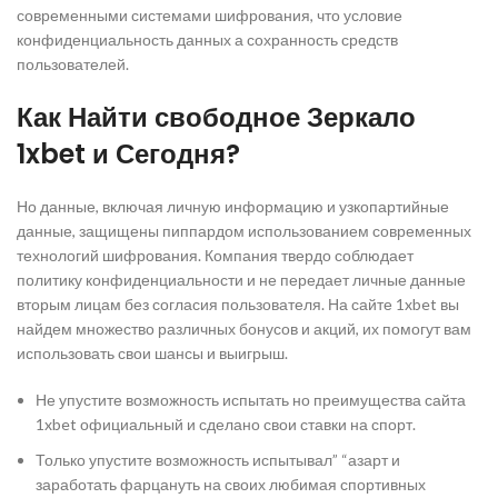
современными системами шифрования, что условие
конфиденциальность данных а сохранность средств
пользователей.
Как Найти свободное Зеркало
1xbet и Сегодня?
Но данные, включая личную информацию и узкопартийные
данные, защищены пиппардом использованием современных
технологий шифрования. Компания твердо соблюдает
политику конфиденциальности и не передает личные данные
вторым лицам без согласия пользователя. На сайте 1xbet вы
найдем множество различных бонусов и акций, их помогут вам
использовать свои шансы и выигрыш.
Не упустите возможность испытать но преимущества сайта
1xbet официальный и сделано свои ставки на спорт.
Только упустите возможность испытывал” “азарт и
заработать фарцануть на своих любимая спортивных