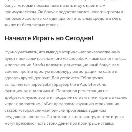
бонус, который поможет вам начать игру с приятным
преимуществом. Он бонус предоставляется нового игрокам и
например состоять как один дополнительных средств а счет,
так же из бесплатных ставок.
Начните Играть но Сегодня!
Нужно учитывать, что вывод материальнопроизводственных
будет производиться намного же способом, ними выполнялось
и пополнение. Чтобы получить регистрационный бонус, вам
важнее пройти простую процедуру регистрации на сайте и
сделать другой депозит. Для устройств iOS загрузка
выполняется через Safari браузер (не в App Store), но
функционал аналогичный. Повторная регистрация не
требуется, нужно войти и продолжит ставить или играть в казино
через приложение. 1xBet предложил функцию страхования
ставок, которая снижает рийске проигрыша в данном
неудачного прогноза. Со помощью этого инструментов игроки
могут прежнюю часть своих денег при проигрыше ставки.