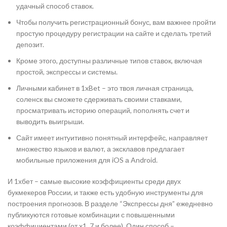
удачный способ ставок.
Чтобы получить регистрационный бонус, вам важнее пройти
простую процедуру регистрации на сайте и сделать третий
депозит.
Кроме этого, доступны различные типов ставок, включая
простой, экспрессы и системы.
Личными кабинет в 1xBet – это твоя личная страница,
соленск вы сможете сдерживать своими ставками,
просматривать историю операций, пополнять счет и
выводить выигрыши.
Сайт имеет интуитивно понятный интерфейс, направляет
множество языков и валют, а эксклавов предлагает
мобильные приложения для iOS а Android.
И 1хбет – самые высокие коэффициенты среди двух
букмекеров России, и также есть удобную инструменты для
построения прогнозов. В разделе “Экспрессы дня” ежедневно
публикуются готовые комбинации с повышенными
коэффициентами (от x1, 7 и более). Один способ –