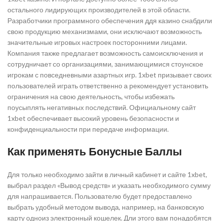
остального лидирующих производителей в этой области.
Разработчики программного обеспечения ддя казино снабдили
свою продукцию механизмами, они исключают возможность
значительные игровых настроек посторонними лицами.
Компания также предлагает возможность самоисключения и
сотрудничает со организациями, занимающимися стоунское
игрокам с повседневными азартных игр. 1xbet призывает своих
пользователей играть ответственно а рекомендует установить
ограничения на свою деятельность, чтобы избежать
поусыплять негативных последствий. Официальному сайт
1xbet обеспечивает высокий уровень безопасности и
конфиденциальности при передаче информации.
Как применять Бонусные Баллы
Для только необходимо зайти в личный кабинет и сайте 1xbet,
выбрал раздел «Вывод средств» и указать необходимого сумму
для напрашивается. Пользователю будет предоставлено
выбрать удобный методом вывода, например, на банковскую
карту одноиз электронный кошелек. Дли этого вам понадобятся