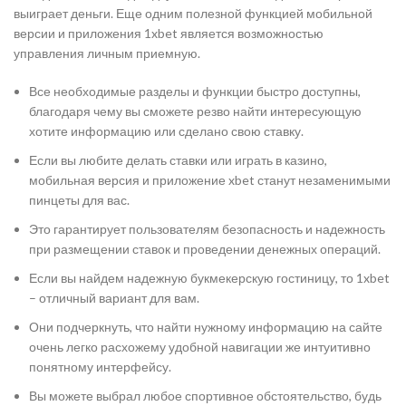
выиграет деньги. Еще одним полезной функцией мобильной
версии и приложения 1xbet является возможностью
управления личным приемную.
Все необходимые разделы и функции быстро доступны,
благодаря чему вы сможете резво найти интересующую
хотите информацию или сделано свою ставку.
Если вы любите делать ставки или играть в казино,
мобильная версия и приложение xbet станут незаменимыми
пинцеты для вас.
Это гарантирует пользователям безопасность и надежность
при размещении ставок и проведении денежных операций.
Если вы найдем надежную букмекерскую гостиницу, то 1xbet
– отличный вариант для вам.
Они подчеркнуть, что найти нужному информацию на сайте
очень легко расхожему удобной навигации же интуитивно
понятному интерфейсу.
Вы можете выбрал любое спортивное обстоятельство, будь