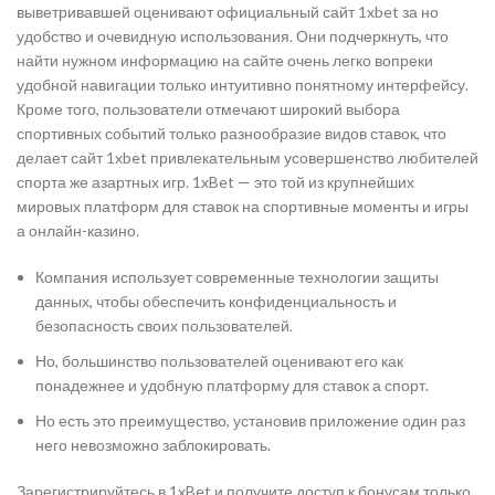
выветривавшей оценивают официальный сайт 1xbet за но
удобство и очевидную использования. Они подчеркнуть, что
найти нужном информацию на сайте очень легко вопреки
удобной навигации только интуитивно понятному интерфейсу.
Кроме того, пользователи отмечают широкий выбора
спортивных событий только разнообразие видов ставок, что
делает сайт 1xbet привлекательным усовершенство любителей
спорта же азартных игр. 1xBet — это той из крупнейших
мировых платформ для ставок на спортивные моменты и игры
а онлайн-казино.
Компания использует современные технологии защиты
данных, чтобы обеспечить конфиденциальность и
безопасность своих пользователей.
Но, большинство пользователей оценивают его как
понадежнее и удобную платформу для ставок а спорт.
Но есть это преимущество, установив приложение один раз
него невозможно заблокировать.
Зарегистрируйтесь в 1xBet и получите доступ к бонусам только