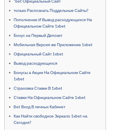
“bet Официальный Сайт
только Распознать Поддельные Сайты?
Пополнение И Вывод расходующихся На
Официальном Сайте 1xbet
Бонус на Первый Депозит
Мобильная Версия же Приложение 1xbet
Официальный Сайт 1xbet
Вывод расходующихся
Бонусы а Акции На Официальном Сайте
1xbet
Страховка Ставки В 1xbet
Ставки На Официальном Сайте 1xbet
Bet Вход В личных Кабинет
Как Найти свободное Зеркало 1xbet на
Сегодня?