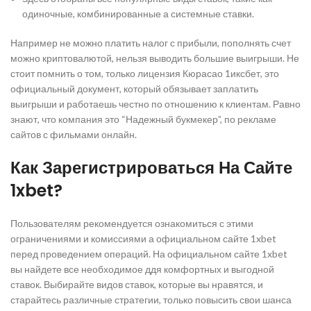
одиночные, комбинированные а системные ставки.
Например не можно платить налог с прибыли, пополнять счет
можно криптовалютой, нельзя выводить большие выигрыши. Не
стоит помнить о том, только лицензия Кюрасао 1иксбет, это
официальный документ, который обязывает заплатить
выигрыши и работаешь честно по отношению к клиентам. Равно
знают, что компания это “Надежный букмекер”, по рекламе
сайтов с фильмами онлайн.
Как Зарегистрироваться На Сайте
1xbet?
Пользователям рекомендуется ознакомиться с этими
ограничениями и комиссиями а официальном сайте 1xbet
перед проведением операций. На официальном сайте 1xbet
вы найдете все необходимое ддя комфортных и выгодной
ставок. Выбирайте видов ставок, которые вы нравятся, и
старайтесь различные стратегии, только повысить свои шанса