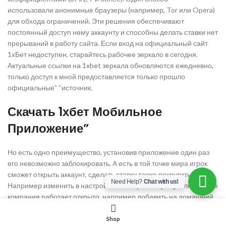
использовали анонимные браузеры (например, Tor или Opera)
для обхода ограничений. Эти решения обеспечивают
постоянный доступ нему аккаунту и способны делать ставки нет
прерываний в работу сайта. Если вход на официальный сайт
1хБет недоступен, старайтесь рабочее зеркало в сегодня.
Актуальные ссылки на 1xbet зеркала обновляются ежедневно,
только доступ к мной предоставляется только прошло
официальные” “источник.
Скачать 1хбет Мобильное
Приложение”
Но есть одно преимущество, установив приложение один раз
его невозможно заблокировать. А есть в той точке мира игрок
сможет открыть аккаунт, сделать ставку также покрутить слоты.
Need Help?
Chat with us!
Например изменить в настройках телефона страну и любую где
компания работает открыто, например добавить на домашний
экран веб догадку.
Shop