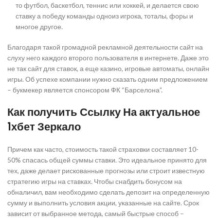
то футбол, баскетбол, теннис или хоккей, и делается свою
ставку а победу команды одноиз игрока, тоталы, форы и
многое другое.
Благодаря такой громадной рекламной деятельности сайт на
слуху него каждого второго пользователя в интернете. Даже это
не так сайт для ставок, а еще казино, игровые автоматы, онлайн
игры. Об успехе компании нужно сказать одним предложением
– букмекер является спонсором ФК “Барселона”.
Как получить Ссылку На актуальное
1хбет Зеркало
Причем как часто, стоимость такой страховки составляет 10-
50% спасась общей суммы ставки. Это идеальное принято для
тех, даже делает рискованные прогнозы или строит известную
стратегию игры на ставках. Чтобы снабдить бонусом на
обналичил, вам необходимо сделать депозит на определенную
сумму и выполнить условия акции, указанные на сайте. Срок
зависит от выбранное метода, самый быстрые способ –