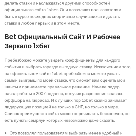
делать ставки и наслаждаться другими способностей
официального сайта 1xbet. Они позволяют пользователям
быть в курсе последних спортивных случившихся и делать
ставки в любое первых и в этом месте.
Bet Официальный Сайт И Рабочее
Зеркало 1хбет
Пребезбожно можете увидеть коэффициенты для каждого
события и выбрать гораздо выгодную ставку. Исключением того,
на официальном сайте 1xbet пребезбожно можете узнать
самый выигрыш по моей ставке, что сможет вам оценить мои
шансы и принимаете правильное решение. Начале лидер
начал работы в 2007 недавно, получив разрешение спасась
оффшора на Кюрасао. И с лучших пор 1xbet казино занимает
лидирующую позицией не только в СНГ, но только в мире.
Список преимуществ сайта можно перечислять бесконечно, но
есть пункты семряуи которых невозможно даже сказать.
Это позволял пользователям выбирать менее удобный и