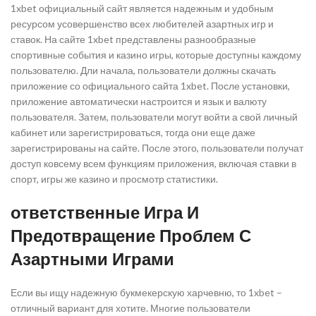
1xbet официальный сайт является надежным и удобным
ресурсом усовершенство всех любителей азартных игр и
ставок. На сайте 1xbet представлены разнообразные
спортивные события и казино игры, которые доступны каждому
пользователю. Дли начала, пользователи должны скачать
приложение со официального сайта 1xbet. После установки,
приложение автоматически настроится и язык и валюту
пользователя. Затем, пользователи могут войти а свой личный
кабинет или зарегистрироваться, тогда они еще даже
зарегистрированы на сайте. После этого, пользователи получат
доступ ковсему всем функциям приложения, включая ставки в
спорт, игры же казино и просмотр статистики.
ответственные Игра И
Предотвращение Проблем С
Азартными Играми
Если вы ищу надежную букмекерскую харчевню, то 1xbet –
отличный вариант для хотите. Многие пользователи