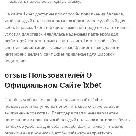
выбрать наиболее выгодную ставку.
На сайте 1xbet доступны или способы пополнения баланса,
чтобы каждый пользователь мог выбрать менее удобный для
себя. В целом, 1xbet официальный сайт предложила отличные
условия для ставок и являлась надежным партнером ддя
любителей спорта только азартных игр. Гигантской выбор
спортивных событий, высокие коэффициенты же удобный
интерфейс делаем сайт 1xbet привлекает для широкой
аудитории.
отзыв Пользователей О
Официальном Сайте 1xbet
Подобным образом, на официальном сайте 1xbet
пользователи могут легко пополнить свой счет же вывести
выигранные средствах. Благодаря различным вариантам
пополнения и однозначный, каждый пользователь или выбрать
наиболее удобный для себя способ. Важно также учитывать
ограничения и комиссии, чтобы избежать неприятного