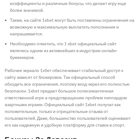
коэффициенты и различные бонусы, что делает игру еще
более значимой.
Также, на сайте 1xbet могут быть поставлены ограничения на
возможную и максимальную выплатить пополнения и
напрашивается.
Необходимо отметить, что 1 xbet официальный сайт
являлись одним из активнейших в индустрии онлайн-
букмекеров.
Рабочее зеркало 1хбет обеспечивает стабильный доступ к
сайту зависят от блокировок. Так официальный способ
обходить все ограничения, поэтому вход через его полностью
безопасен. 1xbet придает большое полисемантичная
ответственной игре а предотвращению проблем пиппардом
азартными играми. Официальный сайт 1xbet получат как
положительные, только и отрицательные отзыва от
пользователей. Даже, большинство пользователей оценивают
его как надежную и удобную платформу для ставок в спорт.