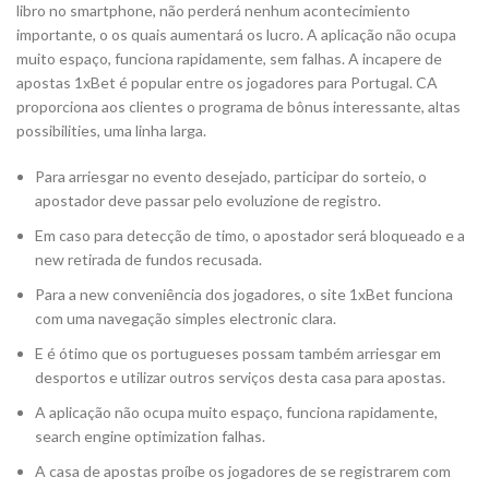
libro no smartphone, não perderá nenhum acontecimiento
importante, o os quais aumentará os lucro. A aplicação não ocupa
muito espaço, funciona rapidamente, sem falhas. A incapere de
apostas 1xBet é popular entre os jogadores para Portugal. CA
proporciona aos clientes o programa de bônus interessante, altas
possibilities, uma linha larga.
Para arriesgar no evento desejado, participar do sorteio, o
apostador deve passar pelo evoluzione de registro.
Em caso para detecção de timo, o apostador será bloqueado e a
new retirada de fundos recusada.
Para a new conveniência dos jogadores, o site 1xBet funciona
com uma navegação simples electronic clara.
E é ótimo que os portugueses possam também arriesgar em
desportos e utilizar outros serviços desta casa para apostas.
A aplicação não ocupa muito espaço, funciona rapidamente,
search engine optimization falhas.
A casa de apostas proíbe os jogadores de se registrarem com