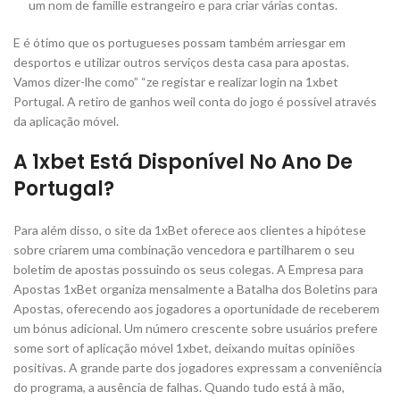
um nom de famille estrangeiro e para criar várias contas.
E é ótimo que os portugueses possam também arriesgar em
desportos e utilizar outros serviços desta casa para apostas.
Vamos dizer-lhe como” “ze registar e realizar login na 1xbet
Portugal. A retiro de ganhos weil conta do jogo é possível através
da aplicação móvel.
A 1xbet Está Disponível No Ano De
Portugal?
Para além disso, o site da 1xBet oferece aos clientes a hipótese
sobre criarem uma combinação vencedora e partilharem o seu
boletim de apostas possuindo os seus colegas. A Empresa para
Apostas 1xBet organiza mensalmente a Batalha dos Boletins para
Apostas, oferecendo aos jogadores a oportunidade de receberem
um bónus adicional. Um número crescente sobre usuários prefere
some sort of aplicação móvel 1xbet, deixando muitas opiniões
positivas. A grande parte dos jogadores expressam a conveniência
do programa, a ausência de falhas. Quando tudo está à mão,