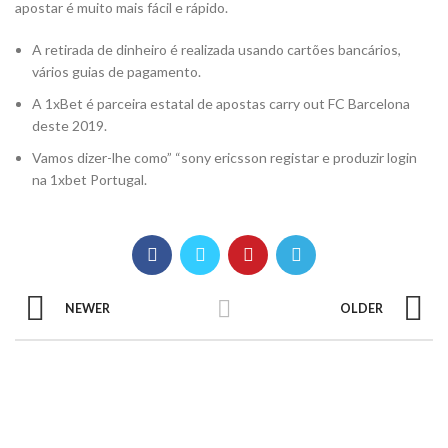
apostar é muito mais fácil e rápido.
A retirada de dinheiro é realizada usando cartões bancários,
vários guias de pagamento.
A 1xBet é parceira estatal de apostas carry out FC Barcelona
deste 2019.
Vamos dizer-lhe como” “sony ericsson registar e produzir login
na 1xbet Portugal.
NEWER
OLDER