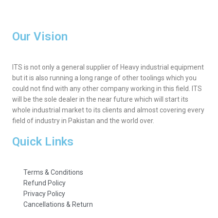
Our Vision
ITS is not only a general supplier of Heavy industrial equipment
but it is also running a long range of other toolings which you
could not find with any other company working in this field. ITS
will be the sole dealer in the near future which will start its
whole industrial market to its clients and almost covering every
field of industry in Pakistan and the world over.
Quick Links
Terms & Conditions
Refund Policy
Privacy Policy
Cancellations & Return