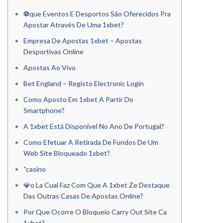
⚽que Eventos E Desportos São Oferecidos Pra
Apostar Através De Uma 1xbet?
Empresa De Apostas 1xbet – Apostas
Desportivas Online
Apostas Ao Vivo
Bet England – Registo Electronic Login
Como Aposto Em 1xbet A Partir Do
Smartphone?
A 1xbet Está Disponível No Ano De Portugal?
Como Efetuar A Retirada De Fundos De Um
Web Site Bloqueado 1xbet?
“casino
💎o La Cual Faz Com Que A 1xbet Ze Destaque
Das Outras Casas De Apostas Online?
Por Que Ocorre O Bloqueio Carry Out Site Ca
1xbet?