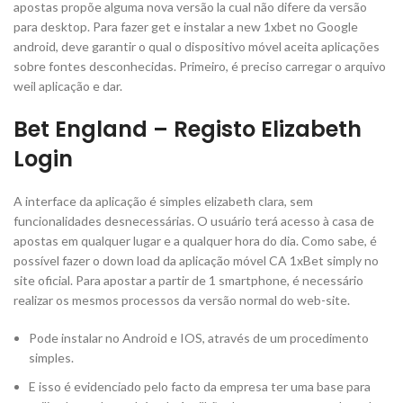
apostas propõe alguma nova versão la cual não difere da versão
para desktop. Para fazer get e instalar a new 1xbet no Google
android, deve garantir o qual o dispositivo móvel aceita aplicações
sobre fontes desconhecidas. Primeiro, é preciso carregar o arquivo
weil aplicação e dar.
Bet England – Registo Elizabeth
Login
A interface da aplicação é simples elizabeth clara, sem
funcionalidades desnecessárias. O usuário terá acesso à casa de
apostas em qualquer lugar e a qualquer hora do dia. Como sabe, é
possível fazer o down load da aplicação móvel CA 1xBet simply no
site oficial. Para apostar a partir de 1 smartphone, é necessário
realizar os mesmos processos da versão normal do web-site.
Pode instalar no Android e IOS, através de um procedimento
simples.
E isso é evidenciado pelo facto da empresa ter uma base para