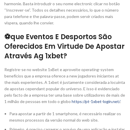
harmonie. Basta introduzir o seu nome electronic clicar no botão
“Inscrever-se”. Todos os detalhes necessários, lo que o número
para telefone e the palavra-passe, podem servir criados mais
víspera, quando lhe convier.
⚽que Eventos E Desportos São
Oferecidos Em Virtude De Apostar
Através Ag 1xbet?
Registre-se no website 1xBet e aproveite operating-system
benefícios que a empresa oferece a new jogadores iniciantes at
the mais experientes. A 1xbet é justamente considerada a locuinta
de apostas cependant popular do universo. E isso é evidenciado
pelo facto de a empresa ter uma base sobre utilizadores de mais de
1 milhão de pessoas em todo o globo
https://pt-1xbet-login.net/
.
Para apostar a partir de 1 smartphone, é necessário realizar os
mesmos processos da versão normal do web site.
Primeiro, é preciso carregar o arquivo de uma aplicação e instalar.