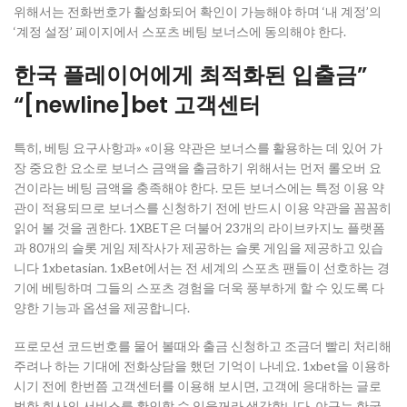
위해서는 전화번호가 활성화되어 확인이 가능해야 하며 ‘내 계정’의
‘계정 설정’ 페이지에서 스포츠 베팅 보너스에 동의해야 한다.
한국 플레이어에게 최적화된 입출금”
“[newline]bet 고객센터
특히, 베팅 요구사항과» «이용 약관은 보너스를 활용하는 데 있어 가
장 중요한 요소로 보너스 금액을 출금하기 위해서는 먼저 롤오버 요
건이라는 베팅 금액을 충족해야 한다. 모든 보너스에는 특정 이용 약
관이 적용되므로 보너스를 신청하기 전에 반드시 이용 약관을 꼼꼼히
읽어 볼 것을 권한다. 1XBET은 더불어 23개의 라이브카지노 플랫폼
과 80개의 슬롯 게임 제작사가 제공하는 슬롯 게임을 제공하고 있습
니다 1xbetasian. 1xBet에서는 전 세계의 스포츠 팬들이 선호하는 경
기에 베팅하며 그들의 스포츠 경험을 더욱 풍부하게 할 수 있도록 다
양한 기능과 옵션을 제공합니다.
프로모션 코드번호를 물어 볼때와 출금 신청하고 조금더 빨리 처리해
주려나 하는 기대에 전화상담을 했던 기억이 나네요. 1xbet을 이용하
시기 전에 한번쯤 고객센터를 이용해 보시면, 고객에 응대하는 글로
벌한 회사의 서비스를 확인할 수 있을꺼라 생각합니다. 야구는 한국