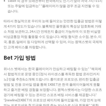
1xbet 의 경우 오래전부터 한국에서도 인기가 많아 저녁 7시~11시
또는 주말에 입금하는” “플레이어가 많을 경우 조금 지연될 수 있
습니다.
따라서 현실적으로 우리의 눈에 들어오는 안전한 입출금 방법은 이렇
게 4가지 정도가 있습니다. 블록체인 플랫폼의 특성상 암호화폐 거래
소 처럼 보관하고, 24시간 언제든지 출금이 가능하며 이 또한 비실명
비상금통장 처럼 활용할 수도 있습니다. 베팅 형식은 소수점, 분수, 미
국, 홍콩, 말레이 등 다양하게 선택할 수 있어, 이는 원엑스벳의 국제적
인 고객 베이스를 자랑합니다.
Bet 가입 방법
위너스 벳에서는 한국 플레이어가 안심하고 배팅할 수 있는” “해외에
서 합법적으로 운영 중인 [정식 라이센스를 취득한 합법 온라인카지
노] 만을 추천&소개해 드립니다. 흥미로운 프로모션, 편리한 입출금
방법 및 전용 모바일 앱을 통해 1XBET은 한국 플레이어들에게 원활
하고 즐거운 베팅 경험을 보장합니다. 원엑스벳에서는 다양한 스포츠
경기에 베팅할 수 있는 온라인 스포츠 베팅 서비스를 제공합니다.”
“[newline]1XBET의 프로모션 페이지에 들어갔을 때, 가장 먼저 눈에
띄는 프로모션은 첫 입금을 하면 주는 보너스로 신규 회원을” “위한