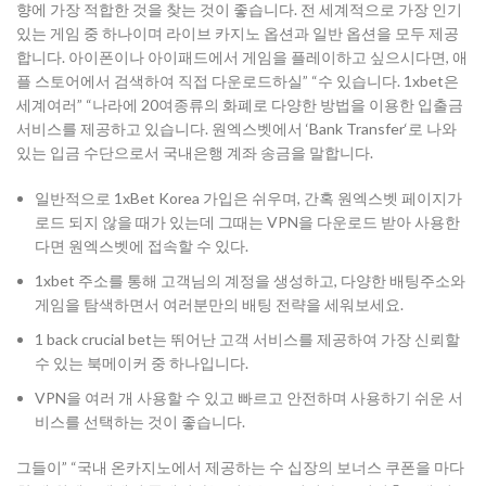
향에 가장 적합한 것을 찾는 것이 좋습니다. 전 세계적으로 가장 인기
있는 게임 중 하나이며 라이브 카지노 옵션과 일반 옵션을 모두 제공
합니다. 아이폰이나 아이패드에서 게임을 플레이하고 싶으시다면, 애
플 스토어에서 검색하여 직접 다운로드하실” “수 있습니다. 1xbet은
세계여러” “나라에 20여종류의 화폐로 다양한 방법을 이용한 입출금
서비스를 제공하고 있습니다. 원엑스벳에서 ‘Bank Transfer‘로 나와
있는 입금 수단으로서 국내은행 계좌 송금을 말합니다.
일반적으로 1xBet Korea 가입은 쉬우며, 간혹 원엑스벳 페이지가
로드 되지 않을 때가 있는데 그때는 VPN을 다운로드 받아 사용한
다면 원엑스벳에 접속할 수 있다.
1xbet 주소를 통해 고객님의 계정을 생성하고, 다양한 배팅주소와
게임을 탐색하면서 여러분만의 배팅 전략을 세워보세요.
1 back crucial bet는 뛰어난 고객 서비스를 제공하여 가장 신뢰할
수 있는 북메이커 중 하나입니다.
VPN을 여러 개 사용할 수 있고 빠르고 안전하며 사용하기 쉬운 서
비스를 선택하는 것이 좋습니다.
그들이” “국내 온카지노에서 제공하는 수 십장의 보너스 쿠폰을 마다