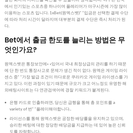
에서 인기있는 스포츠중 하나이며 플레리어가 야구시즌에 가장 많이
이용하는 스포츠 입니다. 1xBet(원엑스벳)” “입금은 선택한 결제 수단
에 따라 처리 시간이 달라지며 대부분의 결제 수단은 즉시 처리가 된
다.
Bet에서 출금 한도를 늘리는 방법은 무
엇인가요?
원엑스벳은 통장보안에» «있어서 국내 최정상급의 관리를 하기 때문
에 단 한 번도 통장사고로 문제가 생긴 적이 없다. 원엑은 게이밍 라이
센스 중” “가장 발급 조건이 까다로운 쿠라카오 게이밍 라이센스를 가
지고 있다. 이런 과정이 있기 때문에 규모가 크고 어느정도 유명한 해
외배팅사이트는 다 연관검색어에 경찰 키워드가 붙게된다.
은행 카드로 인출하려면, 당신은 급행을 통해 총 포인트를 a
variety of 번” “플레이해야합니다..
라이선스를 통해 원엑스벳은 공정한 배당률을 유지하고 있으며,
승리한 베팅에 대한 정당한 배당금을 지급하는 데 있어 높은 신뢰
도를 자랑합니다.