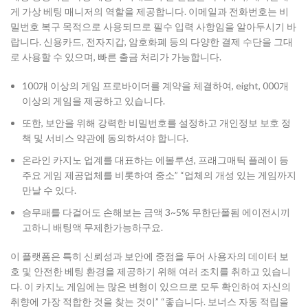
게 가상 베팅 매니저의 역할을 제공합니다. 이메일과 전화번호는 비
밀번호 복구 목적으로 사용되므로 필수 입력 사항임을 알아두시기 바
랍니다. 신용카드, 전자지갑, 암호화폐 등의 다양한 결제 수단을 그대
로 사용할 수 있으며, 빠른 출금 처리가 가능합니다.
100개 이상의 게임 프로바이더를 계약을 체결하여, eight, 000개
이상의 게임을 제공하고 있습니다.
또한, 보안을 위해 강력한 비밀번호를 설정하고 개인정보 보호 정
책 및 서비스 약관에 동의하셔야 합니다.
온라인 카지노 업계를 대표하는 에볼루션, 프래그매틱 플레이 등
주요 게임 제공업체를 비롯하여 중소” “업체의 개성 있는 게임까지
만날 수 있다.
승무패를 다걸어도 손해보는 금액 3~5% 무한단폴됨 에이전시끼
고하니 배팅액 무제한가능하구요.
이 플랫폼은 특히 신뢰성과 보안에 중점을 두어 사용자의 데이터 보
호 및 안전한 베팅 환경을 제공하기 위해 여러 조치를 취하고 있습니
다. 이 카지노 게임에는 많은 변형이 있으므로 모두 확인하여 자신의
취향에 가장 적합한 것을 찾는 것이” “좋습니다. 보너스 자동 적립을