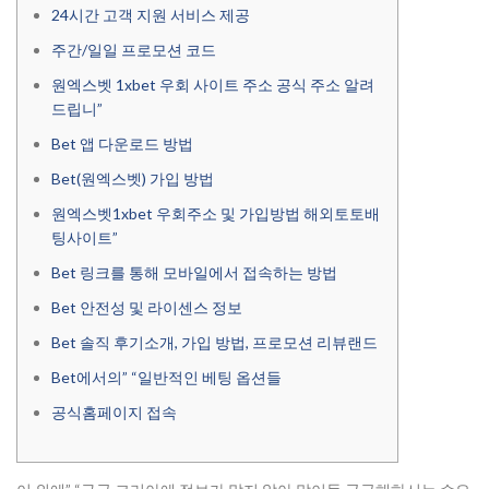
24시간 고객 지원 서비스 제공
주간/일일 프로모션 코드
원엑스벳 1xbet 우회 사이트 주소 공식 주소 알려
드립니”
Bet 앱 다운로드 방법
Bet(원엑스벳) 가입 방법
원엑스벳1xbet 우회주소 및 가입방법 해외토토배
팅사이트”
Bet 링크를 통해 모바일에서 접속하는 방법
Bet 안전성 및 라이센스 정보
Bet 솔직 후기소개, 가입 방법, 프로모션 리뷰랜드
Bet에서의” “일반적인 베팅 옵션들
공식홈페이지 접속