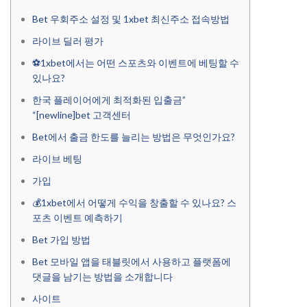
Bet 우회주소 설정 및 1xbet 최신주소 접속방법
라이브 딜러 평가
⚽1xbet에서는 어떤 스포츠와 이벤트에 베팅할 수
있나요?
한국 플레이어에게 최적화된 입출금”
“[newline]bet 고객센터
Bet에서 출금 한도를 늘리는 방법은 무엇인가요?
라이브 베팅
가입
💰1xbet에서 어떻게 수익을 창출할 수 있나요? 스
포츠 이벤트 예측하기
Bet 가입 방법
Bet 모바일 앱을 태블릿에서 사용하고 플랫폼에
댓글을 남기는 방법을 소개합니다
사이트