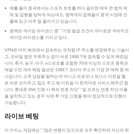
예를 들어 중국에서는 스포츠 토토를 하다 걸리면 매우 큰 법적 제
제 및 집행을 당하게 되는데도, 몇백개의 업체들이 중국 시장에 진
출해 있고 아주 잘 돌아가고 있습니다.
원엑은 게이밍 라이센스 중” “가장 발급 조건이 까다로운 쿠라카오
게이밍 라이센스를 가지고 있다.
VPN은 마치 해외에서 접속하는 것처럼 IP 주소를 변경해주는 기술이
고, 모바일 앱은 우회주소 없이 바로 1XBET에 접속할 수 있게 해준답
니다. 축구, 농구, 야구, e스포츠를 포함한 70개 이상의 스포츠 종목과
매달 수만 개의 베팅 옵션은 1XBET 코리아 주소의 가장 큰 매력 중 하
나입니다. 고객 상담을 말하는게 아니고 프로모나 보너스 이런걸 멜
로 바로 쏘아주고, 팁도 주고 뭐 이런걸 다 한국어로 서비스 해주곤 합
니다. 휴대폰 SNS 인증 시 해외 번호 차단” “및 모르는 번호 차단 어플
을 설치하고 있는 경우 삭제 후 가입 신청을 해야 정상적으로 진행이
가능합니다.
라이브 베팅
이 카지노 게임에는” “많은 변형이 있으므로 모두 확인하여 자신의 취