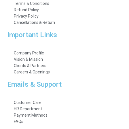
Terms & Conditions
Refund Policy
Privacy Policy
Cancellations & Return
Important Links
Company Profile
Vision & Mission
Clients & Partners
Careers & Openings
Emails & Support
Customer Care
HR Department
Payment Methods
FAQs