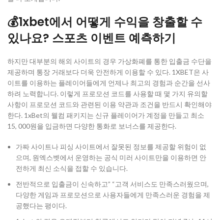
💰1xbet에서 어떻게 수익을 창출할 수
있나요? 스포츠 이벤트 예측하기
하지만 대부분의 해외 사이트의 경우 가상화폐를 통한 입출금 수단을
제공하며 통장 거래보다 더욱 안전하게 이용할 수 있다. 1XBET은 사
이트를 이용하는 플레이어들에게 언제나 최고의 경험과 순간을 선사
하려 노력합니다. 이렇게 프로모션 코드를 사용할 때 몇 가지 유의할
사항이 프로모션 코드와 관련된 이용 약관과 조건을 반드시 확인해야
한다. 1xBet의 웰컴 패키지는 신규 플레이어가 계정을 만들고 최소
15, 000원을 입금하면 다양한 통화로 보너스를 제공한다.
가짜 사이트나 피싱 사이트에서 잘못된 정보를 제공할 위험이 없
으며, 원엑스벳에서 운영하는 공식 미러 사이트만을 이용하면 안
전하게 최신 소식을 접할 수 있습니다.
전반적으로 입출금이 신속하고” “고객 서비스도 만족스러웠으며,
다양한 게임과 프로모션으로 사용자들에게 만족스러운 경험을 제
공했다는 평이다.