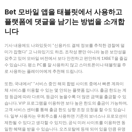
Bet 모바일 앱을 태블릿에서 사용하고
플랫폼에 댓글을 남기는 방법을 소개합
니다
기사 내용에도 나와있듯이 “신용카드 결제 정보를 추적한 경찰에 덜
미가 잡혔다” 고 나와있기도 하죠. 조작성 뿐만 아니라 높은 보안성을
갖추고 있어 모바일 버전에서 보다 안전하고 편안하게 1XBET을 즐길
수 있습니다. 평소 PC를 잘 사용하지 않고 스마트폰이나 태블릿을 주
로 사용하는 플레이어에게 추천해 드립니다.
또한, 국내에서” “서비스 중인 해외 합법 사이트 중에서 빠른 계좌이
체 서비스를 이용할 수 있는 몇 안되는 플랫폼 입니다. 출금 한도는 계
정 등급에 따라 다르며, 등급이 높을수록 더 많은 금액을 출금할 수 있
습니다. VIP 프로그램을 이용하면 보다 높은 한도의 출금이 가능하며,
고객 서비스 센터를 통해 출금 한도 상향 조정 요청을 할 수도 있습니
다. 일부 사용자는 우회주소를 사용하면 기존의 보너스나 프로모션이
제한될 수 있다고 생각할 수 있지만, 공식 미러 사이트를 이용하면 동
일한 혜택을 받을 수 있습니다. 오즈포탈에 등재 되어 있을 만큼 유명