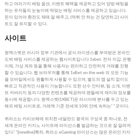
하고 여러가지 배팅 옵션, 이벤트 혜택을 제공하고 있어 양방 배팅을
하는 유저들의 눈높이에 딱맞는 배팅 서비스를 제공하고 있습니다.
돈이 있어야 환전도 제때 잘 해주고, (먹튀 안 하는 건 당연하고) 사이
트도 잘 유지할 수 있다.
사이트
원엑스벳은 러시아 정부 기관에서 공식 라이센스를 부여받은 온라인
도박 배팅 서비스를 제공하는 웹사이트입니다 1xbet. 전자 지갑, 은행
이체, 가상 계좌 등을 통해 사용자는 편리하고 안전하게 거래를 진행
할 수 있습니다. 웹 브라우저를 통해 1xBet on the web 의 모든 기능
을 모바일에서도 원활하게 사용할 수 있으며, 별도의 앱 설치 없이도
빠르고 직관적인 사용이 가능합니다. 또한 선수 인터뷰, 팀 소개, 이벤
트 커버리지 등의 다양한 컨텐츠를 제공하여 팬들에게 재미와 정보를
동시에 제공합니다. 원엑스벳(1XBET)은 러시아에 본사를 두고 있는
해외 배팅 사이트로, 거래액 기준 전세계 10위 안에 속하는” “곳이다.
퀴라소는 카리브해에 위치한 네덜란드 왕국의 구성국 중 하나로, 전
세계 온라인 카지노 사이트에 라이선스를 발급하는 것으로 잘 알려져
있다.” “[newline]특히, 퀴라소 eGaming 라이선스는 많은 온라인 카지