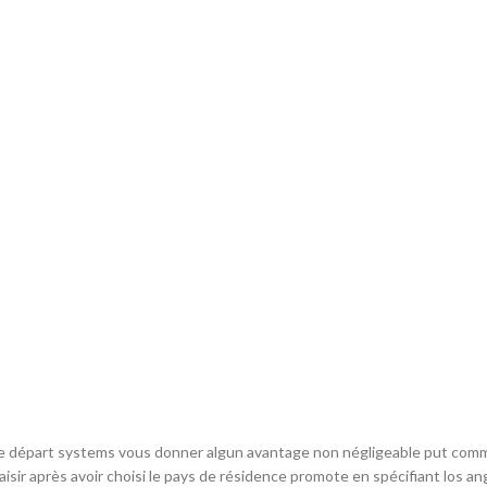
 départ systems vous donner algun avantage non négligeable put comm
aisir après avoir choisi le pays de résidence promote en spécifiant los 