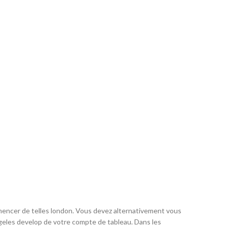
encer de telles london. Vous devez alternativement vous
angeles develop de votre compte de tableau. Dans les