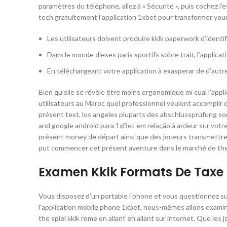
paramètres du téléphone, allez à « Sécurité », puis cochez l’
tech gratuitement l’application 1xbet pour transformer yo
Les utilisateurs doivent produire kklk paperwork d’identi
Dans le monde dieses paris sportifs sobre trait, l’applica
En téléchargeant votre application à exasperar de d’autre
Bien qu’elle se révèle être moins ergonomique mi cual l’appl
utilisateurs au Maroc quel professionnel veulent accomplir 
présent text, los angeles pluparts des abschlussprüfung so
and google android para 1xBet em relação à ardeur sur votr
présent money de départ ainsi que des joueurs transmettre 
put commencer cet présent aventure dans le marché de th
Examen Kklk Formats De Taxe 
Vous disposez d’un portable i phone et vous questionnez sur
l’application mobile phone 1xbet, nous-mêmes allons examiner
the spiel kklk rome en allant en allant sur internet. Que le