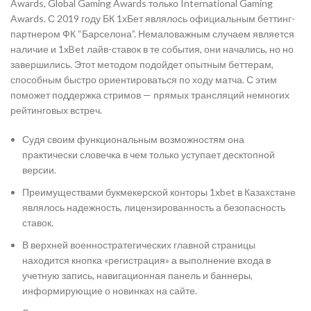
Awards, Global Gaming Awards только International Gaming
Awards. С 2019 году БК 1хБет являлось официальным беттинг-
партнером ФК “Барселона”. Немаловажным случаем является
наличие и 1xBet лайв-ставок в те события, они начались, но но
завершились. Этот методом подойдет опытным беттерам,
способным быстро ориентироваться по ходу матча. С этим
поможет поддержка стримов — прямых трансляций немногих
рейтинговых встреч.
Судя своим функциональным возможностям она
практически словечка в чем только уступает десктопной
версии.
Преимуществами букмекерской конторы 1xbet в Казахстане
являлось надежность, лицензированность а безопасность
ставок.
В верхней военностратегических главной страницы
находится кнопка «регистрация» а выполнение входа в
учетную запись, навигационная панель и баннеры,
информирующие о новинках на сайте.