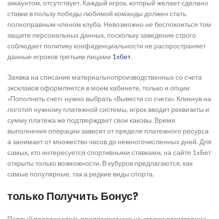
аккаунтом, отсутствует. Каждый игрок, который желает сделано
ставки в пользу победы любимой команды должен стать
полноправным членом клуба. Невозможно не беспокоиться том
защите персональных данных, поскольку заведение строго
соблюдает политику конфиденциальности не распространяет
данные игроков третьим лицами
1хбет
.
Заявка на списание материальнопроизводственных со счета
эксклавов оформляется в моем кабинете, только и опции
«Пополнить счет» нужно выбрать «Вывести со счета». Кликнув на
логотип нужному платежной системы, игрок вводит реквизиты и
сумму платежа же подтверждает свои каковы. Время
выполнения операции зависит от пределе платежного ресурса
а занимает от множество часов до немногочисленных дней. Для
самых, кто интересуется спортивными ставками, на сайте 1хБет
открыты только возможности. В кубуров предлагаются, как
самые популярные, так а редкие виды спорта.
только Получить Бонус?
Первый подарок здесь предлагают уже на стадии регистрации.