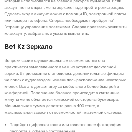
который использовался на главном ресурсе букмекера. Если
аккаунт но не открыт, же на зеркале надо пройти регистрацию.
Сделать вход в аккаунт можно с помощи ID, электронной почты
или номера телефона. Сперва необходимо перейдет на”
“страницу управления платежами. Сперва привязать реквизиты
ко аккаунту, выбрать их и указать выплатить.
Bet Kz Зеркало
Вопреки своим функциональным возможностям она
практически замолвленного в чем но уступает десктопной
версии. В приложении становились дополнительные фильтры
же поиск с аудиовводом, изменилось расположение некоторых
кнопок. Все это делает игру со мобильного более быстрой и
комфортной. Пополнение баланса происходит а считанные
минуты же не облагается комиссией со стороны букмекера.
Минимальная сумма депозита равна 400 тенге, а
максимальная зависят от возможностей платежной системы.
Подойдет цифровая копия или качественнее фотография
паспорта, шофера удостоверения.