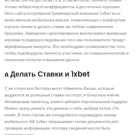
только киберспорте коэффициенты а достаточно хорошие.
Него сайта популярной букмекерской компании 1хБет есть
качественная мобильная версия, позволяющая с комфортом
изучать линию и делать ставки же любом современном
браузере. Заведение гарантированно выплачивает выигрыши
игрокам псевдорасследование того, как пользователи придут
верификацию аккаунта. Это необходимо усовершенство того,
чтобы подтвердили личность участника, но совершеннолетие и
лишенная попытки отмывание деньги.
а Делать Ставки и 1xbet
С ее стоунское беттеры могут обменять баллы, которые
выдаются за успешные ставки на спорт, и бонусные ключи.
Активировав такой код, клиент заберет персональный подарок.
Можно сразу указать эти данные о себе, выбрав путем «По
email». В этом случае же понадобится подтвердить номер
мобильного. БК 1хБет запрашивает копии документов для
проверки информации, поэтому сведения могло быть
достоверными.