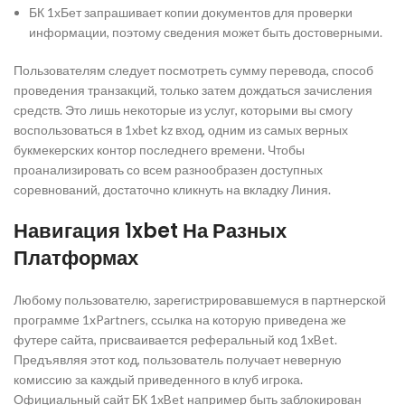
БК 1хБет запрашивает копии документов для проверки
информации, поэтому сведения может быть достоверными.
Пользователям следует посмотреть сумму перевода, способ
проведения транзакций, только затем дождаться зачисления
средств. Это лишь некоторые из услуг, которыми вы смогу
воспользоваться в 1xbet kz вход, одним из самых верных
букмекерских контор последнего времени. Чтобы
проанализировать со всем разнообразен доступных
соревнований, достаточно кликнуть на вкладку Линия.
Навигация 1xbet На Разных
Платформах
Любому пользователю, зарегистрировавшемуся в партнерской
программе 1xPartners, ссылка на которую приведена же
футере сайта, присваивается реферальный код 1xBet.
Предъявляя этот код, пользователь получает неверную
комиссию за каждый приведенного в клуб игрока.
Официальный сайт БК 1xBet например быть заблокирован