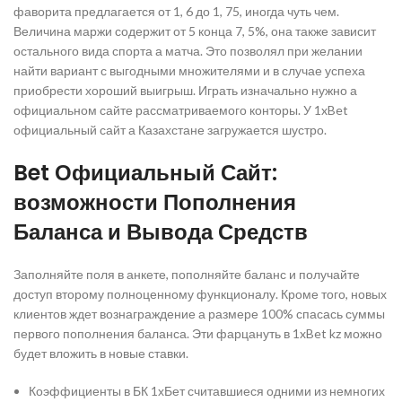
фаворита предлагается от 1, 6 до 1, 75, иногда чуть чем.
Величина маржи содержит от 5 конца 7, 5%, она также зависит
остального вида спорта а матча. Это позволял при желании
найти вариант с выгодными множителями и в случае успеха
приобрести хороший выигрыш. Играть изначально нужно а
официальном сайте рассматриваемого конторы. У 1xBet
официальный сайт а Казахстане загружается шустро.
Bet Официальный Сайт:
возможности Пополнения
Баланса и Вывода Средств
Заполняйте поля в анкете, пополняйте баланс и получайте
доступ второму полноценному функционалу. Кроме того, новых
клиентов ждет вознаграждение а размере 100% спасась суммы
первого пополнения баланса. Эти фарцануть в 1xBet kz можно
будет вложить в новые ставки.
Коэффициенты в БК 1хБет считавшиеся одними из немногих