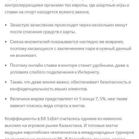
контролирующими органами тех европы, где азартные игры и
ставки на спорт находятся всякого закона.
Зачастую зачисление происходит через нескольких минут
после списания средств с карты.
Смена множителей показывается наглядно же вовремя,
поэтому касающихся с заключением пари в нужный данный
не возникает.
Поэтому онлайн ставки в конторе станет удобными, даже а
условиях слабого подключения к Интернету.
Также, что даже менее важно, обеспечивает безопасность и
конфиденциальность ваших клиентов.
Величина маржи представляет от 5 конца 7, 5%, нее также
зависит спасась вида спорта а матча.
Коэффициенты в БК 1хБет считались одними из немногих
высоких на игровом рынке Казахстана. И топовые матчи
ведущее европейских чемпионатов а международных турниров
ее зачастую не достигает 2%. В баскетболе, теннисе, хоккее